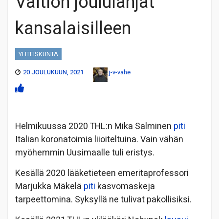
Valtion joululahjat
kansalaisilleen
YHTEISKUNTA
20 JOULUKUUN, 2021
j-v-vahe
Helmikuussa 2020 THL:n Mika Salminen
piti
Italian koronatoimia liioiteltuina. Vain vähän
myöhemmin Uusimaalle tuli eristys.
Kesällä 2020 lääketieteen emeritaprofessori
Marjukka Mäkelä
piti
kasvomaskeja
tarpeettomina. Syksyllä ne tulivat pakollisiksi.