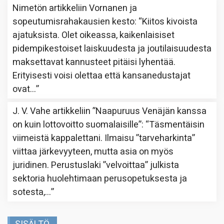
Nimetön
artikkeliin
Vornanen ja
sopeutumisrahakausien kesto
: “
Kiitos kivoista
ajatuksista. Olet oikeassa, kaikenlaisiset
pidempikestoiset laiskuudesta ja joutilaisuudesta
maksettavat kannusteet pitäisi lyhentää.
Erityisesti voisi olettaa että kansanedustajat
ovat…
”
J. V. Vahe
artikkeliin
”Naapuruus Venäjän kanssa
on kuin lottovoitto suomalaisille”
: “
Täsmentäisin
viimeistä kappalettani. Ilmaisu ”tarveharkinta”
viittaa järkevyyteen, mutta asia on myös
juridinen. Perustuslaki ”velvoittaa” julkista
sektoria huolehtimaan perusopetuksesta ja
sotesta,…
”