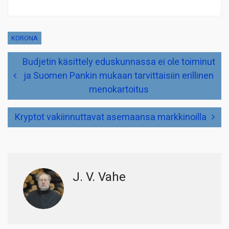
KORONA
Artikkelien
Budjetin käsittely eduskunnassa ei ole toiminut
selaus
ja Suomen Pankin mukaan tarvittaisiin erillinen
menokartoitus
Kryptot vakiinnuttavat asemaansa markkinoilla
J. V. Vahe