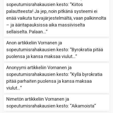
sopeutumisrahakausien kesto
: “
Kiitos
palautteesta! Ja jep, noin pitkänä systeemi ei
enää vaikuta turvajärjestelmältä, vaan palkinnolta
– ja ääritapauksissa aika massiiviselta
sellaiselta. Palaan…
”
Anon
artikkeliin
Vornanen ja
sopeutumisrahakausien kesto
: “
Byrokratia pitää
puolensa ja kansa maksaa viulut…
”
Anonyymi
artikkeliin
Vornanen ja
sopeutumisrahakausien kesto
: “
Kyllä byrokratia
pitää parhaiten puolensa ja kansa maksaa
viulut…
”
Nimetön
artikkeliin
Vornanen ja
sopeutumisrahakausien kesto
: “
Aikamoista
”