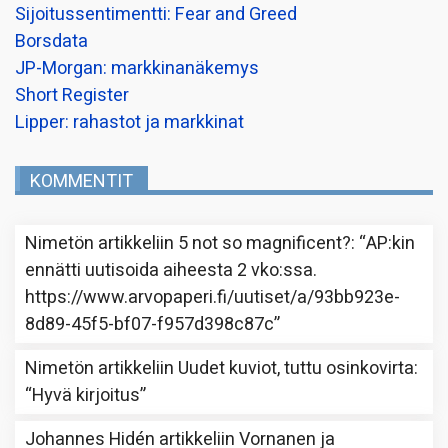
Sijoitussentimentti: Fear and Greed
Borsdata
JP-Morgan: markkinanäkemys
Short Register
Lipper: rahastot ja markkinat
KOMMENTIT
Nimetön
artikkeliin
5 not so magnificent?
: “
AP:kin
ennätti uutisoida aiheesta 2 vko:ssa.
https://www.arvopaperi.fi/uutiset/a/93bb923e-
8d89-45f5-bf07-f957d398c87c
”
Nimetön
artikkeliin
Uudet kuviot, tuttu osinkovirta
:
“
Hyvä kirjoitus
”
Johannes Hidén
artikkeliin
Vornanen ja