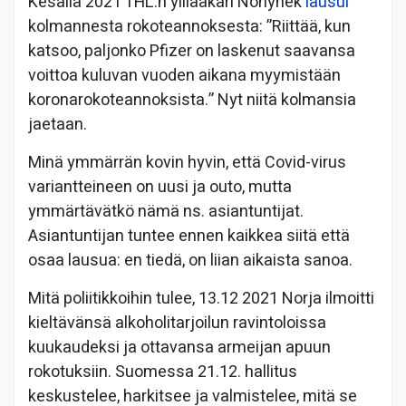
Kesällä 2021 THL:n ylilääkäri Nohynek
lausui
kolmannesta rokoteannoksesta: ”Riittää, kun
katsoo, paljonko Pfizer on laskenut saavansa
voittoa kuluvan vuoden aikana myymistään
koronarokoteannoksista.” Nyt niitä kolmansia
jaetaan.
Minä ymmärrän kovin hyvin, että Covid-virus
variantteineen on uusi ja outo, mutta
ymmärtävätkö nämä ns. asiantuntijat.
Asiantuntijan tuntee ennen kaikkea siitä että
osaa lausua: en tiedä, on liian aikaista sanoa.
Mitä poliitikkoihin tulee, 13.12 2021 Norja ilmoitti
kieltävänsä alkoholitarjoilun ravintoloissa
kuukaudeksi ja ottavansa armeijan apuun
rokotuksiin. Suomessa 21.12. hallitus
keskustelee, harkitsee ja valmistelee, mitä se