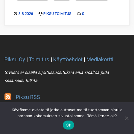
3.8.2026
PIKSU TOIMITUS
0
Piksu Oy
|
Toimitus
|
Käyttöehdot
|
Mediakortti
Sivusto ei sisällä sijoitussuosituksia eikä sisältöä pidä
sellaiseksi tulkita
Piksu RSS
Käytämme evästeitä jotka auttavat meitä tuottamaan sinulle
parhaan kokemuksen sivustollamme. Tämä lienee ok?
Ok