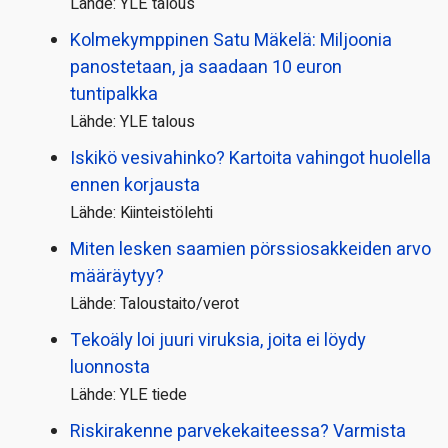
Lähde: YLE talous
Kolmekymppinen Satu Mäkelä: Miljoonia
panostetaan, ja saadaan 10 euron
tuntipalkka
Lähde: YLE talous
Iskikö vesivahinko? Kartoita vahingot huolella
ennen korjausta
Lähde: Kiinteistölehti
Miten lesken saamien pörssi­osakkeiden arvo
määräytyy?
Lähde: Taloustaito/verot
Tekoäly loi juuri viruksia, joita ei löydy
luonnosta
Lähde: YLE tiede
Riskirakenne parvekekaiteessa? Varmista