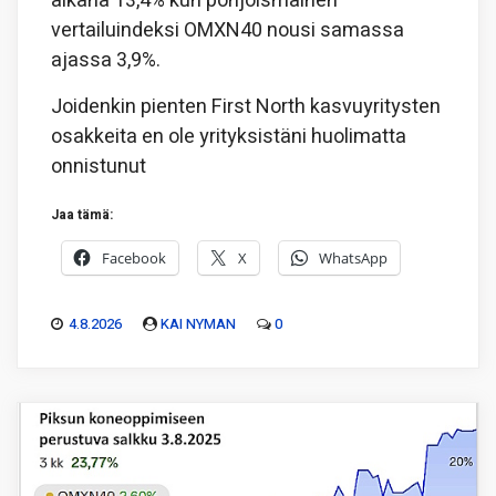
aikana 13,4% kun pohjoismainen
vertailuindeksi OMXN40 nousi samassa
ajassa 3,9%.
Joidenkin pienten First North kasvuyritysten
osakkeita en ole yrityksistäni huolimatta
onnistunut
Jaa tämä:
Facebook
X
WhatsApp
4.8.2026
KAI NYMAN
0