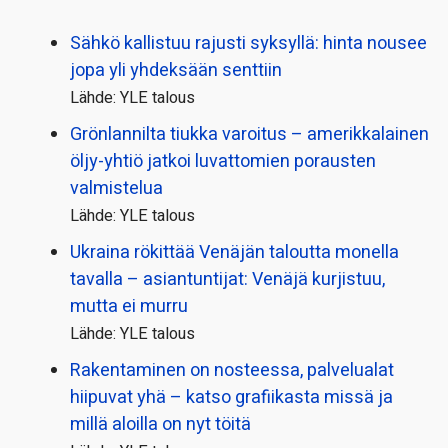
Sähkö kallistuu rajusti syksyllä: hinta nousee
jopa yli yhdeksään senttiin
Lähde: YLE talous
Grönlannilta tiukka varoitus – amerikkalainen
öljy-yhtiö jatkoi luvattomien porausten
valmistelua
Lähde: YLE talous
Ukraina rökittää Venäjän taloutta monella
tavalla – asiantuntijat: Venäjä kurjistuu,
mutta ei murru
Lähde: YLE talous
Rakentaminen on nosteessa, palvelualat
hiipuvat yhä – katso grafiikasta missä ja
millä aloilla on nyt töitä