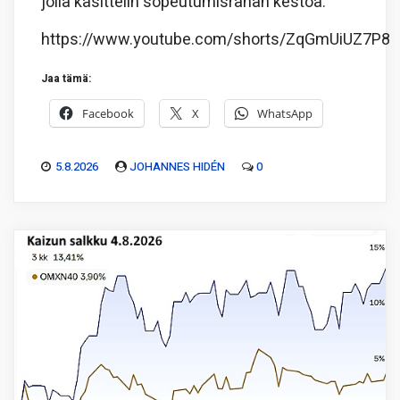
jolla käsittelin sopeutumisrahan kestoa.
https://www.youtube.com/shorts/ZqGmUiUZ7P8
Jaa tämä:
Facebook
X
WhatsApp
5.8.2026
JOHANNES HIDÉN
0