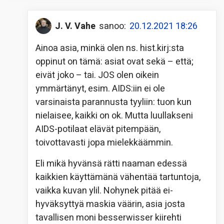
J. V. Vahe
sanoo:
20.12.2021 18:26
Ainoa asia, minkä olen ns. hist.kirj:sta
oppinut on tämä: asiat ovat sekä – että;
eivät joko – tai. JOS olen oikein
ymmärtänyt, esim. AIDS:iin ei ole
varsinaista parannusta tyyliin: tuon kun
nielaisee, kaikki on ok. Mutta luullakseni
AIDS-potilaat elävät pitempään,
toivottavasti jopa mielekkäämmin.
Eli mikä hyvänsä rätti naaman edessä
kaikkien käyttämänä vähentää tartuntoja,
vaikka kuvan ylil. Nohynek pitää ei-
hyväksyttyä maskia väärin, asia josta
tavallisen moni besserwisser kiirehti