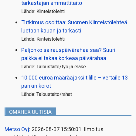
tarkastajan ammattitaito
Lähde: Kiinteistölehti
Tutkimus osoittaa: Suomen Kiinteistölehteä
luetaan kauan ja tarkasti
Lähde: Kiinteistölehti
Paljonko sairauspäivä­rahaa saa? Suuri
palkka ei takaa korkeaa päivärahaa
Lähde: Taloustaito/työ ja eläke
10 000 euroa määräajaksi tilille – vertaile 13
pankin korot
Lähde: Taloustaito/rahat
OMXHEX UUTISIA
Metso Oyj
: 2026-08-07 15:50:01: Ilmoitus