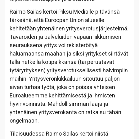
Raimo Sailas kertoi Piksu Medialle pitävänsä
tärkeänä, että Euroopan Union alueelle
kehitetään yhtenäinen yritysverotusjärjestelmä.
Tavaroiden ja palveluiden vapaan liikkumisen
seurauksena yritys voi rekisteröityä
haluamaansa maahan ja siksi yritykset siirtävät
tällä hetkellä kotipaikkansa (tai perustavat
tytäryrityksen) yritysverotuksellisesti halvimpiin
maihin. Yritysveronkikkailuun sitoutuu paljon
aivan turhaa työtä, joka on poissa yhteisen
Euroalueemme kehittämisestä ja ihmisten
hyvinvoinnista. Mahdollisimman laaja ja
yhtenäinen yritysverokanta on ratkaisu tähän
ongelmaan.
Tilaisuudessa Raimo Sailas kertoi niistä