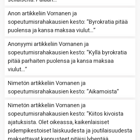
Anon
artikkeliin
Vornanen ja
sopeutumisrahakausien kesto
: “
Byrokratia pitää
puolensa ja kansa maksaa viulut…
”
Anonyymi
artikkeliin
Vornanen ja
sopeutumisrahakausien kesto
: “
Kyllä byrokratia
pitää parhaiten puolensa ja kansa maksaa
viulut…
”
Nimetön
artikkeliin
Vornanen ja
sopeutumisrahakausien kesto
: “
Aikamoista
”
Nimetön
artikkeliin
Vornanen ja
sopeutumisrahakausien kesto
: “
Kiitos kivoista
ajatuksista. Olet oikeassa, kaikenlaisiset
pidempikestoiset laiskuudesta ja joutilaisuudesta
maksettavat kannusteet pitäisi lyhentää.