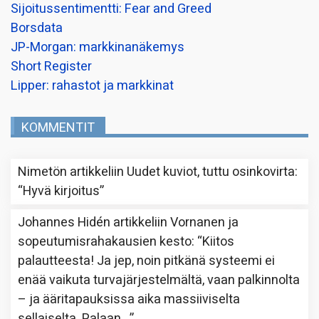
Sijoitussentimentti: Fear and Greed
Borsdata
JP-Morgan: markkinanäkemys
Short Register
Lipper: rahastot ja markkinat
KOMMENTIT
Nimetön
artikkeliin
Uudet kuviot, tuttu osinkovirta
:
“
Hyvä kirjoitus
”
Johannes Hidén
artikkeliin
Vornanen ja
sopeutumisrahakausien kesto
: “
Kiitos
palautteesta! Ja jep, noin pitkänä systeemi ei
enää vaikuta turvajärjestelmältä, vaan palkinnolta
– ja ääritapauksissa aika massiiviselta
sellaiselta. Palaan…
”