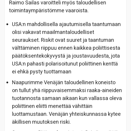
Raimo Sailas varoitteli myös taloudellisen
toimintaympäristömme vaaroista.
USA:n mahdollisella ajautumisella taantumaan
olisi vakavat maailmantaloudelliset
seuraukset. Riskit ovat suuret ja taantuman
välttäminen riippuu ennen kaikkea poliittisesta
päätöksentekokyvystä ja joustavuudesta, jota
USA:n pahasti polarisoitunut poliittinen kenttä
ei ehkä pysty tuottamaan
Naapurimme Venäjän taloudellinen koneisto
on tullut yhä riippuvaisemmaksi raaka-aineiden
tuotannosta samaan aikaan kun vallassa oleva
poliittinen eliitti menettää vähittäin
luottamustaan. Venäjän yhteiskunnassa kytee
äkillisen muutoksen riski.