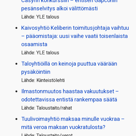
Casyrin konkurssiin – entisen Gapconin
pesänselvitys alkoi välittömästi
Lähde: YLE talous
Kaivosyhtiö Keliberin toimitusjohtaja vaihtuu
– pääomistaja: uusi vaihe vaatii toisenlaista
osaamista
Lähde: YLE talous
Taloyhtiöillä on keinoja puuttua väärään
pysäköintiin
Lähde: Kiinteistölehti
Ilmastonmuutos haastaa vakuutukset –
odotettavissa entistä rankempaa säätä
Lähde: Taloustaito/rahat
Tuulivoimayhtiö maksaa minulle vuokraa –
mitä veroa maksan vuokratulosta?
Lähde: Taloustaito/verot