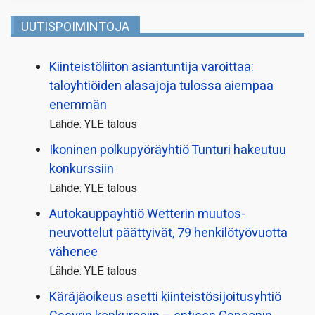
UUTISPOIMINTOJA
Kiinteistö­liiton asiantuntija varoittaa:
taloyhtiöiden alasajoja tulossa aiempaa
enemmän
Lähde: YLE talous
Ikoninen polkupyörä­yhtiö Tunturi hakeutuu
konkurssiin
Lähde: YLE talous
Autokauppayhtiö Wetterin muutos­
neuvottelut päättyivät, 79 henkilö­työvuotta
vähenee
Lähde: YLE talous
Käräjäoikeus asetti kiinteistö­sijoitusyhtiö