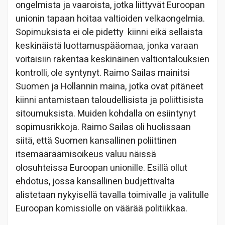
ongelmista ja vaaroista, jotka liittyvät Euroopan
unionin tapaan hoitaa valtioiden velkaongelmia.
Sopimuksista ei ole pidetty kiinni eikä sellaista
keskinäistä luottamuspääomaa, jonka varaan
voitaisiin rakentaa keskinäinen valtiontalouksien
kontrolli, ole syntynyt. Raimo Sailas mainitsi
Suomen ja Hollannin maina, jotka ovat pitäneet
kiinni antamistaan taloudellisista ja poliittisista
sitoumuksista. Muiden kohdalla on esiintynyt
sopimusrikkoja. Raimo Sailas oli huolissaan
siitä, että Suomen kansallinen poliittinen
itsemääräämisoikeus valuu näissä
olosuhteissa Euroopan unionille. Esillä ollut
ehdotus, jossa kansallinen budjettivalta
alistetaan nykyisellä tavalla toimivalle ja valitulle
Euroopan komissiolle on väärää politiikkaa.