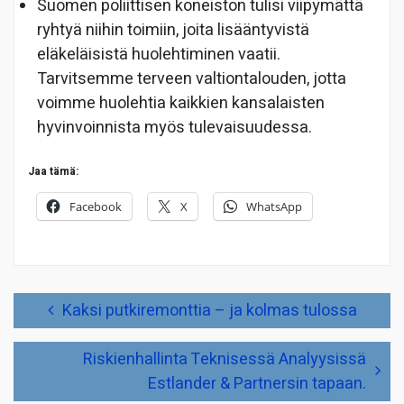
Suomen poliittisen koneiston tulisi viipymättä
ryhtyä niihin toimiin, joita lisääntyvistä
eläkeläisistä huolehtiminen vaatii.
Tarvitsemme terveen valtiontalouden, jotta
voimme huolehtia kaikkien kansalaisten
hyvinvoinnista myös tulevaisuudessa.
Jaa tämä:
Facebook
X
WhatsApp
Artikkelien
Kaksi putkiremonttia – ja kolmas tulossa
selaus
Riskienhallinta Teknisessä Analyysissä
Estlander & Partnersin tapaan.