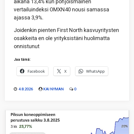
aikana 13,4% kun pohjoismainen
vertailuindeksi OMXN40 nousi samassa
ajassa 3,9%.
Joidenkin pienten First North kasvuyritysten
osakkeita en ole yrityksistäni huolimatta
onnistunut
Jaa tämä:
Facebook
X
WhatsApp
4.8.2026
KAI NYMAN
0