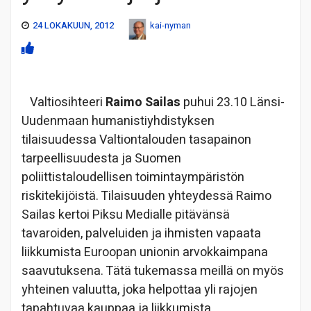
24 LOKAKUUN, 2012
kai-nyman
Valtiosihteeri
Raimo Sailas
puhui 23.10 Länsi-
Uudenmaan humanistiyhdistyksen
tilaisuudessa Valtiontalouden tasapainon
tarpeellisuudesta ja Suomen
poliittistaloudellisen toimintaympäristön
riskitekijöistä. Tilaisuuden yhteydessä Raimo
Sailas kertoi Piksu Medialle pitävänsä
tavaroiden, palveluiden ja ihmisten vapaata
liikkumista Euroopan unionin arvokkaimpana
saavutuksena. Tätä tukemassa meillä on myös
yhteinen valuutta, joka helpottaa yli rajojen
tapahtuvaa kauppaa ja liikkumista.