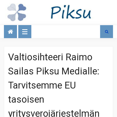
Talous
Valtiosihteeri Raimo
Sailas Piksu Medialle:
Tarvitsemme EU
tasoisen
yritysverojärjestelmän