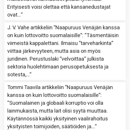
Erityisesti voisi olettaa että kansanedustajat
ovat…
”
J. V. Vahe
artikkeliin
”Naapuruus Venäjän kanssa
on kuin lottovoitto suomalaisille”
: “
Täsmentäisin
viimeistä kappalettani. Ilmaisu ”tarveharkinta”
viittaa järkevyyteen, mutta asia on myös
juridinen. Perustuslaki ”velvoittaa” julkista
sektoria huolehtimaan perusopetuksesta ja
sotesta,…
”
Tommi Taavila
artikkeliin
”Naapuruus Venäjän
kanssa on kuin lottovoitto suomalaisille”
:
“
Suomalainen ja globaali korruptio voi olla
lainmukaista, mutta lait olisi syytä muuttaa.
Käytännössä kaikki yksityinen vaalirahoitus
yksityisten toimijoiden, säätiöiden ja…
”