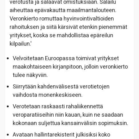
verotusta ja salaavat omistuksiaan. Salailu
aiheuttaa epävakautta maailmantalouteen.
Veronkierto romuttaa hyvinvointivaltioiden
rahoituksen ja siitä kärsivät etenkin pienemmät
yritykset, koska se mahdollistaa epäreilun
kilpailun.'
Velvoitetaan Euroopassa toimivat yritykset
maakohtaiseen kirjanpitoon, jolloin veronkierto
tulee näkyviin.
Siirrytään kahdenvälisestä verotietojen
vaihdosta monenkeskiseen.
Verotetaan raskaasti rahaliikennettä
veroparatiiseihin niin kauan, kuin ne saadaan
kokonaan suljettua kansainvälisin sopimuksin.
Avataan hallintarekisterit julkisiksi koko