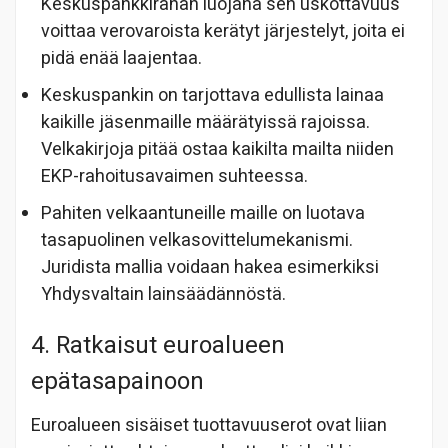
Keskuspankkirahan luojana sen uskottavuus
voittaa verovaroista kerätyt järjestelyt, joita ei
pidä enää laajentaa.
Keskuspankin on tarjottava edullista lainaa
kaikille jäsenmaille määrätyissä rajoissa.
Velkakirjoja pitää ostaa kaikilta mailta niiden
EKP-rahoitusavaimen suhteessa.
Pahiten velkaantuneille maille on luotava
tasapuolinen velkasovittelumekanismi.
Juridista mallia voidaan hakea esimerkiksi
Yhdysvaltain lainsäädännöstä.
4. Ratkaisut euroalueen
epätasapainoon
Euroalueen sisäiset tuottavuuserot ovat liian