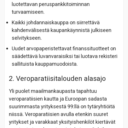
luotettavan peruspankkitoiminnan
turvaamiseen.
Kaikki johdannaiskauppa on siirrettävä
kahdenvälisestä kaupankäynnistä julkiseen
selvitykseen.
Uudet arvopaperistettavat finanssituotteet on
säädettävä luvanvaraisiksi tai luotava rekisteri
sallituista kauppamuodoista.
2. Veroparatiisitalouden alasajo
Yli puolet maailmankaupasta tapahtuu
veroparatiisien kautta ja Euroopan sadasta
suurimmasta yrityksestä 99:llä on tytäryhtiöitä
niissä. Veroparatiisien avulla etenkin suuret
yritykset ja varakkaat yksityishenkilöt kiertävät