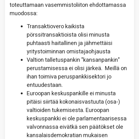
toteuttamaan vasemmistoliiton ehdottamassa
muodossa:
Transaktiovero kaikista
pörssitransaktioista olisi minusta
puhtaasti haitallinen ja jähmettäisi
yritystoiminnan omistajaohjausta
Valtion talletuspankin "kansanpankin"
perustamisessa ei olisi järkeä. Meillä on
ihan toimiva peruspankkisektori jo
entuudestaan.
Euroopan keskuspankille ei minusta
pitäisi siirtää kokonaisvastuuta (osa-)
valtioiden tukemisesta. Euroopan
keskuspankki ei ole parlamentaarisessa
valvonnassa eivätkä sen päätökset ole
kansalaisdemokratian mukaisen