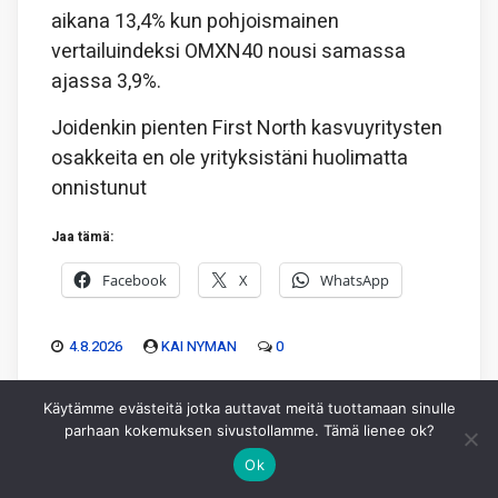
aikana 13,4% kun pohjoismainen
vertailuindeksi OMXN40 nousi samassa
ajassa 3,9%.
Joidenkin pienten First North kasvuyritysten
osakkeita en ole yrityksistäni huolimatta
onnistunut
Jaa tämä:
Facebook
X
WhatsApp
4.8.2026
KAI NYMAN
0
Käytämme evästeitä jotka auttavat meitä tuottamaan sinulle
parhaan kokemuksen sivustollamme. Tämä lienee ok?
Ok