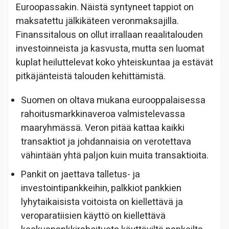
Euroopassakin. Näistä syntyneet tappiot on
maksatettu jälkikäteen veronmaksajilla.
Finanssitalous on ollut irrallaan reaalitalouden
investoinneista ja kasvusta, mutta sen luomat
kuplat heiluttelevat koko yhteiskuntaa ja estävät
pitkäjänteistä talouden kehittämistä.
Suomen on oltava mukana eurooppalaisessa
rahoitusmarkkinaveroa valmistelevassa
maaryhmässä. Veron pitää kattaa kaikki
transaktiot ja johdannaisia on verotettava
vähintään yhtä paljon kuin muita transaktioita.
Pankit on jaettava talletus- ja
investointipankkeihin, palkkiot pankkien
lyhytaikaisista voitoista on kiellettävä ja
veroparatiisien käyttö on kiellettävä