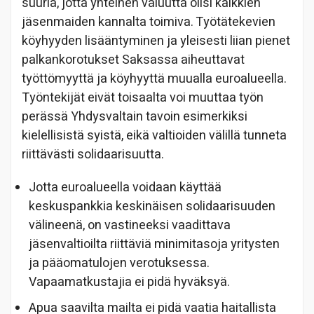
suuria, jotta yhteinen valuutta olisi kaikkien
jäsenmaiden kannalta toimiva. Työtätekevien
köyhyyden lisääntyminen ja yleisesti liian pienet
palkankorotukset Saksassa aiheuttavat
työttömyyttä ja köyhyyttä muualla euroalueella.
Työntekijät eivät toisaalta voi muuttaa työn
perässä Yhdysvaltain tavoin esimerkiksi
kielellisistä syistä, eikä valtioiden välillä tunneta
riittävästi solidaarisuutta.
Jotta euroalueella voidaan käyttää
keskuspankkia keskinäisen solidaarisuuden
välineenä, on vastineeksi vaadittava
jäsenvaltioilta riittäviä minimitasoja yritysten
ja pääomatulojen verotuksessa.
Vapaamatkustajia ei pidä hyväksyä.
Apua saavilta mailta ei pidä vaatia haitallista