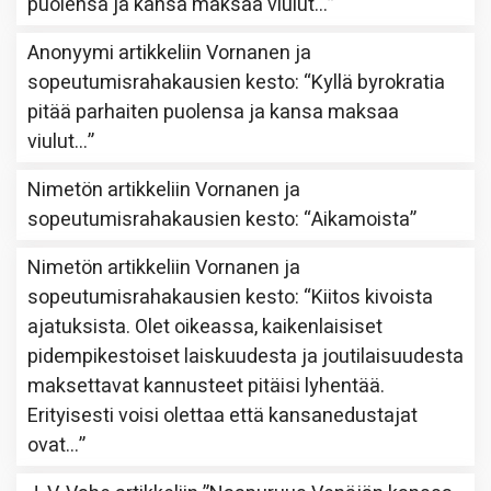
puolensa ja kansa maksaa viulut…
”
Anonyymi
artikkeliin
Vornanen ja
sopeutumisrahakausien kesto
: “
Kyllä byrokratia
pitää parhaiten puolensa ja kansa maksaa
viulut…
”
Nimetön
artikkeliin
Vornanen ja
sopeutumisrahakausien kesto
: “
Aikamoista
”
Nimetön
artikkeliin
Vornanen ja
sopeutumisrahakausien kesto
: “
Kiitos kivoista
ajatuksista. Olet oikeassa, kaikenlaisiset
pidempikestoiset laiskuudesta ja joutilaisuudesta
maksettavat kannusteet pitäisi lyhentää.
Erityisesti voisi olettaa että kansanedustajat
ovat…
”