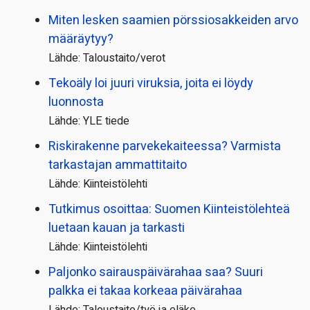
Miten lesken saamien pörssi­osakkeiden arvo
määräytyy?
Lähde: Taloustaito/verot
Tekoäly loi juuri viruksia, joita ei löydy
luonnosta
Lähde: YLE tiede
Riskirakenne parvekekaiteessa? Varmista
tarkastajan ammattitaito
Lähde: Kiinteistölehti
Tutkimus osoittaa: Suomen Kiinteistölehteä
luetaan kauan ja tarkasti
Lähde: Kiinteistölehti
Paljonko sairauspäivä­rahaa saa? Suuri
palkka ei takaa korkeaa päivärahaa
Lähde: Taloustaito/työ ja eläke