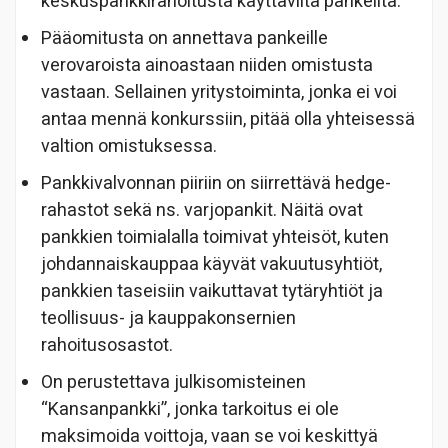
keskuspankkirahoitusta käyttäviltä pankeilta.
Pääomitusta on annettava pankeille
verovaroista ainoastaan niiden omistusta
vastaan. Sellainen yritystoiminta, jonka ei voi
antaa mennä konkurssiin, pitää olla yhteisessä
valtion omistuksessa.
Pankkivalvonnan piiriin on siirrettävä hedge-
rahastot sekä ns. varjopankit. Näitä ovat
pankkien toimialalla toimivat yhteisöt, kuten
johdannaiskauppaa käyvät vakuutusyhtiöt,
pankkien taseisiin vaikuttavat tytäryhtiöt ja
teollisuus- ja kauppakonsernien
rahoitusosastot.
On perustettava julkisomisteinen
“Kansanpankki”, jonka tarkoitus ei ole
maksimoida voittoja, vaan se voi keskittyä