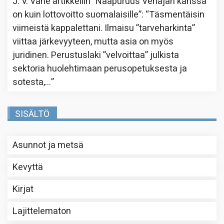
J. V. Vahe
artikkeliin
”Naapuruus Venäjän kanssa
on kuin lottovoitto suomalaisille”
: “
Täsmentäisin
viimeistä kappalettani. Ilmaisu ”tarveharkinta”
viittaa järkevyyteen, mutta asia on myös
juridinen. Perustuslaki ”velvoittaa” julkista
sektoria huolehtimaan perusopetuksesta ja
sotesta,…
”
SISÄLTÖ
Asunnot ja metsä
Kevyttä
Kirjat
Lajittelematon