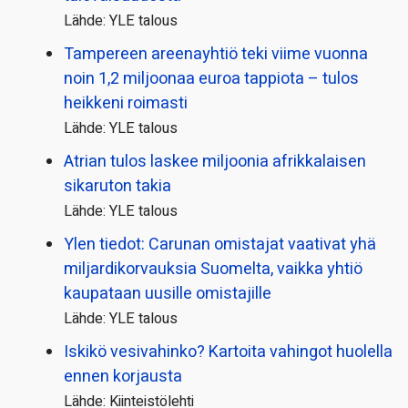
Lähde: YLE talous
Tampereen areenayhtiö teki viime vuonna
noin 1,2 miljoonaa euroa tappiota – tulos
heikkeni roimasti
Lähde: YLE talous
Atrian tulos laskee miljoonia afrikkalaisen
sikaruton takia
Lähde: YLE talous
Ylen tiedot: Carunan omistajat vaativat yhä
miljardi­korvauksia Suomelta, vaikka yhtiö
kaupataan uusille omistajille
Lähde: YLE talous
Iskikö vesivahinko? Kartoita vahingot huolella
ennen korjausta
Lähde: Kiinteistölehti