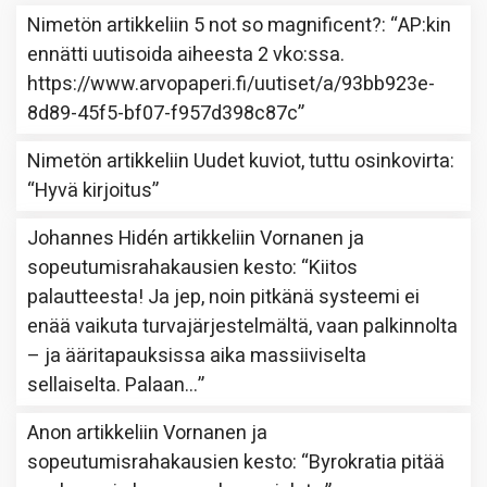
Nimetön
artikkeliin
5 not so magnificent?
: “
AP:kin
ennätti uutisoida aiheesta 2 vko:ssa.
https://www.arvopaperi.fi/uutiset/a/93bb923e-
8d89-45f5-bf07-f957d398c87c
”
Nimetön
artikkeliin
Uudet kuviot, tuttu osinkovirta
:
“
Hyvä kirjoitus
”
Johannes Hidén
artikkeliin
Vornanen ja
sopeutumisrahakausien kesto
: “
Kiitos
palautteesta! Ja jep, noin pitkänä systeemi ei
enää vaikuta turvajärjestelmältä, vaan palkinnolta
– ja ääritapauksissa aika massiiviselta
sellaiselta. Palaan…
”
Anon
artikkeliin
Vornanen ja
sopeutumisrahakausien kesto
: “
Byrokratia pitää