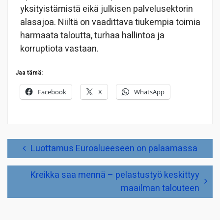
yksityistämistä eikä julkisen palvelusektorin
alasajoa. Niiltä on vaadittava tiukempia toimia
harmaata taloutta, turhaa hallintoa ja
korruptiota vastaan.
Jaa tämä:
Facebook
X
WhatsApp
Artikkelien
Luottamus Euroalueeseen on palaamassa
selaus
Kreikka saa mennä – pelastustyö keskittyy
maailman talouteen