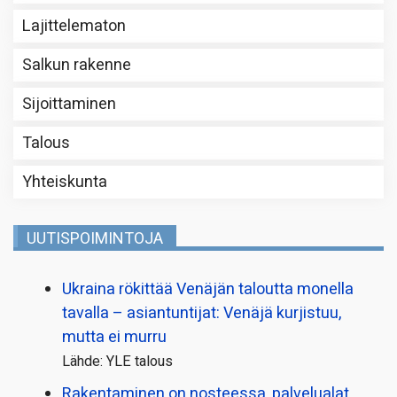
Lajittelematon
Salkun rakenne
Sijoittaminen
Talous
Yhteiskunta
UUTISPOIMINTOJA
Ukraina rökittää Venäjän taloutta monella
tavalla – asiantuntijat: Venäjä kurjistuu,
mutta ei murru
Lähde: YLE talous
Rakentaminen on nosteessa, palvelualat