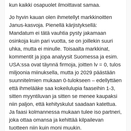
kun kaikki osapuolet ilmoittavat samaa.
Jo hyvin kauan olen ihmetellyt markkinoitten
Janus-kasvoja. Pienellä kärjistyksellä:
Mandatum ei tätä vauhtia pysty jakamaan
osinkoja kuin pari vuotta, se on joillekin suuri
uhka, mutta ei minulle. Toisaalta markkinat,
kommentit ja jopa analyysit Suomessa ja esim.
USA:ssa ovat täynnä firmoja, joitten lv = 0, tulos
miljoonia miinuksella, mutta jo 2029 päästään
suunnitelmien mukaan 0-tulokseen – edellyttäen
että ihmelääke saa kokeilulupia faaseihin 1-3,
sitten myyntiluvan ja sitten se menee kaupaksi
niin paljon, että kehityskulut saadaan katettua.
Ja faasi kolmannessa mukaan tulee iso partneri,
joka ottaa omansa ja kehittää kilpailevan
tuotteen niin kuin moni muukin.