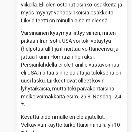
viikolla. Eli olen ostanut osinko-osakkeita ja
myös myynyt vähäosinkoisia osakkeita.
Likviditeetti on minulla aina mielessä.
Varsinainen kysymys liittyy siihen, miten
pitkään Iran sotii. USA voi toki vetäytyä
(helpotusralli) ja ilmoittaa voittaneensa ja
jättää Iranin Hormuzin herraksi.
Persianlahdella ei ole Iranille vastavoimaa
eli USA:n pitää sinne palata ja tuloksena on
uusi lasku. Liikkeet ovat olleet kovin
lyhytaikaisia, mutta toki päiväkohtaisina
melko voimakkaita esim. 26.3. Nasdaq -2,4
%.
Kevättä pidemmälle en ole ajatellut.
Velkavivun käyttö tarkoittaisi minulla yli 10