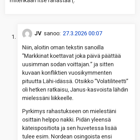
mitenkään itse rahastaa (:
JV
sanoo:
27.3.2026 00:07
Niin, aloitin oman tekstin sanoilla
”Markkinat koettavat joka päivä päättää
uusimman sodan voittajan.” ja sitten
kuvaan konfliktien vuosikymmenten
pituutta Lähi-idässä. Otsikko ”Volatiliteetti”
oli hetken ratkaisu, Janus-kasvoista lähdin
mielessäni liikkeelle.
Pyrkimys rahastukseen on mielestäni
osittain helppo nakki. Pidän yleensä
käteispositiota ja sen huvetessa lisää
tulee esim. Nordean osingoista ensi