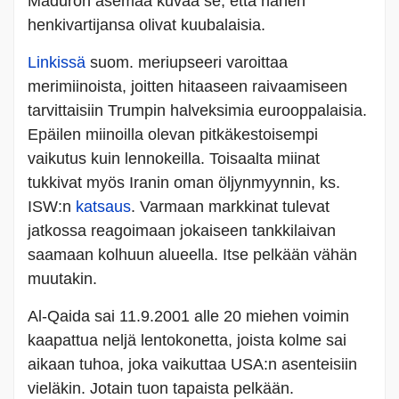
Maduron asemaa kuvaa se, että hänen
henkivartijansa olivat kuubalaisia.
Linkissä
suom. meriupseeri varoittaa
merimiinoista, joitten hitaaseen raivaamiseen
tarvittaisiin Trumpin halveksimia eurooppalaisia.
Epäilen miinoilla olevan pitkäkestoisempi
vaikutus kuin lennokeilla. Toisaalta miinat
tukkivat myös Iranin oman öljynmyynnin, ks.
ISW:n
katsaus
. Varmaan markkinat tulevat
jatkossa reagoimaan jokaiseen tankkilaivan
saamaan kolhuun alueella. Itse pelkään vähän
muutakin.
Al-Qaida sai 11.9.2001 alle 20 miehen voimin
kaapattua neljä lentokonetta, joista kolme sai
aikaan tuhoa, joka vaikuttaa USA:n asenteisiin
vieläkin. Jotain tuon tapaista pelkään.