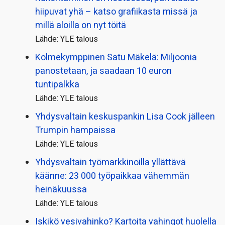
hiipuvat yhä – katso grafiikasta missä ja
millä aloilla on nyt töitä
Lähde: YLE talous
Kolmekymppinen Satu Mäkelä: Miljoonia
panostetaan, ja saadaan 10 euron
tuntipalkka
Lähde: YLE talous
Yhdysvaltain keskuspankin Lisa Cook jälleen
Trumpin hampaissa
Lähde: YLE talous
Yhdysvaltain työmarkkinoilla yllättävä
käänne: 23 000 työpaikkaa vähemmän
heinäkuussa
Lähde: YLE talous
Iskikö vesivahinko? Kartoita vahingot huolella