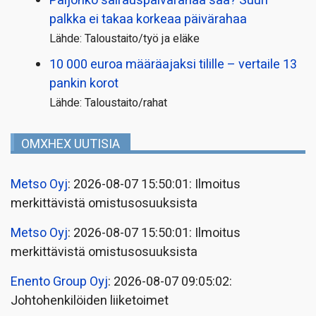
Paljonko sairauspäivä­rahaa saa? Suuri
palkka ei takaa korkeaa päivärahaa
Lähde: Taloustaito/työ ja eläke
10 000 euroa määräajaksi tilille – vertaile 13
pankin korot
Lähde: Taloustaito/rahat
OMXHEX UUTISIA
Metso Oyj
: 2026-08-07 15:50:01: Ilmoitus
merkittävistä omistusosuuksista
Metso Oyj
: 2026-08-07 15:50:01: Ilmoitus
merkittävistä omistusosuuksista
Enento Group Oyj
: 2026-08-07 09:05:02:
Johtohenkilöiden liiketoimet