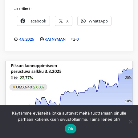
Jaa tämä:
Facebook
X
WhatsApp
4.8.2026
KAI NYMAN
0
Käytämme evästeitä jotka auttavat meitä tuottamaan sinulle
parhaan kokemuksen sivustollamme. Tämä lienee ok?
Ok