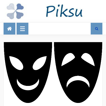
Talous