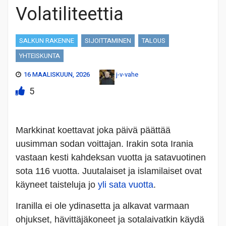
Volatiliteettia
SALKUN RAKENNE
SIJOITTAMINEN
TALOUS
YHTEISKUNTA
16 MAALISKUUN, 2026
j-v-vahe
5
Markkinat koettavat joka päivä päättää
uusimman sodan voittajan. Irakin sota Irania
vastaan kesti kahdeksan vuotta ja satavuotinen
sota 116 vuotta. Juutalaiset ja islamilaiset ovat
käyneet taisteluja jo
yli sata vuotta
.
Iranilla ei ole ydinasetta ja alkavat varmaan
ohjukset, hävittäjäkoneet ja sotalaivatkin käydä