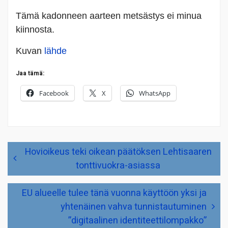
Tämä kadonneen aarteen metsästys ei minua
kiinnosta.
Kuvan
lähde
Jaa tämä:
Facebook
X
WhatsApp
Artikkelien
Hovioikeus teki oikean päätöksen Lehtisaaren
selaus
tonttivuokra-asiassa
EU alueelle tulee tänä vuonna käyttöön yksi ja
yhtenäinen vahva tunnistautuminen
”digitaalinen identiteettilompakko”