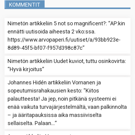
KOMMENTIT
Nimetön
artikkeliin
5 not so magnificent?
: “
AP:kin
ennätti uutisoida aiheesta 2 vko:ssa.
https://www.arvopaperi.fi/uutiset/a/93bb923e-
8d89-45f5-bf07-f957d398c87c
”
Nimetön
artikkeliin
Uudet kuviot, tuttu osinkovirta
:
“
Hyvä kirjoitus
”
Johannes Hidén
artikkeliin
Vornanen ja
sopeutumisrahakausien kesto
: “
Kiitos
palautteesta! Ja jep, noin pitkänä systeemi ei
enää vaikuta turvajärjestelmältä, vaan palkinnolta
– ja ääritapauksissa aika massiiviselta
sellaiselta. Palaan…
”