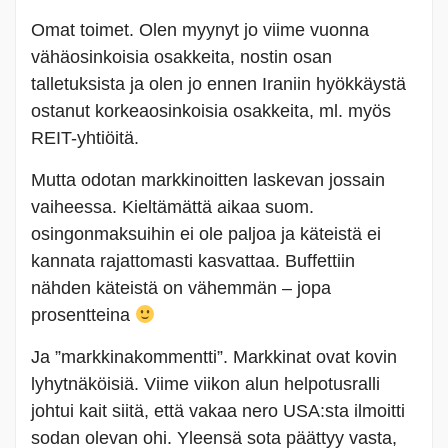
Omat toimet. Olen myynyt jo viime vuonna
vähäosinkoisia osakkeita, nostin osan
talletuksista ja olen jo ennen Iraniin hyökkäystä
ostanut korkeaosinkoisia osakkeita, ml. myös
REIT-yhtiöitä.
Mutta odotan markkinoitten laskevan jossain
vaiheessa. Kieltämättä aikaa suom.
osingonmaksuihin ei ole paljoa ja käteistä ei
kannata rajattomasti kasvattaa. Buffettiin
nähden käteistä on vähemmän – jopa
prosentteina
Ja ”markkinakommentti”. Markkinat ovat kovin
lyhytnäköisiä. Viime viikon alun helpotusralli
johtui kait siitä, että vakaa nero USA:sta ilmoitti
sodan olevan ohi. Yleensä sota päättyy vasta,