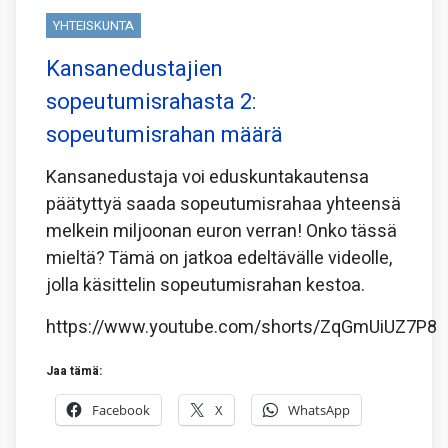
YHTEISKUNTA
Kansanedustajien
sopeutumisrahasta 2:
sopeutumisrahan määrä
Kansanedustaja voi eduskuntakautensa
päätyttyä saada sopeutumisrahaa yhteensä
melkein miljoonan euron verran! Onko tässä
mieltä? Tämä on jatkoa edeltävälle videolle,
jolla käsittelin sopeutumisrahan kestoa.
https://www.youtube.com/shorts/ZqGmUiUZ7P8
Jaa tämä:
Facebook
X
WhatsApp