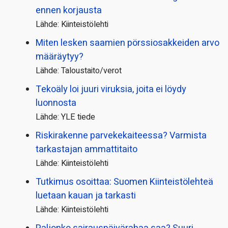
ennen korjausta
Lähde: Kiinteistölehti
Miten lesken saamien pörssi­osakkeiden arvo
määräytyy?
Lähde: Taloustaito/verot
Tekoäly loi juuri viruksia, joita ei löydy
luonnosta
Lähde: YLE tiede
Riskirakenne parvekekaiteessa? Varmista
tarkastajan ammattitaito
Lähde: Kiinteistölehti
Tutkimus osoittaa: Suomen Kiinteistölehteä
luetaan kauan ja tarkasti
Lähde: Kiinteistölehti