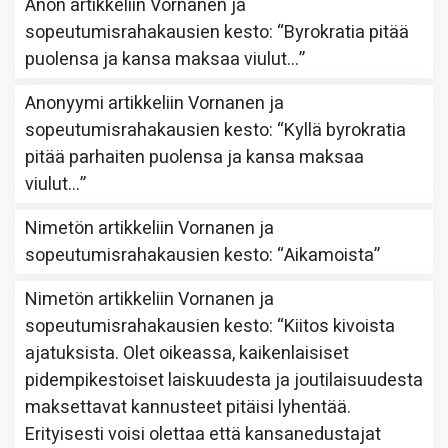
Anon
artikkeliin
Vornanen ja
sopeutumisrahakausien kesto
: “
Byrokratia pitää
puolensa ja kansa maksaa viulut…
”
Anonyymi
artikkeliin
Vornanen ja
sopeutumisrahakausien kesto
: “
Kyllä byrokratia
pitää parhaiten puolensa ja kansa maksaa
viulut…
”
Nimetön
artikkeliin
Vornanen ja
sopeutumisrahakausien kesto
: “
Aikamoista
”
Nimetön
artikkeliin
Vornanen ja
sopeutumisrahakausien kesto
: “
Kiitos kivoista
ajatuksista. Olet oikeassa, kaikenlaisiset
pidempikestoiset laiskuudesta ja joutilaisuudesta
maksettavat kannusteet pitäisi lyhentää.
Erityisesti voisi olettaa että kansanedustajat