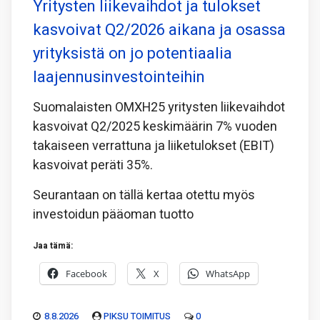
Yritysten liikevaihdot ja tulokset
kasvoivat Q2/2026 aikana ja osassa
yrityksistä on jo potentiaalia
laajennusinvestointeihin
Suomalaisten OMXH25 yritysten liikevaihdot
kasvoivat Q2/2025 keskimäärin 7% vuoden
takaiseen verrattuna ja liiketulokset (EBIT)
kasvoivat peräti 35%.
Seurantaan on tällä kertaa otettu myös
investoidun pääoman tuotto
Jaa tämä:
Facebook
X
WhatsApp
8.8.2026
PIKSU TOIMITUS
0