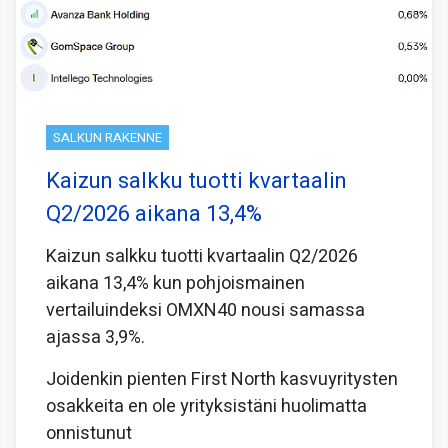
SALKUN RAKENNE
Kaizun salkku tuotti kvartaalin
Q2/2026 aikana 13,4%
Kaizun salkku tuotti kvartaalin Q2/2026
aikana 13,4% kun pohjoismainen
vertailuindeksi OMXN40 nousi samassa
ajassa 3,9%.
Joidenkin pienten First North kasvuyritysten
osakkeita en ole yrityksistäni huolimatta
onnistunut