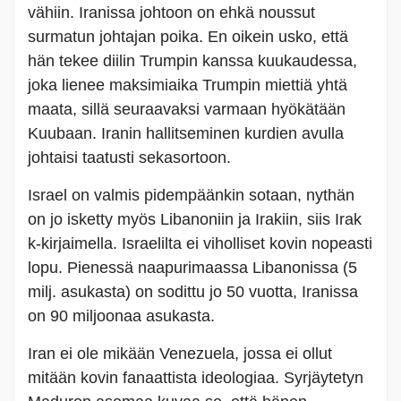
vähiin. Iranissa johtoon on ehkä noussut
surmatun johtajan poika. En oikein usko, että
hän tekee diilin Trumpin kanssa kuukaudessa,
joka lienee maksimiaika Trumpin miettiä yhtä
maata, sillä seuraavaksi varmaan hyökätään
Kuubaan. Iranin hallitseminen kurdien avulla
johtaisi taatusti sekasortoon.
Israel on valmis pidempäänkin sotaan, nythän
on jo isketty myös Libanoniin ja Irakiin, siis Irak
k-kirjaimella. Israelilta ei viholliset kovin nopeasti
lopu. Pienessä naapurimaassa Libanonissa (5
milj. asukasta) on sodittu jo 50 vuotta, Iranissa
on 90 miljoonaa asukasta.
Iran ei ole mikään Venezuela, jossa ei ollut
mitään kovin fanaattista ideologiaa. Syrjäytetyn