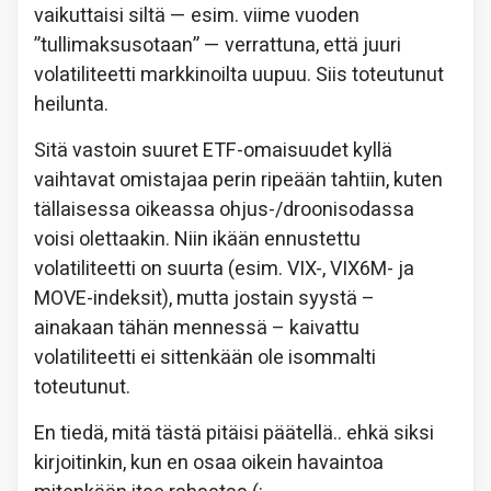
vaikuttaisi siltä — esim. viime vuoden
”tullimaksusotaan” — verrattuna, että juuri
volatiliteetti markkinoilta uupuu. Siis toteutunut
heilunta.
Sitä vastoin suuret ETF-omaisuudet kyllä
vaihtavat omistajaa perin ripeään tahtiin, kuten
tällaisessa oikeassa ohjus-/droonisodassa
voisi olettaakin. Niin ikään ennustettu
volatiliteetti on suurta (esim. VIX-, VIX6M- ja
MOVE-indeksit), mutta jostain syystä –
ainakaan tähän mennessä – kaivattu
volatiliteetti ei sittenkään ole isommalti
toteutunut.
En tiedä, mitä tästä pitäisi päätellä.. ehkä siksi
kirjoitinkin, kun en osaa oikein havaintoa