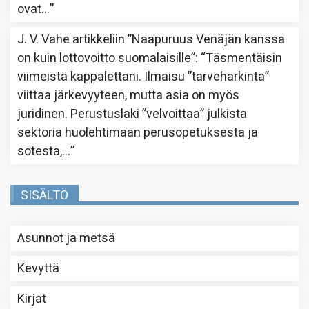
ovat…
”
J. V. Vahe
artikkeliin
”Naapuruus Venäjän kanssa
on kuin lottovoitto suomalaisille”
: “
Täsmentäisin
viimeistä kappalettani. Ilmaisu ”tarveharkinta”
viittaa järkevyyteen, mutta asia on myös
juridinen. Perustuslaki ”velvoittaa” julkista
sektoria huolehtimaan perusopetuksesta ja
sotesta,…
”
SISÄLTÖ
Asunnot ja metsä
Kevyttä
Kirjat