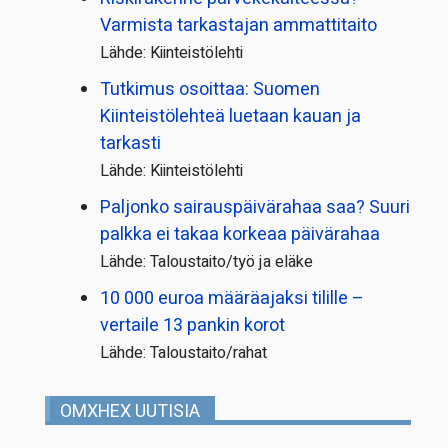
Varmista tarkastajan ammattitaito
Lähde: Kiinteistölehti
Tutkimus osoittaa: Suomen
Kiinteistölehteä luetaan kauan ja
tarkasti
Lähde: Kiinteistölehti
Paljonko sairauspäivä­rahaa saa? Suuri
palkka ei takaa korkeaa päivärahaa
Lähde: Taloustaito/työ ja eläke
10 000 euroa määräajaksi tilille –
vertaile 13 pankin korot
Lähde: Taloustaito/rahat
OMXHEX UUTISIA