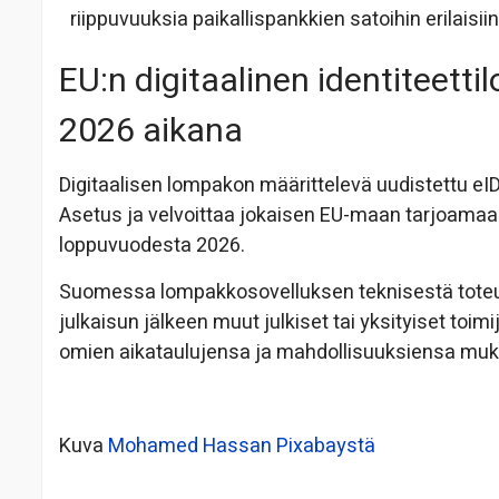
riippuvuuksia paikallispankkien satoihin erilaisii
EU:n digitaalinen identiteett
2026 aikana
Digitaalisen lompakon määrittelevä uudistettu e
Asetus ja velvoittaa jokaisen EU-maan tarjoamaa
loppuvuodesta 2026.
Suomessa lompakkosovelluksen teknisestä tote
julkaisun jälkeen muut julkiset tai yksityiset toimij
omien aikataulujensa ja mahdollisuuksiensa muk
Kuva
Mohamed Hassan
Pixabaystä