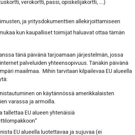
ortti, verokortti, passi, opiskelijakortti, ….)
musten, ja yritysdokumenttien allekirjoittamiseen
mukaa kun kaupalliset toimijat haluavat ottaa tämän
kanssa tänä päivänä tarjoamaan järjestelmän, jossa
internet palveluiden yhteensopivuus. Tänäkin päivänä
päri maailmaa. Mihin tarvitaan kilpailevaa EU alueella
ytä:
 tunnistautuminen on käytännössä amerikkalaisten
mien varassa ja armoilla.
a tallettaa EU alueen yhtenäisiä
ettilompakkoon”
nista EU alueella luotettavaa ja sujuvaa (ei