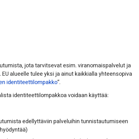
utumista, jota tarvitsevat esim. viranomaispalvelut ja
 EU alueelle tulee yksi ja ainut kaikkialla yhteensopiva
nen identiteettilompakko
”.
lista identiteettilompakkoa voidaan käyttää:
autumista edellyttäviin palveluihin tunnistautumiseen
ä hyödyntää)