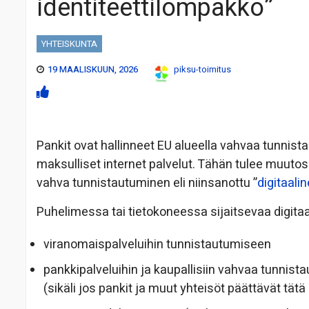
identiteettilompakko”
YHTEISKUNTA
19 MAALISKUUN, 2026
piksu-toimitus
Pankit ovat hallinneet EU alueella vahvaa tunnista
maksulliset internet palvelut. Tähän tulee muutos.
vahva tunnistautuminen eli niinsanottu ”
digitaali
Puhelimessa tai tietokoneessa sijaitsevaa digitaa
viranomaispalveluihin tunnistautumiseen
pankkipalveluihin ja kaupallisiin vahvaa tunnist
(sikäli jos pankit ja muut yhteisöt päättävät tät