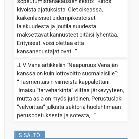
sopeutumisrahakausien kesto
: “
Kiitos
kivoista ajatuksista. Olet oikeassa,
kaikenlaisiset pidempikestoiset
laiskuudesta ja joutilaisuudesta
maksettavat kannusteet pitäisi lyhentää.
Erityisesti voisi olettaa että
kansanedustajat ovat…
”
J. V. Vahe
artikkeliin
”Naapuruus Venäjän
kanssa on kuin lottovoitto suomalaisille”
:
“
Täsmentäisin viimeistä kappalettani.
Ilmaisu ”tarveharkinta” viittaa järkevyyteen,
mutta asia on myös juridinen. Perustuslaki
”velvoittaa” julkista sektoria huolehtimaan
perusopetuksesta ja sotesta,…
”
SISÄLTÖ