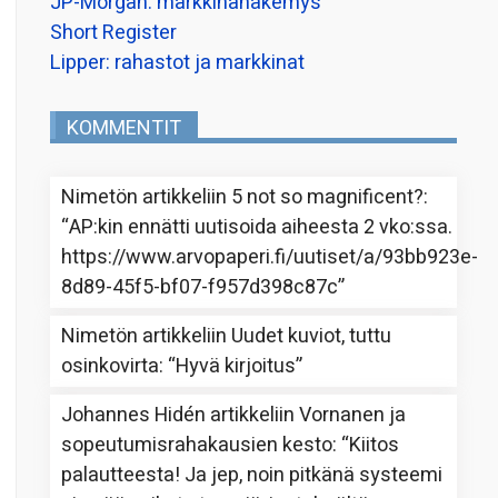
JP-Morgan: markkinanäkemys
Short Register
Lipper: rahastot ja markkinat
KOMMENTIT
Nimetön
artikkeliin
5 not so magnificent?
:
“
AP:kin ennätti uutisoida aiheesta 2 vko:ssa.
https://www.arvopaperi.fi/uutiset/a/93bb923e-
8d89-45f5-bf07-f957d398c87c
”
Nimetön
artikkeliin
Uudet kuviot, tuttu
osinkovirta
: “
Hyvä kirjoitus
”
Johannes Hidén
artikkeliin
Vornanen ja
sopeutumisrahakausien kesto
: “
Kiitos
palautteesta! Ja jep, noin pitkänä systeemi