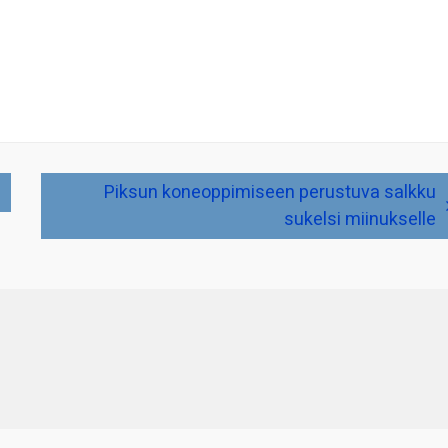
Piksun koneoppimiseen perustuva salkku
sukelsi miinukselle