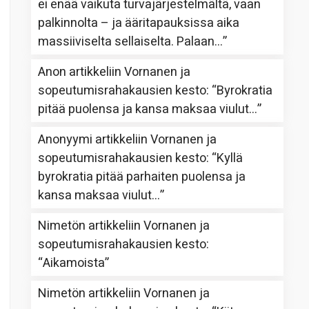
ei enää vaikuta turvajärjestelmältä, vaan
palkinnolta – ja ääritapauksissa aika
massiiviselta sellaiselta. Palaan…
”
Anon
artikkeliin
Vornanen ja
sopeutumisrahakausien kesto
: “
Byrokratia
pitää puolensa ja kansa maksaa viulut…
”
Anonyymi
artikkeliin
Vornanen ja
sopeutumisrahakausien kesto
: “
Kyllä
byrokratia pitää parhaiten puolensa ja
kansa maksaa viulut…
”
Nimetön
artikkeliin
Vornanen ja
sopeutumisrahakausien kesto
:
“
Aikamoista
”
Nimetön
artikkeliin
Vornanen ja