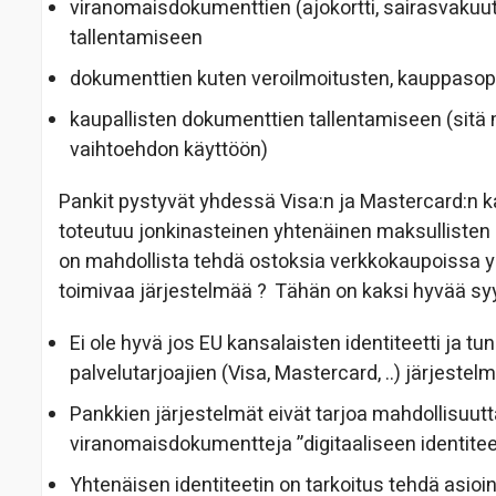
viranomaisdokumenttien (ajokortti, sairasvakuutusk
tallentamiseen
dokumenttien kuten veroilmoitusten, kauppasopi
kaupallisten dokumenttien tallentamiseen (sitä 
vaihtoehdon käyttöön)
Pankit pystyvät yhdessä Visa:n ja Mastercard:n 
toteutuu jonkinasteinen yhtenäinen maksullisten 
on mahdollista tehdä ostoksia verkkokaupoissa ym
toimivaa järjestelmää ? Tähän on kaksi hyvää sy
Ei ole hyvä jos EU kansalaisten identiteetti ja
palvelutarjoajien (Visa, Mastercard, ..) järjestel
Pankkien järjestelmät eivät tarjoa mahdollisuutt
viranomaisdokumentteja ”digitaaliseen identite
Yhtenäisen identiteetin on tarkoitus tehdä asioin