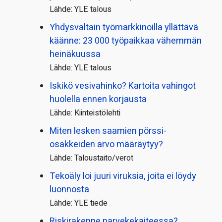
Lähde: YLE talous
Yhdysvaltain työmarkkinoilla yllättävä
käänne: 23 000 työpaikkaa vähemmän
heinäkuussa
Lähde: YLE talous
Iskikö vesivahinko? Kartoita vahingot
huolella ennen korjausta
Lähde: Kiinteistölehti
Miten lesken saamien pörssi­
osakkeiden arvo määräytyy?
Lähde: Taloustaito/verot
Tekoäly loi juuri viruksia, joita ei löydy
luonnosta
Lähde: YLE tiede
Riskirakenne parvekekaiteessa?