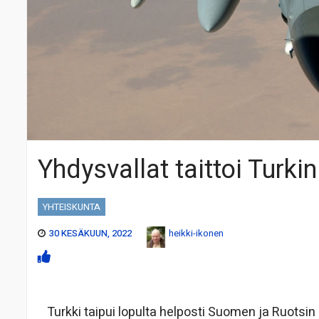
Yhdysvallat taittoi Turki
YHTEISKUNTA
30 KESÄKUUN, 2022
heikki-ikonen
Turkki taipui lopulta helposti Suomen ja Ruotsi