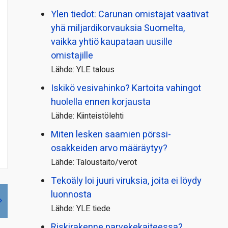
Ylen tiedot: Carunan omistajat vaativat
yhä miljardi­korvauksia Suomelta,
vaikka yhtiö kaupataan uusille
omistajille
Lähde: YLE talous
Iskikö vesivahinko? Kartoita vahingot
huolella ennen korjausta
Lähde: Kiinteistölehti
Miten lesken saamien pörssi­
osakkeiden arvo määräytyy?
Lähde: Taloustaito/verot
Tekoäly loi juuri viruksia, joita ei löydy
luonnosta
Lähde: YLE tiede
Riskirakenne parvekekaiteessa?