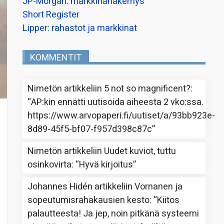
JP-Morgan: markkinanäkemys
Short Register
Lipper: rahastot ja markkinat
KOMMENTIT
Nimetön
artikkeliin
5 not so magnificent?
:
“
AP:kin ennätti uutisoida aiheesta 2 vko:ssa.
https://www.arvopaperi.fi/uutiset/a/93bb923e-
8d89-45f5-bf07-f957d398c87c
”
Nimetön
artikkeliin
Uudet kuviot, tuttu
osinkovirta
: “
Hyvä kirjoitus
”
Johannes Hidén
artikkeliin
Vornanen ja
sopeutumisrahakausien kesto
: “
Kiitos
palautteesta! Ja jep, noin pitkänä systeemi