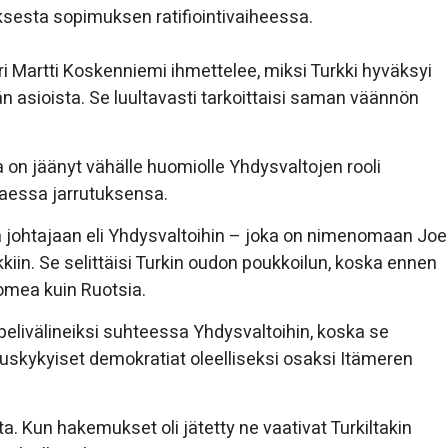
sesta sopimuksen ratifiointivaiheessa.
Martti Koskenniemi ihmettelee, miksi Turkki hyväksyi
 asioista. Se luultavasti tarkoittaisi saman väännön
on jäänyt vähälle huomiolle Yhdysvaltojen rooli
ttaessa jarrutuksensa.
on johtajaan eli Yhdysvaltoihin – joka on nimenomaan Joe
kkiin. Se selittäisi Turkin oudon poukkoilun, koska ennen
omea kuin Ruotsia.
ivälineiksi suhteessa Yhdysvaltoihin, koska se
uskykyiset demokratiat oleelliseksi osaksi Itämeren
ta. Kun hakemukset oli jätetty ne vaativat Turkiltakin