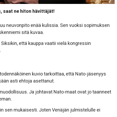
, saat ne hiton hävittäjät!
a muu neuvonpito enää kulissia. Sen vuoksi sopimuksen
oskenniemi sitä kuvaa.
Siksikin, että kauppa vaatii vielä kongressin
.
 todennäköinen kuvio tarkoittaa, että Nato-jäsenyys
kään asti ehtoja asettanut.
ä muodollisuus. Ja johtavat Nato-maat ovat jo taanneet
seman.
 sen mukaisesti. Joten Venäjän julmistelulle ei