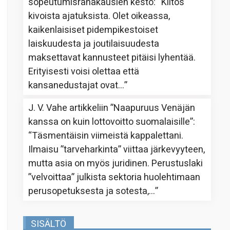
sopeutumisrahakausien kesto
: “
Kiitos
kivoista ajatuksista. Olet oikeassa,
kaikenlaisiset pidempikestoiset
laiskuudesta ja joutilaisuudesta
maksettavat kannusteet pitäisi lyhentää.
Erityisesti voisi olettaa että
kansanedustajat ovat…
”
J. V. Vahe
artikkeliin
”Naapuruus Venäjän
kanssa on kuin lottovoitto suomalaisille”
:
“
Täsmentäisin viimeistä kappalettani.
Ilmaisu ”tarveharkinta” viittaa järkevyyteen,
mutta asia on myös juridinen. Perustuslaki
”velvoittaa” julkista sektoria huolehtimaan
perusopetuksesta ja sotesta,…
”
SISÄLTÖ