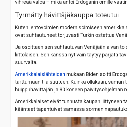
vihreää valoa – mikä antoi Erdoganin omille vaati
Tyrmätty hävittäjäkauppa toteutui
Kuten lentovoimien modernisoimiseen amerikkalais
ovat suhtautuneet torjuvasti Turkin ostettua Venä
Ja osoittaen sen suhtautuvan Venäjään aivan tois
liittolaisen. Sen kanssa nyt vain täytyy pärjätä tav
suurvalta.
Amerikkalaislähteiden
mukaan Biden soitti Erdoga
tarttumaan tilaisuuteen. Kuinka ollakaan, saman t
huippuhävittäjän ja 80 koneen päivitysohjelman my
Amerikkalaiset eivät tunnusta kaupan liittyneen 
käänteet tapahtuivat samassa sormen napautukses