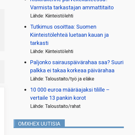
Varmista tarkastajan ammattitaito
Lähde: Kiinteistölehti
Tutkimus osoittaa: Suomen
Kiinteistölehteä luetaan kauan ja
tarkasti
Lähde: Kiinteistölehti
Paljonko sairauspäivä­rahaa saa? Suuri
palkka ei takaa korkeaa päivärahaa
Lähde: Taloustaito/työ ja eläke
10 000 euroa määräajaksi tilille –
vertaile 13 pankin korot
Lähde: Taloustaito/rahat
OMXHEX UUTISIA