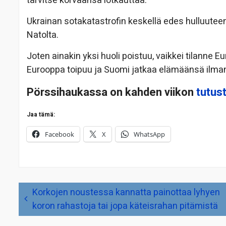
tarvitse korvaansa lotkauttaa.
Ukrainan sotakatastrofin keskellä edes hulluutee
Natolta.
Joten ainakin yksi huoli poistuu, vaikkei tilanne
Eurooppa toipuu ja Suomi jatkaa elämäänsä ilma
Pörssihaukassa on kahden viikon
tutus
Jaa tämä:
Facebook
X
WhatsApp
Artikkelien
Korkojen noustessa kannatta painottaa lyhyen
selaus
koron rahastoja tai jopa käteisrahan pitämistä