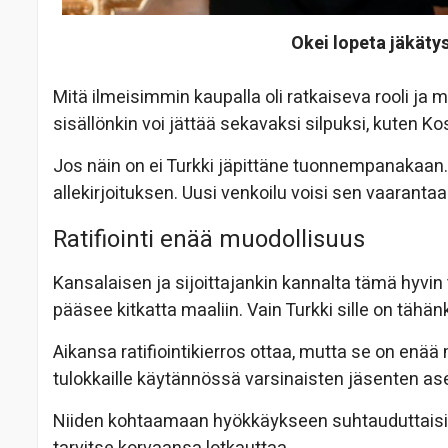
Okei lopeta jäkätys
Mitä ilmeisimmin kaupalla oli ratkaiseva rooli j
sisällönkin voi jättää sekavaksi silpuksi, kuten K
Jos näin on ei Turkki jäpittäne tuonnempanakaan. 
allekirjoituksen. Uusi venkoilu voisi sen vaarantaa
Ratifiointi enää muodollisuus
Kansalaisen ja sijoittajankin kannalta tämä hyvin
pääsee kitkatta maaliin. Vain Turkki sille on tähän
Aikansa ratifiointikierros ottaa, mutta se on enä
tulokkaille käytännössä varsinaisten jäsenten a
Niiden kohtaamaan hyökkäykseen suhtauduttaisiin