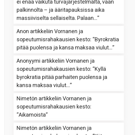
ei enää vaikuta turvajärjestelmältä, vaan
palkinnolta – ja ääritapauksissa aika
massiiviselta sellaiselta. Palaan…
”
Anon
artikkeliin
Vornanen ja
sopeutumisrahakausien kesto
: “
Byrokratia
pitää puolensa ja kansa maksaa viulut…
”
Anonyymi
artikkeliin
Vornanen ja
sopeutumisrahakausien kesto
: “
Kyllä
byrokratia pitää parhaiten puolensa ja
kansa maksaa viulut…
”
Nimetön
artikkeliin
Vornanen ja
sopeutumisrahakausien kesto
:
“
Aikamoista
”
Nimetön
artikkeliin
Vornanen ja