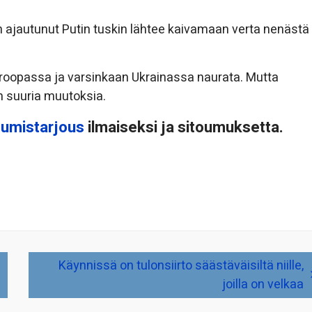
n ajautunut Putin tuskin lähtee kaivamaan verta nenästä
 Euroopassa ja varsinkaan Ukrainassa naurata. Mutta
n suuria muutoksia.
tumistarjous
ilmaiseksi ja sitoumuksetta.
Käynnissä on tulonsiirto säästäväisiltä niille,
joilla on velkaa