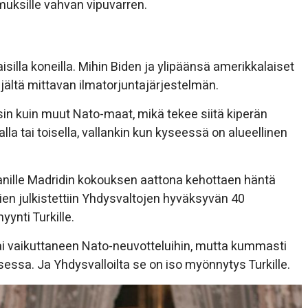
muksille vahvan vipuvarren.
illa koneilla. Mihin Biden ja ylipäänsä amerikkalaiset
jältä mittavan ilmatorjuntajärjestelmän.
in kuin muut Nato-maat, mikä tekee siitä kiperän
alla tai toisella, vallankin kun kyseessä on alueellinen
nille Madridin kokouksen aattona kehottaen häntä
ien julkistettiin Yhdysvaltojen hyväksyvän 40
ynti Turkille.
tai vaikuttaneen Nato-neuvotteluihin, mutta kummasti
sa. Ja Yhdysvalloilta se on iso myönnytys Turkille.