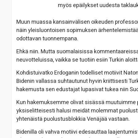
myös epäilykset uudesta taklauk
Muun muassa kansainvälisen oikeuden professori 
näin yleisluontoisen sopimuksen ärhentelemistään
odottavan tuonnempana.
Ehkä niin. Mutta suomalaisissa kommentaareissa 
neuvotteluissa, vaikka se tuotiin esiin Turkin aloi
Kohdistuivatko Erdoganin todelliset motiivit Nat
Bidenin vallassa suhtautunut hyvin kriittisesti Tur
hakemusta sen edustajat lupasivat tukea niin Su
Kun hakemuksemme olivat sisässä muutuimme pel
yksiselitteisesti halusi meidät molemmat puolust
yhtenäistä puolustusblokkia Venäjää vastaan.
Bidenilla oli vahva motiivi edesauttaa laajentumis