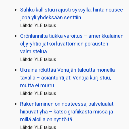
Sähkö kallistuu rajusti syksyllä: hinta nousee
jopa yli yhdeksään senttiin
Lähde: YLE talous
Grönlannilta tiukka varoitus – amerikkalainen
öljy-yhtiö jatkoi luvattomien porausten
valmistelua
Lähde: YLE talous
Ukraina rökittää Venäjän taloutta monella
tavalla – asiantuntijat: Venäjä kurjistuu,
mutta ei murru
Lähde: YLE talous
Rakentaminen on nosteessa, palvelualat
hiipuvat yhä – katso grafiikasta missä ja
millä aloilla on nyt töitä
Lähde: YLE talous