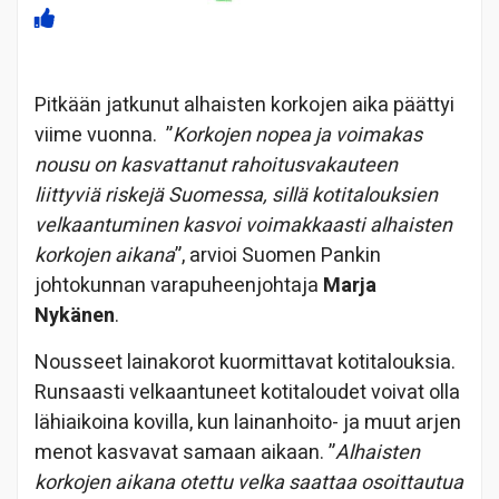
Pitkään jatkunut alhaisten korkojen aika päättyi
viime vuonna. ”
Korkojen nopea ja voimakas
nousu on kasvattanut rahoitusvakauteen
liittyviä riskejä Suomessa, sillä kotitalouksien
velkaantuminen kasvoi voimakkaasti alhaisten
korkojen aikana
”, arvioi Suomen Pankin
johtokunnan varapuheenjohtaja
Marja
Nykänen
.
Nousseet lainakorot kuormittavat kotitalouksia.
Runsaasti velkaantuneet kotitaloudet voivat olla
lähiaikoina kovilla, kun lainanhoito- ja muut arjen
menot kasvavat samaan aikaan. ”
Alhaisten
korkojen aikana otettu velka saattaa osoittautua