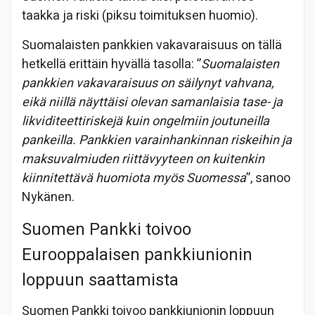
taakka ja riski (piksu toimituksen huomio).
Suomalaisten pankkien vakavaraisuus on tällä
hetkellä erittäin hyvällä tasolla: ”
Suomalaisten
pankkien vakavaraisuus on säilynyt vahvana,
eikä niillä näyttäisi olevan samanlaisia tase- ja
likviditeettiriskejä kuin ongelmiin joutuneilla
pankeilla. Pankkien varainhankinnan riskeihin ja
maksuvalmiuden riittävyyteen on kuitenkin
kiinnitettävä huomiota myös Suomessa
”, sanoo
Nykänen.
Suomen Pankki toivoo
Eurooppalaisen pankkiunionin
loppuun saattamista
Suomen Pankki toivoo pankkiunionin loppuun