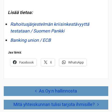
Lisää tietoa:
Rahoitusjärjestelmän kriisinkestävyyttä
testataan / Suomen Pankki
Banking union / ECB
Jaa tämä:
Facebook
X
WhatsApp
Artikkelien
As.Oy:n hallinnosta
selaus
Mitä yhteiskunnan tulisi tarjota ihmisille?