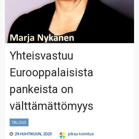
Yhteisvastuu
Eurooppalaisista
pankeista on
välttämättömyys
TALOUS
29 HUHTIKUUN, 2023
piksu-toimitus