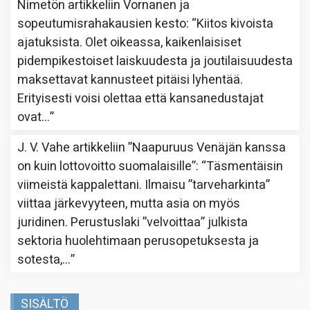
Nimetön
artikkeliin
Vornanen ja
sopeutumisrahakausien kesto
: “
Kiitos kivoista
ajatuksista. Olet oikeassa, kaikenlaisiset
pidempikestoiset laiskuudesta ja joutilaisuudesta
maksettavat kannusteet pitäisi lyhentää.
Erityisesti voisi olettaa että kansanedustajat
ovat…
”
J. V. Vahe
artikkeliin
”Naapuruus Venäjän kanssa
on kuin lottovoitto suomalaisille”
: “
Täsmentäisin
viimeistä kappalettani. Ilmaisu ”tarveharkinta”
viittaa järkevyyteen, mutta asia on myös
juridinen. Perustuslaki ”velvoittaa” julkista
sektoria huolehtimaan perusopetuksesta ja
sotesta,…
”
SISÄLTÖ