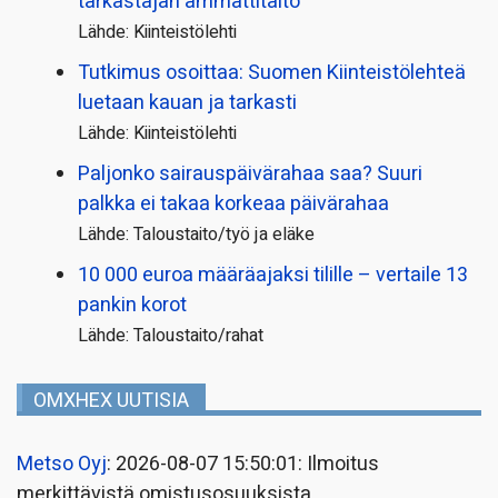
tarkastajan ammattitaito
Lähde: Kiinteistölehti
Tutkimus osoittaa: Suomen Kiinteistölehteä
luetaan kauan ja tarkasti
Lähde: Kiinteistölehti
Paljonko sairauspäivä­rahaa saa? Suuri
palkka ei takaa korkeaa päivärahaa
Lähde: Taloustaito/työ ja eläke
10 000 euroa määräajaksi tilille – vertaile 13
pankin korot
Lähde: Taloustaito/rahat
OMXHEX UUTISIA
Metso Oyj
: 2026-08-07 15:50:01: Ilmoitus
merkittävistä omistusosuuksista