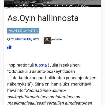
As.Oy:n hallinnosta
ASUNNOT JA METSÄ
25 HUHTIKUUN, 2023
j-v-vahe
Inspiraatio tuli
tuosta
(Julia Issakainen:
”Odotuskuilu asunto-osakeyhtiöiden
tilintarkastuksessa: hallitusten puheenjohtajien
näkemyksiä”). Siinä on ihan aluksi merkittävä
havainto ”
Suomalainen asunto-
osakeyhtiömuotoinen omistaminen on
maailmanlaajuisesti vertaillen ainutlaatuinen