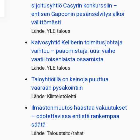
sijoitusyhtiö Casyrin konkurssiin –
entisen Gapconin pesänselvitys alkoi
välittömästi
Lähde: YLE talous
Kaivosyhtiö Keliberin toimitusjohtaja
vaihtuu – pääomistaja: uusi vaihe
vaatii toisenlaista osaamista
Lähde: YLE talous
Taloyhtiöillä on keinoja puuttua
väärään pysäköintiin
Lähde: Kiinteistölehti
Ilmastonmuutos haastaa vakuutukset
– odotettavissa entistä rankempaa
säätä
Lähde: Taloustaito/rahat