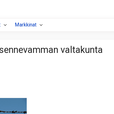
t
Markkinat
asennevamman valtakunta