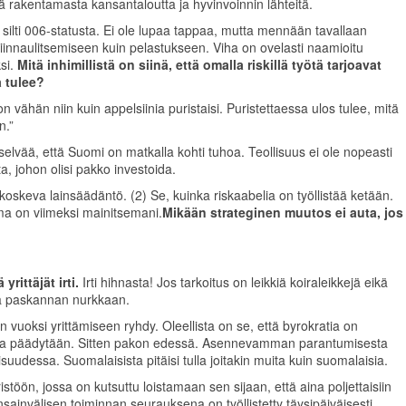
jiä rakentamasta kansantaloutta ja hyvinvoinnin lähteitä.
ilti 006-statusta. Ei ole lupaa tappaa, mutta mennään tavallaan
tiinnaulitsemiseen kuin pelastukseen. Viha on ovelasti naamioitu
ksi.
Mitä inhimillistä on siinä, että omalla riskillä työtä tarjoavat
 tulee?
 vähän niin kuin appelsiinia puristaisi. Puristettaessa ulos tulee, mitä
n.”
selvää, että Suomi on matkalla kohti tuhoa. Teollisuus ei ole nopeasti
, johon olisi pakko investoida.
ä koskeva lainsäädäntö. (2) Se, kuinka riskaabelia on työllistää ketään.
ma on viimeksi mainitsemani.
Mikään strateginen muutos ei auta, jos
ittäjät irti.
Irti hihnasta! Jos tarkoitus on leikkiä koiraleikkejä eikä
kaa paskannan nurkkaan.
n vuoksi yrittämiseen ryhdy. Oleellista on se, että byrokratia on
opulta päädytään. Sitten pakon edessä. Asennevamman parantumisesta
uudessa. Suomalaisista pitäisi tulla joitakin muita kuin suomalaisia.
stöön, jossa on kutsuttu loistamaan sen sijaan, että aina poljettaisiin
nsainvälisen toiminnan seurauksena on työllistetty täysipäiväisesti