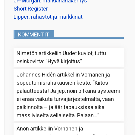
JP-Morgan: markkinanäkemys
Short Register
Lipper: rahastot ja markkinat
KOMMENTIT
Nimetön
artikkeliin
Uudet kuviot, tuttu
osinkovirta
: “
Hyvä kirjoitus
”
Johannes Hidén
artikkeliin
Vornanen ja
sopeutumisrahakausien kesto
: “
Kiitos
palautteesta! Ja jep, noin pitkänä systeemi
ei enää vaikuta turvajärjestelmältä, vaan
palkinnolta – ja ääritapauksissa aika
massiiviselta sellaiselta. Palaan…
”
Anon
artikkeliin
Vornanen ja