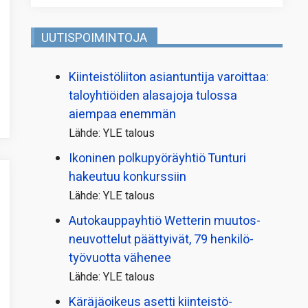
UUTISPOIMINTOJA
Kiinteistö­liiton asiantuntija varoittaa:
taloyhtiöiden alasajoja tulossa
aiempaa enemmän
Lähde: YLE talous
Ikoninen polkupyörä­yhtiö Tunturi
hakeutuu konkurssiin
Lähde: YLE talous
Autokauppayhtiö Wetterin muutos­
neuvottelut päättyivät, 79 henkilö­
työvuotta vähenee
Lähde: YLE talous
Käräjäoikeus asetti kiinteistö­