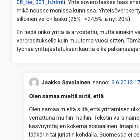
08_tie_001_fi.html
). Yhteisövero laskee taas ensi
mikä nousee monissa kunnissa. Yhteisöverokerty
silloinen veron lasku (26%–>24,5% ja nyt 20%).
En tiedä onko yrittäjiä arvostettu, mutta ainakin
verorasituksella kuin muutama vuosi sitten. Tämän 
työnsä yrittäjästatuksen kautta eikä palkansaaja
Jaakko Savolainen
sanoo:
3.6.2013 1
Olen samaa mieltä siitä, että
Olen samaa mieltä siitä, että yrittämisen ulk
verrattuna muihin maihin. Tekstin varsinaine
kasvuyrittäjien kokema sosiaalinen ilmapiiri.
lääkärin tai juristin kohdalla. Suomessa ei o