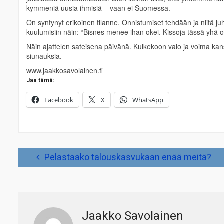
kymmeniä uusia ihmisiä – vaan ei Suomessa.
On syntynyt erikoinen tilanne. Onnistumiset tehdään ja niitä 
kuulumisiin näin: “Bisnes menee ihan okei. Kissoja tässä yhä o
Näin ajattelen sateisena päivänä. Kulkekoon valo ja voima kanssa
siunauksia.
www.jaakkosavolainen.fi
Jaa tämä:
Facebook
X
WhatsApp
Artikkelien
Pelastaako talouskasvukaan enää meitä?
selaus
Jaakko Savolainen