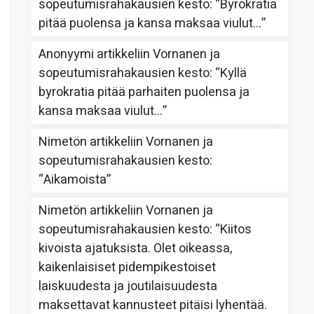
sopeutumisrahakausien kesto
: “
Byrokratia
pitää puolensa ja kansa maksaa viulut…
”
Anonyymi
artikkeliin
Vornanen ja
sopeutumisrahakausien kesto
: “
Kyllä
byrokratia pitää parhaiten puolensa ja
kansa maksaa viulut…
”
Nimetön
artikkeliin
Vornanen ja
sopeutumisrahakausien kesto
:
“
Aikamoista
”
Nimetön
artikkeliin
Vornanen ja
sopeutumisrahakausien kesto
: “
Kiitos
kivoista ajatuksista. Olet oikeassa,
kaikenlaisiset pidempikestoiset
laiskuudesta ja joutilaisuudesta
maksettavat kannusteet pitäisi lyhentää.