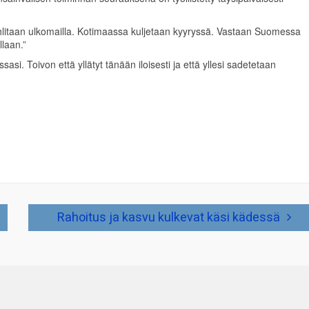
juhlitaan ulkomailla. Kotimaassa kuljetaan kyyryssä. Vastaan Suomessa
llaan.”
si. Toivon että yllätyt tänään iloisesti ja että yllesi sadetetaan
Rahoitus ja kasvu kulkevat käsi kädessä