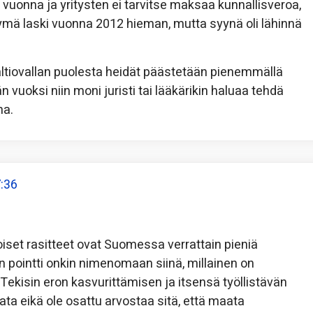
 vuonna ja yritysten ei tarvitse maksaa kunnallisveroa,
mä laski vuonna 2012 hieman, mutta syynä oli lähinnä
 valtiovallan puolesta heidät päästetään pienemmällä
vuoksi niin moni juristi tai lääkärikin haluaa tehdä
na.
7:36
oiset rasitteet ovat Suomessa verrattain pieniä
n pointti onkin nimenomaan siinä, millainen on
 Tekisin eron kasvurittämisen ja itsensä työllistävän
sata eikä ole osattu arvostaa sitä, että maata