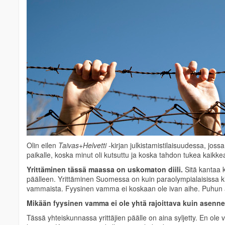
Olin eilen
Taivas+Helvetti
-kirjan julkistamistilaisuudessa, joss
paikalle, koska minut oli kutsuttu ja koska tahdon tukea kaikkea
Yrittäminen tässä maassa on uskomaton diili.
Sitä kantaa k
päälleen. Yrittäminen Suomessa on kuin paraolympialaisissa kil
vammaista. Fyysinen vamma ei koskaan ole ivan aihe. Puh
Mikään fyysinen vamma ei ole yhtä rajoittava kuin asen
Tässä yhteiskunnassa yrittäjien päälle on aina syljetty. En ole