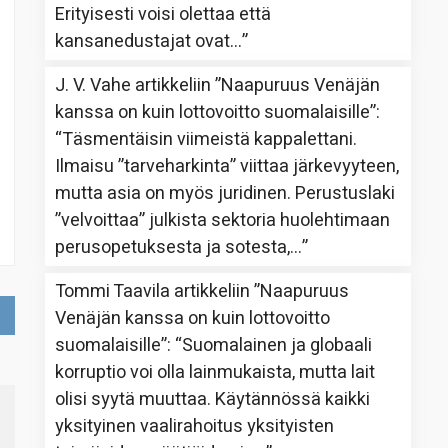
Erityisesti voisi olettaa että
kansanedustajat ovat…
”
J. V. Vahe
artikkeliin
”Naapuruus Venäjän
kanssa on kuin lottovoitto suomalaisille”
:
“
Täsmentäisin viimeistä kappalettani.
Ilmaisu ”tarveharkinta” viittaa järkevyyteen,
mutta asia on myös juridinen. Perustuslaki
”velvoittaa” julkista sektoria huolehtimaan
perusopetuksesta ja sotesta,…
”
Tommi Taavila
artikkeliin
”Naapuruus
Venäjän kanssa on kuin lottovoitto
suomalaisille”
: “
Suomalainen ja globaali
korruptio voi olla lainmukaista, mutta lait
olisi syytä muuttaa. Käytännössä kaikki
yksityinen vaalirahoitus yksityisten