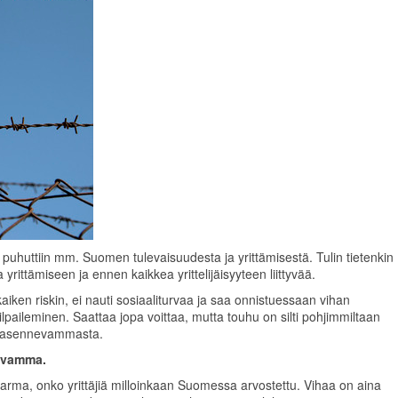
a puhuttiin mm. Suomen tulevaisuudesta ja yrittämisestä. Tulin tietenkin
 yrittämiseen ja ennen kaikkea yrittelijäisyyteen liittyvää.
aiken riskin, ei nauti sosiaaliturvaa ja saa onnistuessaan vihan
paileminen. Saattaa jopa voittaa, mutta touhu on silti pohjimmiltaan
un asennevammasta.
nevamma.
 varma, onko yrittäjiä milloinkaan Suomessa arvostettu. Vihaa on aina