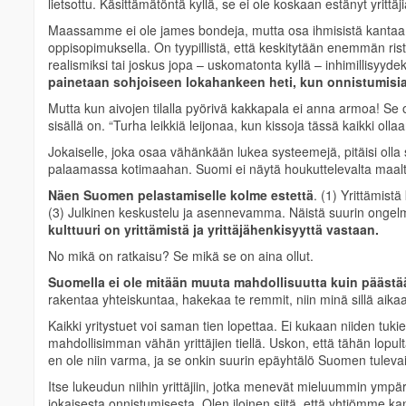
lietsottu. Käsittämätöntä kyllä, se ei ole koskaan estänyt yrittä
Maassamme ei ole james bondeja, mutta osa ihmisistä kantaa s
oppisopimuksella. On tyypillistä, että keskitytään enemmän ris
realismiksi tai joskus jopa – uskomatonta kyllä – inhimillisyyde
painetaan sohjoiseen lokahankeen heti, kun onnistumisia
Mutta kun aivojen tilalla pyörivä kakkapala ei anna armoa! Se on
sisällä on. “Turha leikkiä leijonaa, kun kissoja tässä kaikki ollaa
Jokaiselle, joka osaa vähänkään lukea systeemejä, pitäisi olla 
palaamassa kotimaahan. Suomi ei näytä houkuttelevalta maalta
Näen Suomen pelastamiselle kolme estettä
. (1) Yrittämist
(3) Julkinen keskustelu ja asennevamma. Näistä suurin ongel
kulttuuri on yrittämistä ja yrittäjähenkisyyttä vastaan.
No mikä on ratkaisu? Se mikä se on aina ollut.
Suomella ei ole mitään muuta mahdollisuutta kuin päästää yr
rakentaa yhteiskuntaa, hakekaa te remmit, niin minä sillä ai
Kaikki yritystuet voi saman tien lopettaa. Ei kukaan niiden tukie
mahdollisimman vähän yrittäjien tiellä. Uskon, että tähän l
en ole niin varma, ja se onkin suurin epäyhtälö Suomen tulevais
Itse lukeudun niihin yrittäjiin, jotka menevät mieluummin ympäri
jokaisesta onnistumisesta. Olen iloinen siitä, että yhtiömme ka