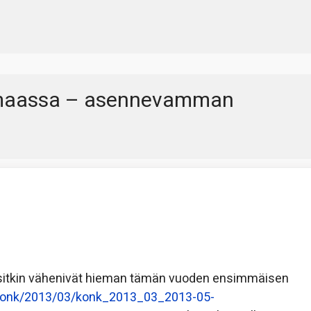
emaassa – asennevamman
urssitkin vähenivät hieman tämän vuoden ensimmäisen
il/konk/2013/03/konk_2013_03_2013-05-