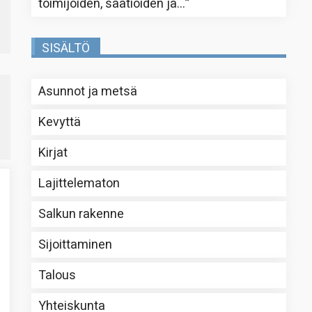
toimijoiden, säätiöiden ja…
”
SISÄLTÖ
Asunnot ja metsä
Kevyttä
Kirjat
Lajittelematon
Salkun rakenne
Sijoittaminen
Talous
Yhteiskunta