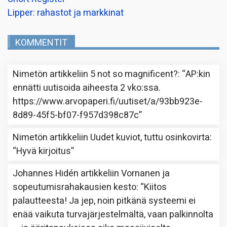
Lipper: rahastot ja markkinat
KOMMENTIT
Nimetön
artikkeliin
5 not so magnificent?
: “
AP:kin
ennätti uutisoida aiheesta 2 vko:ssa.
https://www.arvopaperi.fi/uutiset/a/93bb923e-
8d89-45f5-bf07-f957d398c87c
”
Nimetön
artikkeliin
Uudet kuviot, tuttu osinkovirta
:
“
Hyvä kirjoitus
”
Johannes Hidén
artikkeliin
Vornanen ja
sopeutumisrahakausien kesto
: “
Kiitos
palautteesta! Ja jep, noin pitkänä systeemi ei
enää vaikuta turvajärjestelmältä, vaan palkinnolta