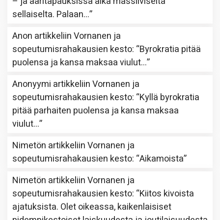
– ja ääritapauksissa aika massiiviselta
sellaiselta. Palaan…
”
Anon
artikkeliin
Vornanen ja
sopeutumisrahakausien kesto
: “
Byrokratia pitää
puolensa ja kansa maksaa viulut…
”
Anonyymi
artikkeliin
Vornanen ja
sopeutumisrahakausien kesto
: “
Kyllä byrokratia
pitää parhaiten puolensa ja kansa maksaa
viulut…
”
Nimetön
artikkeliin
Vornanen ja
sopeutumisrahakausien kesto
: “
Aikamoista
”
Nimetön
artikkeliin
Vornanen ja
sopeutumisrahakausien kesto
: “
Kiitos kivoista
ajatuksista. Olet oikeassa, kaikenlaisiset