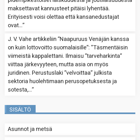
pidempikestoiset laiskuudesta ja joutilaisuudesta
maksettavat kannusteet pitäisi lyhentää.
Erityisesti voisi olettaa että kansanedustajat
ovat…
”
J. V. Vahe
artikkeliin
”Naapuruus Venäjän kanssa
on kuin lottovoitto suomalaisille”
: “
Täsmentäisin
viimeistä kappalettani. Ilmaisu ”tarveharkinta”
viittaa järkevyyteen, mutta asia on myös
juridinen. Perustuslaki ”velvoittaa” julkista
sektoria huolehtimaan perusopetuksesta ja
sotesta,…
”
SISÄLTÖ
Asunnot ja metsä