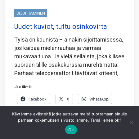
SIJOITTAMINEN
Uudet kuviot, tuttu osinkovirta
Tylsä on kaunista – ainakin sijoittamisessa,
jos kaipaa mielenrauhaa ja varmaa
mukavaa tuloa. Ja vielä sellaista, joka kilisee
suoraan tilille osakekurssia murehtimatta.
Parhaat teleoperaattorit täyttävät kriteerit,
Jaa tämä:
Facebook
X
WhatsApp
Käytämme evästeitä jotka auttavat meitä tuottamaan sinulle
3.8.2026
HEIKKI IKONEN
1
parhaan kokemuksen sivustollamme. Tämä lienee ok?
Ok