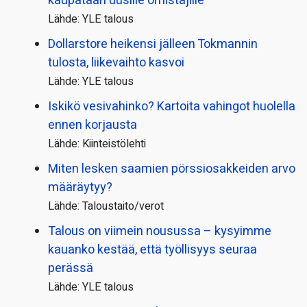
kaupataan uusille omistajille
Lähde: YLE talous
Dollarstore heikensi jälleen Tokmannin
tulosta, liikevaihto kasvoi
Lähde: YLE talous
Iskikö vesivahinko? Kartoita vahingot huolella
ennen korjausta
Lähde: Kiinteistölehti
Miten lesken saamien pörssi­osakkeiden arvo
määräytyy?
Lähde: Taloustaito/verot
Talous on viimein nousussa – kysyimme
kauanko kestää, että työllisyys seuraa
perässä
Lähde: YLE talous