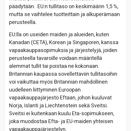
päädytään. EU:n tullitaso on keskimäärin 1,5 %,
mutta se vaihtelee tuotteittain ja alkuperämaan
perusteella.
EU:lla on useiden maiden ja alueiden, kuten
Kanadan (CETA), Korean ja Singaporen, kanssa
vapaakauppasopimuksia ja järjestelyjä, joiden
perusteella tavaroille voidaan määritellä
alemmat tullit tai poistaa ne kokonaan.
Britannian kaupassa sovellettaviin tullitasoihin
voi vaikuttaa myös Britannian mahdollinen
uudelleen liittyminen Euroopan
vapaakauppajärjestö Eftaan, johon kuuluvat
Norja, Islanti ja Liechtenstein sekä Sveitsi.
Sveitsi ei kuitenkaan kuulu Eta-sopimukseen,
joka muodostaa Efta- ja EU-maiden yhteisen
vapaakauppajärjestelyn.