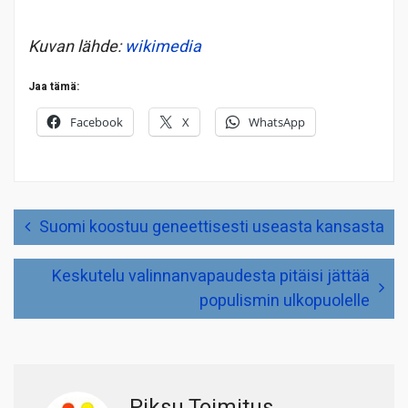
Kuvan lähde:
wikimedia
Jaa tämä:
Facebook
X
WhatsApp
Artikkelien
Suomi koostuu geneettisesti useasta kansasta
selaus
Keskutelu valinnanvapaudesta pitäisi jättää
populismin ulkopuolelle
Piksu Toimitus