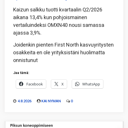
Kaizun salkku tuotti kvartaalin Q2/2026
aikana 13,4% kun pohjoismainen
vertailuindeksi OMXN40 nousi samassa
ajassa 3,9%.
Joidenkin pienten First North kasvuyritysten
osakkeita en ole yrityksistäni huolimatta
onnistunut
Jaa tämä:
Facebook
X
WhatsApp
4.8.2026
KAI NYMAN
0