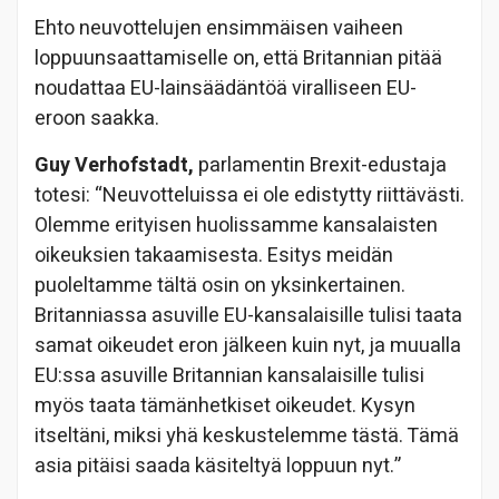
Ehto neuvottelujen ensimmäisen vaiheen
loppuunsaattamiselle on, että Britannian pitää
noudattaa EU-lainsäädäntöä viralliseen EU-
eroon saakka.
Guy Verhofstadt,
parlamentin Brexit-edustaja
totesi: “Neuvotteluissa ei ole edistytty riittävästi.
Olemme erityisen huolissamme kansalaisten
oikeuksien takaamisesta. Esitys meidän
puoleltamme tältä osin on yksinkertainen.
Britanniassa asuville EU-kansalaisille tulisi taata
samat oikeudet eron jälkeen kuin nyt, ja muualla
EU:ssa asuville Britannian kansalaisille tulisi
myös taata tämänhetkiset oikeudet. Kysyn
itseltäni, miksi yhä keskustelemme tästä. Tämä
asia pitäisi saada käsiteltyä loppuun nyt.”