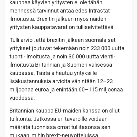
kauppaa käyvien yritysten ei ole tähän
mennessä tarvinnut antaa edes Intrastat-
ilmoitusta. Brexitin jälkeen myös näiden
yritysten kauppatavarat on tulliselvitettävä.
Tulli arvioi, että brexitin jälkeen suomalaiset
yritykset joutuvat tekemään noin 233 000 uutta
tuonti-ilmoitusta ja noin 36 000 uutta vienti-
ilmoitusta Britannian ja Suomen välisessä
kaupassa. Tästä aiheutuu yrityksille
lisäkustannuksia arviolta vähintään 12–23
miljoonaa euroa ja enintään 60–115 miljoonaa
vuodessa.
Britannian kauppa EU-maiden kanssa on ollut
tullitonta. Jatkossa eri tavaroille voidaan
määrätä tuonnissa omat tullitasonsa sen
mukaan, mihin brexit-neuvotteluissa