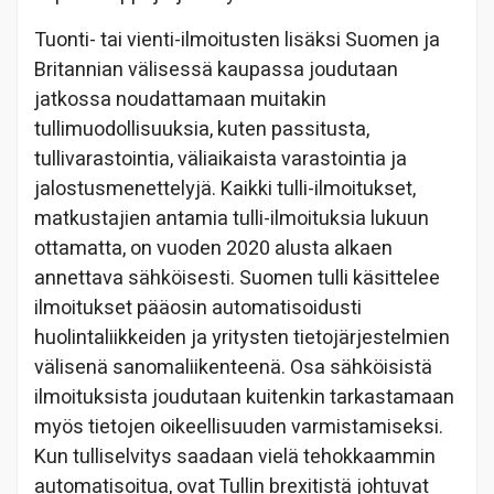
Tuonti- tai vienti-ilmoitusten lisäksi Suomen ja
Britannian välisessä kaupassa joudutaan
jatkossa noudattamaan muitakin
tullimuodollisuuksia, kuten passitusta,
tullivarastointia, väliaikaista varastointia ja
jalostusmenettelyjä. Kaikki tulli-ilmoitukset,
matkustajien antamia tulli-ilmoituksia lukuun
ottamatta, on vuoden 2020 alusta alkaen
annettava sähköisesti. Suomen tulli käsittelee
ilmoitukset pääosin automatisoidusti
huolintaliikkeiden ja yritysten tietojärjestelmien
välisenä sanomaliikenteenä. Osa sähköisistä
ilmoituksista joudutaan kuitenkin tarkastamaan
myös tietojen oikeellisuuden varmistamiseksi.
Kun tulliselvitys saadaan vielä tehokkaammin
automatisoitua, ovat Tullin brexitistä johtuvat