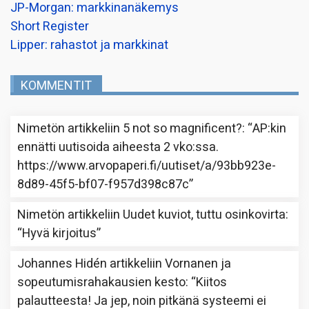
JP-Morgan: markkinanäkemys
Short Register
Lipper: rahastot ja markkinat
KOMMENTIT
Nimetön
artikkeliin
5 not so magnificent?
: “
AP:kin
ennätti uutisoida aiheesta 2 vko:ssa.
https://www.arvopaperi.fi/uutiset/a/93bb923e-
8d89-45f5-bf07-f957d398c87c
”
Nimetön
artikkeliin
Uudet kuviot, tuttu osinkovirta
:
“
Hyvä kirjoitus
”
Johannes Hidén
artikkeliin
Vornanen ja
sopeutumisrahakausien kesto
: “
Kiitos
palautteesta! Ja jep, noin pitkänä systeemi ei