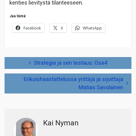
kenties lievitystä tilanteeseen.
Jaa tämä:
Facebook
X
WhatsApp
Artikkelien
Strategia ja sen testaus: Osa4
selaus
Erikoishaastattelussa yrittäjä ja sijoittaja
Matias Savolainen
Kai Nyman