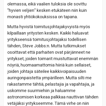
olemassa, eikä vaalien tuloksia ole sovittu
"hyvien veljien" kesken etukäteen niin kuin
monasti yhtiökokouksissa on tapana.
Mutta hyvistä toimitusjohtajakyvyistä myös
kilpaillaan yritysten kesken. Kaikki haluavat
yritykseensä toimitusjohtajaksi todellisen
tähden, Steve Jobbs:n. Mutta tutkimukset
osoittavat että parhaiten ovat pärjänneet ne
yritykset, joiden toimarit muistuttavat enemmän
nöyriä, huomaamattomia hiiriä kuin sellaiset,
joiden johtaja säteilee kaikkivoipaisuuden
auringonpaistetta ympärilleen. Mutta silti me
rakastamme tähtiä, pelastajia ja vapahtajia, ja
uskomme suurmiehiin ja haluamme
astronomisen korkeaa palkkaa nauttivan tähden
vetäjäksi yritykseemme. Tämä virhe on niin