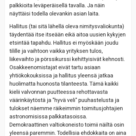
palkkioita leväperäisellä tavalla. Ja näin
näyttäisi todella olevankin asian laita.
Hallitus (tai sitä lähellä oleva nimitysvaliokunta)
täydentää itse itseään eikä aitoa uusien kykyjen
etsintää tapahdu. Hallitus ei myöskään joudu
tilille ja vaihtoon vaikka yrityksen tulos,
liikevaihto ja pörssikurssi kehittyisivät kehnosti.
Osakkeenomistajat eivät tartu asiaan
yhtiökokouksissa ja hallitus yleensä jatkaa
huolimatta huonosta tilanteesta. Tämä kaikki
kielii valvonnan puutteessa rehottavasta
väärinkäytöstä ja "hyvä veli" puuhastelusta ja
tulokset näemme räikeimmin toimitusjohtajien
astronomisissa palkkatasoissa.
Demokraattinen valtiokoneisto toimii näiltä osin
yleensä paremmin. Todellisia ehdokkaita on aina