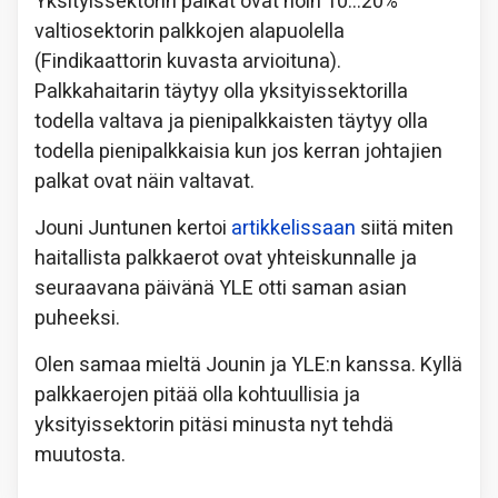
Yksityissektorin palkat ovat noin 10…20%
valtiosektorin palkkojen alapuolella
(Findikaattorin kuvasta arvioituna).
Palkkahaitarin täytyy olla yksityissektorilla
todella valtava ja pienipalkkaisten täytyy olla
todella pienipalkkaisia kun jos kerran johtajien
palkat ovat näin valtavat.
Jouni Juntunen kertoi
artikkelissaan
siitä miten
haitallista palkkaerot ovat yhteiskunnalle ja
seuraavana päivänä YLE otti saman asian
puheeksi.
Olen samaa mieltä Jounin ja YLE:n kanssa. Kyllä
palkkaerojen pitää olla kohtuullisia ja
yksityissektorin pitäsi minusta nyt tehdä
muutosta.