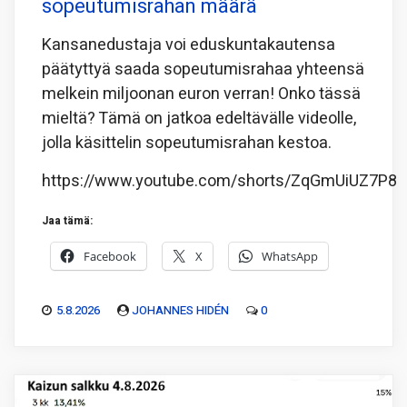
sopeutumisrahan määrä
Kansanedustaja voi eduskuntakautensa
päätyttyä saada sopeutumisrahaa yhteensä
melkein miljoonan euron verran! Onko tässä
mieltä? Tämä on jatkoa edeltävälle videolle,
jolla käsittelin sopeutumisrahan kestoa.
https://www.youtube.com/shorts/ZqGmUiUZ7P8
Jaa tämä:
Facebook
X
WhatsApp
5.8.2026
JOHANNES HIDÉN
0