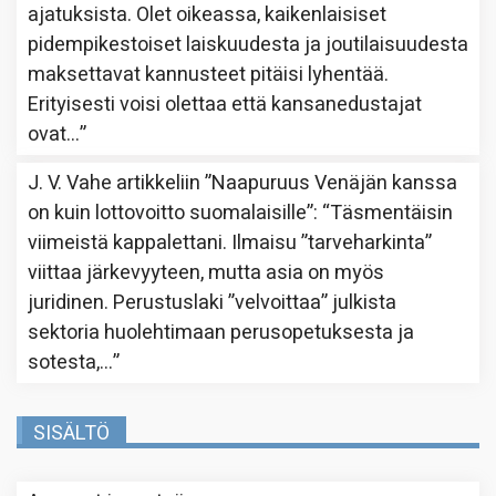
ajatuksista. Olet oikeassa, kaikenlaisiset
pidempikestoiset laiskuudesta ja joutilaisuudesta
maksettavat kannusteet pitäisi lyhentää.
Erityisesti voisi olettaa että kansanedustajat
ovat…
”
J. V. Vahe
artikkeliin
”Naapuruus Venäjän kanssa
on kuin lottovoitto suomalaisille”
: “
Täsmentäisin
viimeistä kappalettani. Ilmaisu ”tarveharkinta”
viittaa järkevyyteen, mutta asia on myös
juridinen. Perustuslaki ”velvoittaa” julkista
sektoria huolehtimaan perusopetuksesta ja
sotesta,…
”
SISÄLTÖ