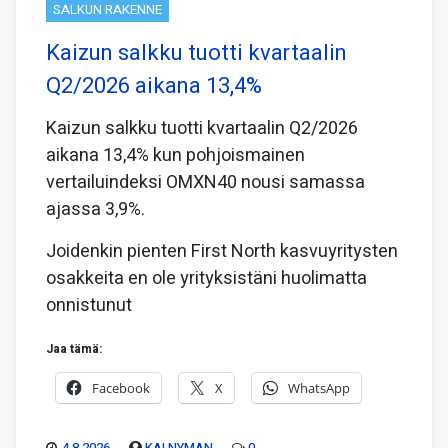
SALKUN RAKENNE
Kaizun salkku tuotti kvartaalin
Q2/2026 aikana 13,4%
Kaizun salkku tuotti kvartaalin Q2/2026
aikana 13,4% kun pohjoismainen
vertailuindeksi OMXN40 nousi samassa
ajassa 3,9%.
Joidenkin pienten First North kasvuyritysten
osakkeita en ole yrityksistäni huolimatta
onnistunut
Jaa tämä:
Facebook
X
WhatsApp
4.8.2026
KAI NYMAN
0