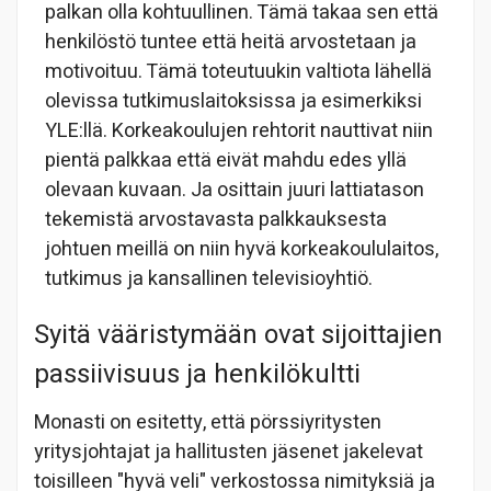
palkan olla kohtuullinen. Tämä takaa sen että
henkilöstö tuntee että heitä arvostetaan ja
motivoituu. Tämä toteutuukin valtiota lähellä
olevissa tutkimuslaitoksissa ja esimerkiksi
YLE:llä. Korkeakoulujen rehtorit nauttivat niin
pientä palkkaa että eivät mahdu edes yllä
olevaan kuvaan. Ja osittain juuri lattiatason
tekemistä arvostavasta palkkauksesta
johtuen meillä on niin hyvä korkeakoululaitos,
tutkimus ja kansallinen televisioyhtiö.
Syitä vääristymään ovat sijoittajien
passiivisuus ja henkilökultti
Monasti on esitetty, että pörssiyritysten
yritysjohtajat ja hallitusten jäsenet jakelevat
toisilleen "hyvä veli" verkostossa nimityksiä ja