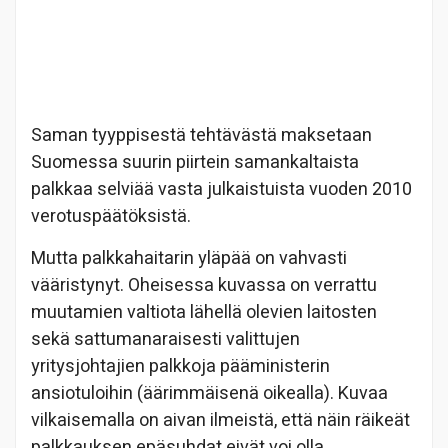
Saman tyyppisestä tehtävästä maksetaan
Suomessa suurin piirtein samankaltaista
palkkaa selviää vasta julkaistuista vuoden 2010
verotuspäätöksistä.
Mutta palkkahaitarin yläpää on vahvasti
vääristynyt. Oheisessa kuvassa on verrattu
muutamien valtiota lähellä olevien laitosten
sekä sattumanaraisesti valittujen
yritysjohtajien palkkoja pääministerin
ansiotuloihin (äärimmäisenä oikealla). Kuvaa
vilkaisemalla on aivan ilmeistä, että näin räikeät
palkkauksen epäsuhdat eivät voi olla