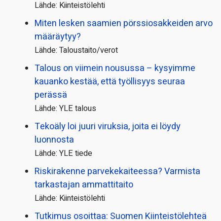
Lähde: Kiinteistölehti
Miten lesken saamien pörssi­osakkeiden arvo
määräytyy?
Lähde: Taloustaito/verot
Talous on viimein nousussa – kysyimme
kauanko kestää, että työllisyys seuraa
perässä
Lähde: YLE talous
Tekoäly loi juuri viruksia, joita ei löydy
luonnosta
Lähde: YLE tiede
Riskirakenne parvekekaiteessa? Varmista
tarkastajan ammattitaito
Lähde: Kiinteistölehti
Tutkimus osoittaa: Suomen Kiinteistölehteä