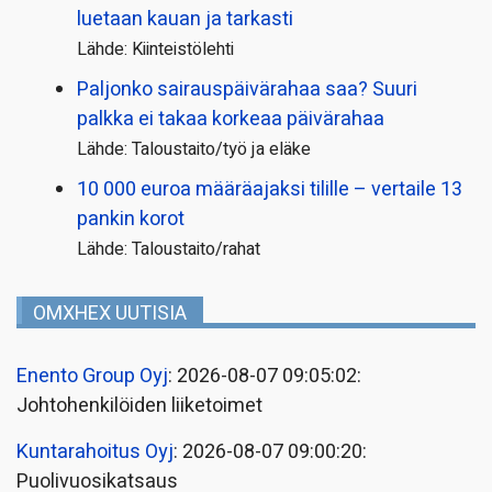
luetaan kauan ja tarkasti
Lähde: Kiinteistölehti
Paljonko sairauspäivä­rahaa saa? Suuri
palkka ei takaa korkeaa päivärahaa
Lähde: Taloustaito/työ ja eläke
10 000 euroa määräajaksi tilille – vertaile 13
pankin korot
Lähde: Taloustaito/rahat
OMXHEX UUTISIA
Enento Group Oyj
: 2026-08-07 09:05:02:
Johtohenkilöiden liiketoimet
Kuntarahoitus Oyj
: 2026-08-07 09:00:20:
Puolivuosikatsaus