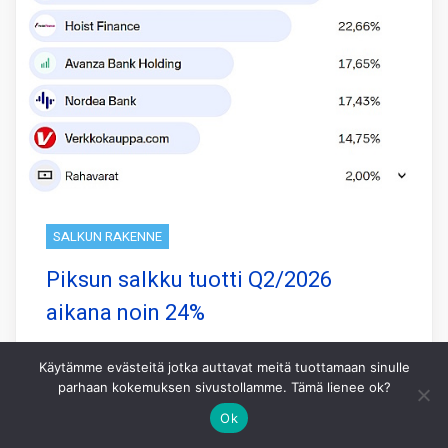
SALKUN RAKENNE
Piksun salkku tuotti Q2/2026
aikana noin 24%
Piksun koneoppimiseen perustuva salkku
Käytämme evästeitä jotka auttavat meitä tuottamaan sinulle
tuotti viimeisen 3 kk aikana 23,8% kun
parhaan kokemuksen sivustollamme. Tämä lienee ok?
pohjoismainen vertailuindeksi OMXN40
Ok
tuotti samaan aikaan 2,6%.