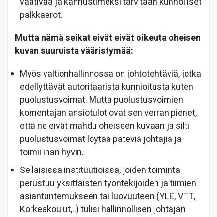
vaativaa ja kannustimeksi tarvitaan kunnolliset
palkkaerot.
Mutta nämä seikat eivät eivät oikeuta oheisen
kuvan suuruista vääristymää:
Myös valtionhallinnossa on johtotehtäviä, jotka
edellyttävät autoritaarista kunnioitusta kuten
puolustusvoimat. Mutta puolustusvoimien
komentajan ansiotulot ovat sen verran pienet,
että ne eivät mahdu oheiseen kuvaan ja silti
puolustusvoimat löytää päteviä johtajia ja
toimii ihan hyvin.
Sellaisissa instituutioissa, joiden toiminta
perustuu yksittäisten työntekijöiden ja tiimien
asiantuntemukseen tai luovuuteen (YLE, VTT,
Korkeakoulut,..) tulisi hallinnollisen johtajan