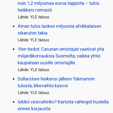
noin 1,2 miljoonaa euroa tappiota – tulos
heikkeni roimasti
Lähde: YLE talous
Atrian tulos laskee miljoonia afrikkalaisen
sikaruton takia
Lähde: YLE talous
Ylen tiedot: Carunan omistajat vaativat yhä
miljardi­korvauksia Suomelta, vaikka yhtiö
kaupataan uusille omistajille
Lähde: YLE talous
Dollarstore heikensi jälleen Tokmannin
tulosta, liikevaihto kasvoi
Lähde: YLE talous
Iskikö vesivahinko? Kartoita vahingot huolella
ennen korjausta