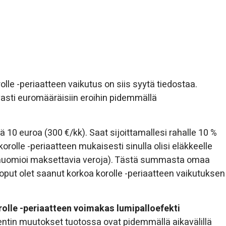
le -periaatteen vaikutus on siis syytä tiedostaa.
asti euromääräisiin eroihin pidemmällä
vä 10 euroa (300 €/kk). Saat sijoittamallesi rahalle 10 %
orolle -periaatteen mukaisesti sinulla olisi eläkkeelle
 ei huomioi maksettavia veroja). Tästä summasta omaa
loput olet saanut korkoa korolle -periaatteen vaikutuksen
rolle -periaatteen voimakas lumipalloefekti
ntin muutokset tuotossa ovat pidemmällä aikavälillä