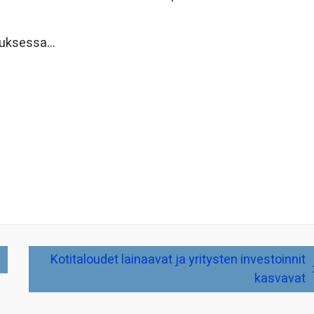
ituksessa…
Kotitaloudet lainaavat ja yritysten investoinnit
kasvavat