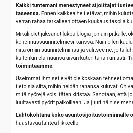
Kaikki tuntemani menestyneet sijoittajat tunte
taseensa.
Ennen kaikkea he tietävät, mihin kulutta
verran rahaa tarkalleen ottaen kuukausitasolla ku
Mikäli olet jaksanut lukea blogia jo näin pitkälle,
kohennussuunnitelmiesi kanssa. Näin ollen kuulune
niitä omiin suunnitelmiinsa ja valitsee ne, joita l
kuitenkin elämäänsä aivan kuten tähänkin asti.
T
toimintaamme.
Useimmat ihmiset eivät ole koskaan tehneet omaa
tietoisia siitä, mihin heidän rahansa kuluvat. On 
mitä nyörejä voisi täten kiristää. Sanotaan, että j
luultavasti pyörit paikoillaan. Ja juuri näin se men
Lähtökohtana koko asuntosijoitustoiminnalle 
haastavaa lähteä liikkeelle.