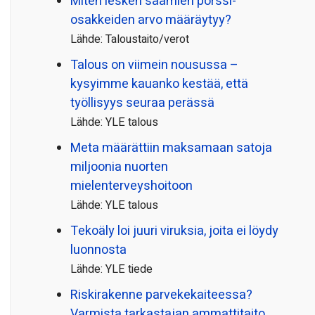
Miten lesken saamien pörssi­
osakkeiden arvo määräytyy?
Lähde: Taloustaito/verot
Talous on viimein nousussa –
kysyimme kauanko kestää, että
työllisyys seuraa perässä
Lähde: YLE talous
Meta määrättiin maksamaan satoja
miljoonia nuorten
mielenterveyshoitoon
Lähde: YLE talous
Tekoäly loi juuri viruksia, joita ei löydy
luonnosta
Lähde: YLE tiede
Riskirakenne parvekekaiteessa?
Varmista tarkastajan ammattitaito