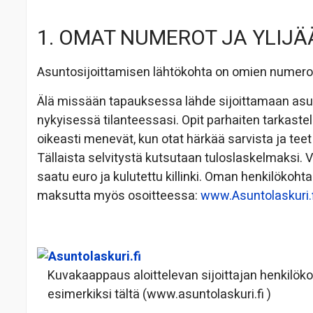
1. OMAT NUMEROT JA YLIJ
Asuntosijoittamisen lähtökohta on omien numeroid
Älä missään tapauksessa lähde sijoittamaan asunto
nykyisessä tilanteessasi. Opit parhaiten tarkaste
oikeasti menevät, kun otat härkää sarvista ja teet
Tällaista selvitystä kutsutaan tuloslaskelmaksi. Va
saatu euro ja kulutettu killinki. Oman henkilökoh
maksutta myös osoitteessa:
www.Asuntolaskuri.f
Kuvakaappaus aloittelevan sijoittajan henkilöko
esimerkiksi tältä (www.asuntolaskuri.fi )