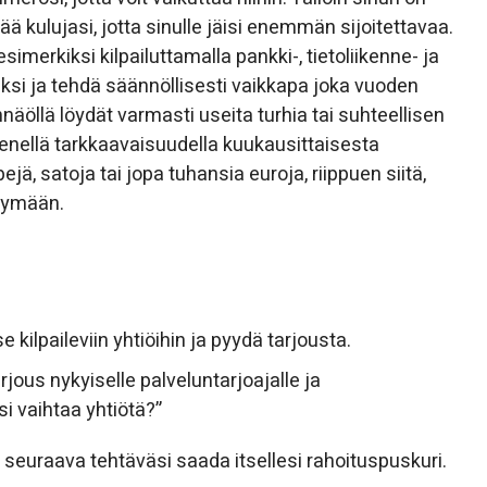
ää kulujasi, jotta sinulle jäisi enemmän sijoitettavaa.
merkiksi kilpailuttamalla pankki-, tietoliikenne- ja
ksi ja tehdä säännöllisesti vaikkapa joka vuoden
äöllä löydät varmasti useita turhia tai suhteellisen
Pienellä tarkkaavaisuudella kuukausittaisesta
ä, satoja tai jopa tuhansia euroja, riippuen siitä,
itymään.
ilpaileviin yhtiöihin ja pyydä tarjousta.
arjous nykyiselle palveluntarjoajalle ja
si vaihtaa yhtiötä?”
 seuraava tehtäväsi saada itsellesi rahoituspuskuri.