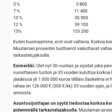
5 % 5 800
7 % 11 400
10 % 30 900
12 % 59 100
15% 153 200
Kuten huomaamme, erot ovat valtavia. Korkoa korol
Muutaman prosentin tuottoerot vaikuttavat valtav
tarkastelujaksolla.
Esimerkki:
Olet nyt 30-vuotias ja sijoitat joka päi
vuosittaisen tuoton ja 35 vuoden kuluttua korkoa k
jäädessä yli 1 000 000 euroa tililläsi (laskelma
rahaa on 126 000 € (300 €/kk) 35 vuoden ajan, ja 
ansiosta.
Asuntosijoittajan on syytä tiedostaa korkoa ko
pidemmällä tarkastelujaksolla
. Muutaman prose