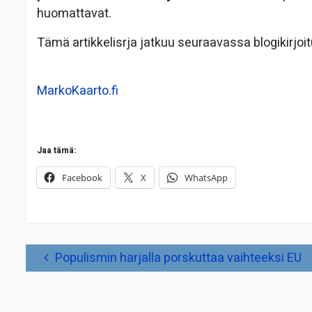
huomattavat.
Tämä artikkelisrja jatkuu seuraavassa blogikirjo
MarkoKaarto.fi
Jaa tämä:
Facebook
X
WhatsApp
Artikkelien
Populismin harjalla porskuttaa vaihteeksi EU
selaus