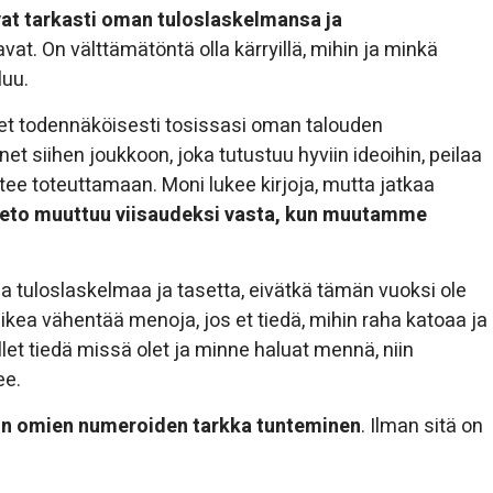
vat tarkasti oman tuloslaskelmansa ja
vat. On välttämätöntä olla kärryillä, mihin ja minkä
luu.
 olet todennäköisesti tosissasi oman talouden
t siihen joukkoon, joka tutustuu hyviin ideoihin, peilaa
ähtee toteuttamaan. Moni lukee kirjoja, mutta jatkaa
ieto muuttuu viisaudeksi vasta, kun muutamme
 tuloslaskelmaa ja tasetta, eivätkä tämän vuoksi ole
vaikea vähentää menoja, jos et tiedä, mihin raha katoaa ja
ollet tiedä missä olet ja minne haluat mennä, niin
ee.
on omien numeroiden tarkka tunteminen
. Ilman sitä on