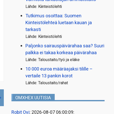
Lähde: Kiinteistölehti
Tutkimus osoittaa: Suomen
Kiinteistölehteä luetaan kauan ja
tarkasti
Lähde: Kiinteistölehti
Paljonko sairauspäivä­rahaa saa? Suuri
palkka ei takaa korkeaa päivärahaa
Lähde: Taloustaito/työ ja eläke
10 000 euroa määräajaksi tilille –
vertaile 13 pankin korot
Lähde: Taloustaito/rahat
OMXHEX UUTISIA
Robit Oyj
: 2026-08-07 06:00:09: