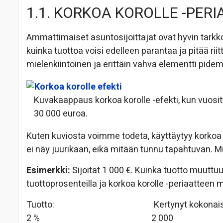
1.1. KORKOA KOROLLE -PERI
Ammattimaiset asuntosijoittajat ovat hyvin tarkko
kuinka tuottoa voisi edelleen parantaa ja pitää riit
mielenkiintoinen ja erittäin vahva elementti pidem
Kuvakaappaus korkoa korolle -efekti, kun vuosit
30 000 euroa.
Kuten kuviosta voimme todeta, käyttäytyy korkoa k
ei näy juurikaan, eikä mitään tunnu tapahtuvan. M
Esimerkki:
Sijoitat 1 000 €. Kuinka tuotto muuttuu
tuottoprosenteilla ja korkoa korolle -periaatteen 
Tuotto: Kertynyt kokonaissumma
2 % 2 000