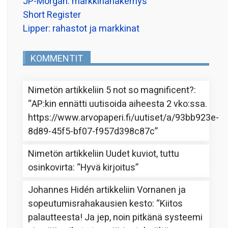
JP-Morgan: markkinanäkemys
Short Register
Lipper: rahastot ja markkinat
KOMMENTIT
Nimetön
artikkeliin
5 not so magnificent?
:
“
AP:kin ennätti uutisoida aiheesta 2 vko:ssa.
https://www.arvopaperi.fi/uutiset/a/93bb923e-
8d89-45f5-bf07-f957d398c87c
”
Nimetön
artikkeliin
Uudet kuviot, tuttu
osinkovirta
: “
Hyvä kirjoitus
”
Johannes Hidén
artikkeliin
Vornanen ja
sopeutumisrahakausien kesto
: “
Kiitos
palautteesta! Ja jep, noin pitkänä systeemi