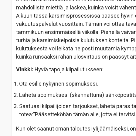
mahdollista miettiä ja laskea, kuinka voisit vähent
Alkuun tässä karsimisprosessissa pääsee hyvin esi
vakuutuspalvelut vuosittain. Tämän voi ottaa tava
tammikuun ensimmäisellä viikolla. Pienellä vaivann
turhia ja karsimiskelpoisia kulutuksen kohteita. 
kulutuksesta voi leikata helposti muutamia kymppej
kuinka runsaaksi rahan ulosvirtaus on päässyt ä
Vinkki:
Hyviä tapoja kilpailutukseen:
Ota esille nykyinen sopimuksesi.
Lähetä sopimuksesi (skannattuna) sähköpostitse k
Saatuasi kilpailijoiden tarjoukset, lähetä paras t
totea:”Pääsetteköhän tämän alle, jotta ei tarvitsi
Kun olet saanut oman taloutesi ylijäämäiseksi, on