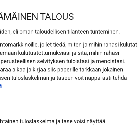
ÄÄMÄINEN TALOUS
en, eli oman taloudellisen tilanteen tunteminen.
markkinoille, jollet tiedä, miten ja mihin rahasi kulutat
lemaan kulutustottumuksiasi ja sitä, mihin rahasi
 perusteellisen selvityksen tuloistasi ja menoistasi.
raa aikaa ja kirjaa siis paperille tarkkaan jokainen
taisen tuloslaskelman ja taseen voit näppärästi tehdä
i
htainen tuloslaskelma ja tase voisi näyttää