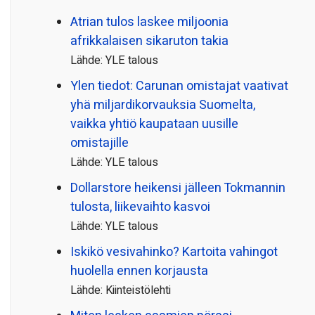
Atrian tulos laskee miljoonia
afrikkalaisen sikaruton takia
Lähde: YLE talous
Ylen tiedot: Carunan omistajat vaativat
yhä miljardi­korvauksia Suomelta,
vaikka yhtiö kaupataan uusille
omistajille
Lähde: YLE talous
Dollarstore heikensi jälleen Tokmannin
tulosta, liikevaihto kasvoi
Lähde: YLE talous
Iskikö vesivahinko? Kartoita vahingot
huolella ennen korjausta
Lähde: Kiinteistölehti