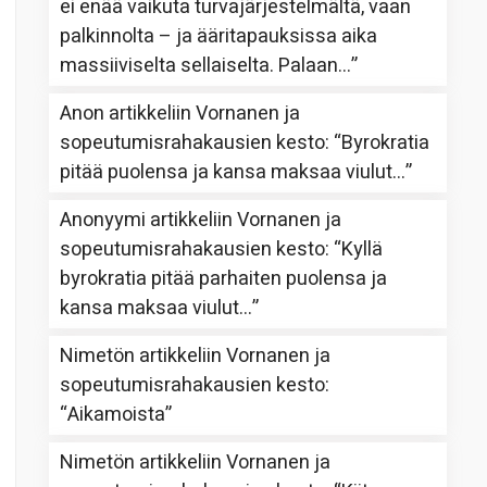
ei enää vaikuta turvajärjestelmältä, vaan
palkinnolta – ja ääritapauksissa aika
massiiviselta sellaiselta. Palaan…
”
Anon
artikkeliin
Vornanen ja
sopeutumisrahakausien kesto
: “
Byrokratia
pitää puolensa ja kansa maksaa viulut…
”
Anonyymi
artikkeliin
Vornanen ja
sopeutumisrahakausien kesto
: “
Kyllä
byrokratia pitää parhaiten puolensa ja
kansa maksaa viulut…
”
Nimetön
artikkeliin
Vornanen ja
sopeutumisrahakausien kesto
:
“
Aikamoista
”
Nimetön
artikkeliin
Vornanen ja