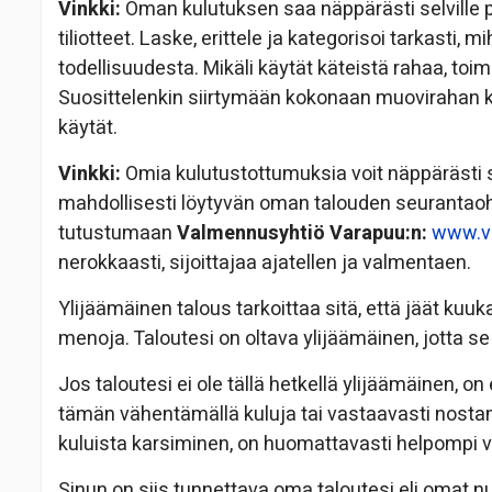
Vinkki:
Oman kulutuksen saa näppärästi selville p
tiliotteet. Laske, erittele ja kategorisoi tarkasti, 
todellisuudesta. Mikäli käytät käteistä rahaa, toi
Suosittelenkin siirtymään kokonaan muovirahan käyt
käytät.
Vinkki:
Omia kulutustottumuksia voit näppärästi 
mahdollisesti löytyvän oman talouden seurantaoh
tutustumaan
Valmennusyhtiö Varapuu:n:
www.va
nerokkaasti, sijoittajaa ajatellen ja valmentaen.
Ylijäämäinen talous tarkoittaa sitä, että jäät kuuk
menoja. Taloutesi on oltava ylijäämäinen, jotta se 
Jos taloutesi ei ole tällä hetkellä ylijäämäinen, 
tämän vähentämällä kuluja tai vastaavasti nostam
kuluista karsiminen, on huomattavasti helpompi v
Sinun on siis tunnettava oma taloutesi eli omat num