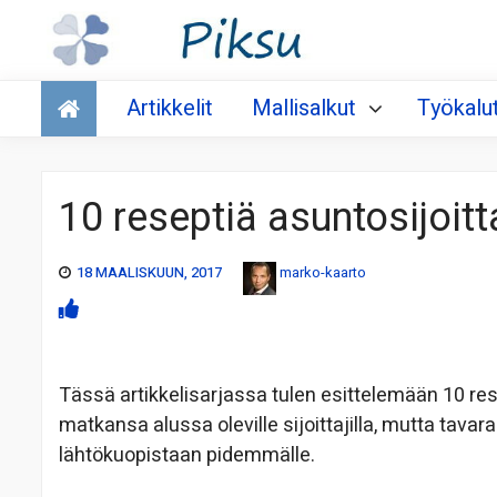
Talous
Artikkelit
Mallisalkut
Työkalu
10 reseptiä asuntosijoitt
18 MAALISKUUN, 2017
marko-kaarto
Tässä artikkelisarjassa tulen esittelemään 10 resep
matkansa alussa oleville sijoittajilla, mutta tavar
lähtökuopistaan pidemmälle.