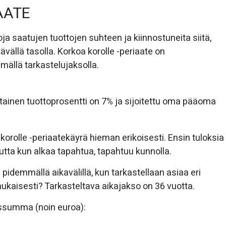
AATE
ja saatujen tuottojen suhteen ja kiinnostuneita siitä,
tävällä tasolla. Korkoa korolle -periaate on
mällä tarkastelujaksolla.
tainen tuottoprosentti on 7% ja sijoitettu oma pääoma
orolle -periaatekäyrä hieman erikoisesti. Ensin tuloksia
utta kun alkaa tapahtua, tapahtuu kunnolla.
 pidemmällä aikavälillä, kun tarkastellaan asiaa eri
mukaisesti? Tarkasteltava aikajakso on 36 vuotta.
 (noin euroa):