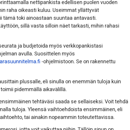
rinttaamalla nettipankista edellisen puolen vuoden
mihin raha oikeasti kuluu. Useimmat yllättyvät
mii tämä toki ainoastaan suuntaa antavasti.
töön, sillä vasta silloin näet tarkasti, mihin rahasi
seurata ja budjetoida myös verkkopankistasi
jelman avulla. Suosittelen myös
rasuunnitelma.fi
-ohjelmistoon. Se on rakennettu
ausittain plussalle, eli sinulla on enemmän tuloja kuin
toimii pidemmällä aikavälillä.
on ensimmäinen tehtäväsi saada se sellaiseksi. Voit tehdä
alla tuloja. Yleensä vaihtoehdoista ensimmäinen, eli
aihtoehto, tai ainakin nopeammin toteutettavissa.
erosi, jotta voit vaikuttaa niihin. Tällöin sinun on