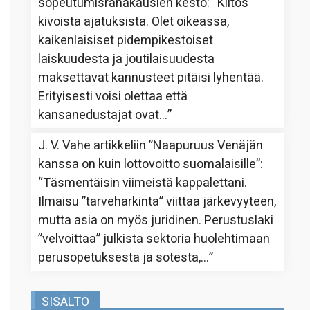
sopeutumisrahakausien kesto
: “
Kiitos
kivoista ajatuksista. Olet oikeassa,
kaikenlaisiset pidempikestoiset
laiskuudesta ja joutilaisuudesta
maksettavat kannusteet pitäisi lyhentää.
Erityisesti voisi olettaa että
kansanedustajat ovat…
”
J. V. Vahe
artikkeliin
”Naapuruus Venäjän
kanssa on kuin lottovoitto suomalaisille”
:
“
Täsmentäisin viimeistä kappalettani.
Ilmaisu ”tarveharkinta” viittaa järkevyyteen,
mutta asia on myös juridinen. Perustuslaki
”velvoittaa” julkista sektoria huolehtimaan
perusopetuksesta ja sotesta,…
”
SISÄLTÖ