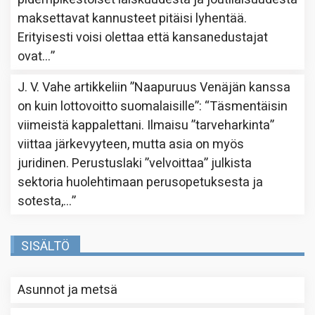
maksettavat kannusteet pitäisi lyhentää.
Erityisesti voisi olettaa että kansanedustajat
ovat…
”
J. V. Vahe
artikkeliin
”Naapuruus Venäjän kanssa
on kuin lottovoitto suomalaisille”
: “
Täsmentäisin
viimeistä kappalettani. Ilmaisu ”tarveharkinta”
viittaa järkevyyteen, mutta asia on myös
juridinen. Perustuslaki ”velvoittaa” julkista
sektoria huolehtimaan perusopetuksesta ja
sotesta,…
”
SISÄLTÖ
Asunnot ja metsä