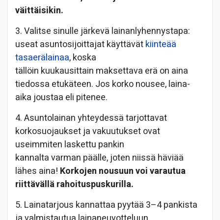
väittäisikin.
3. Valitse sinulle järkevä lainanlyhennystapa:
useat asuntosijoittajat käyttävät
kiinteää
tasaerälainaa
, koska
tällöin kuukausittain maksettava erä on aina
tiedossa etukäteen. Jos korko nousee, laina-
aika joustaa eli pitenee.
4. Asuntolainan yhteydessä tarjottavat
korkosuojaukset ja vakuutukset ovat
useimmiten laskettu pankin
kannalta varman päälle, joten niissä häviää
lähes aina!
Korkojen nousuun voi varautua
riittävällä rahoituspuskurilla.
5. Lainatarjous kannattaa pyytää 3–4 pankista
ja valmistautua lainaneuvotteluun