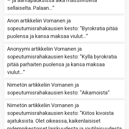
– ja ääritapauksissa aika massiiviselta
sellaiselta. Palaan…
”
Anon
artikkeliin
Vornanen ja
sopeutumisrahakausien kesto
: “
Byrokratia pitää
puolensa ja kansa maksaa viulut…
”
Anonyymi
artikkeliin
Vornanen ja
sopeutumisrahakausien kesto
: “
Kyllä byrokratia
pitää parhaiten puolensa ja kansa maksaa
viulut…
”
Nimetön
artikkeliin
Vornanen ja
sopeutumisrahakausien kesto
: “
Aikamoista
”
Nimetön
artikkeliin
Vornanen ja
sopeutumisrahakausien kesto
: “
Kiitos kivoista
ajatuksista. Olet oikeassa, kaikenlaisiset
pidempikestoiset laiskuudesta ja joutilaisuudesta