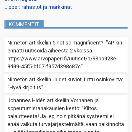
Lipper: rahastot ja markkinat
KOMMENTIT
Nimetön
artikkeliin
5 not so magnificent?
: “
AP:kin
ennätti uutisoida aiheesta 2 vko:ssa.
https://www.arvopaperi.fi/uutiset/a/93bb923e-
8d89-45f5-bf07-f957d398c87c
”
Nimetön
artikkeliin
Uudet kuviot, tuttu osinkovirta
:
“
Hyvä kirjoitus
”
Johannes Hidén
artikkeliin
Vornanen ja
sopeutumisrahakausien kesto
: “
Kiitos
palautteesta! Ja jep, noin pitkänä systeemi ei
enää vaikuta turvajärjestelmältä, vaan palkinnolta