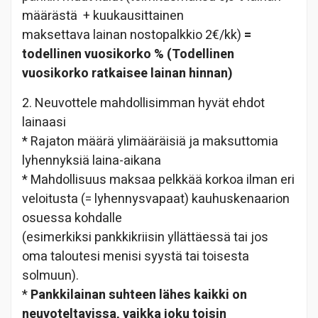
määrästä + kuukausittainen
maksettava lainan nostopalkkio 2€/kk)
=
todellinen vuosikorko % (Todellinen
vuosikorko ratkaisee lainan hinnan)
2. Neuvottele mahdollisimman hyvät ehdot
lainaasi
* Rajaton määrä ylimääräisiä ja maksuttomia
lyhennyksiä laina-aikana
* Mahdollisuus maksaa pelkkää korkoa ilman eri
veloitusta (= lyhennysvapaat) kauhuskenaarion
osuessa kohdalle
(esimerkiksi pankkikriisin yllättäessä tai jos
oma taloutesi menisi syystä tai toisesta
solmuun).
*
Pankkilainan suhteen lähes kaikki on
neuvoteltavissa, vaikka joku toisin