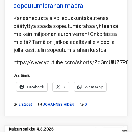
sopeutumisrahan määrä
Kansanedustaja voi eduskuntakautensa
päätyttyä saada sopeutumisrahaa yhteensä
melkein miljoonan euron verran! Onko tässä
mieltä? Tämä on jatkoa edeltävälle videolle,
jolla käsittelin sopeutumisrahan kestoa.
https://www.youtube.com/shorts/ZqGmUiUZ7P8
Jaa tämä:
Facebook
X
WhatsApp
5.8.2026
JOHANNES HIDÉN
0