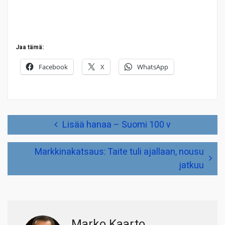
Jaa tämä:
Facebook
X
WhatsApp
Artikkelien
Lisää hanaa – Suomi 100 v
selaus
Markkinakatsaus: Taite tuli ajallaan, nousu
jatkuu
Marko Kaarto