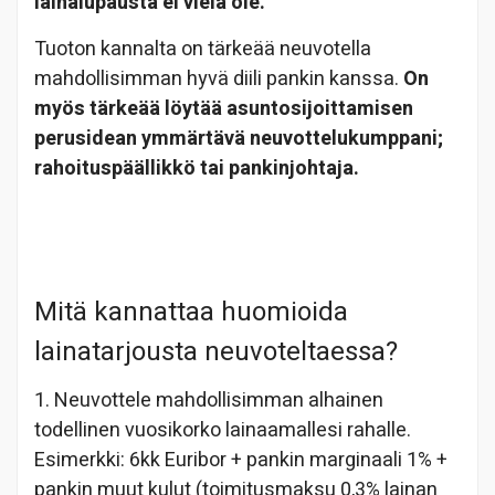
lainalupausta ei vielä ole.
Tuoton kannalta on tärkeää neuvotella
mahdollisimman hyvä diili pankin kanssa.
On
myös tärkeää löytää asuntosijoittamisen
perusidean ymmärtävä neuvottelukumppani;
rahoituspäällikkö tai pankinjohtaja.
Mitä kannattaa huomioida
lainatarjousta neuvoteltaessa?
1. Neuvottele mahdollisimman alhainen
todellinen vuosikorko lainaamallesi rahalle.
Esimerkki: 6kk Euribor + pankin marginaali 1% +
pankin muut kulut (toimitusmaksu 0,3% lainan