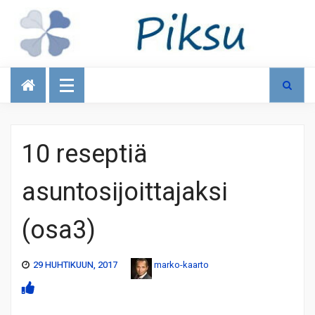
Talous
10 reseptiä
asuntosijoittajaksi
(osa3)
29 HUHTIKUUN, 2017
marko-kaarto