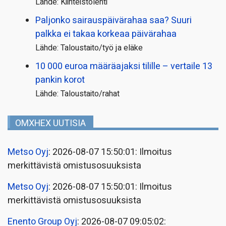
Lähde: Kiinteistölehti
Paljonko sairauspäivä­rahaa saa? Suuri
palkka ei takaa korkeaa päivärahaa
Lähde: Taloustaito/työ ja eläke
10 000 euroa määräajaksi tilille – vertaile 13
pankin korot
Lähde: Taloustaito/rahat
OMXHEX UUTISIA
Metso Oyj
: 2026-08-07 15:50:01: Ilmoitus
merkittävistä omistusosuuksista
Metso Oyj
: 2026-08-07 15:50:01: Ilmoitus
merkittävistä omistusosuuksista
Enento Group Oyj
: 2026-08-07 09:05:02: