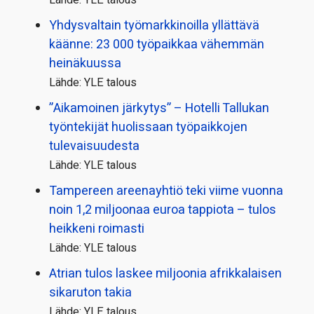
Yhdysvaltain työmarkkinoilla yllättävä
käänne: 23 000 työpaikkaa vähemmän
heinäkuussa
Lähde: YLE talous
”Aikamoinen järkytys” – Hotelli Tallukan
työntekijät huolissaan työpaikkojen
tulevaisuudesta
Lähde: YLE talous
Tampereen areenayhtiö teki viime vuonna
noin 1,2 miljoonaa euroa tappiota – tulos
heikkeni roimasti
Lähde: YLE talous
Atrian tulos laskee miljoonia afrikkalaisen
sikaruton takia
Lähde: YLE talous