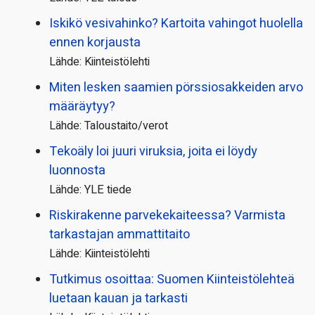
Iskikö vesivahinko? Kartoita vahingot huolella
ennen korjausta
Lähde: Kiinteistölehti
Miten lesken saamien pörssi­osakkeiden arvo
määräytyy?
Lähde: Taloustaito/verot
Tekoäly loi juuri viruksia, joita ei löydy
luonnosta
Lähde: YLE tiede
Riskirakenne parvekekaiteessa? Varmista
tarkastajan ammattitaito
Lähde: Kiinteistölehti
Tutkimus osoittaa: Suomen Kiinteistölehteä
luetaan kauan ja tarkasti