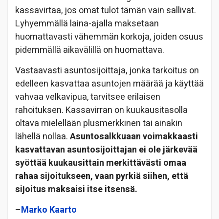
kassavirtaa, jos omat tulot tämän vain sallivat.
Lyhyemmällä laina-ajalla maksetaan
huomattavasti vähemmän korkoja, joiden osuus
pidemmällä aikavälillä on huomattava.
Vastaavasti asuntosijoittaja, jonka tarkoitus on
edelleen kasvattaa asuntojen määrää ja käyttää
vahvaa velkavipua, tarvitsee erilaisen
rahoituksen. Kassavirran on kuukausitasolla
oltava mielellään plusmerkkinen tai ainakin
lähellä nollaa.
Asuntosalkkuaan voimakkaasti
kasvattavan asuntosijoittajan ei ole järkevää
syöttää kuukausittain merkittävästi omaa
rahaa sijoitukseen, vaan pyrkiä siihen, että
sijoitus maksaisi itse itsensä.
–
Marko Kaarto