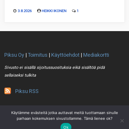
3.8.2026
HEIKKI IKONEN
1
Piksu Oy
|
Toimitus
|
Käyttöehdot
|
Mediakortti
Sivusto ei sisällä sijoitussuosituksia eikä sisältöä pidä
sellaiseksi tulkita
Piksu RSS
Käytämme evästeitä jotka auttavat meitä tuottamaan sinulle
parhaan kokemuksen sivustollamme. Tämä lienee ok?
Ok