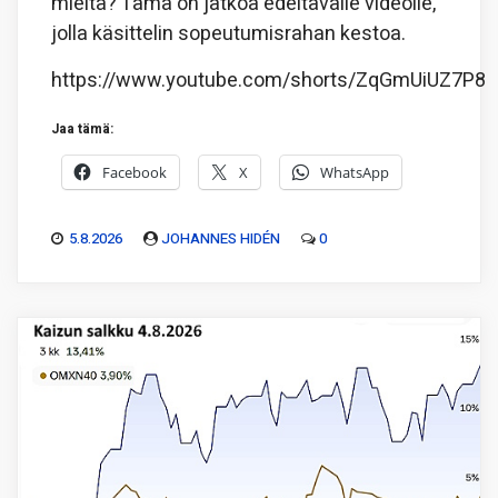
mieltä? Tämä on jatkoa edeltävälle videolle,
jolla käsittelin sopeutumisrahan kestoa.
https://www.youtube.com/shorts/ZqGmUiUZ7P8
Jaa tämä:
Facebook
X
WhatsApp
5.8.2026
JOHANNES HIDÉN
0