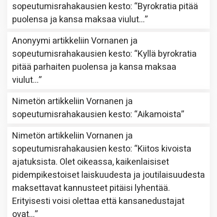
sopeutumisrahakausien kesto
: “
Byrokratia pitää
puolensa ja kansa maksaa viulut…
”
Anonyymi
artikkeliin
Vornanen ja
sopeutumisrahakausien kesto
: “
Kyllä byrokratia
pitää parhaiten puolensa ja kansa maksaa
viulut…
”
Nimetön
artikkeliin
Vornanen ja
sopeutumisrahakausien kesto
: “
Aikamoista
”
Nimetön
artikkeliin
Vornanen ja
sopeutumisrahakausien kesto
: “
Kiitos kivoista
ajatuksista. Olet oikeassa, kaikenlaisiset
pidempikestoiset laiskuudesta ja joutilaisuudesta
maksettavat kannusteet pitäisi lyhentää.
Erityisesti voisi olettaa että kansanedustajat
ovat…
”