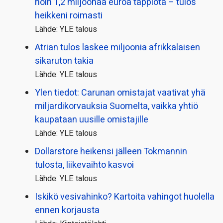
noin 1,2 miljoonaa euroa tappiota – tulos
heikkeni roimasti
Lähde: YLE talous
Atrian tulos laskee miljoonia afrikkalaisen
sikaruton takia
Lähde: YLE talous
Ylen tiedot: Carunan omistajat vaativat yhä
miljardi­korvauksia Suomelta, vaikka yhtiö
kaupataan uusille omistajille
Lähde: YLE talous
Dollarstore heikensi jälleen Tokmannin
tulosta, liikevaihto kasvoi
Lähde: YLE talous
Iskikö vesivahinko? Kartoita vahingot huolella
ennen korjausta