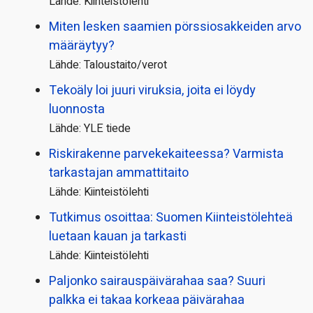
Lähde: Kiinteistölehti
Miten lesken saamien pörssi­osakkeiden arvo
määräytyy?
Lähde: Taloustaito/verot
Tekoäly loi juuri viruksia, joita ei löydy
luonnosta
Lähde: YLE tiede
Riskirakenne parvekekaiteessa? Varmista
tarkastajan ammattitaito
Lähde: Kiinteistölehti
Tutkimus osoittaa: Suomen Kiinteistölehteä
luetaan kauan ja tarkasti
Lähde: Kiinteistölehti
Paljonko sairauspäivä­rahaa saa? Suuri
palkka ei takaa korkeaa päivärahaa