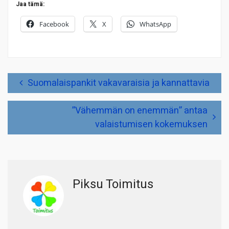
Jaa tämä:
Facebook
X
WhatsApp
Artikkelien
Suomalaispankit vakavaraisia ja kannattavia
selaus
”Vähemmän on enemmän” antaa
valaistumisen kokemuksen
Piksu Toimitus