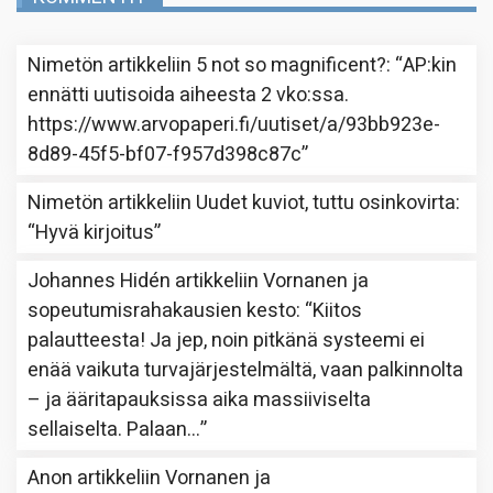
Nimetön
artikkeliin
5 not so magnificent?
: “
AP:kin
ennätti uutisoida aiheesta 2 vko:ssa.
https://www.arvopaperi.fi/uutiset/a/93bb923e-
8d89-45f5-bf07-f957d398c87c
”
Nimetön
artikkeliin
Uudet kuviot, tuttu osinkovirta
:
“
Hyvä kirjoitus
”
Johannes Hidén
artikkeliin
Vornanen ja
sopeutumisrahakausien kesto
: “
Kiitos
palautteesta! Ja jep, noin pitkänä systeemi ei
enää vaikuta turvajärjestelmältä, vaan palkinnolta
– ja ääritapauksissa aika massiiviselta
sellaiselta. Palaan…
”
Anon
artikkeliin
Vornanen ja