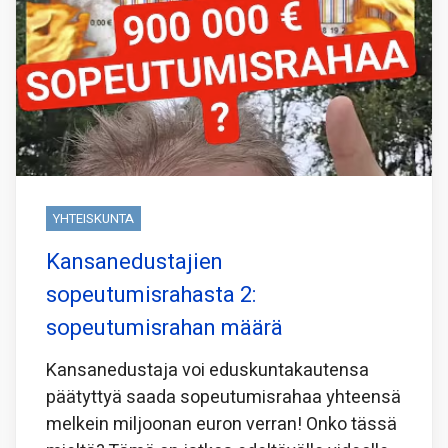
YHTEISKUNTA
Kansanedustajien
sopeutumisrahasta 2:
sopeutumisrahan määrä
Kansanedustaja voi eduskuntakautensa
päätyttyä saada sopeutumisrahaa yhteensä
melkein miljoonan euron verran! Onko tässä