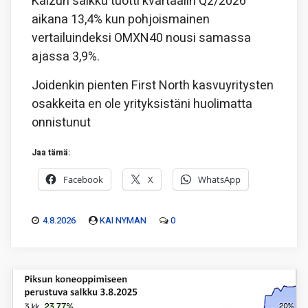
Kaizun salkku tuotti kvartaalin Q2/2026
aikana 13,4% kun pohjoismainen
vertailuindeksi OMXN40 nousi samassa
ajassa 3,9%.
Joidenkin pienten First North kasvuyritysten
osakkeita en ole yrityksistäni huolimatta
onnistunut
Jaa tämä:
Facebook
X
WhatsApp
4.8.2026
KAI NYMAN
0