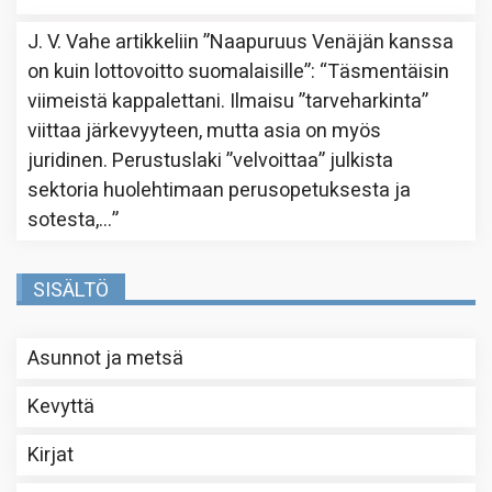
J. V. Vahe
artikkeliin
”Naapuruus Venäjän kanssa
on kuin lottovoitto suomalaisille”
: “
Täsmentäisin
viimeistä kappalettani. Ilmaisu ”tarveharkinta”
viittaa järkevyyteen, mutta asia on myös
juridinen. Perustuslaki ”velvoittaa” julkista
sektoria huolehtimaan perusopetuksesta ja
sotesta,…
”
SISÄLTÖ
Asunnot ja metsä
Kevyttä
Kirjat