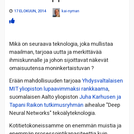
17 ELOKUUN, 2014
kai-nyman
Mikä on seuraava teknologia, joka mullistaa
maailman, tarjoaa uutta ja merkittävää
ihmiskunnalle ja johon sijoittavat näkevät
omaisuutensa moninkertaistuvan ?
Erään mahdollisuuden tarjoaa
Yhdysvaltalaisen
MIT yliopiston lupaavimmaksi rankkaama
,
suomalaisen Aalto yliopiston
Juha Karhusen ja
Tapani Raikon tutkimusryhmän
aihealue "Deep
Neural Networks" tekoälyteknologia.
Kotitietokoneissamme on enemmän muistia ja
enemmän prosessointikapasiteettia kuin