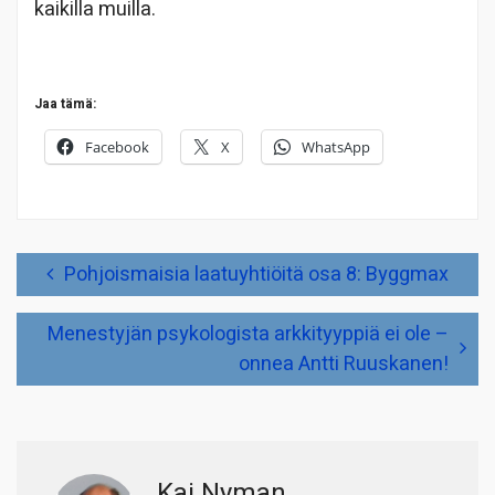
kaikilla muilla.
Jaa tämä:
Facebook
X
WhatsApp
Artikkelien
Pohjoismaisia laatuyhtiöitä osa 8: Byggmax
selaus
Menestyjän psykologista arkkityyppiä ei ole –
onnea Antti Ruuskanen!
Kai Nyman