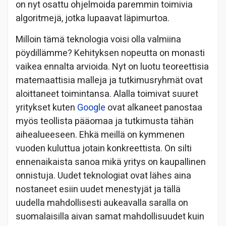
on nyt osattu ohjelmoida paremmin toimivia
algoritmejä, jotka lupaavat läpimurtoa.
Milloin tämä teknologia voisi olla valmiina
pöydillämme? Kehityksen nopeutta on monasti
vaikea ennalta arvioida. Nyt on luotu teoreettisia
matemaattisia malleja ja tutkimusryhmät ovat
aloittaneet toimintansa. Alalla toimivat suuret
yritykset kuten
Google
ovat alkaneet panostaa
myös teollista pääomaa ja tutkimusta tähän
aihealueeseen. Ehkä meillä on kymmenen
vuoden kuluttua jotain konkreettista. On silti
ennenaikaista sanoa mikä yritys on kaupallinen
onnistuja. Uudet teknologiat ovat lähes aina
nostaneet esiin uudet menestyjät ja tällä
uudella mahdollisesti aukeavalla saralla on
suomalaisilla aivan samat mahdollisuudet kuin