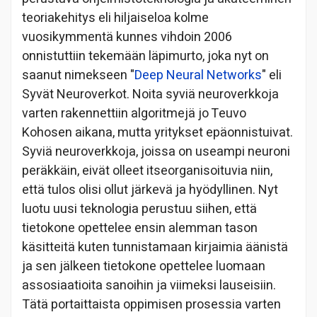
teoriakehitys eli hiljaiseloa kolme
vuosikymmentä kunnes vihdoin 2006
onnistuttiin tekemään läpimurto, joka nyt on
saanut nimekseen "
Deep Neural Networks
" eli
Syvät Neuroverkot. Noita syviä neuroverkkoja
varten rakennettiin algoritmejä jo Teuvo
Kohosen aikana, mutta yritykset epäonnistuivat.
Syviä neuroverkkoja, joissa on useampi neuroni
peräkkäin, eivät olleet itseorganisoituvia niin,
että tulos olisi ollut järkevä ja hyödyllinen. Nyt
luotu uusi teknologia perustuu siihen, että
tietokone opettelee ensin alemman tason
käsitteitä kuten tunnistamaan kirjaimia äänistä
ja sen jälkeen tietokone opettelee luomaan
assosiaatioita sanoihin ja viimeksi lauseisiin.
Tätä portaittaista oppimisen prosessia varten