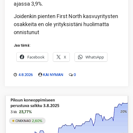
ajassa 3,9%.
Joidenkin pienten First North kasvuyritysten
osakkeita en ole yrityksistäni huolimatta
onnistunut
Jaa tämä:
Facebook
X
WhatsApp
4.8.2026
KAI NYMAN
0