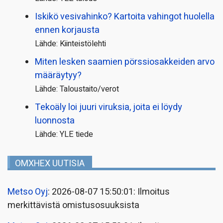
Iskikö vesivahinko? Kartoita vahingot huolella
ennen korjausta
Lähde: Kiinteistölehti
Miten lesken saamien pörssi­osakkeiden arvo
määräytyy?
Lähde: Taloustaito/verot
Tekoäly loi juuri viruksia, joita ei löydy
luonnosta
Lähde: YLE tiede
OMXHEX UUTISIA
Metso Oyj
: 2026-08-07 15:50:01: Ilmoitus
merkittävistä omistusosuuksista