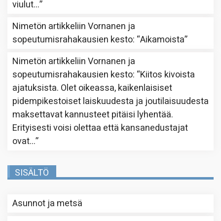
viulut…
”
Nimetön
artikkeliin
Vornanen ja
sopeutumisrahakausien kesto
: “
Aikamoista
”
Nimetön
artikkeliin
Vornanen ja
sopeutumisrahakausien kesto
: “
Kiitos kivoista
ajatuksista. Olet oikeassa, kaikenlaisiset
pidempikestoiset laiskuudesta ja joutilaisuudesta
maksettavat kannusteet pitäisi lyhentää.
Erityisesti voisi olettaa että kansanedustajat
ovat…
”
SISÄLTÖ
Asunnot ja metsä