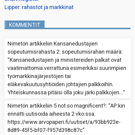
Lipper: rahastot ja markkinat
KOMMENTIT
Nimetön
artikkeliin
Kansanedustajien
sopeutumisrahasta 2: sopeutumisrahan määrä
:
“
Kansanedustajien ja ministereiden palkat ovat
vaatimattomia verrattuna esimerkiksi suurimpien
työmarkkinajärjestöjen tai
eläkevakuutusyhtiöiden johtajien palkkoihin.
Yhteiskunnassa pitäisi olla joku järki palkkojen…
”
Nimetön
artikkeliin
5 not so magnificent?
: “
AP:kin
ennätti uutisoida aiheesta 2 vko:ssa.
https://www.arvopaperi.fi/uutiset/a/93bb923e-
8d89-45f5-bf07-f957d398c87c
”