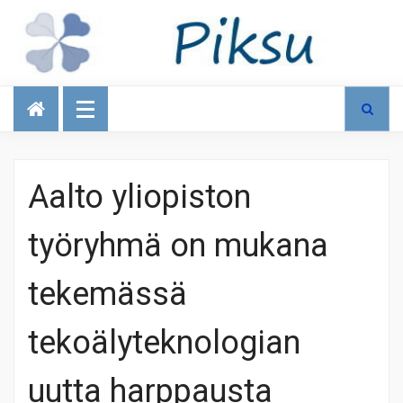
Talous
Aalto yliopiston
työryhmä on mukana
tekemässä
tekoälyteknologian
uutta harppausta