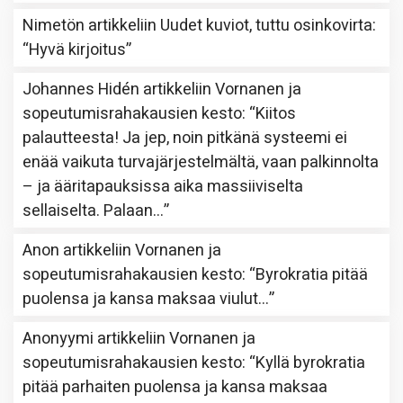
Nimetön
artikkeliin
Uudet kuviot, tuttu osinkovirta
:
“
Hyvä kirjoitus
”
Johannes Hidén
artikkeliin
Vornanen ja
sopeutumisrahakausien kesto
: “
Kiitos
palautteesta! Ja jep, noin pitkänä systeemi ei
enää vaikuta turvajärjestelmältä, vaan palkinnolta
– ja ääritapauksissa aika massiiviselta
sellaiselta. Palaan…
”
Anon
artikkeliin
Vornanen ja
sopeutumisrahakausien kesto
: “
Byrokratia pitää
puolensa ja kansa maksaa viulut…
”
Anonyymi
artikkeliin
Vornanen ja
sopeutumisrahakausien kesto
: “
Kyllä byrokratia
pitää parhaiten puolensa ja kansa maksaa