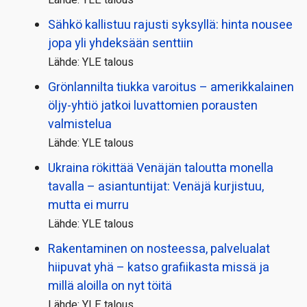
Sähkö kallistuu rajusti syksyllä: hinta nousee
jopa yli yhdeksään senttiin
Lähde: YLE talous
Grönlannilta tiukka varoitus – amerikkalainen
öljy-yhtiö jatkoi luvattomien porausten
valmistelua
Lähde: YLE talous
Ukraina rökittää Venäjän taloutta monella
tavalla – asiantuntijat: Venäjä kurjistuu,
mutta ei murru
Lähde: YLE talous
Rakentaminen on nosteessa, palvelualat
hiipuvat yhä – katso grafiikasta missä ja
millä aloilla on nyt töitä
Lähde: YLE talous