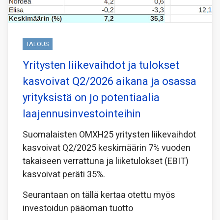
TALOUS
Yritysten liikevaihdot ja tulokset
kasvoivat Q2/2026 aikana ja osassa
yrityksistä on jo potentiaalia
laajennusinvestointeihin
Suomalaisten OMXH25 yritysten liikevaihdot
kasvoivat Q2/2025 keskimäärin 7% vuoden
takaiseen verrattuna ja liiketulokset (EBIT)
kasvoivat peräti 35%.
Seurantaan on tällä kertaa otettu myös
investoidun pääoman tuotto