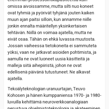
omissa aivoissamme, mutta silti nuo koneet
ovat tyhmiä ja pyörivät tyhjänä jouten kaiken
muun ajan paitsi silloin, kun annamme niille
jonkin ennalta määritellyn yksinkertaisen
tehtävän. Niillä on voimaa ajatella, mutta ne
eivät osaa. Tähän on ehkä luvassa muutosta.
Jossain vaiheessa tietokoneita ei sammuteta
yöksi, vaan ne jatkavat asioiden pohtimista, ja
aamulla ne ovat luoneet uusia käsitteitä ja
malleja siitä aihepiiristä, johon ne ovat
edellisenä päivänä tutustuneet. Ne alkavat
ajatella.
Tekoälyteknologian uranuurtajan, Teuvo
Kohosen ja hänen kumppaniensa 1970- ja 1980-
luvuilla kehittämä neuroverkkoanalogiaan
perustuva ohjelmistoteknologia ja akateeminen