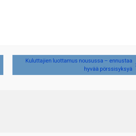
Kuluttajien luottamus nousussa – ennustaa
hyvää pörssisyksyä