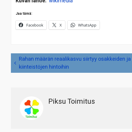
Kuvan lähde:
wikimedia
Jaa tämä:
Facebook
X
WhatsApp
Artikkelien
Rahan määrän reaalikasvu siirtyy osakkeiden ja
selaus
kiinteistöjen hintoihin
Piksu Toimitus