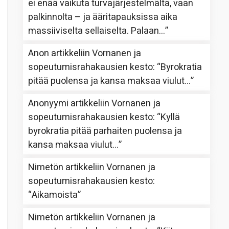
ei enää vaikuta turvajärjestelmältä, vaan
palkinnolta – ja ääritapauksissa aika
massiiviselta sellaiselta. Palaan…
”
Anon
artikkeliin
Vornanen ja
sopeutumisrahakausien kesto
: “
Byrokratia
pitää puolensa ja kansa maksaa viulut…
”
Anonyymi
artikkeliin
Vornanen ja
sopeutumisrahakausien kesto
: “
Kyllä
byrokratia pitää parhaiten puolensa ja
kansa maksaa viulut…
”
Nimetön
artikkeliin
Vornanen ja
sopeutumisrahakausien kesto
:
“
Aikamoista
”
Nimetön
artikkeliin
Vornanen ja