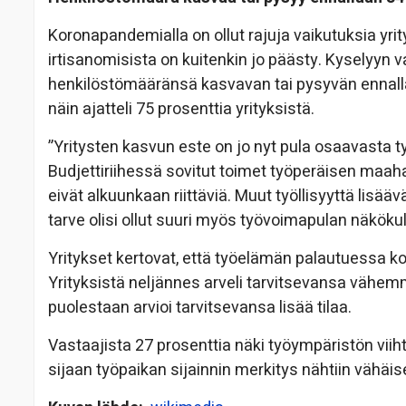
Koronapandemialla on ollut rajuja vaikutuksia yri
irtisanomisista on kuitenkin jo päästy. Kyselyyn va
henkilöstömääränsä kasvavan tai pysyvän ennal
näin ajatteli 75 prosenttia yrityksistä.
”Yritysten kasvun este on jo nyt pula osaavasta 
Budjettiriihessä sovitut toimet työperäisen maa
eivät alkuunkaan riittäviä. Muut työllisyyttä lisääv
tarve olisi ollut suuri myös työvoimapulan näkö
Yritykset kertovat, että työelämän palautuessa ko
Yrityksistä neljännes arveli tarvitsevansa väh
puolestaan arvioi tarvitsevansa lisää tilaa.
Vastaajista 27 prosenttia näki työympäristön vii
sijaan työpaikan sijainnin merkitys nähtiin vähäis