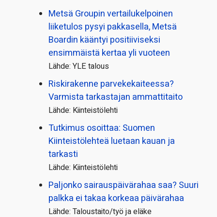
Metsä Groupin vertailu­kelpoinen
liiketulos pysyi pakkasella, Metsä
Boardin kääntyi positiiviseksi
ensimmäistä kertaa yli vuoteen
Lähde: YLE talous
Riskirakenne parvekekaiteessa?
Varmista tarkastajan ammattitaito
Lähde: Kiinteistölehti
Tutkimus osoittaa: Suomen
Kiinteistölehteä luetaan kauan ja
tarkasti
Lähde: Kiinteistölehti
Paljonko sairauspäivä­rahaa saa? Suuri
palkka ei takaa korkeaa päivärahaa
Lähde: Taloustaito/työ ja eläke