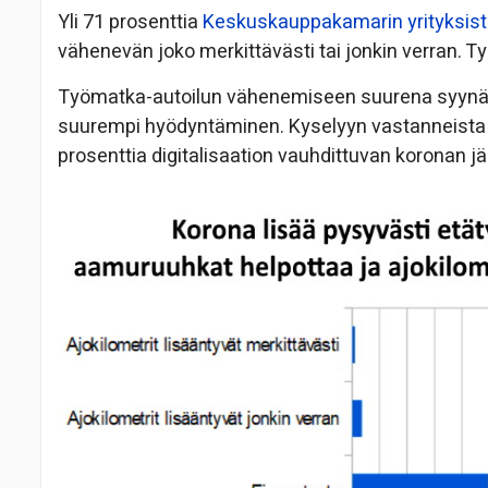
Yli 71 prosenttia
Keskuskauppakamarin yrityksist
vähenevän joko merkittävästi tai jonkin verran. T
Työmatka-autoilun vähenemiseen suurena syynä on
suurempi hyödyntäminen. Kyselyyn vastanneista yr
prosenttia digitalisaation vauhdittuvan koronan 