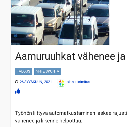
Aamuruuhkat vähenee ja 
TALOUS
YHTEISKUNTA
26 SYYSKUUN, 2021
piksu-toimitus
Työhön liittyvä automatkustaminen laskee rajust
vähenee ja liikenne helpottuu.