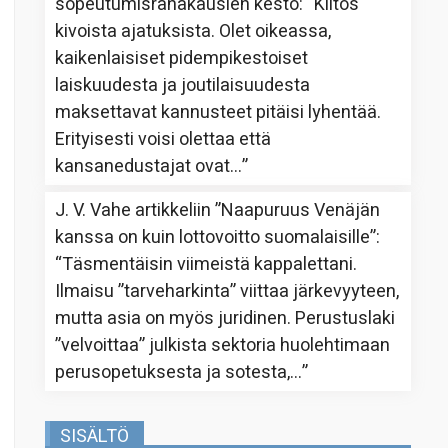
sopeutumisrahakausien kesto
: “
Kiitos
kivoista ajatuksista. Olet oikeassa,
kaikenlaisiset pidempikestoiset
laiskuudesta ja joutilaisuudesta
maksettavat kannusteet pitäisi lyhentää.
Erityisesti voisi olettaa että
kansanedustajat ovat…
”
J. V. Vahe
artikkeliin
”Naapuruus Venäjän
kanssa on kuin lottovoitto suomalaisille”
:
“
Täsmentäisin viimeistä kappalettani.
Ilmaisu ”tarveharkinta” viittaa järkevyyteen,
mutta asia on myös juridinen. Perustuslaki
”velvoittaa” julkista sektoria huolehtimaan
perusopetuksesta ja sotesta,…
”
SISÄLTÖ