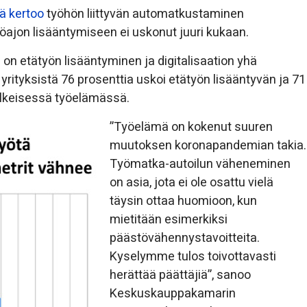
ä kertoo
työhön liittyvän automatkustaminen
yöajon lisääntymiseen ei uskonut juuri kukaan.
 etätyön lisääntyminen ja digitalisaation yhä
ityksistä 76 prosenttia uskoi etätyön lisääntyvän ja 71
jälkeisessä työelämässä.
”Työelämä on kokenut suuren
muutoksen koronapandemian takia.
Työmatka-autoilun väheneminen
on asia, jota ei ole osattu vielä
täysin ottaa huomioon, kun
mietitään esimerkiksi
päästövähennystavoitteita.
Kyselymme tulos toivottavasti
herättää päättäjiä”, sanoo
Keskuskauppakamarin