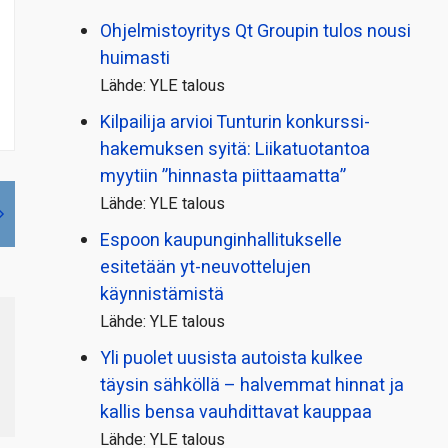
Ohjelmistoyritys Qt Groupin tulos nousi
huimasti
Lähde: YLE talous
Kilpailija arvioi Tunturin konkurssi­
hakemuksen syitä: Liikatuotantoa
myytiin ”hinnasta piittaamatta”
Lähde: YLE talous
Espoon kaupungin­hallitukselle
esitetään yt-neuvottelujen
käynnistämistä
Lähde: YLE talous
Yli puolet uusista autoista kulkee
täysin sähköllä – halvemmat hinnat ja
kallis bensa vauhdittavat kauppaa
Lähde: YLE talous