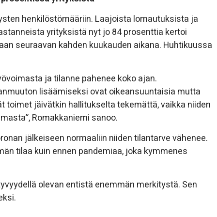
tysten henkilöstömääriin. Laajoista lomautuksista ja
stanneista yrityksistä nyt jo 84 prosenttia kertoi
laan seuraavan kahden kuukauden aikana. Huhtikuussa
työvoimasta ja tilanne pahenee koko ajan.
hanmuuton lisäämiseksi ovat oikeansuuntaisia mutta
ät toimet jäivätkin hallitukselta tekemättä, vaikka niiden
kulmasta”, Romakkaniemi sanoo.
ronan jälkeiseen normaaliin niiden tilantarve vähenee.
emmän tilaa kuin ennen pandemiaa, joka kymmenes
htyvyydellä olevan entistä enemmän merkitystä. Sen
eksi.