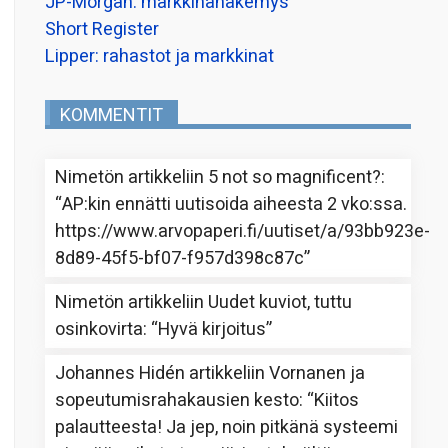
JP-Morgan: markkinanäkemys
Short Register
Lipper: rahastot ja markkinat
KOMMENTIT
Nimetön
artikkeliin
5 not so magnificent?
:
“
AP:kin ennätti uutisoida aiheesta 2 vko:ssa.
https://www.arvopaperi.fi/uutiset/a/93bb923e-
8d89-45f5-bf07-f957d398c87c
”
Nimetön
artikkeliin
Uudet kuviot, tuttu
osinkovirta
: “
Hyvä kirjoitus
”
Johannes Hidén
artikkeliin
Vornanen ja
sopeutumisrahakausien kesto
: “
Kiitos
palautteesta! Ja jep, noin pitkänä systeemi