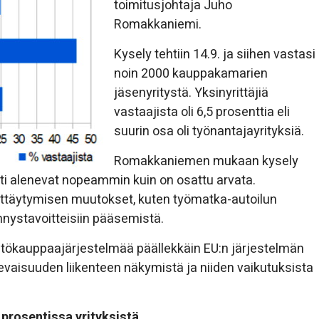
toimitusjohtaja Juho
Romakkaniemi.
Kysely tehtiin 14.9. ja siihen vastasi
noin 2000 kauppakamarien
jäsenyritystä. Yksinyrittäjiä
vastaajista oli 6,5 prosenttia eli
suurin osa oli työnantajayrityksiä.
Romakkaniemen mukaan kysely
sti alenevat nopeammin kuin on osattu arvata.
äyttäytymisen muutokset, kuten työmatka-autoilun
ystavoitteisiin pääsemistä.
tökauppaajärjestelmää päällekkäin EU:n järjestelmän
levaisuuden liikenteen näkymistä ja niiden vaikutuksista
prosentissa yrityksistä