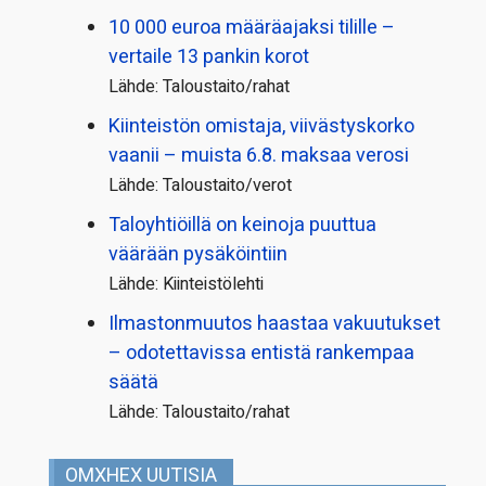
10 000 euroa määräajaksi tilille –
vertaile 13 pankin korot
Lähde: Taloustaito/rahat
Kiinteistön omistaja, viivästyskorko
vaanii – muista 6.8. maksaa verosi
Lähde: Taloustaito/verot
Taloyhtiöillä on keinoja puuttua
väärään pysäköintiin
Lähde: Kiinteistölehti
Ilmastonmuutos haastaa vakuutukset
– odotettavissa entistä rankempaa
säätä
Lähde: Taloustaito/rahat
OMXHEX UUTISIA