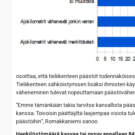
osoittaa, että tieliikenteen päästöt todennäköise
Tieliikenteen sähköistymisen lisäksi ihmisten k
väheneminen tulevat nopeuttamaan päästövähenn
”Emme tämänkään takia tarvitse kansallista pääs
kanssa. Toivoisin päättäjiltä laajempaa visiota tu
päästöihin”, Romakkaniemi sanoo.
Henkilöstömäärä kasvaa tai pysyy ennallaan 84 