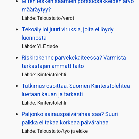
Miten lesken saamien pörssi­osakkeiden arvo
määräytyy?
Lähde: Taloustaito/verot
Tekoäly loi juuri viruksia, joita ei löydy
luonnosta
Lähde: YLE tiede
Riskirakenne parvekekaiteessa? Varmista
tarkastajan ammattitaito
Lähde: Kiinteistölehti
Tutkimus osoittaa: Suomen Kiinteistölehteä
luetaan kauan ja tarkasti
Lähde: Kiinteistölehti
Paljonko sairauspäivä­rahaa saa? Suuri
palkka ei takaa korkeaa päivärahaa
Lähde: Taloustaito/työ ja eläke