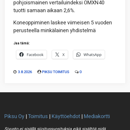
pohjoismainen vertailuindeksi OMXN40
tuotti samaan aikaan 2,6%.
Koneoppiminen laskee viimeisen 5 vuoden
perusteella minkälainen yhdistelmä
Jaa tämä:
Facebook
X
WhatsApp
3.8.2026
PIKSU TOIMITUS
0
Piksu Oy
|
Toimitus
|
Käyttöehdot
|
Mediakortti
Sivusto ei sisällä sijoitussuosituksia eikä sisältöä pidä