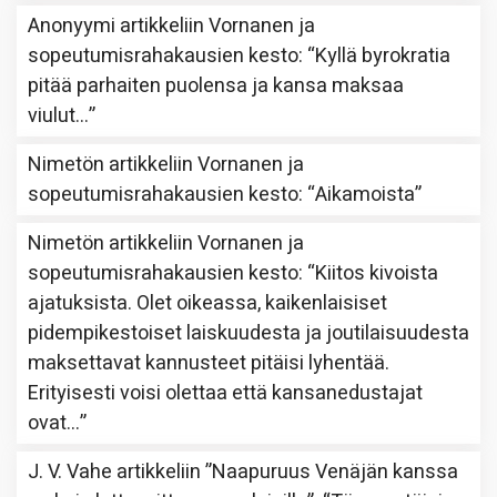
Anonyymi
artikkeliin
Vornanen ja
sopeutumisrahakausien kesto
: “
Kyllä byrokratia
pitää parhaiten puolensa ja kansa maksaa
viulut…
”
Nimetön
artikkeliin
Vornanen ja
sopeutumisrahakausien kesto
: “
Aikamoista
”
Nimetön
artikkeliin
Vornanen ja
sopeutumisrahakausien kesto
: “
Kiitos kivoista
ajatuksista. Olet oikeassa, kaikenlaisiset
pidempikestoiset laiskuudesta ja joutilaisuudesta
maksettavat kannusteet pitäisi lyhentää.
Erityisesti voisi olettaa että kansanedustajat
ovat…
”
J. V. Vahe
artikkeliin
”Naapuruus Venäjän kanssa