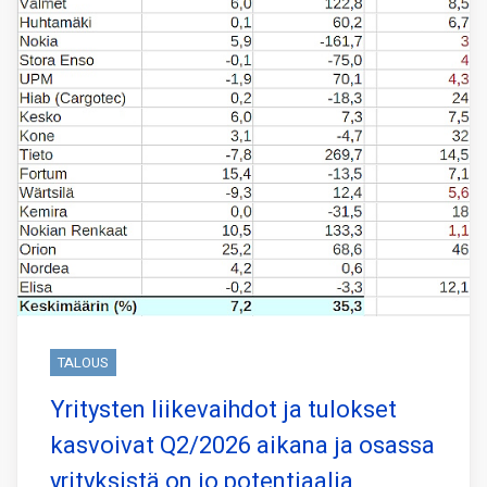
TALOUS
Yritysten liikevaihdot ja tulokset
kasvoivat Q2/2026 aikana ja osassa
yrityksistä on jo potentiaalia