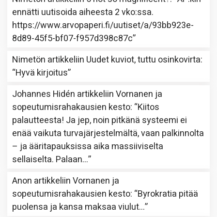
ennätti uutisoida aiheesta 2 vko:ssa.
https://www.arvopaperi.fi/uutiset/a/93bb923e-
8d89-45f5-bf07-f957d398c87c
”
Nimetön
artikkeliin
Uudet kuviot, tuttu osinkovirta
:
“
Hyvä kirjoitus
”
Johannes Hidén
artikkeliin
Vornanen ja
sopeutumisrahakausien kesto
: “
Kiitos
palautteesta! Ja jep, noin pitkänä systeemi ei
enää vaikuta turvajärjestelmältä, vaan palkinnolta
– ja ääritapauksissa aika massiiviselta
sellaiselta. Palaan…
”
Anon
artikkeliin
Vornanen ja
sopeutumisrahakausien kesto
: “
Byrokratia pitää
puolensa ja kansa maksaa viulut…
”