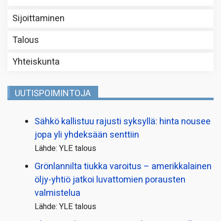
Sijoittaminen
Talous
Yhteiskunta
UUTISPOIMINTOJA
Sähkö kallistuu rajusti syksyllä: hinta nousee
jopa yli yhdeksään senttiin
Lähde: YLE talous
Grönlannilta tiukka varoitus – amerikkalainen
öljy-yhtiö jatkoi luvattomien porausten
valmistelua
Lähde: YLE talous