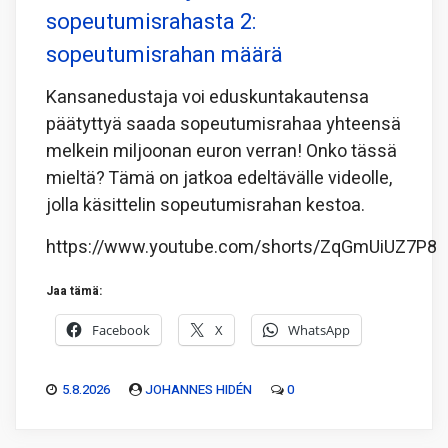
sopeutumisrahasta 2:
sopeutumisrahan määrä
Kansanedustaja voi eduskuntakautensa
päätyttyä saada sopeutumisrahaa yhteensä
melkein miljoonan euron verran! Onko tässä
mieltä? Tämä on jatkoa edeltävälle videolle,
jolla käsittelin sopeutumisrahan kestoa.
https://www.youtube.com/shorts/ZqGmUiUZ7P8
Jaa tämä:
Facebook
X
WhatsApp
5.8.2026
JOHANNES HIDÉN
0