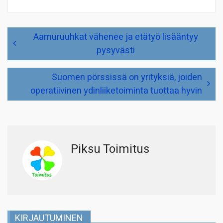
Artikkelien
Aamuruuhkat vähenee ja etätyö lisääntyy
selaus
pysyvästi
Suomen pörssissä on yrityksiä, joiden
operatiivinen ydinliiketoiminta tuottaa hyvin
Piksu Toimitus
KIRJAUTUMINEN