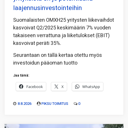
laajennusinvestointeihin
Suomalaisten OMXH25 yritysten liikevaihdot
kasvoivat Q2/2025 keskimäärin 7% vuoden
takaiseen verrattuna ja liiketulokset (EBIT)
kasvoivat peräti 35%.
Seurantaan on tällä kertaa otettu myös
investoidun pääoman tuotto
Jaa tämä:
Facebook
X
WhatsApp
8.8.2026
PIKSU TOIMITUS
0