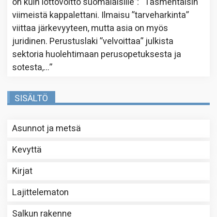
on kuin lottovoitto suomalaisille”
: “
Täsmentäisin
viimeistä kappalettani. Ilmaisu ”tarveharkinta”
viittaa järkevyyteen, mutta asia on myös
juridinen. Perustuslaki ”velvoittaa” julkista
sektoria huolehtimaan perusopetuksesta ja
sotesta,…
”
SISÄLTÖ
Asunnot ja metsä
Kevyttä
Kirjat
Lajittelematon
Salkun rakenne