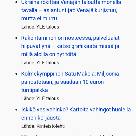
Ukraina rökittää Venäjän taloutta monella
tavalla – asiantuntijat: Venäjä kurjistuu,
mutta ei murru
Lähde: YLE talous
Rakentaminen on nosteessa, palvelualat
hiipuvat yhä – katso grafiikasta missä ja
millä aloilla on nyt töitä
Lähde: YLE talous
Kolmekymppinen Satu Mäkelä: Miljoonia
panostetaan, ja saadaan 10 euron
tuntipalkka
Lähde: YLE talous
Iskikö vesivahinko? Kartoita vahingot huolella
ennen korjausta
Lähde: Kiinteistölehti