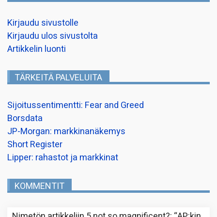
Kirjaudu sivustolle
Kirjaudu ulos sivustolta
Artikkelin luonti
TÄRKEITÄ PALVELUITA
Sijoitussentimentti: Fear and Greed
Borsdata
JP-Morgan: markkinanäkemys
Short Register
Lipper: rahastot ja markkinat
KOMMENTIT
Nimetön
artikkeliin
5 not so magnificent?
: “
AP:kin