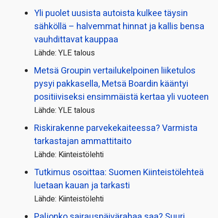
Yli puolet uusista autoista kulkee täysin
sähköllä – halvemmat hinnat ja kallis bensa
vauhdittavat kauppaa
Lähde: YLE talous
Metsä Groupin vertailu­kelpoinen liiketulos
pysyi pakkasella, Metsä Boardin kääntyi
positiiviseksi ensimmäistä kertaa yli vuoteen
Lähde: YLE talous
Riskirakenne parvekekaiteessa? Varmista
tarkastajan ammattitaito
Lähde: Kiinteistölehti
Tutkimus osoittaa: Suomen Kiinteistölehteä
luetaan kauan ja tarkasti
Lähde: Kiinteistölehti
Paljonko sairauspäivä­rahaa saa? Suuri