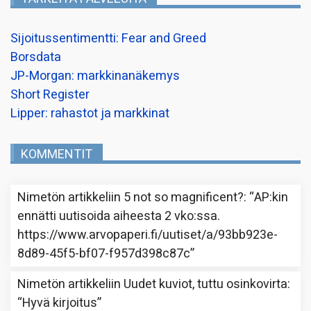
Sijoitussentimentti: Fear and Greed
Borsdata
JP-Morgan: markkinanäkemys
Short Register
Lipper: rahastot ja markkinat
KOMMENTIT
Nimetön
artikkeliin
5 not so magnificent?
: “
AP:kin
ennätti uutisoida aiheesta 2 vko:ssa.
https://www.arvopaperi.fi/uutiset/a/93bb923e-
8d89-45f5-bf07-f957d398c87c
”
Nimetön
artikkeliin
Uudet kuviot, tuttu osinkovirta
:
“
Hyvä kirjoitus
”