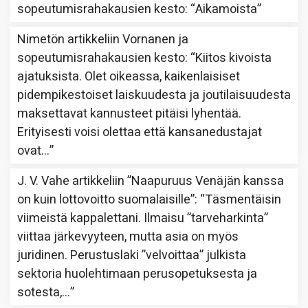
sopeutumisrahakausien kesto
: “
Aikamoista
”
Nimetön
artikkeliin
Vornanen ja
sopeutumisrahakausien kesto
: “
Kiitos kivoista
ajatuksista. Olet oikeassa, kaikenlaisiset
pidempikestoiset laiskuudesta ja joutilaisuudesta
maksettavat kannusteet pitäisi lyhentää.
Erityisesti voisi olettaa että kansanedustajat
ovat…
”
J. V. Vahe
artikkeliin
”Naapuruus Venäjän kanssa
on kuin lottovoitto suomalaisille”
: “
Täsmentäisin
viimeistä kappalettani. Ilmaisu ”tarveharkinta”
viittaa järkevyyteen, mutta asia on myös
juridinen. Perustuslaki ”velvoittaa” julkista
sektoria huolehtimaan perusopetuksesta ja
sotesta,…
”