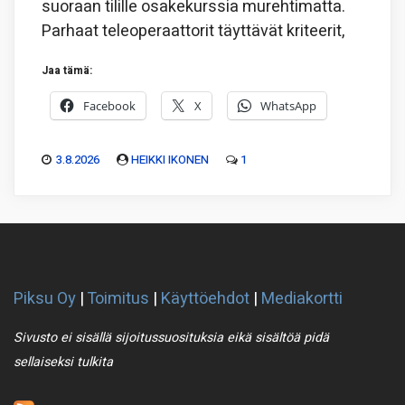
suoraan tilille osakekurssia murehtimatta.
Parhaat teleoperaattorit täyttävät kriteerit,
Jaa tämä:
Facebook
X
WhatsApp
3.8.2026
HEIKKI IKONEN
1
Piksu Oy
|
Toimitus
|
Käyttöehdot
|
Mediakortti
Sivusto ei sisällä sijoitussuosituksia eikä sisältöä pidä
sellaiseksi tulkita