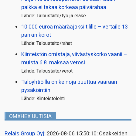
palkka ei takaa korkeaa päivärahaa
Lähde: Taloustaito/työ ja eläke
10 000 euroa määräajaksi tilille – vertaile 13
pankin korot
Lähde: Taloustaito/rahat
Kiinteistön omistaja, viivästyskorko vaanii –
muista 6.8. maksaa verosi
Lähde: Taloustaito/verot
Taloyhtiöillä on keinoja puuttua väärään
pysäköintiin
Lähde: Kiinteistölehti
OMXHEX UUTISIA
Relais Group Oyj
: 2026-08-06 15:50:10: Osakkeiden