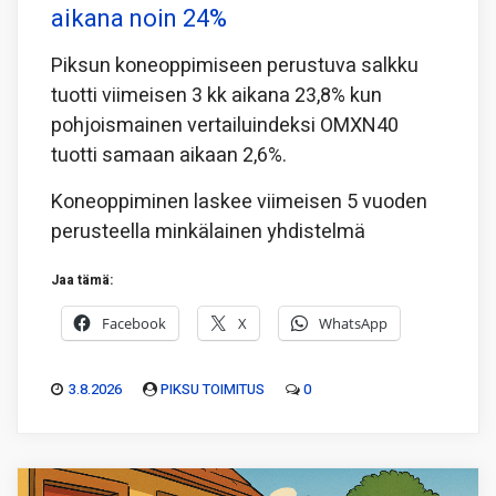
aikana noin 24%
Piksun koneoppimiseen perustuva salkku
tuotti viimeisen 3 kk aikana 23,8% kun
pohjoismainen vertailuindeksi OMXN40
tuotti samaan aikaan 2,6%.
Koneoppiminen laskee viimeisen 5 vuoden
perusteella minkälainen yhdistelmä
Jaa tämä:
Facebook
X
WhatsApp
3.8.2026
PIKSU TOIMITUS
0