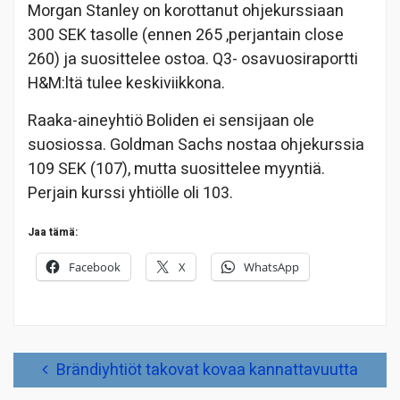
Morgan Stanley on korottanut ohjekurssiaan
300 SEK tasolle (ennen 265 ,perjantain close
260) ja suosittelee ostoa. Q3- osavuosiraportti
H&M:ltä tulee keskiviikkona.
Raaka-aineyhtiö Boliden ei sensijaan ole
suosiossa. Goldman Sachs nostaa ohjekurssia
109 SEK (107), mutta suosittelee myyntiä.
Perjain kurssi yhtiölle oli 103.
Jaa tämä:
Facebook
X
WhatsApp
Artikkelien
Brändiyhtiöt takovat kovaa kannattavuutta
selaus