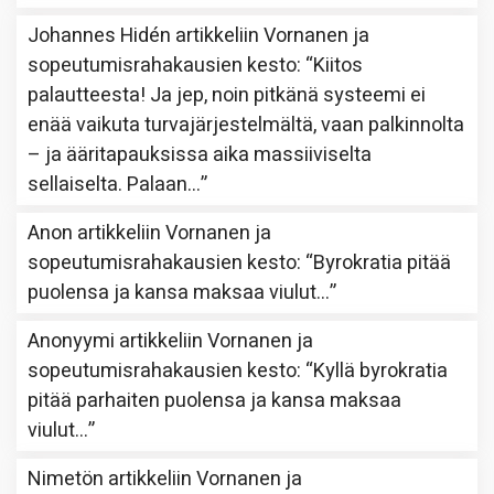
Johannes Hidén
artikkeliin
Vornanen ja
sopeutumisrahakausien kesto
: “
Kiitos
palautteesta! Ja jep, noin pitkänä systeemi ei
enää vaikuta turvajärjestelmältä, vaan palkinnolta
– ja ääritapauksissa aika massiiviselta
sellaiselta. Palaan…
”
Anon
artikkeliin
Vornanen ja
sopeutumisrahakausien kesto
: “
Byrokratia pitää
puolensa ja kansa maksaa viulut…
”
Anonyymi
artikkeliin
Vornanen ja
sopeutumisrahakausien kesto
: “
Kyllä byrokratia
pitää parhaiten puolensa ja kansa maksaa
viulut…
”
Nimetön
artikkeliin
Vornanen ja