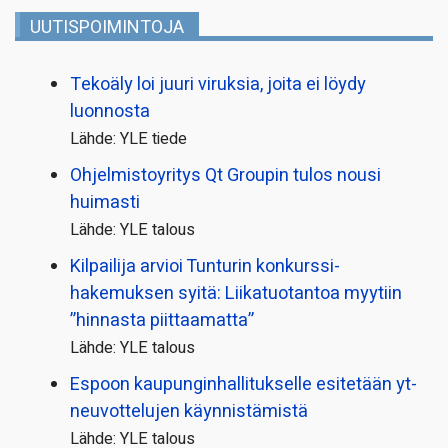
UUTISPOIMINTOJA
Tekoäly loi juuri viruksia, joita ei löydy
luonnosta
Lähde: YLE tiede
Ohjelmistoyritys Qt Groupin tulos nousi
huimasti
Lähde: YLE talous
Kilpailija arvioi Tunturin konkurssi­
hakemuksen syitä: Liikatuotantoa myytiin
”hinnasta piittaamatta”
Lähde: YLE talous
Espoon kaupungin­hallitukselle esitetään yt-
neuvottelujen käynnistämistä
Lähde: YLE talous