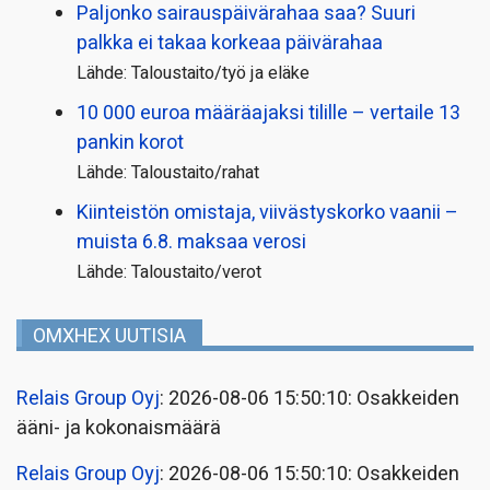
Paljonko sairauspäivä­rahaa saa? Suuri
palkka ei takaa korkeaa päivärahaa
Lähde: Taloustaito/työ ja eläke
10 000 euroa määräajaksi tilille – vertaile 13
pankin korot
Lähde: Taloustaito/rahat
Kiinteistön omistaja, viivästyskorko vaanii –
muista 6.8. maksaa verosi
Lähde: Taloustaito/verot
OMXHEX UUTISIA
Relais Group Oyj
: 2026-08-06 15:50:10: Osakkeiden
ääni- ja kokonaismäärä
Relais Group Oyj
: 2026-08-06 15:50:10: Osakkeiden