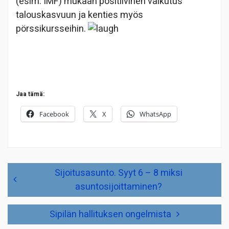
(esim. IMF) mukaan positiivinen vaikutus
talouskasvuun ja kenties myös
pörssikursseihin.
Jaa tämä:
Facebook
X
WhatsApp
Artikkelien
Sijoitusasunto. Syyt 6 – 8 miksi
selaus
asuntosijoittaminen?
Sipilän hallituksen ongelmista