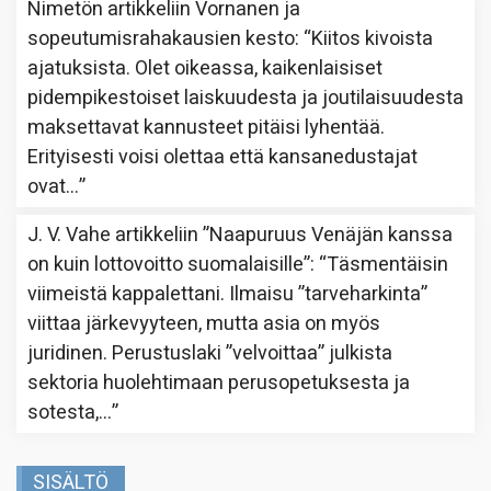
Nimetön
artikkeliin
Vornanen ja
sopeutumisrahakausien kesto
: “
Kiitos kivoista
ajatuksista. Olet oikeassa, kaikenlaisiset
pidempikestoiset laiskuudesta ja joutilaisuudesta
maksettavat kannusteet pitäisi lyhentää.
Erityisesti voisi olettaa että kansanedustajat
ovat…
”
J. V. Vahe
artikkeliin
”Naapuruus Venäjän kanssa
on kuin lottovoitto suomalaisille”
: “
Täsmentäisin
viimeistä kappalettani. Ilmaisu ”tarveharkinta”
viittaa järkevyyteen, mutta asia on myös
juridinen. Perustuslaki ”velvoittaa” julkista
sektoria huolehtimaan perusopetuksesta ja
sotesta,…
”
SISÄLTÖ