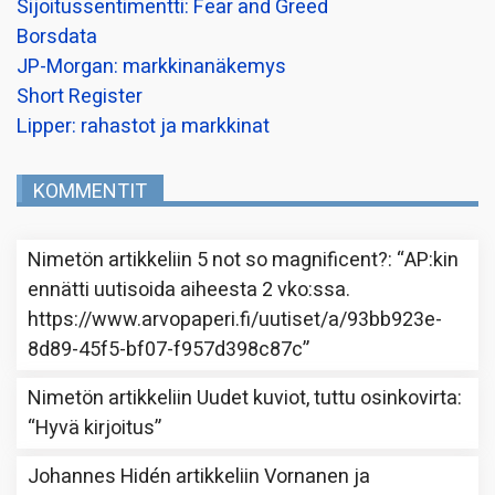
Sijoitussentimentti: Fear and Greed
Borsdata
JP-Morgan: markkinanäkemys
Short Register
Lipper: rahastot ja markkinat
KOMMENTIT
Nimetön
artikkeliin
5 not so magnificent?
: “
AP:kin
ennätti uutisoida aiheesta 2 vko:ssa.
https://www.arvopaperi.fi/uutiset/a/93bb923e-
8d89-45f5-bf07-f957d398c87c
”
Nimetön
artikkeliin
Uudet kuviot, tuttu osinkovirta
:
“
Hyvä kirjoitus
”
Johannes Hidén
artikkeliin
Vornanen ja