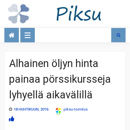
Talous
Alhainen öljyn hinta
painaa pörssikursseja
lyhyellä aikavälillä
18 HUHTIKUUN, 2016
piksu-toimitus