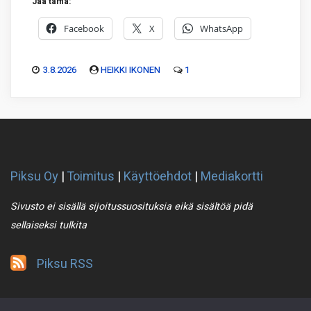
Jaa tämä:
Facebook
X
WhatsApp
3.8.2026
HEIKKI IKONEN
1
Piksu Oy
|
Toimitus
|
Käyttöehdot
|
Mediakortti
Sivusto ei sisällä sijoitussuosituksia eikä sisältöä pidä
sellaiseksi tulkita
Piksu RSS