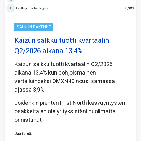
SALKUN RAKENNE
Kaizun salkku tuotti kvartaalin
Q2/2026 aikana 13,4%
Kaizun salkku tuotti kvartaalin Q2/2026
aikana 13,4% kun pohjoismainen
vertailuindeksi OMXN40 nousi samassa
ajassa 3,9%.
Joidenkin pienten First North kasvuyritysten
osakkeita en ole yrityksistäni huolimatta
onnistunut
Jaa tämä: