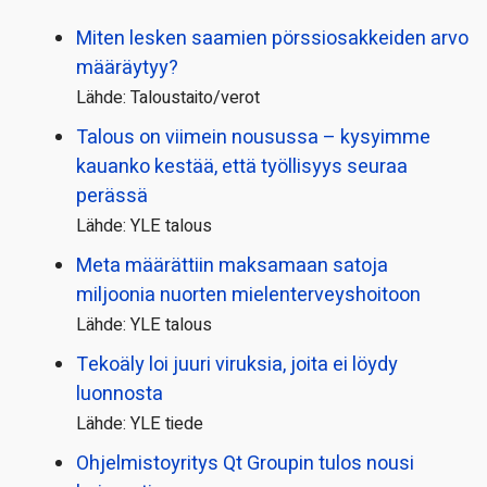
Miten lesken saamien pörssi­osakkeiden arvo
määräytyy?
Lähde: Taloustaito/verot
Talous on viimein nousussa – kysyimme
kauanko kestää, että työllisyys seuraa
perässä
Lähde: YLE talous
Meta määrättiin maksamaan satoja
miljoonia nuorten mielenterveyshoitoon
Lähde: YLE talous
Tekoäly loi juuri viruksia, joita ei löydy
luonnosta
Lähde: YLE tiede
Ohjelmistoyritys Qt Groupin tulos nousi