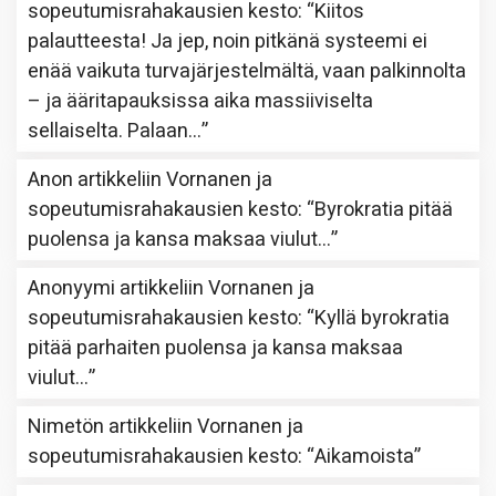
sopeutumisrahakausien kesto
: “
Kiitos
palautteesta! Ja jep, noin pitkänä systeemi ei
enää vaikuta turvajärjestelmältä, vaan palkinnolta
– ja ääritapauksissa aika massiiviselta
sellaiselta. Palaan…
”
Anon
artikkeliin
Vornanen ja
sopeutumisrahakausien kesto
: “
Byrokratia pitää
puolensa ja kansa maksaa viulut…
”
Anonyymi
artikkeliin
Vornanen ja
sopeutumisrahakausien kesto
: “
Kyllä byrokratia
pitää parhaiten puolensa ja kansa maksaa
viulut…
”
Nimetön
artikkeliin
Vornanen ja
sopeutumisrahakausien kesto
: “
Aikamoista
”