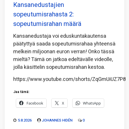
Kansanedustajien
sopeutumisrahasta 2:
sopeutumisrahan määrä
Kansanedustaja voi eduskuntakautensa
päätyttyä saada sopeutumisrahaa yhteensä
melkein miljoonan euron verran! Onko tässä
mieltä? Tämä on jatkoa edeltävälle videolle,
jolla käsittelin sopeutumisrahan kestoa.
https://www.youtube.com/shorts/ZqGmUiUZ7P8
Jaa tämä:
Facebook
X
WhatsApp
5.8.2026
JOHANNES HIDÉN
0