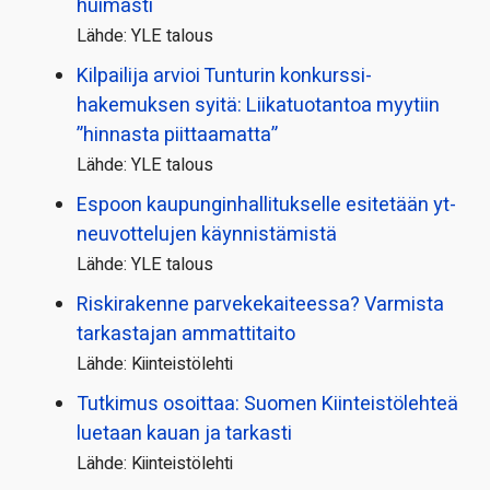
huimasti
Lähde: YLE talous
Kilpailija arvioi Tunturin konkurssi­
hakemuksen syitä: Liikatuotantoa myytiin
”hinnasta piittaamatta”
Lähde: YLE talous
Espoon kaupungin­hallitukselle esitetään yt-
neuvottelujen käynnistämistä
Lähde: YLE talous
Riskirakenne parvekekaiteessa? Varmista
tarkastajan ammattitaito
Lähde: Kiinteistölehti
Tutkimus osoittaa: Suomen Kiinteistölehteä
luetaan kauan ja tarkasti
Lähde: Kiinteistölehti