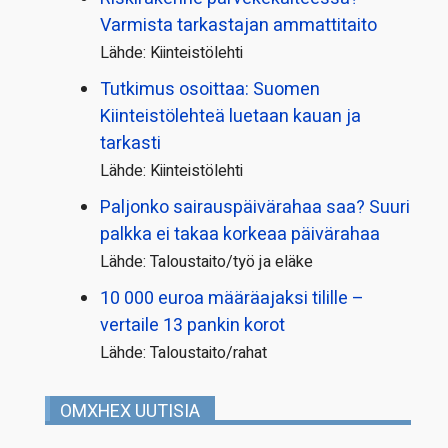
Varmista tarkastajan ammattitaito
Lähde: Kiinteistölehti
Tutkimus osoittaa: Suomen
Kiinteistölehteä luetaan kauan ja
tarkasti
Lähde: Kiinteistölehti
Paljonko sairauspäivä­rahaa saa? Suuri
palkka ei takaa korkeaa päivärahaa
Lähde: Taloustaito/työ ja eläke
10 000 euroa määräajaksi tilille –
vertaile 13 pankin korot
Lähde: Taloustaito/rahat
OMXHEX UUTISIA