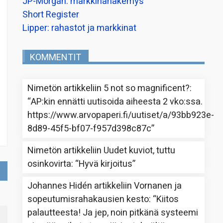
JP-Morgan: markkinanäkemys
Short Register
Lipper: rahastot ja markkinat
KOMMENTIT
Nimetön
artikkeliin
5 not so magnificent?
:
“
AP:kin ennätti uutisoida aiheesta 2 vko:ssa.
https://www.arvopaperi.fi/uutiset/a/93bb923e-
8d89-45f5-bf07-f957d398c87c
”
Nimetön
artikkeliin
Uudet kuviot, tuttu
osinkovirta
: “
Hyvä kirjoitus
”
Johannes Hidén
artikkeliin
Vornanen ja
sopeutumisrahakausien kesto
: “
Kiitos
palautteesta! Ja jep, noin pitkänä systeemi