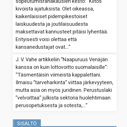
sopeutumisrahakausien kesto
: “
Kiitos
kivoista ajatuksista. Olet oikeassa,
kaikenlaisiset pidempikestoiset
laiskuudesta ja joutilaisuudesta
maksettavat kannusteet pitäisi lyhentää.
Erityisesti voisi olettaa että
kansanedustajat ovat…
”
J. V. Vahe
artikkeliin
”Naapuruus Venäjän
kanssa on kuin lottovoitto suomalaisille”
:
“
Täsmentäisin viimeistä kappalettani.
Ilmaisu ”tarveharkinta” viittaa järkevyyteen,
mutta asia on myös juridinen. Perustuslaki
”velvoittaa” julkista sektoria huolehtimaan
perusopetuksesta ja sotesta,…
”
SISÄLTÖ