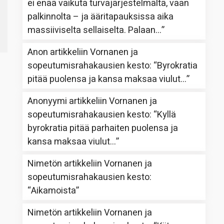
ei enää vaikuta turvajärjestelmältä, vaan
palkinnolta – ja ääritapauksissa aika
massiiviselta sellaiselta. Palaan…
”
Anon
artikkeliin
Vornanen ja
sopeutumisrahakausien kesto
: “
Byrokratia
pitää puolensa ja kansa maksaa viulut…
”
Anonyymi
artikkeliin
Vornanen ja
sopeutumisrahakausien kesto
: “
Kyllä
byrokratia pitää parhaiten puolensa ja
kansa maksaa viulut…
”
Nimetön
artikkeliin
Vornanen ja
sopeutumisrahakausien kesto
:
“
Aikamoista
”
Nimetön
artikkeliin
Vornanen ja