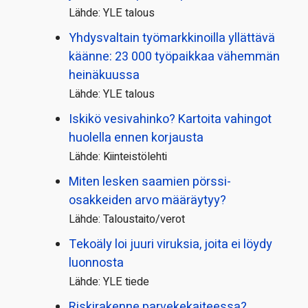
Lähde: YLE talous
Yhdysvaltain työmarkkinoilla yllättävä
käänne: 23 000 työpaikkaa vähemmän
heinäkuussa
Lähde: YLE talous
Iskikö vesivahinko? Kartoita vahingot
huolella ennen korjausta
Lähde: Kiinteistölehti
Miten lesken saamien pörssi­
osakkeiden arvo määräytyy?
Lähde: Taloustaito/verot
Tekoäly loi juuri viruksia, joita ei löydy
luonnosta
Lähde: YLE tiede
Riskirakenne parvekekaiteessa?