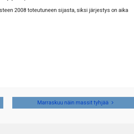
een 2008 toteutuneen sijasta, siksi järjestys on aika
Marraskuu näin massit tyhjää