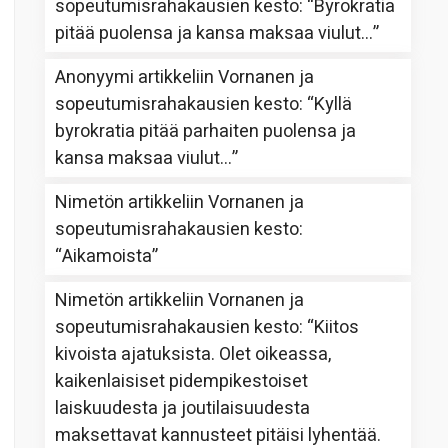
sopeutumisrahakausien kesto
: “
Byrokratia
pitää puolensa ja kansa maksaa viulut…
”
Anonyymi
artikkeliin
Vornanen ja
sopeutumisrahakausien kesto
: “
Kyllä
byrokratia pitää parhaiten puolensa ja
kansa maksaa viulut…
”
Nimetön
artikkeliin
Vornanen ja
sopeutumisrahakausien kesto
:
“
Aikamoista
”
Nimetön
artikkeliin
Vornanen ja
sopeutumisrahakausien kesto
: “
Kiitos
kivoista ajatuksista. Olet oikeassa,
kaikenlaisiset pidempikestoiset
laiskuudesta ja joutilaisuudesta
maksettavat kannusteet pitäisi lyhentää.