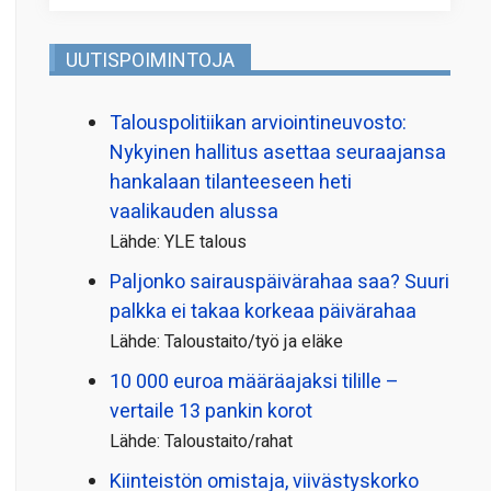
UUTISPOIMINTOJA
Talous­politiikan arviointi­neuvosto:
Nykyinen hallitus asettaa seuraajansa
hankalaan tilanteeseen heti
vaalikauden alussa
Lähde: YLE talous
Paljonko sairauspäivä­rahaa saa? Suuri
palkka ei takaa korkeaa päivärahaa
Lähde: Taloustaito/työ ja eläke
10 000 euroa määräajaksi tilille –
vertaile 13 pankin korot
Lähde: Taloustaito/rahat
Kiinteistön omistaja, viivästyskorko