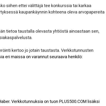
 siihen ettei välittäjä tee konkurssia tai karkaa
ilytyksessä kaupankäynnin kohteena oleva arvopapereita
ään tietoa taustalla olevasta yhtiöstä ainoastaan sen,
asiakaspalvelusta.
öinti kertoo jo jotain taustasta. Verkkotunnusten
ia eri maissa on varannut seuraava henkilö:
 Haber. Verkkotunnuksia on tuon PLUS500.COM lisäksi