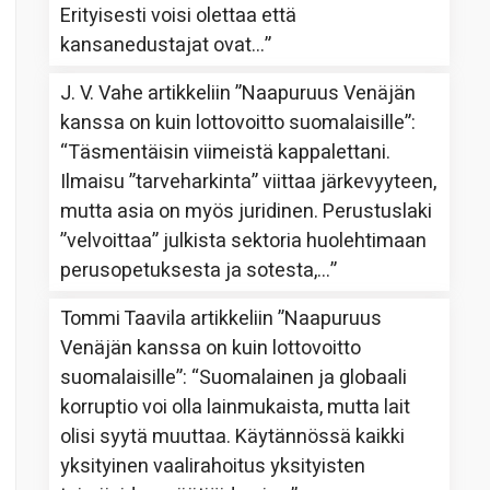
Erityisesti voisi olettaa että
kansanedustajat ovat…
”
J. V. Vahe
artikkeliin
”Naapuruus Venäjän
kanssa on kuin lottovoitto suomalaisille”
:
“
Täsmentäisin viimeistä kappalettani.
Ilmaisu ”tarveharkinta” viittaa järkevyyteen,
mutta asia on myös juridinen. Perustuslaki
”velvoittaa” julkista sektoria huolehtimaan
perusopetuksesta ja sotesta,…
”
Tommi Taavila
artikkeliin
”Naapuruus
Venäjän kanssa on kuin lottovoitto
suomalaisille”
: “
Suomalainen ja globaali
korruptio voi olla lainmukaista, mutta lait
olisi syytä muuttaa. Käytännössä kaikki
yksityinen vaalirahoitus yksityisten