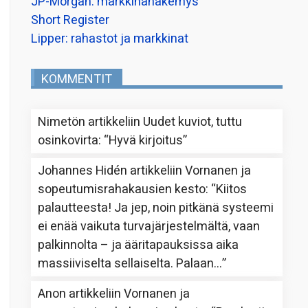
JP-Morgan: markkinanäkemys
Short Register
Lipper: rahastot ja markkinat
KOMMENTIT
Nimetön
artikkeliin
Uudet kuviot, tuttu
osinkovirta
: “
Hyvä kirjoitus
”
Johannes Hidén
artikkeliin
Vornanen ja
sopeutumisrahakausien kesto
: “
Kiitos
palautteesta! Ja jep, noin pitkänä systeemi
ei enää vaikuta turvajärjestelmältä, vaan
palkinnolta – ja ääritapauksissa aika
massiiviselta sellaiselta. Palaan…
”
Anon
artikkeliin
Vornanen ja