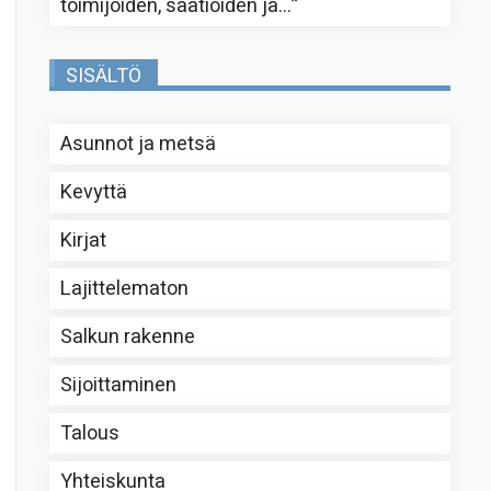
toimijoiden, säätiöiden ja…
”
SISÄLTÖ
Asunnot ja metsä
Kevyttä
Kirjat
Lajittelematon
Salkun rakenne
Sijoittaminen
Talous
Yhteiskunta