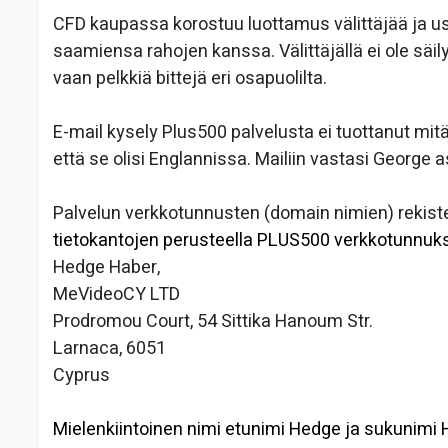
CFD kaupassa korostuu luottamus välittäjää ja usko
saamiensa rahojen kanssa. Välittäjällä ei ole sä
vaan pelkkiä bittejä eri osapuolilta.
E-mail kysely Plus500 palvelusta ei tuottanut mit
että se olisi Englannissa. Mailiin vastasi George 
Palvelun verkkotunnusten (domain nimien) rekister
tietokantojen perusteella PLUS500 verkkotunnuks
Hedge Haber,
MeVideoCY LTD
Prodromou Court, 54 Sittika Hanoum Str.
Larnaca, 6051
Cyprus
Mielenkiintoinen nimi etunimi Hedge ja sukunimi