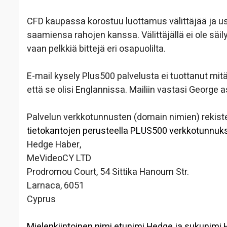
CFD kaupassa korostuu luottamus välittäjää ja usko
saamiensa rahojen kanssa. Välittäjällä ei ole sä
vaan pelkkiä bittejä eri osapuolilta.
E-mail kysely Plus500 palvelusta ei tuottanut mit
että se olisi Englannissa. Mailiin vastasi George 
Palvelun verkkotunnusten (domain nimien) rekister
tietokantojen perusteella PLUS500 verkkotunnuks
Hedge Haber,
MeVideoCY LTD
Prodromou Court, 54 Sittika Hanoum Str.
Larnaca, 6051
Cyprus
Mielenkiintoinen nimi etunimi Hedge ja sukunimi