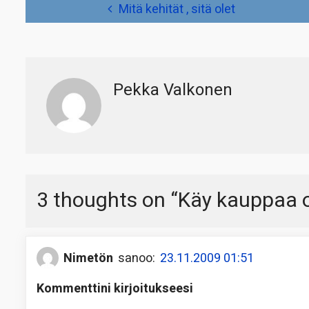
Artikkelien
Mitä kehität , sitä olet
selaus
Pekka Valkonen
3 thoughts on “
Käy kauppaa os
Nimetön
sanoo:
23.11.2009 01:51
Kommenttini kirjoitukseesi