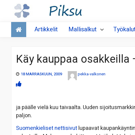
Talous
Artikkelit
Mallisalkut
Työkalu
Käy kauppaa osakkeilla –
18 MARRASKUUN, 2009
pekka-valkonen
ja päälle vielä kuu taivaalta. Uuden sijoitusmarkk
paljon.
Suomenkieliset nettisivut
lupaavat kaupankäyntima