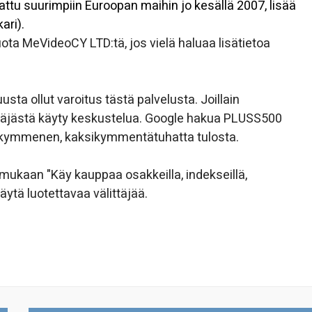
ttu suurimpiin Euroopan maihin jo kesällä 2007, lisää
ari).
uota MeVideoCY LTD:tä, jos vielä haluaa lisätietoa
sta ollut varoitus tästä palvelusta. Joillain
littäjästä käyty keskustelua. Google hakua PLUSS500
 kymmenen, kaksikymmentätuhatta tulosta.
mukaan "Käy kauppaa osakkeilla, indekseillä,
käytä luotettavaa välittäjää.