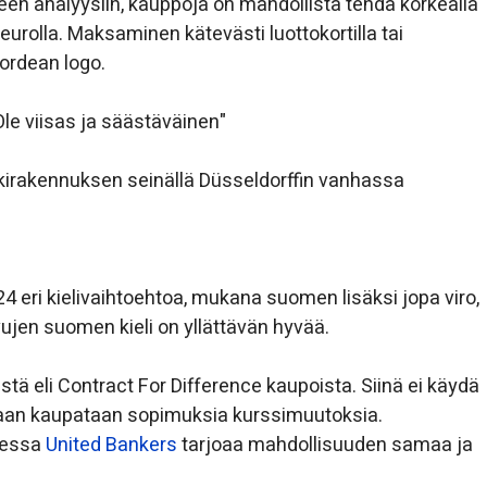
seen analyysiin, kauppoja on mahdollista tehdä korkealla
 eurolla. Maksaminen kätevästi luottokortilla tai
Nordean logo.
Ole viisas ja säästäväinen"
kkirakennuksen seinällä Düsseldorffin vanhassa
24 eri kielivaihtoehtoa, mukana suomen lisäksi jopa viro,
ivujen suomen kieli on yllättävän hyvää.
ä eli Contract For Difference kaupoista. Siinä ei käydä
aan kaupataan sopimuksia kurssimuutoksia.
messa
United Bankers
tarjoaa mahdollisuuden samaa ja