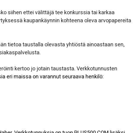
 siihen ettei välittäjä tee konkurssia tai karkaa
ilytyksessä kaupankäynnin kohteena oleva arvopapereita
ään tietoa taustalla olevasta yhtiöstä ainoastaan sen,
asiakaspalvelusta.
öinti kertoo jo jotain taustasta. Verkkotunnusten
ia eri maissa on varannut seuraava henkilö:
 Haber. Verkkotunnuksia on tuon PLUS500.COM lisäksi