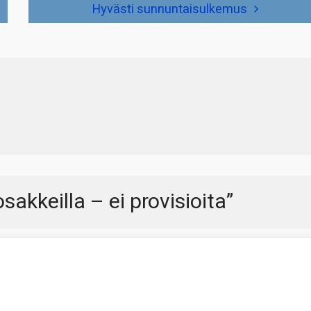
Hyvästi sunnuntaisulkemus
akkeilla – ei provisioita
”