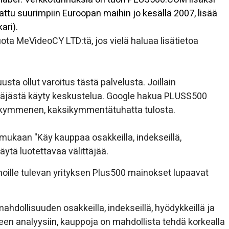
ttu suurimpiin Euroopan maihin jo kesällä 2007, lisää
ari).
uota MeVideoCY LTD:tä, jos vielä haluaa lisätietoa
sta ollut varoitus tästä palvelusta. Joillain
littäjästä käyty keskustelua. Google hakua PLUSS500
 kymmenen, kaksikymmentätuhatta tulosta.
mukaan "Käy kauppaa osakkeilla, indekseillä,
käytä luotettavaa välittäjää.
inoille tulevan yrityksen Plus500 mainokset lupaavat
hdollisuuden osakkeilla, indekseillä, hyödykkeillä ja
seen analyysiin, kauppoja on mahdollista tehdä korkealla