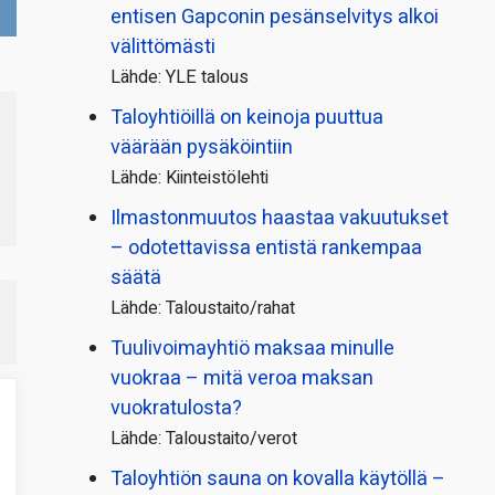
entisen Gapconin pesänselvitys alkoi
välittömästi
Lähde: YLE talous
Taloyhtiöillä on keinoja puuttua
väärään pysäköintiin
Lähde: Kiinteistölehti
Ilmastonmuutos haastaa vakuutukset
– odotettavissa entistä rankempaa
säätä
Lähde: Taloustaito/rahat
Tuulivoimayhtiö maksaa minulle
vuokraa – mitä veroa maksan
vuokratulosta?
Lähde: Taloustaito/verot
Taloyhtiön sauna on kovalla käytöllä –