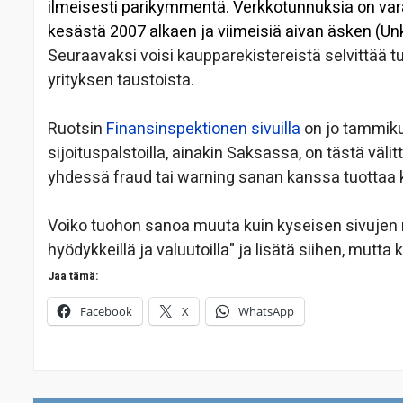
ilmeisesti parikymmentä. Verkkotunnuksia on vara
kesästä 2007 alkaen ja viimeisiä aivan äsken (Unk
Seuraavaksi voisi kaupparekistereistä selvittää t
yrityksen taustoista.
Ruotsin
Finansinspektionen sivuilla
on jo tammikuu
sijoituspalstoilla, ainakin Saksassa, on tästä vä
yhdessä fraud tai warning sanan kanssa tuottaa
Voiko tuohon sanoa muuta kuin kyseisen sivujen 
hyödykkeillä ja valuutoilla" ja lisätä siihen, mutta 
Jaa tämä:
Facebook
X
WhatsApp