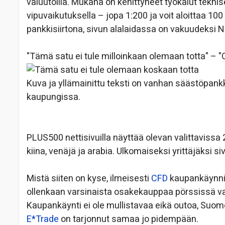
valuutoilla. Mukana on kehittyneet työkalut tekni
vipuvaikutuksella – jopa 1:200 ja voit aloittaa 100
pankkisiirtona, sivun alalaidassa on vakuudeksi 
"Tämä satu ei tule milloinkaan olemaan totta" – "
Kuva ja yllämainittu teksti on vanhan säästöpan
kaupungissa.
PLUS500 nettisivuilla näyttää olevan valittavissa 
kiina, venäjä ja arabia. Ulkomaiseksi yrittäjäksi s
Mistä siiten on kyse, ilmeisesti
CFD
kaupankäynnist
ollenkaan varsinaista osakekauppaa pörssissä v
Kaupankäynti ei ole mullistavaa eikä outoa, Suo
E*Trade
on tarjonnut samaa jo pidempään.