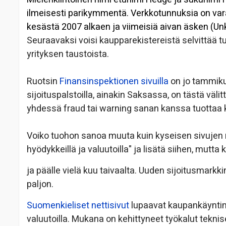
ilmeisesti parikymmentä. Verkkotunnuksia on vara
kesästä 2007 alkaen ja viimeisiä aivan äsken (Unk
Seuraavaksi voisi kaupparekistereistä selvittää t
yrityksen taustoista.
Ruotsin
Finansinspektionen sivuilla
on jo tammikuu
sijoituspalstoilla, ainakin Saksassa, on tästä vä
yhdessä fraud tai warning sanan kanssa tuottaa
Voiko tuohon sanoa muuta kuin kyseisen sivujen 
hyödykkeillä ja valuutoilla" ja lisätä siihen, mutta 
ja päälle vielä kuu taivaalta. Uuden sijoitusmarkk
paljon.
Suomenkieliset nettisivut
lupaavat kaupankäyntima
valuutoilla. Mukana on kehittyneet työkalut tekni