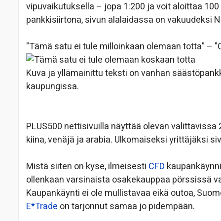
vipuvaikutuksella – jopa 1:200 ja voit aloittaa 100
pankkisiirtona, sivun alalaidassa on vakuudeksi 
"Tämä satu ei tule milloinkaan olemaan totta" – "
Kuva ja yllämainittu teksti on vanhan säästöpan
kaupungissa.
PLUS500 nettisivuilla näyttää olevan valittavissa 
kiina, venäjä ja arabia. Ulkomaiseksi yrittäjäksi s
Mistä siiten on kyse, ilmeisesti
CFD
kaupankäynnist
ollenkaan varsinaista osakekauppaa pörssissä v
Kaupankäynti ei ole mullistavaa eikä outoa, Suo
E*Trade
on tarjonnut samaa jo pidempään.