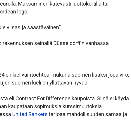
 eurolla. Maksaminen kätevästi luottokortilla tai
Nordean logo.
Ole viisas ja säästäväinen"
kkirakennuksen seinällä Düsseldorffin vanhassa
24 eri kielivaihtoehtoa, mukana suomen lisäksi jopa viro,
ivujen suomen kieli on yllättävän hyvää.
ä eli Contract For Difference kaupoista. Siinä ei käydä
aan kaupataan sopimuksia kurssimuutoksia.
messa
United Bankers
tarjoaa mahdollisuuden samaa ja