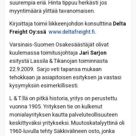
suurempia eriä. Hinta tippuu herkästi jos
myyntimäärä ylittää tavanomaisen.
Kirjoittaja toimii liikkeenjohdon konsulttina
Delta
Freight Oy:ssä
www.deltafreight.fi.
Varsinais-Suomen Osakesäästäjät olivat
kuulemassa toimitusjohtaja
Jari Sarjon
esitystä Lassila & Tikanojan toiminnasta
22.9.2009. Sarjo veti tapansa mukaan
tehokkaan ja asiapitoisen esityksen ja vastasi
kysymyksiin esimerkillisesti.
L & T:llä on pitkä historia, yritys on perustettu
vuonna 1905. Yrityksen tie on kulkenut
monialayrityksen kautta palveluteollisuuteen
keskittyväksi yritykseksi. Muutoskatalyyttinä oli
1960-luvulla tehty Säkkivälineen osto, jonka