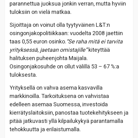
parannettua juoksua jonkin verran, mutta hyviin
tuloksiin on vielä matkaa.
Sijoittaja on voinut olla tyytyväinen L&T:n
osingonjakopolitiikkaan: vuodelta 2008 jaettiin
taas 0,55 euron osinko.
“Se raha mitä ei tarvita
yrityksessä, jaetaan omistajille”
kiteyttää
halituksen puheenjohta Maijala.
Osingonjakosuhde on ollut välillä 53 – 67 %:a
tuloksesta.
Yrityksellä on vahva asema kasvavilla
markkinoilla. Tarkoituksena on vahvistaa
edelleen asemaa Suomessa, investoida
kierrätyslaitoksiin, panostaa tuotekehitykseen ja
pitää jatkuvasti yllä kilpailukykyä parantamalla
tehokkuutta ja erilaistumalla.