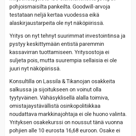
pohjoismaisilta pankeilta. Goodwill-arvoja
testataan neljä kertaa vuodessa eikä
alaskirjaustarpeita ole nyt näköpiirissä.
Yritys on nyt tehnyt suurimmat investointinsa ja
pystyy keskittymään entistä paremmin
kassavirran tuottamiseen. Yritysostoja ei
suljeta pois, mutta suurempia sellaisia ei ole
juuri nyt näköpiirissä.
Konsultilla on Lassila & Tikanojan osakkeita
salkussa ja sijoitukseen on voinut olla
tyytyväinen. Vähäsyklisellä alalla toimiva,
omistajaystävällistä osinkopolitiikkaa
noudattava markkinajohtaja ei ole huono valinta.
Yrityksen osakekurssi on noussut tänä vuonna
pohjien alle 10 eurosta 16,68 euroon. Osake ei