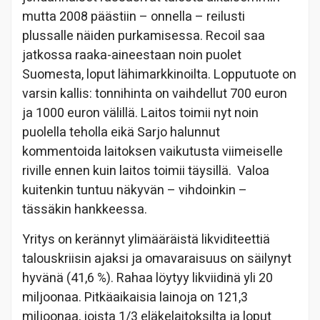
mutta 2008 päästiin – onnella – reilusti
plussalle näiden purkamisessa. Recoil saa
jatkossa raaka-aineestaan noin puolet
Suomesta, loput lähimarkkinoilta. Lopputuote on
varsin kallis: tonnihinta on vaihdellut 700 euron
ja 1000 euron välillä. Laitos toimii nyt noin
puolella teholla eikä Sarjo halunnut
kommentoida laitoksen vaikutusta viimeiselle
riville ennen kuin laitos toimii täysillä. Valoa
kuitenkin tuntuu näkyvän – vihdoinkin –
tässäkin hankkeessa.
Yritys on kerännyt ylimääräistä likviditeettiä
talouskriisin ajaksi ja omavaraisuus on säilynyt
hyvänä (41,6 %). Rahaa löytyy likviidinä yli 20
miljoonaa. Pitkäaikaisia lainoja on 121,3
miljoonaa, joista 1/3 eläkelaitoksilta ja loput