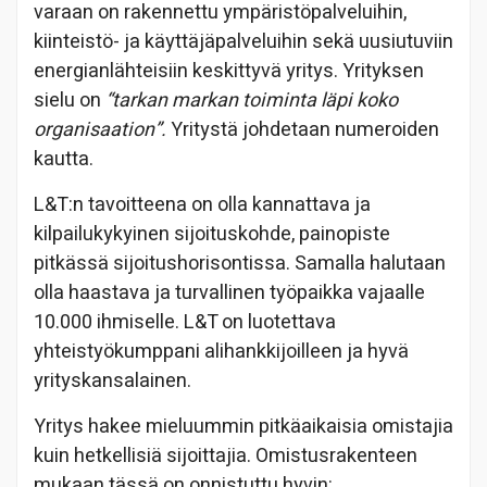
varaan on rakennettu ympäristöpalveluihin,
kiinteistö- ja käyttäjäpalveluihin sekä uusiutuviin
energianlähteisiin keskittyvä yritys. Yrityksen
sielu on
“tarkan markan toiminta läpi koko
organisaation”.
Yritystä johdetaan numeroiden
kautta.
L&T:n tavoitteena on olla kannattava ja
kilpailukykyinen sijoituskohde, painopiste
pitkässä sijoitushorisontissa. Samalla halutaan
olla haastava ja turvallinen työpaikka vajaalle
10.000 ihmiselle. L&T on luotettava
yhteistyökumppani alihankkijoilleen ja hyvä
yrityskansalainen.
Yritys hakee mieluummin pitkäaikaisia omistajia
kuin hetkellisiä sijoittajia. Omistusrakenteen
mukaan tässä on onnistuttu hyvin: