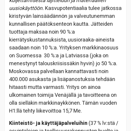
kuljettamisesta lajitteluun ja materiaalien
uusiokäyttöön.
Kasvupotentiaalia tulee jatkossa
kiristyvän lainsäädännön ja valveutunemman
kunnallisen päätöksenteon kautta. Jätteiden
tuottaja maksaa noin 90 %:a
kierrätyskustannuksista, uusioraaka-aineista
saadaan noin 10 %:a. Yrityksen markkinaosuus
on Suomessa 30 %:a ja Latviassa (joka on
menestynyt talouskriisissäkin hyvin) jo 50 %:a.
Moskovassa palvellaan kannattavasti noin
400.000 asukasta ja lisäpanostuksia tehdään
hitaasti mutta varmasti. Yritys on ainoa
ulkomainen toimija Venäjällä ja tavoitteena on
olla sielläkin markkinaykkönen. Tämän vuoden
H1:llä tehty liikevoittoa 15,7 Me.
Kiinteistö- ja käyttäjäpalveluihin
(37 % lv:stä /