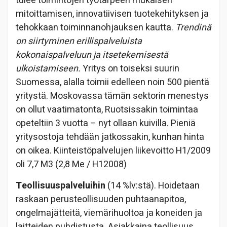
tulee toimintojen työtarpeen mukaisen
mitoittamisen, innovatiivisen tuotekehityksen ja
tehokkaan toiminnanohjauksen kautta.
Trendinä
on siirtyminen erillispalveluista
kokonaispalveluun ja itsetekemisestä
ulkoistamiseen.
Yritys on toiseksi suurin
Suomessa, alalla toimii edelleen noin 500 pientä
yritystä. Moskovassa tämän sektorin menestys
on ollut vaatimatonta, Ruotsissakin toimintaa
opeteltiin 3 vuotta – nyt ollaan kuivilla. Pieniä
yritysostoja tehdään jatkossakin, kunhan hinta
on oikea. Kiinteistöpalvelujen liikevoitto H1/2009
oli 7,7 M3 (2,8 Me / H12008)
Teollisuuspalveluihin
(14 %lv:stä). Hoidetaan
raskaan perusteollisuuden puhtaanapitoa,
ongelmajätteitä, viemärihuoltoa ja koneiden ja
laitteiden puhdistusta. Asiakkaina teollisuus,