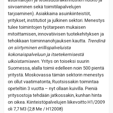
asuintalojen ja teollisuusrakennusten huolto ja
siivoaminen sekä toimitilapalvelujen
tarjoaminen). Asiakkaina asuinkiinteistöt,
yritykset, institutiot ja julkinen sektori. Menestys
tulee toimintojen työtarpeen mukaisen
mitoittamisen, innovatiivisen tuotekehityksen ja
tehokkaan toiminnanohjauksen kautta.
Trendinä
on siirtyminen erillispalveluista
kokonaispalveluun ja itsetekemisestä
ulkoistamiseen.
Yritys on toiseksi suurin
Suomessa, alalla toimii edelleen noin 500 pientä
yritystä. Moskovassa tämän sektorin menestys
on ollut vaatimatonta, Ruotsissakin toimintaa
opeteltiin 3 vuotta – nyt ollaan kuivilla. Pieniä
yritysostoja tehdään jatkossakin, kunhan hinta
on oikea. Kiinteistöpalvelujen liikevoitto H1/2009
oli 7,7 M3 (2,8 Me / H12008)