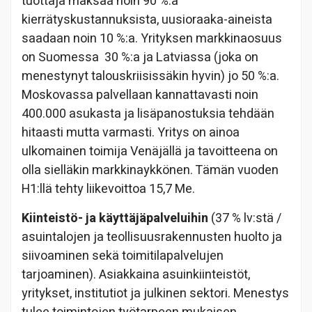
tuottaja maksaa noin 90 %:a
kierrätyskustannuksista, uusioraaka-aineista
saadaan noin 10 %:a. Yrityksen markkinaosuus
on Suomessa 30 %:a ja Latviassa (joka on
menestynyt talouskriisissäkin hyvin) jo 50 %:a.
Moskovassa palvellaan kannattavasti noin
400.000 asukasta ja lisäpanostuksia tehdään
hitaasti mutta varmasti. Yritys on ainoa
ulkomainen toimija Venäjällä ja tavoitteena on
olla sielläkin markkinaykkönen. Tämän vuoden
H1:llä tehty liikevoittoa 15,7 Me.
Kiinteistö- ja käyttäjäpalveluihin
(37 % lv:stä /
asuintalojen ja teollisuusrakennusten huolto ja
siivoaminen sekä toimitilapalvelujen
tarjoaminen). Asiakkaina asuinkiinteistöt,
yritykset, institutiot ja julkinen sektori. Menestys