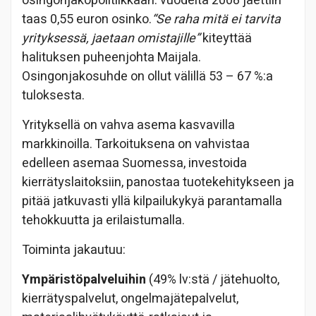
osingonjakopolitiikkaan: vuodelta 2008 jaettiin
taas 0,55 euron osinko.
“Se raha mitä ei tarvita
yrityksessä, jaetaan omistajille”
kiteyttää
halituksen puheenjohta Maijala.
Osingonjakosuhde on ollut välillä 53 – 67 %:a
tuloksesta.
Yrityksellä on vahva asema kasvavilla
markkinoilla. Tarkoituksena on vahvistaa
edelleen asemaa Suomessa, investoida
kierrätyslaitoksiin, panostaa tuotekehitykseen ja
pitää jatkuvasti yllä kilpailukykyä parantamalla
tehokkuutta ja erilaistumalla.
Toiminta jakautuu:
Ympäristöpalveluihin
(49% lv:stä / jätehuolto,
kierrätyspalvelut, ongelmajätepalvelut,