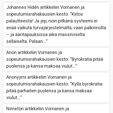
Johannes Hidén
artikkeliin
Vornanen ja
sopeutumisrahakausien kesto
: “
Kiitos
palautteesta! Ja jep, noin pitkänä systeemi ei
enää vaikuta turvajärjestelmältä, vaan palkinnolta
– ja ääritapauksissa aika massiiviselta
sellaiselta. Palaan…
”
Anon
artikkeliin
Vornanen ja
sopeutumisrahakausien kesto
: “
Byrokratia pitää
puolensa ja kansa maksaa viulut…
”
Anonyymi
artikkeliin
Vornanen ja
sopeutumisrahakausien kesto
: “
Kyllä byrokratia
pitää parhaiten puolensa ja kansa maksaa
viulut…
”
Nimetön
artikkeliin
Vornanen ja