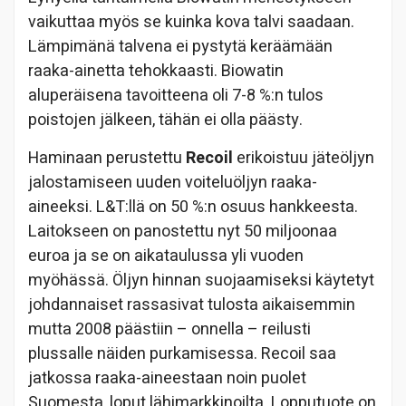
vaikuttaa myös se kuinka kova talvi saadaan.
Lämpimänä talvena ei pystytä keräämään
raaka-ainetta tehokkaasti. Biowatin
aluperäisena tavoitteena oli 7-8 %:n tulos
poistojen jälkeen, tähän ei olla päästy.
Haminaan perustettu
Recoil
erikoistuu jäteöljyn
jalostamiseen uuden voiteluöljyn raaka-
aineeksi. L&T:llä on 50 %:n osuus hankkeesta.
Laitokseen on panostettu nyt 50 miljoonaa
euroa ja se on aikataulussa yli vuoden
myöhässä. Öljyn hinnan suojaamiseksi käytetyt
johdannaiset rassasivat tulosta aikaisemmin
mutta 2008 päästiin – onnella – reilusti
plussalle näiden purkamisessa. Recoil saa
jatkossa raaka-aineestaan noin puolet
Suomesta, loput lähimarkkinoilta. Lopputuote on