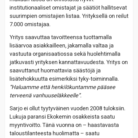
institutionaaliset omistajat ja säätiöt hallitsevat
suurimpien omistajien listaa. Yrityksellä on reilut
7.000 omistajaa.
Yritys saavuttaa tavoitteensa tuottamalla
lisäarvoa asiakkailleen, jakamalla valtaa ja
vastuuta organisaatiossa sekä huolehtimalla
jatkuvasti yrityksen kannattavuudesta. Yritys on
saavuttanut huomattavia säästöjä ja
lisätehokkuutta esimerkiksi tyky-toiminnalla.
“Haluamme että henkilökuntamme pääsee
terveenä vanhuuseläkkeelle”.
Sarjo ei ollut tyytyväinen vuoden 2008 tuloksiin.
Lukuja paransi Ekokemin osakkeista saatu
myyntivoitto. Tänä vuonna on – haastavasta
taloustilanteesta huolimatta – saatu