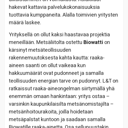
hakevat kattavia palvelukokonaisuuksia
tuottavia kumppaneita. Alalla toimivien yritysten
määrä laskee.
Yrityksellä on ollut kaksi haastavaa projektia
meneillään. Metsäliitolta ostettu
Biowatti
on
kärsinyt metsäteollisuuden
rakennemuutoksesta kahta kautta: raaka-
aineen saanti on ollut vaikeaa kun
hakkuumäärät ovat pudonneet ja samalla
teollisuuden energian tarve on pudonnyt. L&T on
ratkaissut raaka-aineongelman siirtymällä yhä
enemmän omaan hankintaan: yritys ostaa –
varsinkin kaupunkilaisilta metsänomistajilta –
metsänhoitourakoita, joilla hoidetaan
metsäpalstat kuntoon ja saadaan samalla
Biowatille raaka-ainetta. Osa sellupuustakin