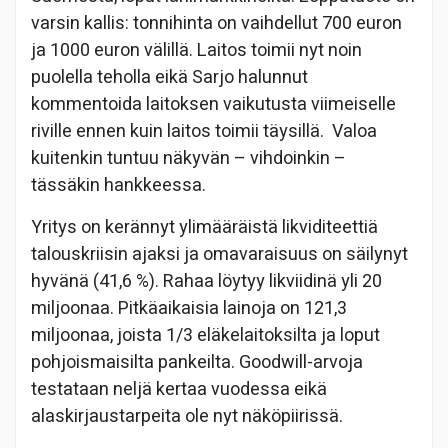
varsin kallis: tonnihinta on vaihdellut 700 euron
ja 1000 euron välillä. Laitos toimii nyt noin
puolella teholla eikä Sarjo halunnut
kommentoida laitoksen vaikutusta viimeiselle
riville ennen kuin laitos toimii täysillä. Valoa
kuitenkin tuntuu näkyvän – vihdoinkin –
tässäkin hankkeessa.
Yritys on kerännyt ylimääräistä likviditeettiä
talouskriisin ajaksi ja omavaraisuus on säilynyt
hyvänä (41,6 %). Rahaa löytyy likviidinä yli 20
miljoonaa. Pitkäaikaisia lainoja on 121,3
miljoonaa, joista 1/3 eläkelaitoksilta ja loput
pohjoismaisilta pankeilta. Goodwill-arvoja
testataan neljä kertaa vuodessa eikä
alaskirjaustarpeita ole nyt näköpiirissä.