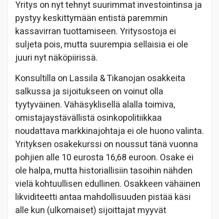
Yritys on nyt tehnyt suurimmat investointinsa ja
pystyy keskittymään entistä paremmin
kassavirran tuottamiseen. Yritysostoja ei
suljeta pois, mutta suurempia sellaisia ei ole
juuri nyt näköpiirissä.
Konsultilla on Lassila & Tikanojan osakkeita
salkussa ja sijoitukseen on voinut olla
tyytyväinen. Vähäsyklisellä alalla toimiva,
omistajaystävällistä osinkopolitiikkaa
noudattava markkinajohtaja ei ole huono valinta.
Yrityksen osakekurssi on noussut tänä vuonna
pohjien alle 10 eurosta 16,68 euroon. Osake ei
ole halpa, mutta historiallisiin tasoihin nähden
vielä kohtuullisen edullinen. Osakkeen vähäinen
likviditeetti antaa mahdollisuuden pistää käsi
alle kun (ulkomaiset) sijoittajat myyvät