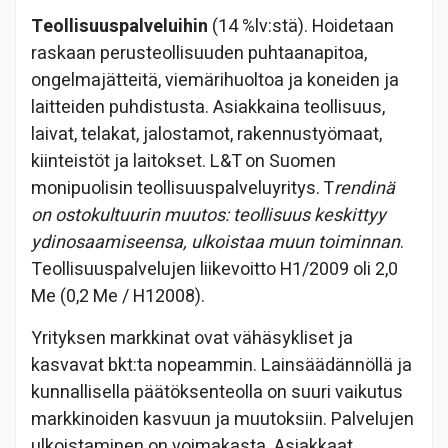
Teollisuuspalveluihin
(14 %lv:stä). Hoidetaan
raskaan perusteollisuuden puhtaanapitoa,
ongelmajätteitä, viemärihuoltoa ja koneiden ja
laitteiden puhdistusta. Asiakkaina teollisuus,
laivat, telakat, jalostamot, rakennustyömaat,
kiinteistöt ja laitokset. L&T on Suomen
monipuolisin teollisuuspalveluyritys. T
rendinä
on ostokultuurin muutos: teollisuus keskittyy
ydinosaamiseensa, ulkoistaa muun toiminnan
.
Teollisuuspalvelujen liikevoitto H1/2009 oli 2,0
Me (0,2 Me / H12008).
Yrityksen markkinat ovat vähäsykliset ja
kasvavat bkt:ta nopeammin. Lainsäädännöllä ja
kunnallisella päätöksenteolla on suuri vaikutus
markkinoiden kasvuun ja muutoksiin. Palvelujen
ulkoistaminen on voimakasta. Asiakkaat