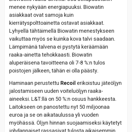
menee nykyään energiapuuksi. Biowatin
asiakkaat ovat samoja kuin
kierrätyspolttoainetta ostavat asiakkaat.
Lyhyellä tähtäimellä Biowatin menestykseen
vaikuttaa myös se kuinka kova talvi saadaan.
Lämpimänä talvena ei pystytä keräämään
raaka-ainetta tehokkaasti. Biowatin
aluperäisena tavoitteena oli 7-8 %:n tulos
poistojen jälkeen, tähän ei olla päästy.
Haminaan perustettu
Recoil
erikoistuu jäteöljyn
jalostamiseen uuden voiteluöljyn raaka-
aineeksi. L&T:llä on 50 %:n osuus hankkeesta.
Laitokseen on panostettu nyt 50 miljoonaa
euroa ja se on aikataulussa yli vuoden
myöhässä. Öljyn hinnan suojaamiseksi käytetyt
johdannaiset rassasivat tulosta aikaisemmin