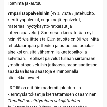
Toiminta jakautuu:
Ympäristöpalveluihin
(49% lv:stä / jätehuolto,
kierrätyspalvelut, ongelmajätepalvelut,
materiaalihyötykäyttö-ratkaisut ja
jätevesipalvelut). Suomessa kierrätetään nyt
noin 45 %:a jätteistä, EU:n tavoite on 80 %:a. Mitä
tehokkaampaa jätteiden jalostus uusioraaka-
aineiksi on, sitä vähemmillä kaatopaikoilla
selvitään. Teolliset palvelut tullaan siirtämään
ympäristöpalveluihin jatkossa, organisaatiossa
saadaan lisää säästöjä eliminoimalla
päällekkäisyydet.
L&T:llä on erittäin modernit jalostus- ja
kierrätyslaitokset ja kierrättämisen osaaminen.
Trendinä on siirtyminen sekajätteiden