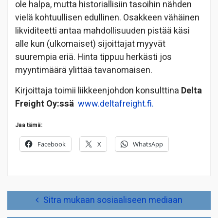
ole halpa, mutta historiallisiin tasoihin nähden
vielä kohtuullisen edullinen. Osakkeen vähäinen
likviditeetti antaa mahdollisuuden pistää käsi
alle kun (ulkomaiset) sijoittajat myyvät
suurempia eriä. Hinta tippuu herkästi jos
myyntimäärä ylittää tavanomaisen.
Kirjoittaja toimii liikkeenjohdon konsulttina
Delta
Freight Oy:ssä
www.deltafreight.fi.
Jaa tämä:
Facebook
X
WhatsApp
Artikkelien
Sitra mukaan sosiaaliseen mediaan
selaus