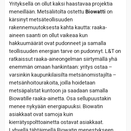
Yrityksellä on ollut kaksi haastavaa projektia
meneillään. Metsäliitolta ostettu
Biowatti
on
kärsinyt metsäteollisuuden
rakennemuutoksesta kahta kautta: raaka-
aineen saanti on ollut vaikeaa kun
hakkuumäärät ovat pudonneet ja samalla
teollisuuden energian tarve on pudonnyt. L&T on
ratkaissut raaka-aineongelman siirtymällä yhä
enemmän omaan hankintaan: yritys ostaa –
varsinkin kaupunkilaisilta metsänomistajilta –
metsänhoitourakoita, joilla hoidetaan
metsäpalstat kuntoon ja saadaan samalla
Biowatille raaka-ainetta. Osa sellupuustakin
menee nykyään energiapuuksi. Biowatin
asiakkaat ovat samoja kuin
kierrätyspolttoainetta ostavat asiakkaat.
Lyhyellä tähtäimellä Biowatin menestykseen