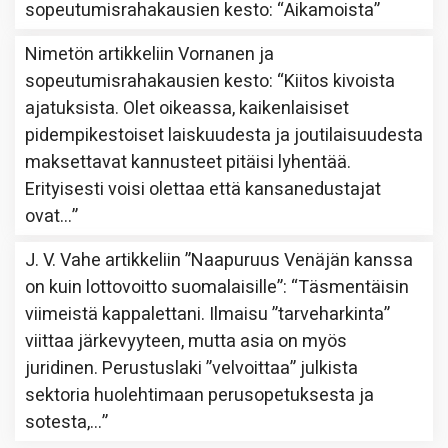
sopeutumisrahakausien kesto
: “
Aikamoista
”
Nimetön
artikkeliin
Vornanen ja
sopeutumisrahakausien kesto
: “
Kiitos kivoista
ajatuksista. Olet oikeassa, kaikenlaisiset
pidempikestoiset laiskuudesta ja joutilaisuudesta
maksettavat kannusteet pitäisi lyhentää.
Erityisesti voisi olettaa että kansanedustajat
ovat…
”
J. V. Vahe
artikkeliin
”Naapuruus Venäjän kanssa
on kuin lottovoitto suomalaisille”
: “
Täsmentäisin
viimeistä kappalettani. Ilmaisu ”tarveharkinta”
viittaa järkevyyteen, mutta asia on myös
juridinen. Perustuslaki ”velvoittaa” julkista
sektoria huolehtimaan perusopetuksesta ja
sotesta,…
”