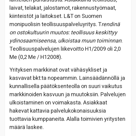
laivat, telakat, jalostamot, rakennustyömaat,
kiinteistöt ja laitokset. L&T on Suomen
monipuolisin teollisuuspalveluyritys. T
rendinä
on ostokultuurin muutos: teollisuus keskittyy
ydinosaamiseensa, ulkoistaa muun toiminnan
.
Teollisuuspalvelujen liikevoitto H1/2009 oli 2,0
Me (0,2 Me / H12008).
Yrityksen markkinat ovat vähäsykliset ja
kasvavat bkt:ta nopeammin. Lainsäädännöllä ja
kunnallisella päätöksenteolla on suuri vaikutus
markkinoiden kasvuun ja muutoksiin. Palvelujen
ulkoistaminen on voimakasta. Asiakkaat
hakevat kattavia palvelukokonaisuuksia
tuottavia kumppaneita. Alalla toimivien yritysten
määrä laskee.