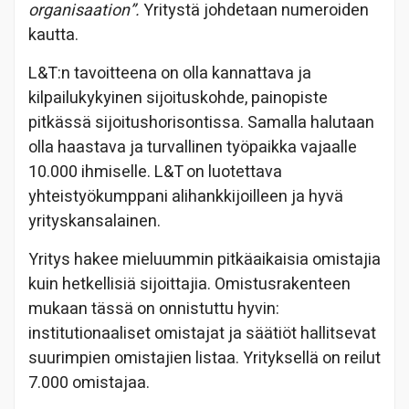
organisaation”.
Yritystä johdetaan numeroiden
kautta.
L&T:n tavoitteena on olla kannattava ja
kilpailukykyinen sijoituskohde, painopiste
pitkässä sijoitushorisontissa. Samalla halutaan
olla haastava ja turvallinen työpaikka vajaalle
10.000 ihmiselle. L&T on luotettava
yhteistyökumppani alihankkijoilleen ja hyvä
yrityskansalainen.
Yritys hakee mieluummin pitkäaikaisia omistajia
kuin hetkellisiä sijoittajia. Omistusrakenteen
mukaan tässä on onnistuttu hyvin:
institutionaaliset omistajat ja säätiöt hallitsevat
suurimpien omistajien listaa. Yrityksellä on reilut
7.000 omistajaa.