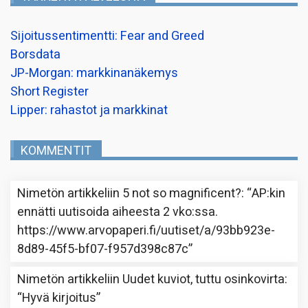
Sijoitussentimentti: Fear and Greed
Borsdata
JP-Morgan: markkinanäkemys
Short Register
Lipper: rahastot ja markkinat
KOMMENTIT
Nimetön
artikkeliin
5 not so magnificent?
: “
AP:kin
ennätti uutisoida aiheesta 2 vko:ssa.
https://www.arvopaperi.fi/uutiset/a/93bb923e-
8d89-45f5-bf07-f957d398c87c
”
Nimetön
artikkeliin
Uudet kuviot, tuttu osinkovirta
:
“
Hyvä kirjoitus
”