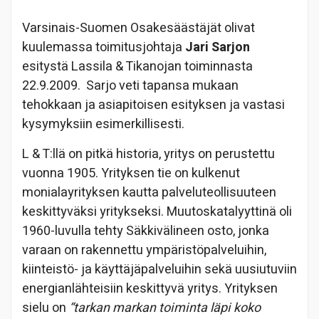
Varsinais-Suomen Osakesäästäjät olivat
kuulemassa toimitusjohtaja
Jari Sarjon
esitystä Lassila & Tikanojan toiminnasta
22.9.2009. Sarjo veti tapansa mukaan
tehokkaan ja asiapitoisen esityksen ja vastasi
kysymyksiin esimerkillisesti.
L & T:llä on pitkä historia, yritys on perustettu
vuonna 1905. Yrityksen tie on kulkenut
monialayrityksen kautta palveluteollisuuteen
keskittyväksi yritykseksi. Muutoskatalyyttinä oli
1960-luvulla tehty Säkkivälineen osto, jonka
varaan on rakennettu ympäristöpalveluihin,
kiinteistö- ja käyttäjäpalveluihin sekä uusiutuviin
energianlähteisiin keskittyvä yritys. Yrityksen
sielu on
“tarkan markan toiminta läpi koko