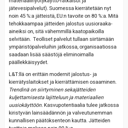
materiaalihyötykäyttö-ratkaisut ja
jätevesipalvelut). Suomessa kierrätetään nyt
noin 45 %:a jätteistä, EU:n tavoite on 80 %:a. Mitä
tehokkaampaa jätteiden jalostus uusioraaka-
aineiksi on, sitä vähemmillä kaatopaikoilla
selvitään. Teolliset palvelut tullaan siirtämään
ympäristöpalveluihin jatkossa, organisaatiossa
saadaan lisää säästöjä eliminoimalla
päällekkäisyydet.
L&T:llä on erittäin modernit jalostus- ja
kierrätyslaitokset ja kierrättämisen osaaminen.
Trendinä on siirtyminen sekajätteiden
kuljettamisesta lajitteluun ja materiaalien
uusiokäyttöön.
Kasvupotentiaalia tulee jatkossa
kiristyvän lainsäädännön ja valveutunemman
kunnallisen päätöksenteon kautta. Jätteiden