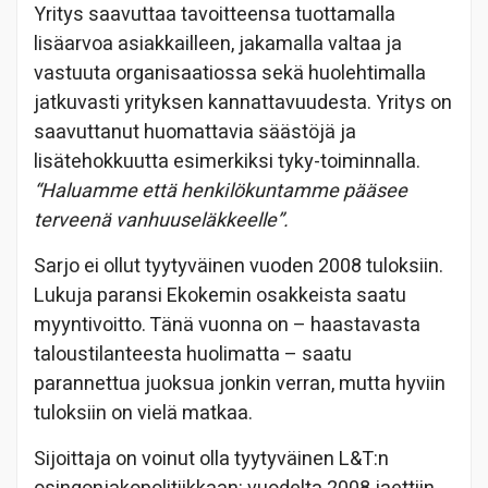
Yritys saavuttaa tavoitteensa tuottamalla
lisäarvoa asiakkailleen, jakamalla valtaa ja
vastuuta organisaatiossa sekä huolehtimalla
jatkuvasti yrityksen kannattavuudesta. Yritys on
saavuttanut huomattavia säästöjä ja
lisätehokkuutta esimerkiksi tyky-toiminnalla.
“Haluamme että henkilökuntamme pääsee
terveenä vanhuuseläkkeelle”.
Sarjo ei ollut tyytyväinen vuoden 2008 tuloksiin.
Lukuja paransi Ekokemin osakkeista saatu
myyntivoitto. Tänä vuonna on – haastavasta
taloustilanteesta huolimatta – saatu
parannettua juoksua jonkin verran, mutta hyviin
tuloksiin on vielä matkaa.
Sijoittaja on voinut olla tyytyväinen L&T:n