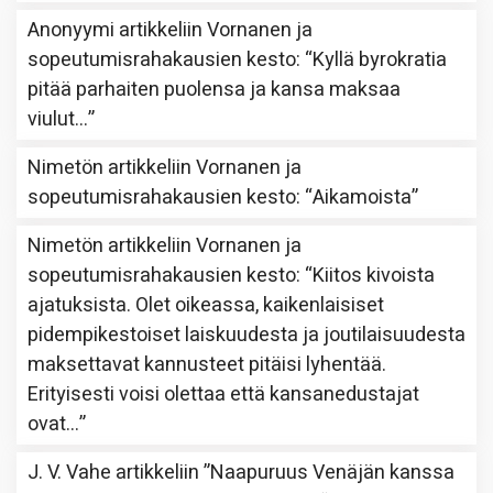
Anonyymi
artikkeliin
Vornanen ja
sopeutumisrahakausien kesto
: “
Kyllä byrokratia
pitää parhaiten puolensa ja kansa maksaa
viulut…
”
Nimetön
artikkeliin
Vornanen ja
sopeutumisrahakausien kesto
: “
Aikamoista
”
Nimetön
artikkeliin
Vornanen ja
sopeutumisrahakausien kesto
: “
Kiitos kivoista
ajatuksista. Olet oikeassa, kaikenlaisiset
pidempikestoiset laiskuudesta ja joutilaisuudesta
maksettavat kannusteet pitäisi lyhentää.
Erityisesti voisi olettaa että kansanedustajat
ovat…
”
J. V. Vahe
artikkeliin
”Naapuruus Venäjän kanssa