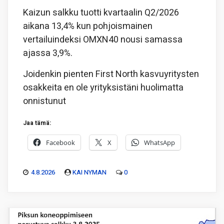
Kaizun salkku tuotti kvartaalin Q2/2026
aikana 13,4% kun pohjoismainen
vertailuindeksi OMXN40 nousi samassa
ajassa 3,9%.
Joidenkin pienten First North kasvuyritysten
osakkeita en ole yrityksistäni huolimatta
onnistunut
Jaa tämä:
Facebook
X
WhatsApp
4.8.2026
KAI NYMAN
0