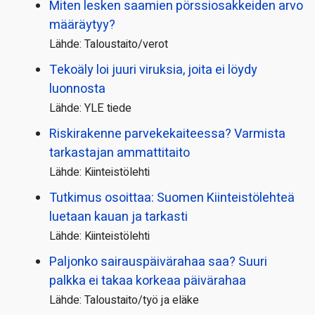
Miten lesken saamien pörssi­osakkeiden arvo
määräytyy?
Lähde: Taloustaito/verot
Tekoäly loi juuri viruksia, joita ei löydy
luonnosta
Lähde: YLE tiede
Riskirakenne parvekekaiteessa? Varmista
tarkastajan ammattitaito
Lähde: Kiinteistölehti
Tutkimus osoittaa: Suomen Kiinteistölehteä
luetaan kauan ja tarkasti
Lähde: Kiinteistölehti
Paljonko sairauspäivä­rahaa saa? Suuri
palkka ei takaa korkeaa päivärahaa
Lähde: Taloustaito/työ ja eläke