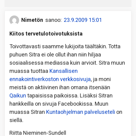
Nimetön
sanoo:
23.9.2009 15:01
Kiitos tervetulotoivotuksista
Toivottavasti saamme lukijoita täältäkin. Totta
puhuen Sitra ei ole ollut ihan niin hiljaa
sosiaalisessa mediassa kuin arvioit. Sitra muun
muassa tuottaa
Kansallisen
ennakointiverkoston verkkosivuja
, ja moni
meistä on aktiivinen ihan omana itsenään
Qaikun
tapaisissa paikoissa. Lisäksi Sitran
hankkeilla on sivuja Facebookissa. Muun
muassa Sitran
Kuntaohjelman
palveluseteli
on
siellä.
Riitta Nieminen-Sundell