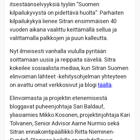
itsestäänselvyyksiä tyyliin ”Suomen
kilpailukyvystä on pidettävä huolta”. Parhaiten
kilpailukykyä lienee Sitran ensimmäisen 40
vuoden aikana vaalittu keittämällä sellua ja
valittamalla palkkojen ja puun kalleutta.
Nyt ilmeisesti vanhalla viululla pyritään
soittamaan uusia ja reippaita säveliä. Sitra
kokeilee sosiaalista mediaa, kun Sitran Suomen
elinvoiman lähteet -kehitysohjelman yhteyteen
on avattu omat verkkosivut ja blogi
täällä
.
Elinvoimasta ja projektin etenemisestä
bloggavat puheenjohtaja Sari Baldauf,
yliasiamies Mikko Kosonen, projektinjohtaja Kari
Tolvanen, Senior Advisor Aarne Nurmio sekä
Sitran ennakointipäällikkö Riitta Nieminen-