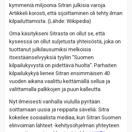
kymmeniä miljoonia Sitran julkisia varoja.
Artikkeli korosti, että sijoittaminen oli tehty ilman
kilpailuttamista. (Lähde: Wikipedia)
Oma käsitykseni Sitrasta on ollut se, että
kyseessä on ollut suljetusta yhteisöstä, joka on
tuottanut julkilausumiksi melkoisia
itsestäänselvyyksiä tyyliin ”Suomen
kilpailukyvystä on pidettävä huolta”. Parhaiten
kilpailukykyä lienee Sitran ensimmäisen 40
vuoden aikana vaalittu keittämällä sellua ja
valittamalla palkkojen ja puun kalleutta.
Nyt ilmeisesti vanhalla viululla pyritään
soittamaan uusia ja reippaita säveliä. Sitra
kokeilee sosiaalista mediaa, kun Sitran Suomen
elinvoiman lähteet -kehitysohjelman yhteyteen