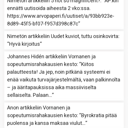
Nimetön
artikkeliin
5 not so magnificent?
: “
AP:kin
ennätti uutisoida aiheesta 2 vko:ssa.
https://www.arvopaperi.fi/uutiset/a/93bb923e-
8d89-45f5-bf07-f957d398c87c
”
Nimetön
artikkeliin
Uudet kuviot, tuttu osinkovirta
:
“
Hyvä kirjoitus
”
Johannes Hidén
artikkeliin
Vornanen ja
sopeutumisrahakausien kesto
: “
Kiitos
palautteesta! Ja jep, noin pitkänä systeemi ei
enää vaikuta turvajärjestelmältä, vaan palkinnolta
– ja ääritapauksissa aika massiiviselta
sellaiselta. Palaan…
”
Anon
artikkeliin
Vornanen ja
sopeutumisrahakausien kesto
: “
Byrokratia pitää
puolensa ja kansa maksaa viulut…
”