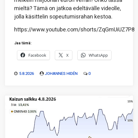
melkein miljoonan euron verran! Onko tässä
mieltä? Tämä on jatkoa edeltävälle videolle,
jolla käsittelin sopeutumisrahan kestoa.
https://www.youtube.com/shorts/ZqGmUiUZ7P8
Jaa tämä:
Facebook
X
WhatsApp
5.8.2026
JOHANNES HIDÉN
0