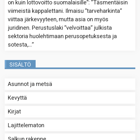
on kuin lottovoitto suomalaisille”
: “
Täsmentäisin
viimeistä kappalettani. Ilmaisu ”tarveharkinta”
viittaa järkevyyteen, mutta asia on myös
juridinen. Perustuslaki ”velvoittaa” julkista
sektoria huolehtimaan perusopetuksesta ja
sotesta,…
”
SISÄLTÖ
Asunnot ja metsä
Kevyttä
Kirjat
Lajittelematon
Salkun rakenne