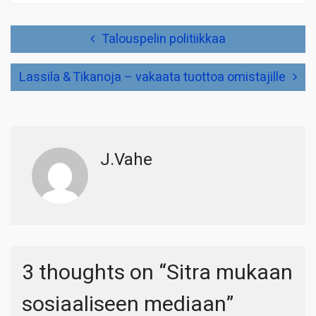
Artikkelien
Talouspelin politiikkaa
selaus
Lassila & Tikanoja – vakaata tuottoa omistajille
J.Vahe
3 thoughts on “
Sitra mukaan
sosiaaliseen mediaan
”