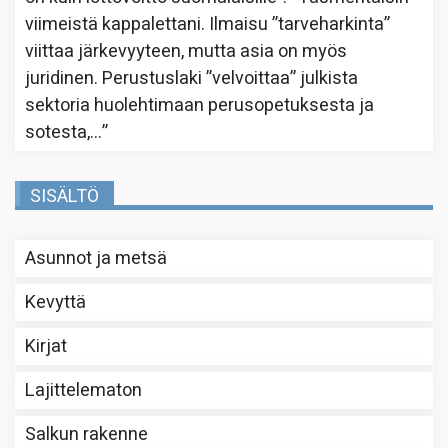
viimeistä kappalettani. Ilmaisu ”tarveharkinta”
viittaa järkevyyteen, mutta asia on myös
juridinen. Perustuslaki ”velvoittaa” julkista
sektoria huolehtimaan perusopetuksesta ja
sotesta,…
”
SISÄLTÖ
Asunnot ja metsä
Kevyttä
Kirjat
Lajittelematon
Salkun rakenne