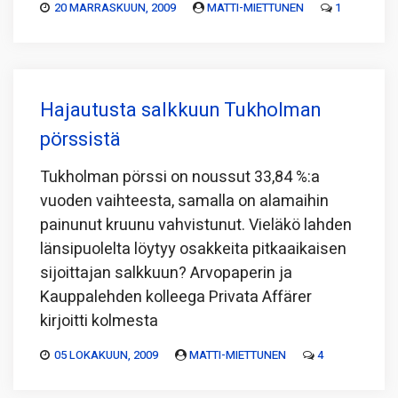
20 MARRASKUUN, 2009
MATTI-MIETTUNEN
1
Hajautusta salkkuun Tukholman
pörssistä
Tukholman pörssi on noussut 33,84 %:a
vuoden vaihteesta, samalla on alamaihin
painunut kruunu vahvistunut. Vieläkö lahden
länsipuolelta löytyy osakkeita pitkaaikaisen
sijoittajan salkkuun? Arvopaperin ja
Kauppalehden kolleega Privata Affärer
kirjoitti kolmesta
05 LOKAKUUN, 2009
MATTI-MIETTUNEN
4