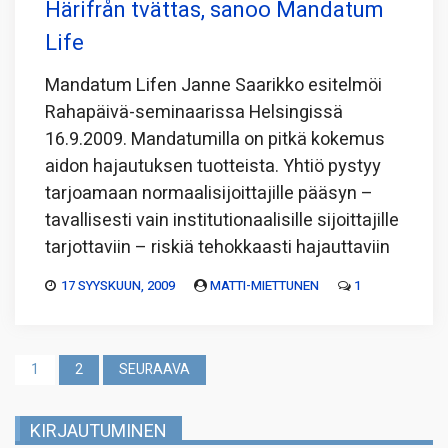
Härifrån tvättas, sanoo Mandatum
Life
Mandatum Lifen Janne Saarikko esitelmöi
Rahapäivä-seminaarissa Helsingissä
16.9.2009. Mandatumilla on pitkä kokemus
aidon hajautuksen tuotteista. Yhtiö pystyy
tarjoamaan normaalisijoittajille pääsyn –
tavallisesti vain institutionaalisille sijoittajille
tarjottaviin – riskiä tehokkaasti hajauttaviin
17 SYYSKUUN, 2009
MATTI-MIETTUNEN
1
Artikkelien
1
2
SEURAAVA
sivutus
KIRJAUTUMINEN