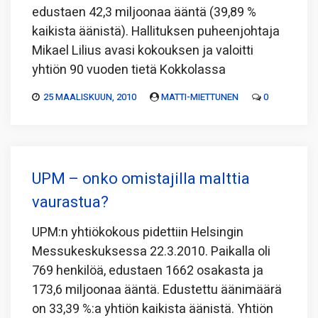
edustaen 42,3 miljoonaa ääntä (39,89 %
kaikista äänistä). Hallituksen puheenjohtaja
Mikael Lilius avasi kokouksen ja valoitti
yhtiön 90 vuoden tietä Kokkolassa
25 MAALISKUUN, 2010
MATTI-MIETTUNEN
0
UPM – onko omistajilla malttia
vaurastua?
UPM:n yhtiökokous pidettiin Helsingin
Messukeskuksessa 22.3.2010. Paikalla oli
769 henkilöä, edustaen 1662 osakasta ja
173,6 miljoonaa ääntä. Edustettu äänimäärä
on 33,39 %:a yhtiön kaikista äänistä. Yhtiön