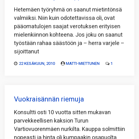
Hetemäen työryhmä on saanut mietintönsä
valmiiksi. Niin kuin odotettavissa oli, ovat
pääomatulojen saajat verotuksen erityisen
mielenkiinnon kohteena. Jos joku on saanut
työstään rahaa säästöön ja – herra varjele –
sijoittanut
22 KESÄKUUN, 2010
MATTI-MIETTUNEN
1
Vuokraisännän riemuja
Konsultti osti 10 vuotta sitten mukavan
parvekkeellisen kaksion Turun
Vartiovuorenmäen nurkilta. Kauppa solmittiin
nopeasti ja hinta oli kumpaakin osapuolta