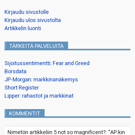
Kirjaudu sivustolle
Kirjaudu ulos sivustolta
Artikkelin luonti
TÄRKEITÄ PALVELUITA
Sijoitussentimentti: Fear and Greed
Borsdata
JP-Morgan: markkinanäkemys
Short Register
Lipper: rahastot ja markkinat
KOMMENTIT
Nimetön
artikkeliin
5 not so magnificent?
: “
AP:kin