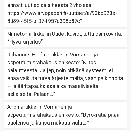
ennätti uutisoida aiheesta 2 vko:ssa.
https://www.arvopaperi.fi/uutiset/a/93bb923e-
8d89-45f5-bf07-f957d398c87c
”
Nimetön
artikkeliin
Uudet kuviot, tuttu osinkovirta
:
“
Hyvä kirjoitus
”
Johannes Hidén
artikkeliin
Vornanen ja
sopeutumisrahakausien kesto
: “
Kiitos
palautteesta! Ja jep, noin pitkänä systeemi ei
enää vaikuta turvajärjestelmältä, vaan palkinnolta
– ja ääritapauksissa aika massiiviselta
sellaiselta. Palaan…
”
Anon
artikkeliin
Vornanen ja
sopeutumisrahakausien kesto
: “
Byrokratia pitää
puolensa ja kansa maksaa viulut…
”