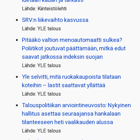
luetaan kauan ja tarkasti
Lähde: Kiinteistölehti
SRV:n liikevaihto kasvussa
Lähde: YLE talous
Pitääkö valtion menoautomaatti sulkea?
Poliitikot joutuvat päättämään, mitkä edut
saavat jatkossa indeksin suojan
Lähde: YLE talous
Yle selvitti, mitä ruokakaupoista tilataan
koteihin – lastit saattavat yllättää
Lähde: YLE talous
Talous­politiikan arviointi­neuvosto: Nykyinen
hallitus asettaa seuraajansa hankalaan
tilanteeseen heti vaalikauden alussa
Lähde: YLE talous