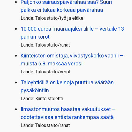
Paljonko sairauspäivä­rahaa saa? Suuri
palkka ei takaa korkeaa päivärahaa
Lähde: Taloustaito/työ ja eläke
10 000 euroa määräajaksi tilille – vertaile 13
pankin korot
Lähde: Taloustaito/rahat
Kiinteistön omistaja, viivästyskorko vaanii –
muista 6.8. maksaa verosi
Lähde: Taloustaito/verot
Taloyhtiöillä on keinoja puuttua väärään
pysäköintiin
Lähde: Kiinteistölehti
Ilmastonmuutos haastaa vakuutukset –
odotettavissa entistä rankempaa säätä
Lähde: Taloustaito/rahat