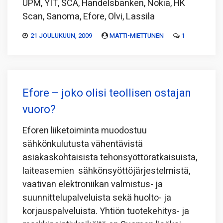
UPM, YIT, SCA, Handelsbanken, Nokia, HK
Scan, Sanoma, Efore, Olvi, Lassila
21 JOULUKUUN, 2009
MATTI-MIETTUNEN
1
Efore – joko olisi teollisen ostajan
vuoro?
Eforen liiketoiminta muodostuu
sähkönkulutusta vähentävistä
asiakaskohtaisista tehonsyöttöratkaisuista,
laiteasemien sähkönsyöttöjärjestelmistä,
vaativan elektroniikan valmistus- ja
suunnittelupalveluista sekä huolto- ja
korjauspalveluista. Yhtiön tuotekehitys- ja