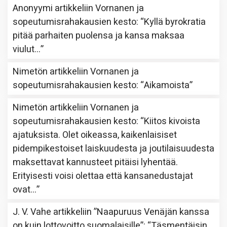
Anonyymi
artikkeliin
Vornanen ja
sopeutumisrahakausien kesto
: “
Kyllä byrokratia
pitää parhaiten puolensa ja kansa maksaa
viulut…
”
Nimetön
artikkeliin
Vornanen ja
sopeutumisrahakausien kesto
: “
Aikamoista
”
Nimetön
artikkeliin
Vornanen ja
sopeutumisrahakausien kesto
: “
Kiitos kivoista
ajatuksista. Olet oikeassa, kaikenlaisiset
pidempikestoiset laiskuudesta ja joutilaisuudesta
maksettavat kannusteet pitäisi lyhentää.
Erityisesti voisi olettaa että kansanedustajat
ovat…
”
J. V. Vahe
artikkeliin
”Naapuruus Venäjän kanssa
on kuin lottovoitto suomalaisille”
: “
Täsmentäisin