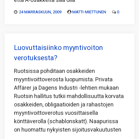
että A-osakkeita saa olla
24 MARRASKUUN, 2009
MATTI-MIETTUNEN
0
Luovuttaisiinko myyntivoiton
verotuksesta?
Ruotsissa pohditaan osakkeiden
myyntivoittoverosta luopumista. Privata
Affärer ja Dagens Industri -lehtien mukaan
Ruotsin hallitus tutkii mahdollisuutta korvata
osakkeiden, obligaatioiden ja rahastojen
myyntivoittoverotus vuosittaisella
könttäverolla (schablonskatt). Naapurissa
on huomattu nykyisten sijoitusvakuutusten