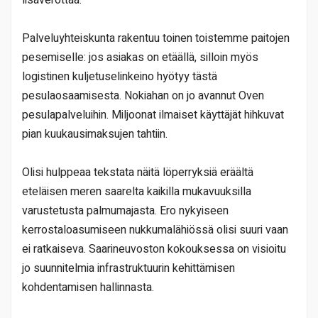
Palveluyhteiskunta rakentuu toinen toistemme paitojen
pesemiselle: jos asiakas on etäällä, silloin myös
logistinen kuljetuselinkeino hyötyy tästä
pesulaosaamisesta. Nokiahan on jo avannut Oven
pesulapalveluihin. Miljoonat ilmaiset käyttäjät hihkuvat
pian kuukausimaksujen tahtiin.
Olisi hulppeaa tekstata näitä löperryksiä eräältä
eteläisen meren saarelta kaikilla mukavuuksilla
varustetusta palmumajasta. Ero nykyiseen
kerrostaloasumiseen nukkumalähiössä olisi suuri vaan
ei ratkaiseva. Saarineuvoston kokouksessa on visioitu
jo suunnitelmia infrastruktuurin kehittämisen
kohdentamisen hallinnasta.