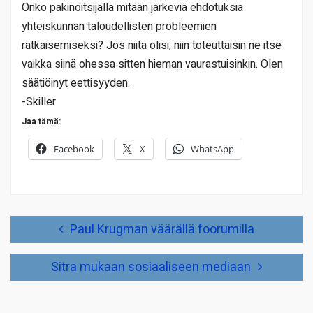
Onko pakinoitsijalla mitään järkeviä ehdotuksia
yhteiskunnan taloudellisten probleemien
ratkaisemiseksi? Jos niitä olisi, niin toteuttaisin ne itse
vaikka siinä ohessa sitten hieman vaurastuisinkin. Olen
säätiöinyt eettisyyden.
-Skiller
Jaa tämä:
Facebook
X
WhatsApp
Artikkelien
Paul Krugman väärällä foorumilla
selaus
Sitra mukaan sosiaaliseen mediaan