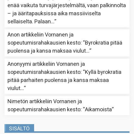
enää vaikuta turvajärjestelmältä, vaan palkinnolta
– ja ääritapauksissa aika massiiviselta
sellaiselta. Palaan…
”
Anon
artikkeliin
Vornanen ja
sopeutumisrahakausien kesto
: “
Byrokratia pitää
puolensa ja kansa maksaa viulut…
”
Anonyymi
artikkeliin
Vornanen ja
sopeutumisrahakausien kesto
: “
Kyllä byrokratia
pitää parhaiten puolensa ja kansa maksaa
viulut…
”
Nimetön
artikkeliin
Vornanen ja
sopeutumisrahakausien kesto
: “
Aikamoista
”
SISÄLTÖ