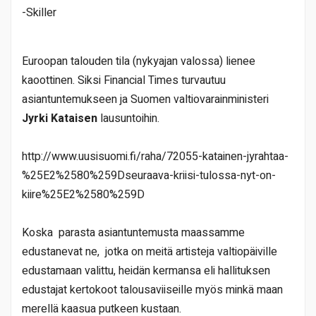
-Skiller
Euroopan talouden tila (nykyajan valossa) lienee
kaoottinen. Siksi Financial Times turvautuu
asiantuntemukseen ja Suomen valtiovarainministeri
Jyrki Kataisen
lausuntoihin.
http://www.uusisuomi.fi/raha/72055-katainen-jyrahtaa-
%25E2%2580%259Dseuraava-kriisi-tulossa-nyt-on-
kiire%25E2%2580%259D
Koska
parasta asiantuntemusta maassamme
edustanevat ne,
jotka on meitä artisteja valtiopäiville
edustamaan valittu, heidän kermansa eli hallituksen
edustajat kertokoot talousaviiseille myös minkä maan
merellä kaasua putkeen kustaan.