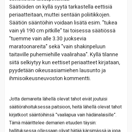
Säätiöiden on kyllä syytä tarkastella eettisiä
periaatteitaan, muttei sentään poliitikkojen.
Säätiön sääntöihin voidaan lisätä esim. "tukea
vain yli 190 cm pitkille" tai toisessa säätiössä
"tuemme vain alle 3.30 juoksevia
maratoonareita" sekä "vain shakinpeluun
taitaville puhemiehille vaalirahaa". Kyllä tilanne
siitä selkiytyy kun eettiset periaatteet kirjataan,
pyydetään oikeusasiamiehen lausunto ja
ihmisoikeusneuvoston kommentti.
Jotta demareita lähellä olevat tahot eivät joutuisi
säätiörahoituksessa paitsioon, heitä lähellä olevat tahot
kirjatkoot sääntöihinsä ”vaaliapua vain hädänalaisille”.
Tämä määrittelee demarien etuuden täysin:
hallituksessa ollessaan olivat hätää kärsimässä ja jopa