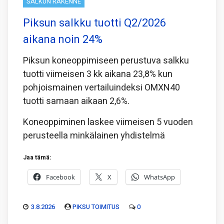
SALKUN RAKENNE
Piksun salkku tuotti Q2/2026
aikana noin 24%
Piksun koneoppimiseen perustuva salkku
tuotti viimeisen 3 kk aikana 23,8% kun
pohjoismainen vertailuindeksi OMXN40
tuotti samaan aikaan 2,6%.
Koneoppiminen laskee viimeisen 5 vuoden
perusteella minkälainen yhdistelmä
Jaa tämä:
Facebook
X
WhatsApp
3.8.2026
PIKSU TOIMITUS
0