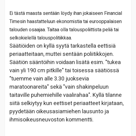
Ei tästä maasta sentään löydy ihan jokaiseen Financial
Timesin haastatteluun ekonomistia tai eurooppalaisen
talouden osaajaa. Taitaa olla talouspoliittista peliä tai
selkokielellä talouspolitiikkaa.
Säätiöiden on kyllä syytä tarkastella eettisiä
periaatteitaan, muttei sentään poliitikkojen.
Säätiön sääntöihin voidaan lisätä esim. "tukea
vain yli 190 cm pitkille" tai toisessa säätiössä
"tuemme vain alle 3.30 juoksevia
maratoonareita" sekä "vain shakinpeluun
taitaville puhemiehille vaalirahaa". Kyllä tilanne
siitä selkiytyy kun eettiset periaatteet kirjataan,
pyydetään oikeusasiamiehen lausunto ja
ihmisoikeusneuvoston kommentti.