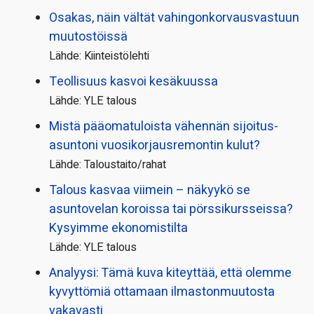
Osakas, näin vältät vahingonkorvausvastuun
muutostöissä
Lähde: Kiinteistölehti
Teollisuus kasvoi kesäkuussa
Lähde: YLE talous
Mistä pääoma­tuloista vähennän sijoitus­
asuntoni vuosikorjaus­remontin kulut?
Lähde: Taloustaito/rahat
Talous kasvaa viimein – näkyykö se
asuntovelan koroissa tai pörssi­kursseissa?
Kysyimme ekonomistilta
Lähde: YLE talous
Analyysi: Tämä kuva kiteyttää, että olemme
kyvyttömiä ottamaan ilmaston­muutosta
vakavasti