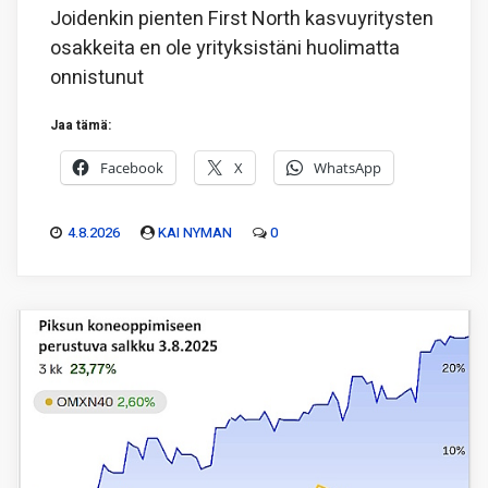
Joidenkin pienten First North kasvuyritysten
osakkeita en ole yrityksistäni huolimatta
onnistunut
Jaa tämä:
Facebook
X
WhatsApp
4.8.2026
KAI NYMAN
0