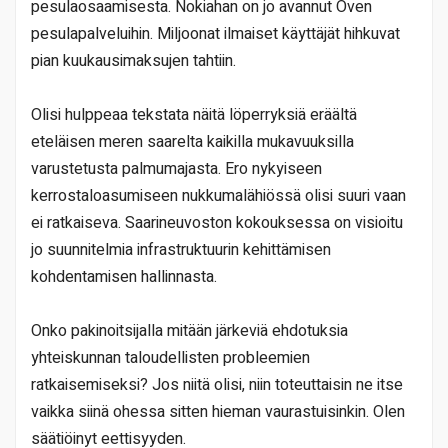
pesulaosaamisesta. Nokiahan on jo avannut Oven
pesulapalveluihin. Miljoonat ilmaiset käyttäjät hihkuvat
pian kuukausimaksujen tahtiin.
Olisi hulppeaa tekstata näitä löperryksiä eräältä
eteläisen meren saarelta kaikilla mukavuuksilla
varustetusta palmumajasta. Ero nykyiseen
kerrostaloasumiseen nukkumalähiössä olisi suuri vaan
ei ratkaiseva. Saarineuvoston kokouksessa on visioitu
jo suunnitelmia infrastruktuurin kehittämisen
kohdentamisen hallinnasta.
Onko pakinoitsijalla mitään järkeviä ehdotuksia
yhteiskunnan taloudellisten probleemien
ratkaisemiseksi? Jos niitä olisi, niin toteuttaisin ne itse
vaikka siinä ohessa sitten hieman vaurastuisinkin. Olen
säätiöinyt eettisyyden.