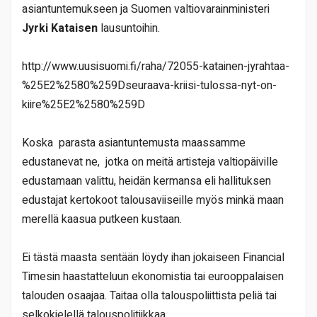
asiantuntemukseen ja Suomen valtiovarainministeri
Jyrki Kataisen
lausuntoihin.
http://www.uusisuomi.fi/raha/72055-katainen-jyrahtaa-
%25E2%2580%259Dseuraava-kriisi-tulossa-nyt-on-
kiire%25E2%2580%259D
Koska
parasta asiantuntemusta maassamme
edustanevat ne,
jotka on meitä artisteja valtiopäiville
edustamaan valittu, heidän kermansa eli hallituksen
edustajat kertokoot talousaviiseille myös minkä maan
merellä kaasua putkeen kustaan.
Ei tästä maasta sentään löydy ihan jokaiseen Financial
Timesin haastatteluun ekonomistia tai eurooppalaisen
talouden osaajaa. Taitaa olla talouspoliittista peliä tai
selkokielellä talouspolitiikkaa.