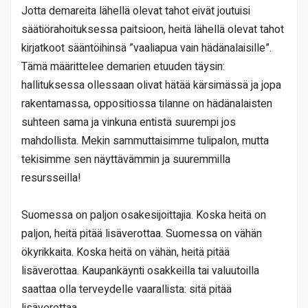
Jotta demareita lähellä olevat tahot eivät joutuisi
säätiörahoituksessa paitsioon, heitä lähellä olevat tahot
kirjatkoot sääntöihinsä ”vaaliapua vain hädänalaisille”.
Tämä määrittelee demarien etuuden täysin:
hallituksessa ollessaan olivat hätää kärsimässä ja jopa
rakentamassa, oppositiossa tilanne on hädänalaisten
suhteen sama ja vinkuna entistä suurempi jos
mahdollista. Mekin sammuttaisimme tulipalon, mutta
tekisimme sen näyttävämmin ja suuremmilla
resursseilla!
Suomessa on paljon osakesijoittajia. Koska heitä on
paljon, heitä pitää lisäverottaa. Suomessa on vähän
ökyrikkaita. Koska heitä on vähän, heitä pitää
lisäverottaa. Kaupankäynti osakkeilla tai valuutoilla
saattaa olla terveydelle vaarallista: sitä pitää
lisäverottaa.