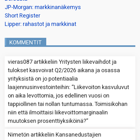
JP-Morgan: markkinanäkemys
Short Register
Lipper: rahastot ja markkinat
KOMMENTIT
vieras087
artikkeliin
Yritysten liikevaihdot ja
tulokset kasvoivat Q2/2026 aikana ja osassa
yrityksistä on jo potentiaalia
laajennusinvestointeihin
: “
Liikevoiton kasvuluvut
on aika levottomia, jos edellinen vuosi on
tappiollinen tai nollan tuntumassa. Toimisikohan
niin että ilmoittaisi liikevoittomarginaalin
muutoksen prosenttiyksiköinä?
”
Nimetön
artikkeliin
Kansanedustajien