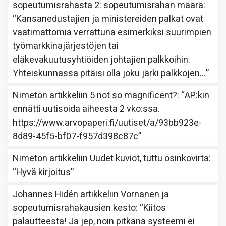
sopeutumisrahasta 2: sopeutumisrahan määrä
:
“
Kansanedustajien ja ministereiden palkat ovat
vaatimattomia verrattuna esimerkiksi suurimpien
työmarkkinajärjestöjen tai
eläkevakuutusyhtiöiden johtajien palkkoihin.
Yhteiskunnassa pitäisi olla joku järki palkkojen…
”
Nimetön
artikkeliin
5 not so magnificent?
: “
AP:kin
ennätti uutisoida aiheesta 2 vko:ssa.
https://www.arvopaperi.fi/uutiset/a/93bb923e-
8d89-45f5-bf07-f957d398c87c
”
Nimetön
artikkeliin
Uudet kuviot, tuttu osinkovirta
:
“
Hyvä kirjoitus
”
Johannes Hidén
artikkeliin
Vornanen ja
sopeutumisrahakausien kesto
: “
Kiitos
palautteesta! Ja jep, noin pitkänä systeemi ei