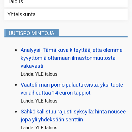
Talous
Yhteiskunta
UUTISPOIMINTOJA
Analyysi: Tämä kuva kiteyttää, että olemme
kyvyttömiä ottamaan ilmaston­muutosta
vakavasti
Lähde: YLE talous
Vaatefirman pomo palautuksista: yksi tuote
voi aiheuttaa 14 euron tappiot
Lähde: YLE talous
Sähkö kallistuu rajusti syksyllä: hinta nousee
jopa yli yhdeksään senttiin
Lähde: YLE talous