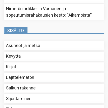
Nimetön
artikkeliin
Vornanen ja
sopeutumisrahakausien kesto
: “
Aikamoista
”
SISÄLTÖ
Asunnot ja metsä
Kevyttä
Kirjat
Lajittelematon
Salkun rakenne
Sijoittaminen