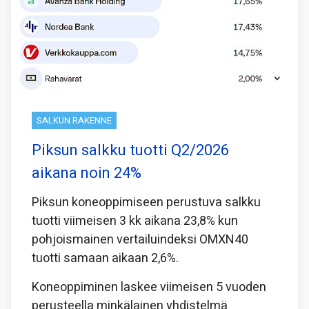
SALKUN RAKENNE
Piksun salkku tuotti Q2/2026
aikana noin 24%
Piksun koneoppimiseen perustuva salkku
tuotti viimeisen 3 kk aikana 23,8% kun
pohjoismainen vertailuindeksi OMXN40
tuotti samaan aikaan 2,6%.
Koneoppiminen laskee viimeisen 5 vuoden
perusteella minkälainen yhdistelmä