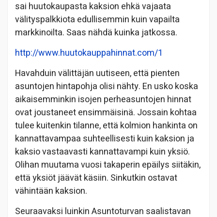
sai huutokaupasta kaksion ehkä vajaata
välityspalkkiota edullisemmin kuin vapailta
markkinoilta. Saas nähdä kuinka jatkossa.
http://www.huutokauppahinnat.com/1
Havahduin välittäjän uutiseen, että pienten
asuntojen hintapohja olisi nähty. En usko koska
aikaisemminkin isojen perheasuntojen hinnat
ovat joustaneet ensimmäisinä. Jossain kohtaa
tulee kuitenkin tilanne, että kolmion hankinta on
kannattavampaa suhteellisesti kuin kaksion ja
kaksio vastaavasti kannattavampi kuin yksiö.
Olihan muutama vuosi takaperin epäilys siitäkin,
että yksiöt jäävät käsiin. Sinkutkin ostavat
vähintään kaksion.
Seuraavaksi luinkin Asuntoturvan saalistavan