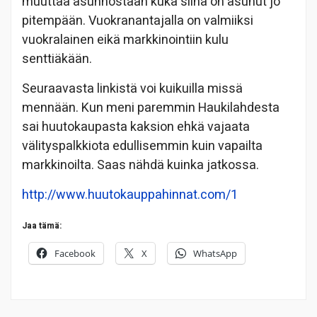
muuttaa asunnostaan kuka siinä on asunut jo
pitempään. Vuokranantajalla on valmiiksi
vuokralainen eikä markkinointiin kulu
senttiäkään.
Seuraavasta linkistä voi kuikuilla missä
mennään. Kun meni paremmin Haukilahdesta
sai huutokaupasta kaksion ehkä vajaata
välityspalkkiota edullisemmin kuin vapailta
markkinoilta. Saas nähdä kuinka jatkossa.
http://www.huutokauppahinnat.com/1
Jaa tämä:
Facebook
X
WhatsApp