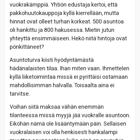
vuokrakämppiä. Yhtiön edustaja kertoi, että
pakkohuutokauppoja kyllä kierrellään, mutta
hinnat ovat olleet turhan korkeat. 500 asuntoa
oli hankittu ja 800 hakusessa. Mietin jutun
yhteyttä ensimmäiseen. Hekö niitä hintoja ovat
pönkittäneet?
Asuntoturva kiisti hyödyntämästä
hädänalaisten tilaa. Ihan miten vaan. Ihmettelen
kyllä liiketoimintaa missä ei pyrittäisi ostamaan
mahdollisimman halvalla. Toisaalta aina ei
tarvitse.
Voihan siitä maksaa vähän enemmän
tilanteessa missä myyjä jää vuokralle asuntoon.
Eiköhän nämä ole lisääntymään päin. Sellaisen
vuokralaisen voi olla henkisesti hankalampi