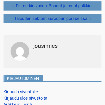
Artikkelien
Esimerkin voima: Bonarit ja muut palkkiot
selaus
Talouden sektorit Euroopan pörsseissä
jousimies
KIRJAUTUMINEN
Kirjaudu sivustolle
Kirjaudu ulos sivustolta
Artikkelin luonti