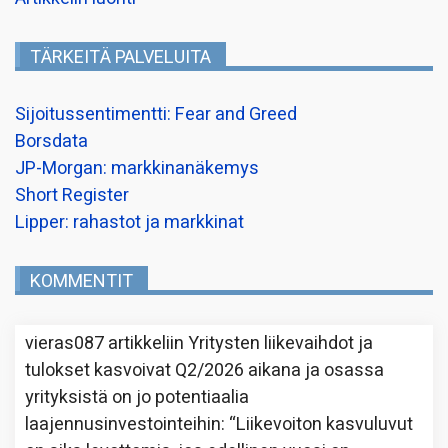
TÄRKEITÄ PALVELUITA
Sijoitussentimentti: Fear and Greed
Borsdata
JP-Morgan: markkinanäkemys
Short Register
Lipper: rahastot ja markkinat
KOMMENTIT
vieras087
artikkeliin
Yritysten liikevaihdot ja
tulokset kasvoivat Q2/2026 aikana ja osassa
yrityksistä on jo potentiaalia
laajennusinvestointeihin
: “
Liikevoiton kasvuluvut