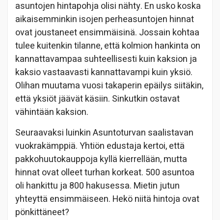
asuntojen hintapohja olisi nähty. En usko koska
aikaisemminkin isojen perheasuntojen hinnat
ovat joustaneet ensimmäisinä. Jossain kohtaa
tulee kuitenkin tilanne, että kolmion hankinta on
kannattavampaa suhteellisesti kuin kaksion ja
kaksio vastaavasti kannattavampi kuin yksiö.
Olihan muutama vuosi takaperin epäilys siitäkin,
että yksiöt jäävät käsiin. Sinkutkin ostavat
vähintään kaksion.
Seuraavaksi luinkin Asuntoturvan saalistavan
vuokrakämppiä. Yhtiön edustaja kertoi, että
pakkohuutokauppoja kyllä kierrellään, mutta
hinnat ovat olleet turhan korkeat. 500 asuntoa
oli hankittu ja 800 hakusessa. Mietin jutun
yhteyttä ensimmäiseen. Hekö niitä hintoja ovat
pönkittäneet?