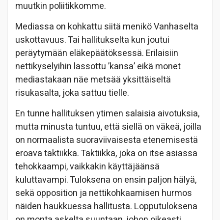
muutkin poliitikkomme.
Mediassa on kohkattu siitä menikö Vanhaselta
uskottavuus. Tai hallitukselta kun joutui
peräytymään eläkepäätöksessä. Erilaisiin
nettikyselyihin lassottu ’kansa’ eikä monet
mediastakaan näe metsää yksittäiseltä
risukasalta, joka sattuu tielle.
En tunne hallituksen ytimen salaisia aivotuksia,
mutta minusta tuntuu, että siellä on väkeä, joilla
on normaalista suoraviivaisesta etenemisestä
eroava taktiikka. Taktiikka, joka on itse asiassa
tehokkaampi, vaikkakin käyttäjäänsä
kuluttavampi. Tuloksena on ensin paljon hälyä,
sekä opposition ja nettikohkaamisen hurmos
näiden haukkuessa hallitusta. Lopputuloksena
on monta askelta suuntaan, johon oikeasti