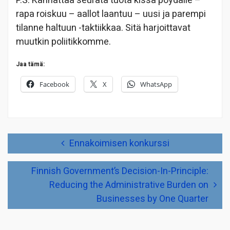
P.S. Kannattaa seurata tuota kissa pöydälle –
rapa roiskuu – aallot laantuu – uusi ja parempi
tilanne haltuun -taktiikkaa. Sitä harjoittavat
muutkin poliitikkomme.
Jaa tämä:
Facebook
X
WhatsApp
Artikkelien
Ennakoimisen konkurssi
selaus
Finnish Government’s Decision-In-Principle:
Reducing the Administrative Burden on
Businesses by One Quarter