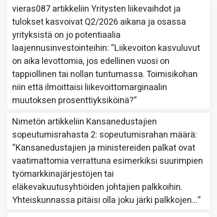
vieras087
artikkeliin
Yritysten liikevaihdot ja
tulokset kasvoivat Q2/2026 aikana ja osassa
yrityksistä on jo potentiaalia
laajennusinvestointeihin
: “
Liikevoiton kasvuluvut
on aika levottomia, jos edellinen vuosi on
tappiollinen tai nollan tuntumassa. Toimisikohan
niin että ilmoittaisi liikevoittomarginaalin
muutoksen prosenttiyksiköinä?
”
Nimetön
artikkeliin
Kansanedustajien
sopeutumisrahasta 2: sopeutumisrahan määrä
:
“
Kansanedustajien ja ministereiden palkat ovat
vaatimattomia verrattuna esimerkiksi suurimpien
työmarkkinajärjestöjen tai
eläkevakuutusyhtiöiden johtajien palkkoihin.
Yhteiskunnassa pitäisi olla joku järki palkkojen…
”