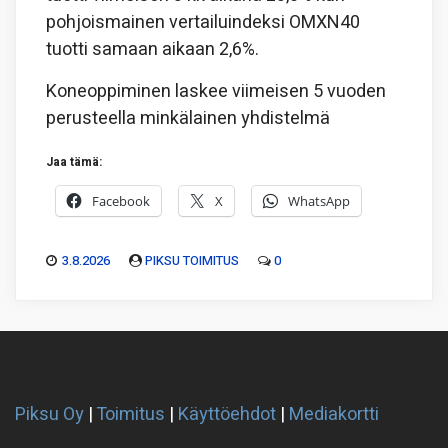
pohjoismainen vertailuindeksi OMXN40
tuotti samaan aikaan 2,6%.
Koneoppiminen laskee viimeisen 5 vuoden
perusteella minkälainen yhdistelmä
Jaa tämä:
Facebook
X
WhatsApp
3.8.2026
PIKSU TOIMITUS
0
Piksu Oy
|
Toimitus
|
Käyttöehdot
|
Mediakortti