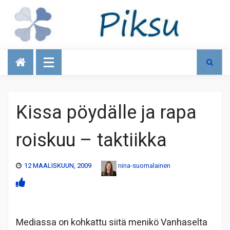
Talous
Kissa pöydälle ja rapa
roiskuu – taktiikka
12 MAALISKUUN, 2009
nina-suomalainen
Mediassa on kohkattu siitä menikö Vanhaselta