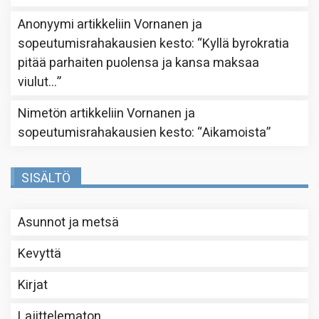
Anonyymi
artikkeliin
Vornanen ja
sopeutumisrahakausien kesto
: “
Kyllä byrokratia
pitää parhaiten puolensa ja kansa maksaa
viulut…
”
Nimetön
artikkeliin
Vornanen ja
sopeutumisrahakausien kesto
: “
Aikamoista
”
SISÄLTÖ
Asunnot ja metsä
Kevyttä
Kirjat
Lajittelematon