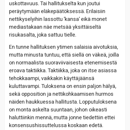
uskottavuus. Tai hallitukselta kun joutui
peräytymään eläkepäätöksessä. Erilaisiin
nettikyselyihin lassottu ’kansa’ eikä monet
mediastakaan näe metsää yksittäiseltä
risukasalta, joka sattuu tielle.
En tunne hallituksen ytimen salaisia aivotuksia,
mutta minusta tuntuu, että siellä on väkeä, joilla
on normaalista suoraviivaisesta etenemisestä
eroava taktiikka. Taktiikka, joka on itse asiassa
tehokkaampi, vaikkakin käyttäjäänsä
kuluttavampi. Tuloksena on ensin paljon hälyä,
sekä opposition ja nettikohkaamisen hurmos
näiden haukkuessa hallitusta. Lopputuloksena
on monta askelta suuntaan, johon oikeasti
haluttiinkin mennä, mutta jonne tiedettiin ettei
konsensushissuttelussa koskaan edetä.