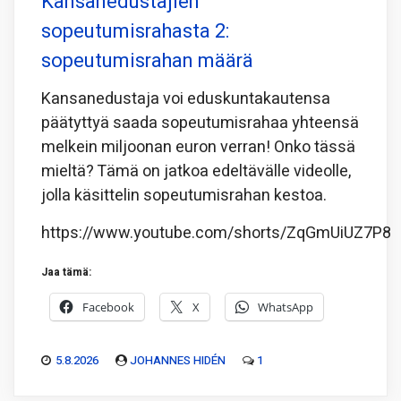
Kansanedustajien
sopeutumisrahasta 2:
sopeutumisrahan määrä
Kansanedustaja voi eduskuntakautensa
päätyttyä saada sopeutumisrahaa yhteensä
melkein miljoonan euron verran! Onko tässä
mieltä? Tämä on jatkoa edeltävälle videolle,
jolla käsittelin sopeutumisrahan kestoa.
https://www.youtube.com/shorts/ZqGmUiUZ7P8
Jaa tämä:
Facebook
X
WhatsApp
5.8.2026
JOHANNES HIDÉN
1