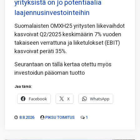
yrityksistä on jo potentiaalia
laajennusinvestointeihin
Suomalaisten OMXH25 yritysten liikevaihdot
kasvoivat Q2/2025 keskimäärin 7% vuoden
takaiseen verrattuna ja liiketulokset (EBIT)
kasvoivat peräti 35%.
Seurantaan on tällä kertaa otettu myös
investoidun pääoman tuotto
Jaa tämä:
Facebook
X
WhatsApp
8.8.2026
PIKSU TOIMITUS
1