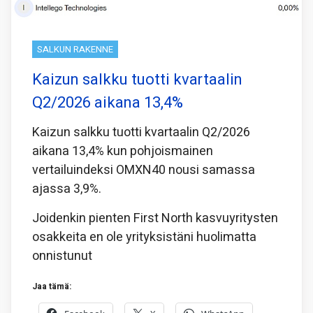
SALKUN RAKENNE
Kaizun salkku tuotti kvartaalin
Q2/2026 aikana 13,4%
Kaizun salkku tuotti kvartaalin Q2/2026
aikana 13,4% kun pohjoismainen
vertailuindeksi OMXN40 nousi samassa
ajassa 3,9%.
Joidenkin pienten First North kasvuyritysten
osakkeita en ole yrityksistäni huolimatta
onnistunut
Jaa tämä: