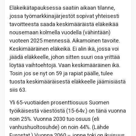
Eläkeikätapauksessa saatiin aikaan tilanne,
jossa työmarkkinajärjestöt sopivat yhteisesti
tavoitteesta saada keskimääräistä eläkeikää
nousemaan kolmella vuodella (vähintään)
vuoteen 2025 mennessä. Aikamoinen tavoite.
Keskimääräinen eläkeikä. Ei alin ikä, jossa voi
jäädä eläkkeelle, johon sitten suuri osa yrittää
löytää vaihtoehtojä. Vaan keskimääräinen ikä.
Tosin jos se nyt on 59 ja rapiat päälle, tulee
tuosta keskimääräisestä eläkkeelle jäämisiästä
siis 63.
Yli 65-vuotiaiden prosenttiosuus Suomen
työikäisestä väestöstä (15-64v.) on tänä vuonna
noin 25%. Vuonna 2030 tuo osuus (eli
vanhushuoltosuhde) on noin 44%. (Lähde
Eurostat.) Vuonna 2060 – jonne toki on ikuisuus