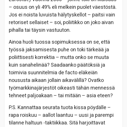
– osuus on yli 49% eli melkein puolet väestöstä.
Jos ei noista luvuista hälytyskellot – paitsi vain
retoriset sellaiset – soi, poliitikko on joko aivan
pihalla tai täysin vastuuton.
Ainoa huoli tuossa sopimuksessa on se, että
työssä jaksamisesta puhe on toki tärkeää ja
poliittisesti korrektia – mutta onko se muuta
kuin sanahelinää? Saadaanko päätöksiä ja
toimivia suunnitelmia de facto eläkeiän
noususta aikaan jollain aikavälillä? Ovatko
työmarkkinajärjestöt oikeasti tähän mennessä
tehneet paljoakaan – tai mitään – asia eteen?
P.S. Kannattaa seurata tuota kissa pöydälle –
rapa roiskuu – aallot laantuu – uusi ja parempi
tilanne haltuun -taktiikkaa. Sitä harjoittavat