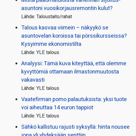
Mistä pääoma­tuloista vähennän sijoitus­
asuntoni vuosikorjaus­remontin kulut?
Lähde: Taloustaito/rahat
Talous kasvaa viimein – näkyykö se
asuntovelan koroissa tai pörssi­kursseissa?
Kysyimme ekonomistilta
Lähde: YLE talous
Analyysi: Tämä kuva kiteyttää, että olemme
kyvyttömiä ottamaan ilmaston­muutosta
vakavasti
Lähde: YLE talous
Vaatefirman pomo palautuksista: yksi tuote
voi aiheuttaa 14 euron tappiot
Lähde: YLE talous
Sähkö kallistuu rajusti syksyllä: hinta nousee
jopa yli yhdeksään senttiin