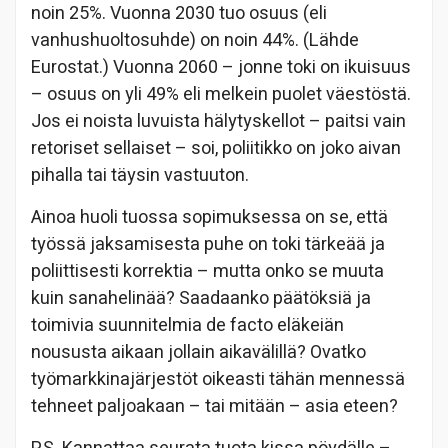
noin 25%. Vuonna 2030 tuo osuus (eli
vanhushuoltosuhde) on noin 44%. (Lähde
Eurostat.) Vuonna 2060 – jonne toki on ikuisuus
– osuus on yli 49% eli melkein puolet väestöstä.
Jos ei noista luvuista hälytyskellot – paitsi vain
retoriset sellaiset – soi, poliitikko on joko aivan
pihalla tai täysin vastuuton.
Ainoa huoli tuossa sopimuksessa on se, että
työssä jaksamisesta puhe on toki tärkeää ja
poliittisesti korrektia – mutta onko se muuta
kuin sanahelinää? Saadaanko päätöksiä ja
toimivia suunnitelmia de facto eläkeiän
noususta aikaan jollain aikavälillä? Ovatko
työmarkkinajärjestöt oikeasti tähän mennessä
tehneet paljoakaan – tai mitään – asia eteen?