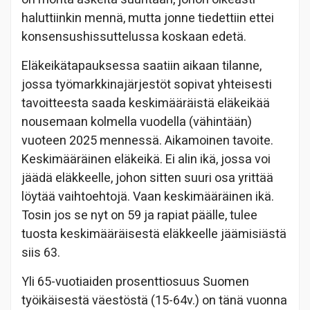
haluttiinkin mennä, mutta jonne tiedettiin ettei
konsensushissuttelussa koskaan edetä.
Eläkeikätapauksessa saatiin aikaan tilanne,
jossa työmarkkinajärjestöt sopivat yhteisesti
tavoitteesta saada keskimääräistä eläkeikää
nousemaan kolmella vuodella (vähintään)
vuoteen 2025 mennessä. Aikamoinen tavoite.
Keskimääräinen eläkeikä. Ei alin ikä, jossa voi
jäädä eläkkeelle, johon sitten suuri osa yrittää
löytää vaihtoehtojä. Vaan keskimääräinen ikä.
Tosin jos se nyt on 59 ja rapiat päälle, tulee
tuosta keskimääräisestä eläkkeelle jäämisiästä
siis 63.
Yli 65-vuotiaiden prosenttiosuus Suomen
työikäisestä väestöstä (15-64v.) on tänä vuonna