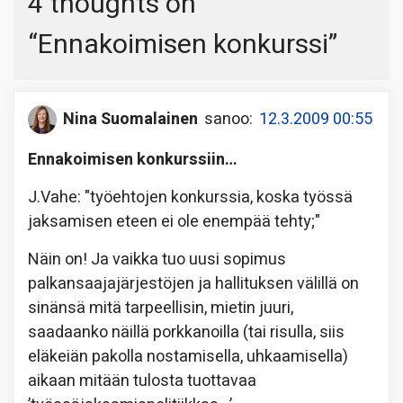
4 thoughts on
“
Ennakoimisen konkurssi
”
Nina Suomalainen
sanoo:
12.3.2009 00:55
Ennakoimisen konkurssiin…
J.Vahe: "työehtojen konkurssia, koska työssä
jaksamisen eteen ei ole enempää tehty;"
Näin on! Ja vaikka tuo uusi sopimus
palkansaajajärjestöjen ja hallituksen välillä on
sinänsä mitä tarpeellisin, mietin juuri,
saadaanko näillä porkkanoilla (tai risulla, siis
eläkeiän pakolla nostamisella, uhkaamisella)
aikaan mitään tulosta tuottavaa