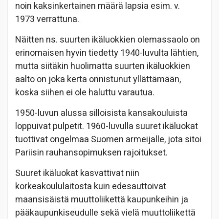
noin kaksinkertainen määrä lapsia esim. v.
1973 verrattuna.
Näitten ns. suurten ikäluokkien olemassaolo on
erinomaisen hyvin tiedetty 1940-luvulta lähtien,
mutta siitäkin huolimatta suurten ikäluokkien
aalto on joka kerta onnistunut yllättämään,
koska siihen ei ole haluttu varautua.
1950-luvun alussa silloisista kansakouluista
loppuivat pulpetit. 1960-luvulla suuret ikäluokat
tuottivat ongelmaa Suomen armeijalle, jota sitoi
Pariisin rauhansopimuksen rajoitukset.
Suuret ikäluokat kasvattivat niin
korkeakoululaitosta kuin edesauttoivat
maansisäistä muuttoliikettä kaupunkeihin ja
pääkaupunkiseudulle sekä vielä muuttoliikettä