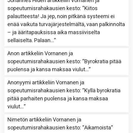
Johannes Hidén
artikkeliin
Vornanen ja
sopeutumisrahakausien kesto
: “
Kiitos
palautteesta! Ja jep, noin pitkänä systeemi ei
enää vaikuta turvajärjestelmältä, vaan palkinnolta
– ja ääritapauksissa aika massiiviselta
sellaiselta. Palaan…
”
Anon
artikkeliin
Vornanen ja
sopeutumisrahakausien kesto
: “
Byrokratia pitää
puolensa ja kansa maksaa viulut…
”
Anonyymi
artikkeliin
Vornanen ja
sopeutumisrahakausien kesto
: “
Kyllä byrokratia
pitää parhaiten puolensa ja kansa maksaa
viulut…
”
Nimetön
artikkeliin
Vornanen ja
sopeutumisrahakausien kesto
: “
Aikamoista
”