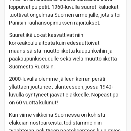
loppuivat pulpetit. 1960-luvulla suuret ikäluokat
tuottivat ongelmaa Suomen armeijalle, jota sitoi
Pariisin rauhansopimuksen rajoitukset.
Suuret ikäluokat kasvattivat niin
korkeakoululaitosta kuin edesauttoivat
maansisäistä muuttoliikettä kaupunkeihin ja
pääkaupunkiseudulle sekä vielä muuttoliikettä
Suomesta Ruotsiin.
2000-luvulla olemme jälleen kerran peräti
yllättäen joutuneet tilanteeseen, jossa 1940-
luvulla syntyneet jäävät eläkkeelle. Nopeastipa
on 60 vuotta kulunut!
Kun viime viikkoina Suomessa on kohistu
eläkeiän nostoaikeista, todistamme niin
työehtojen, poliittisen päätöksenteon kuin myös