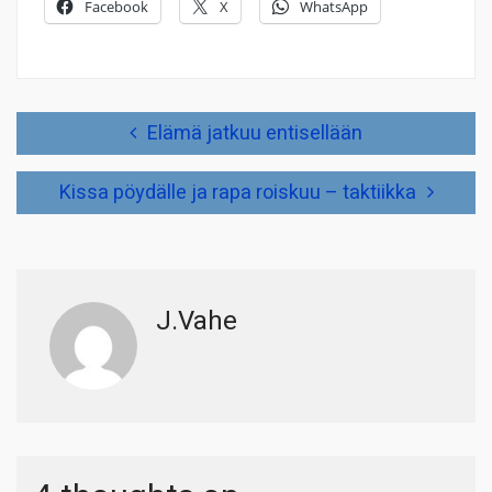
Facebook
X
WhatsApp
Artikkelien
Elämä jatkuu entisellään
selaus
Kissa pöydälle ja rapa roiskuu – taktiikka
J.Vahe