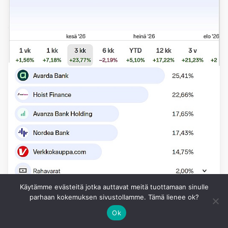
Käytämme evästeitä jotka auttavat meitä tuottamaan sinulle
parhaan kokemuksen sivustollamme. Tämä lienee ok?
SALKUN RAKENNE
Ok
Piksun salkku tuotti Q2/2026