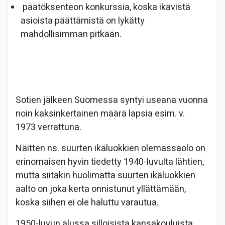
päätöksenteon konkurssia, koska ikävistä
asioista päättämistä on lykätty
mahdollisimman pitkään.
Sotien jälkeen Suomessa syntyi useana vuonna
noin kaksinkertainen määrä lapsia esim. v.
1973 verrattuna.
Näitten ns. suurten ikäluokkien olemassaolo on
erinomaisen hyvin tiedetty 1940-luvulta lähtien,
mutta siitäkin huolimatta suurten ikäluokkien
aalto on joka kerta onnistunut yllättämään,
koska siihen ei ole haluttu varautua.
1950-luvun alussa silloisista kansakouluista