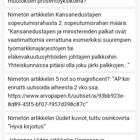
muutoksen prosenttiyksiköinä?
”
Nimetön
artikkeliin
Kansanedustajien
sopeutumisrahasta 2: sopeutumisrahan määrä
:
“
Kansanedustajien ja ministereiden palkat ovat
vaatimattomia verrattuna esimerkiksi suurimpien
työmarkkinajärjestöjen tai
eläkevakuutusyhtiöiden johtajien palkkoihin.
Yhteiskunnassa pitäisi olla joku järki palkkojen…
”
Nimetön
artikkeliin
5 not so magnificent?
: “
AP:kin
ennätti uutisoida aiheesta 2 vko:ssa.
https://www.arvopaperi.fi/uutiset/a/93bb923e-
8d89-45f5-bf07-f957d398c87c
”
Nimetön
artikkeliin
Uudet kuviot, tuttu osinkovirta
:
“
Hyvä kirjoitus
”