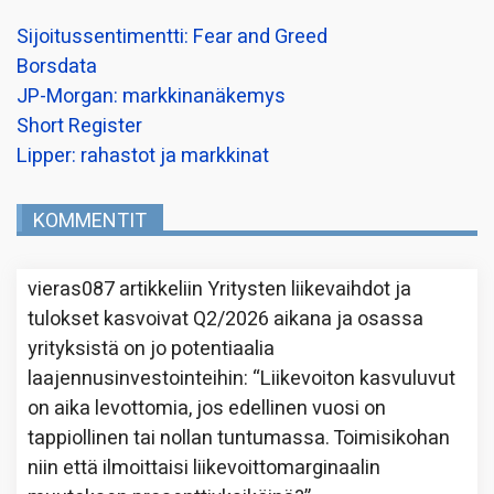
Sijoitussentimentti: Fear and Greed
Borsdata
JP-Morgan: markkinanäkemys
Short Register
Lipper: rahastot ja markkinat
KOMMENTIT
vieras087
artikkeliin
Yritysten liikevaihdot ja
tulokset kasvoivat Q2/2026 aikana ja osassa
yrityksistä on jo potentiaalia
laajennusinvestointeihin
: “
Liikevoiton kasvuluvut
on aika levottomia, jos edellinen vuosi on
tappiollinen tai nollan tuntumassa. Toimisikohan
niin että ilmoittaisi liikevoittomarginaalin