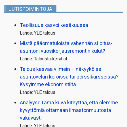
UUTISPOIMINTOJA
Teollisuus kasvoi kesäkuussa
Lähde: YLE talous
Mistä pääoma­tuloista vähennän sijoitus­
asuntoni vuosikorjaus­remontin kulut?
Lähde: Taloustaito/rahat
Talous kasvaa viimein – näkyykö se
asuntovelan koroissa tai pörssi­kursseissa?
Kysyimme ekonomistilta
Lähde: YLE talous
Analyysi: Tämä kuva kiteyttää, että olemme
kyvyttömiä ottamaan ilmaston­muutosta
vakavasti
Lähde: YLE talous