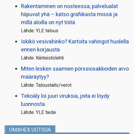
Rakentaminen on nosteessa, palvelualat
hiipuvat yhä – katso grafiikasta missä ja
millä aloilla on nyt töitä
Lähde: YLE talous
Iskikö vesivahinko? Kartoita vahingot huolella
ennen korjausta
Lähde: Kiinteistölehti
Miten lesken saamien pörssi­osakkeiden arvo
määräytyy?
Lähde: Taloustaito/verot
Tekoäly loi juuri viruksia, joita ei löydy
luonnosta
Lähde: YLE tiede
OMXHEX UUTISIA