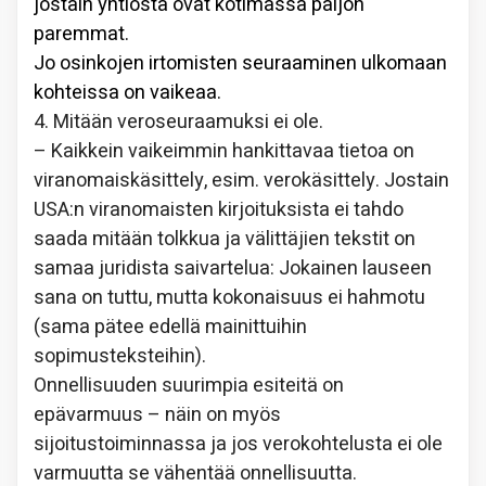
jostain yhtiöstä ovat kotimassa paljon
paremmat.
Jo osinkojen irtomisten seuraaminen ulkomaan
kohteissa on vaikeaa.
4. Mitään veroseuraamuksi ei ole.
– Kaikkein vaikeimmin hankittavaa tietoa on
viranomaiskäsittely, esim. verokäsittely. Jostain
USA:n viranomaisten kirjoituksista ei tahdo
saada mitään tolkkua ja välittäjien tekstit on
samaa juridista saivartelua: Jokainen lauseen
sana on tuttu, mutta kokonaisuus ei hahmotu
(sama pätee edellä mainittuihin
sopimusteksteihin).
Onnellisuuden suurimpia esiteitä on
epävarmuus – näin on myös
sijoitustoiminnassa ja jos verokohtelusta ei ole
varmuutta se vähentää onnellisuutta.