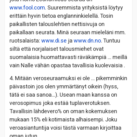
www.fool.com
. Suuremmista yrityksistä löytyy
erittäin hyvin tietoa englanninkielellä. Tosin
paikallisten talouslehtien nettisivuja on
paikallaan seurata. Minä seuraan mieleläni mm.
ruotsalaista:
www.di.se
ja
www.dn.no
. Tuntuu
siltä että norjalaiset talousmiehet ovat
suomalaisia huomattavasti räväkämpiä … meillä
vain Nalle vähän opastaa tavallisia kuolevaisia
.
4. Mitään veroseuraamuksi ei ole … pikemminkin
päivastoin jos olen ymmärtänyt oikein (hyss,
tätä ei saa sanoa…). Usean maan kanssa on
verosopimus joka estää tuplaverotuksen.
Tavallisin lähdevero% on oman kokemuksen
mukaan 15% eli kotimaista alhaisempi. Joku
veroasiantuntija voisi tästä varmaan kirjoittaa
oman jutun…