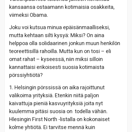
kansaansa ostaamann kotimaisia osakkeita,
viimeksi Obama.
Joku voi kutsua minua epäisänmaalliseksi,
mutta kehtaan silti kysyä: Miksi? On aina
helppoa olla solidaarinen jonkun muun henkilön
teoreettisillä rahoilla. Mutta kun on tosi – eli
omat rahat – kyseessä, niin miksi silloin
kannattaisi erikoisesti suosia kotimaista
pörssiyhtiötä?
1. Helsingin pörssissä on aika rajoittunut
valikoima yrityksiä. Etenkin niitä paljon
kaivattuja pieniä kasvuyrityksiä joita nyt
kuulemma pitäsi suosia on todella vähän.
Hlesingin First North -listalla on kokonaiset
kolme yhtiötä. Ei tarvitse mennä kuin