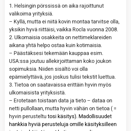
1. Helsingin pörssissä on aika rajoittunut
valikoima yrityksiä.
– Kyllä, mutta ei niitä kovin montaa tarvitse olla,
yksikin hyvä riittäisi, vaikka Rocla vuonna 2008.
2. Ulkomaisia osakkeita on nettimeklareiden
aikana yhtä helpo ostaa kuin kotimaisia.
– Päästäksesi tekemään kauppaa esim.
USA:ssa joutuu allekirjoittaman koko joukon
sopimuksia. Niiden sisältö voi olla
epämielyttävä, jos joskus tulisi tekstit luettua.
3. Tietoa on saatavaissa erittäin hyvin myös
ulkomaisista yrityksistä.
– Erotetaan toistaan data ja tieto – dataa on
netti pullollaan, mutta hyvin vähän on tietoa ( =
hyvin perusteltu
tosi käsitys). Madollisuudet
hankkia hyviä perusteluja omille käsityksilleen