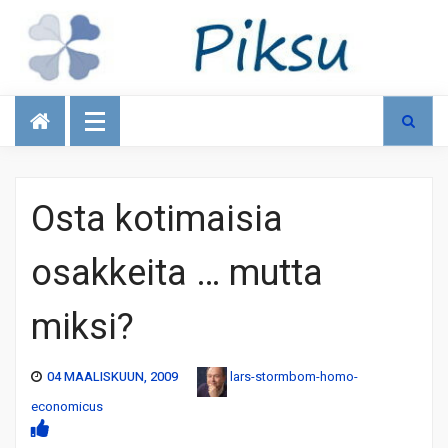
Talous
Osta kotimaisia
osakkeita … mutta
miksi?
04 MAALISKUUN, 2009
lars-stormbom-homo-
economicus