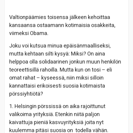
Valtionpäämies toisensa jälkeen kehoittaa
kansaansa ostaamann kotimaisia osakkeita,
viimeksi Obama.
Joku voi kutsua minua epäisänmaalliseksi,
mutta kehtaan silti kysyä: Miksi? On aina
helppoa olla solidaarinen jonkun muun henkilön
teoreettisillä rahoilla. Mutta kun on tosi – eli
omat rahat – kyseessä, niin miksi silloin
kannattaisi erikoisesti suosia kotimaista
pörssiyhtiötä?
1. Helsingin pörssissä on aika rajoittunut
valikoima yrityksiä. Etenkin niitä paljon
kaivattuja pieniä kasvuyrityksiä joita nyt
kuulemma pitäsi suosia on todella vähän.