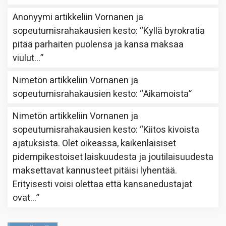
Anonyymi
artikkeliin
Vornanen ja
sopeutumisrahakausien kesto
: “
Kyllä byrokratia
pitää parhaiten puolensa ja kansa maksaa
viulut…
”
Nimetön
artikkeliin
Vornanen ja
sopeutumisrahakausien kesto
: “
Aikamoista
”
Nimetön
artikkeliin
Vornanen ja
sopeutumisrahakausien kesto
: “
Kiitos kivoista
ajatuksista. Olet oikeassa, kaikenlaisiset
pidempikestoiset laiskuudesta ja joutilaisuudesta
maksettavat kannusteet pitäisi lyhentää.
Erityisesti voisi olettaa että kansanedustajat
ovat…
”