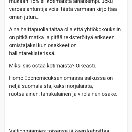
mukaan 15% eli kotimaista alhaisempi. Joku
veroasiantuntija voisi tästä varmaan kirjoittaa
oman jutun…
Aina haittapuolia taitaa olla että yhtiökokouksiin
on pitkä matka ja pitää rekisteröityä erikseen
omistajaksi kun osakkeet on
hallintarekisterissä.
Miksi siis ostaa kotimaista? Oikeasti.
Homo Economicuksen omassa salkussa on
neljä suomalaista, kaksi norjalaista,
ruotsalainen, tanskalainen ja virolainen osake.
Valtionpäämies toisensa jälkeen kehoittaa