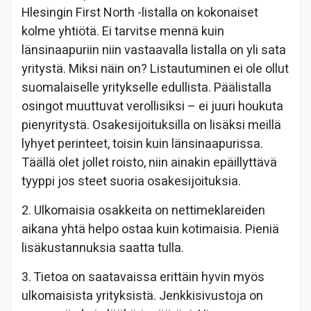
Hlesingin First North -listalla on kokonaiset
kolme yhtiötä. Ei tarvitse mennä kuin
länsinaapuriin niin vastaavalla listalla on yli sata
yritystä. Miksi näin on? Listautuminen ei ole ollut
suomalaiselle yritykselle edullista. Päälistalla
osingot muuttuvat verollisiksi – ei juuri houkuta
pienyritystä. Osakesijoituksilla on lisäksi meillä
lyhyet perinteet, toisin kuin länsinaapurissa.
Täällä olet jollet roisto, niin ainakin epäillyttävä
tyyppi jos steet suoria osakesijoituksia.
2. Ulkomaisia osakkeita on nettimeklareiden
aikana yhtä helpo ostaa kuin kotimaisia. Pieniä
lisäkustannuksia saatta tulla.
3. Tietoa on saatavaissa erittäin hyvin myös
ulkomaisista yrityksistä. Jenkkisivustoja on