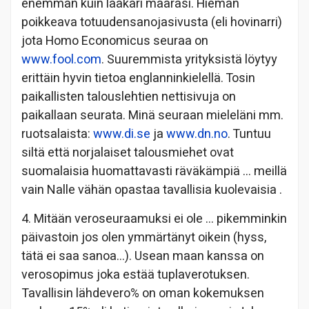
enemmän kuin lääkäri määräsi. Hieman
poikkeava totuudensanojasivusta (eli hovinarri)
jota Homo Economicus seuraa on
www.fool.com
. Suuremmista yrityksistä löytyy
erittäin hyvin tietoa englanninkielellä. Tosin
paikallisten talouslehtien nettisivuja on
paikallaan seurata. Minä seuraan mieleläni mm.
ruotsalaista:
www.di.se
ja
www.dn.no
. Tuntuu
siltä että norjalaiset talousmiehet ovat
suomalaisia huomattavasti räväkämpiä … meillä
vain Nalle vähän opastaa tavallisia kuolevaisia
.
4. Mitään veroseuraamuksi ei ole … pikemminkin
päivastoin jos olen ymmärtänyt oikein (hyss,
tätä ei saa sanoa…). Usean maan kanssa on
verosopimus joka estää tuplaverotuksen.
Tavallisin lähdevero% on oman kokemuksen