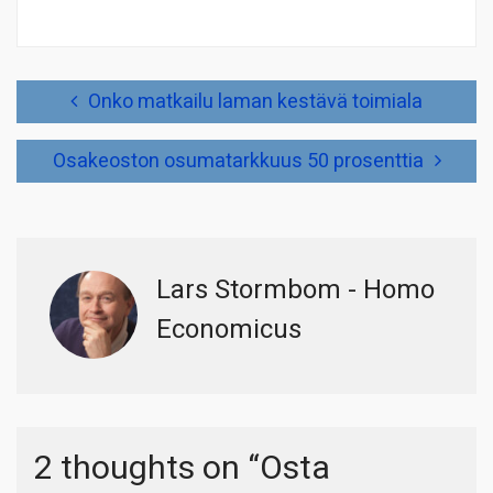
Artikkelien
Onko matkailu laman kestävä toimiala
selaus
Osakeoston osumatarkkuus 50 prosenttia
Lars Stormbom - Homo
Economicus
2 thoughts on “
Osta