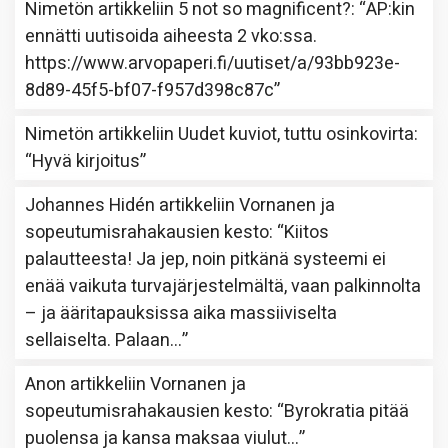
Nimetön
artikkeliin
5 not so magnificent?
: “
AP:kin
ennätti uutisoida aiheesta 2 vko:ssa.
https://www.arvopaperi.fi/uutiset/a/93bb923e-
8d89-45f5-bf07-f957d398c87c
”
Nimetön
artikkeliin
Uudet kuviot, tuttu osinkovirta
:
“
Hyvä kirjoitus
”
Johannes Hidén
artikkeliin
Vornanen ja
sopeutumisrahakausien kesto
: “
Kiitos
palautteesta! Ja jep, noin pitkänä systeemi ei
enää vaikuta turvajärjestelmältä, vaan palkinnolta
– ja ääritapauksissa aika massiiviselta
sellaiselta. Palaan…
”
Anon
artikkeliin
Vornanen ja
sopeutumisrahakausien kesto
: “
Byrokratia pitää
puolensa ja kansa maksaa viulut…
”