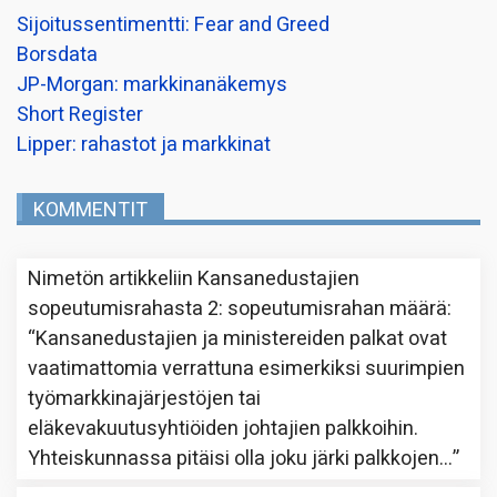
Sijoitussentimentti: Fear and Greed
Borsdata
JP-Morgan: markkinanäkemys
Short Register
Lipper: rahastot ja markkinat
KOMMENTIT
Nimetön
artikkeliin
Kansanedustajien
sopeutumisrahasta 2: sopeutumisrahan määrä
:
“
Kansanedustajien ja ministereiden palkat ovat
vaatimattomia verrattuna esimerkiksi suurimpien
työmarkkinajärjestöjen tai
eläkevakuutusyhtiöiden johtajien palkkoihin.
Yhteiskunnassa pitäisi olla joku järki palkkojen…
”