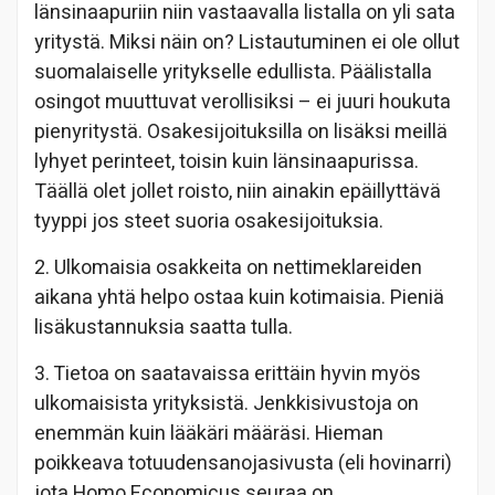
länsinaapuriin niin vastaavalla listalla on yli sata
yritystä. Miksi näin on? Listautuminen ei ole ollut
suomalaiselle yritykselle edullista. Päälistalla
osingot muuttuvat verollisiksi – ei juuri houkuta
pienyritystä. Osakesijoituksilla on lisäksi meillä
lyhyet perinteet, toisin kuin länsinaapurissa.
Täällä olet jollet roisto, niin ainakin epäillyttävä
tyyppi jos steet suoria osakesijoituksia.
2. Ulkomaisia osakkeita on nettimeklareiden
aikana yhtä helpo ostaa kuin kotimaisia. Pieniä
lisäkustannuksia saatta tulla.
3. Tietoa on saatavaissa erittäin hyvin myös
ulkomaisista yrityksistä. Jenkkisivustoja on
enemmän kuin lääkäri määräsi. Hieman
poikkeava totuudensanojasivusta (eli hovinarri)
jota Homo Economicus seuraa on