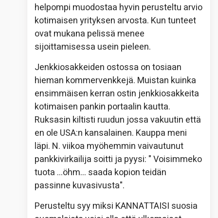
helpompi muodostaa hyvin perusteltu arvio
kotimaisen yrityksen arvosta. Kun tunteet
ovat mukana pelissä menee
sijoittamisessa usein pieleen.
Jenkkiosakkeiden ostossa on tosiaan
hieman kommervenkkejä. Muistan kuinka
ensimmäisen kerran ostin jenkkiosakkeita
kotimaisen pankin portaalin kautta.
Ruksasin kiltisti ruudun jossa vakuutin että
en ole USA:n kansalainen. Kauppa meni
läpi. N. viikoa myöhemmin vaivautunut
pankkivirkailija soitti ja pyysi: " Voisimmeko
tuota …öhm… saada kopion teidän
passinne kuvasivusta".
Perusteltu syy miksi KANNATTAISI suosia