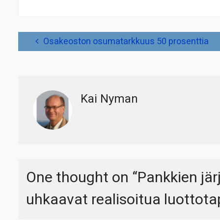
Artikkelien
Osakeoston osumatarkkuus 50 prosenttia
selaus
Kai Nyman
One thought on “
Pankkien jä
uhkaavat realisoitua luottota