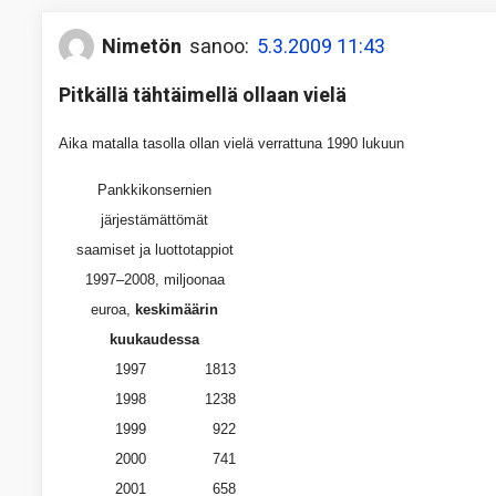
Nimetön
sanoo:
5.3.2009 11:43
Pitkällä tähtäimellä ollaan vielä
Aika matalla tasolla ollan vielä verrattuna 1990 lukuun
Pankkikonsernien
järjestämättömät
saamiset ja luottotappiot
1997–2008, miljoonaa
euroa,
keskimäärin
kuukaudessa
1997
1813
1998
1238
1999
922
2000
741
2001
658