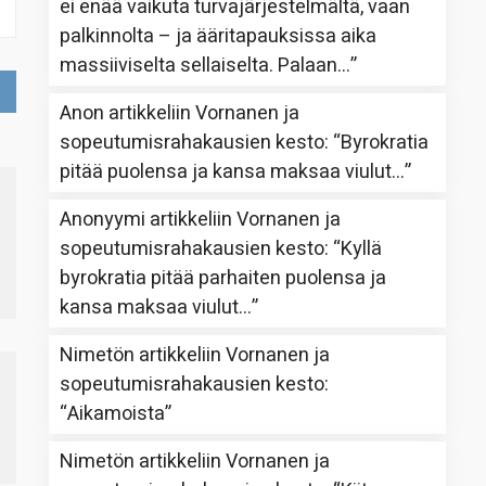
ei enää vaikuta turvajärjestelmältä, vaan
palkinnolta – ja ääritapauksissa aika
massiiviselta sellaiselta. Palaan…
”
Anon
artikkeliin
Vornanen ja
sopeutumisrahakausien kesto
: “
Byrokratia
pitää puolensa ja kansa maksaa viulut…
”
Anonyymi
artikkeliin
Vornanen ja
sopeutumisrahakausien kesto
: “
Kyllä
byrokratia pitää parhaiten puolensa ja
kansa maksaa viulut…
”
Nimetön
artikkeliin
Vornanen ja
sopeutumisrahakausien kesto
:
“
Aikamoista
”
Nimetön
artikkeliin
Vornanen ja