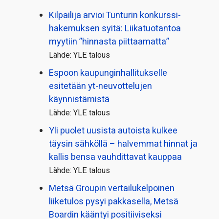
Kilpailija arvioi Tunturin konkurssi­
hakemuksen syitä: Liikatuotantoa
myytiin ”hinnasta piittaamatta”
Lähde: YLE talous
Espoon kaupungin­hallitukselle
esitetään yt-neuvottelujen
käynnistämistä
Lähde: YLE talous
Yli puolet uusista autoista kulkee
täysin sähköllä – halvemmat hinnat ja
kallis bensa vauhdittavat kauppaa
Lähde: YLE talous
Metsä Groupin vertailu­kelpoinen
liiketulos pysyi pakkasella, Metsä
Boardin kääntyi positiiviseksi