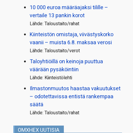
10 000 euroa määräajaksi tilille –
vertaile 13 pankin korot
Lähde: Taloustaito/rahat
Kiinteistön omistaja, viivästyskorko
vaanii – muista 6.8. maksaa verosi
Lähde: Taloustaito/verot
Taloyhtiöillä on keinoja puuttua
väärään pysäköintiin
Lähde: Kiinteistölehti
Ilmastonmuutos haastaa vakuutukset
– odotettavissa entistä rankempaa
säätä
Lähde: Taloustaito/rahat
OMXHEX UUTISIA