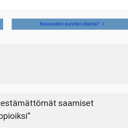
Nouseeko aurinko idästä?
rjestämättömät saamiset
ppioiksi
”