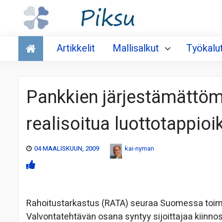
Talous
Artikkelit
Mallisalkut
Työkalu
Pankkien järjestämättö
realisoitua luottotappioi
04 MAALISKUUN, 2009
kai-nyman
Rahoitustarkastus (RATA) seuraa Suomessa toimivi
Valvontatehtävän osana syntyy sijoittajaa kiinn