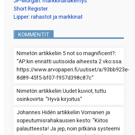
JP-Morgan: markkinanäkemys
Short Register
Lipper: rahastot ja markkinat
KOMMENTIT
Nimetön
artikkeliin
5 not so magnificent?
:
“
AP:kin ennätti uutisoida aiheesta 2 vko:ssa.
https://www.arvopaperi.fi/uutiset/a/93bb923e-
8d89-45f5-bf07-f957d398c87c
”
Nimetön
artikkeliin
Uudet kuviot, tuttu
osinkovirta
: “
Hyvä kirjoitus
”
Johannes Hidén
artikkeliin
Vornanen ja
sopeutumisrahakausien kesto
: “
Kiitos
palautteesta! Ja jep, noin pitkänä systeemi