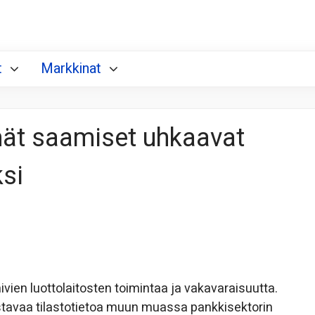
t
Markkinat
mät saamiset uhkaavat
ksi
en luottolaitosten toimintaa ja vakavaraisuutta.
ostavaa tilastotietoa muun muassa pankkisektorin