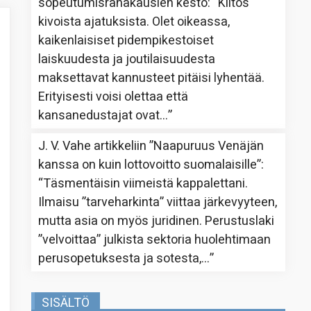
sopeutumisrahakausien kesto
: “
Kiitos
kivoista ajatuksista. Olet oikeassa,
kaikenlaisiset pidempikestoiset
laiskuudesta ja joutilaisuudesta
maksettavat kannusteet pitäisi lyhentää.
Erityisesti voisi olettaa että
kansanedustajat ovat…
”
J. V. Vahe
artikkeliin
”Naapuruus Venäjän
kanssa on kuin lottovoitto suomalaisille”
:
“
Täsmentäisin viimeistä kappalettani.
Ilmaisu ”tarveharkinta” viittaa järkevyyteen,
mutta asia on myös juridinen. Perustuslaki
”velvoittaa” julkista sektoria huolehtimaan
perusopetuksesta ja sotesta,…
”
SISÄLTÖ