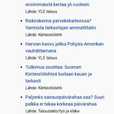
ensimmäistä kertaa yli vuoteen
Lähde: YLE talous
Riskirakenne parvekekaiteessa?
Varmista tarkastajan ammattitaito
Lähde: Kiinteistölehti
Harvian kasvu jatkui Pohjois-Amerikan
vauhdittamana
Lähde: YLE talous
Tutkimus osoittaa: Suomen
Kiinteistölehteä luetaan kauan ja
tarkasti
Lähde: Kiinteistölehti
Paljonko sairauspäivä­rahaa saa? Suuri
palkka ei takaa korkeaa päivärahaa
Lähde: Taloustaito/työ ja eläke