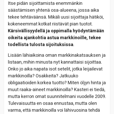
Itse pidän sijoittamista enemmänkin
säästämisen yhtenä osa-alueena, jossa aika
tekee tehtäväänsä. Mikäli uusi sijoittaja hätiköi,
kokeneemmat kotkat riistävät pian tuotot.
Kärsivällisyydellä ja oppimalla hyödyntämään
oikeita ajankohtia astua markkinoille, tekee
todellista tulosta
sijoituksissa
.
Lisään lähiaikoina oman markkinakatsauksen ja
listaan, mihin minusta nyt kannattaisi sijoittaa.
Onko jo aika napata isot setelit, jotka leijailevat
markkinoilla? Osakkeita? Jatkuuko
obligaatioiden korkea tuotto? Miten öljyn hinta ja
muut raaka-aineet markkinoilla? Kasteri ei tiedä,
mutta kerron omat suunnitelmani vuodelle 2009.
Tulevaisuutta en osaa ennustaa, mutta olen
varma, että markkinoilla voi lähivuosina tehdä