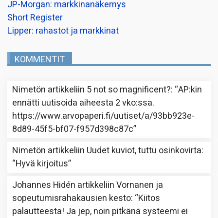
JP-Morgan: markkinanäkemys
Short Register
Lipper: rahastot ja markkinat
KOMMENTIT
Nimetön
artikkeliin
5 not so magnificent?
: “
AP:kin
ennätti uutisoida aiheesta 2 vko:ssa.
https://www.arvopaperi.fi/uutiset/a/93bb923e-
8d89-45f5-bf07-f957d398c87c
”
Nimetön
artikkeliin
Uudet kuviot, tuttu osinkovirta
:
“
Hyvä kirjoitus
”
Johannes Hidén
artikkeliin
Vornanen ja
sopeutumisrahakausien kesto
: “
Kiitos
palautteesta! Ja jep, noin pitkänä systeemi ei