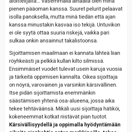
aloittelijalta… Vasemmalla alhaalla olen minä
pienen pääoman kanssa. Suuret pelurit pelaavat
isolla panoksella, mutta minä tiedän että ajan
kanssa minustakin kasvaa iso tekijä. Untuvikon
ei ole syytä ottaa suuria riskejä, vaikka pari
sulkaa onkin ansainnut takalistoonsa.
Sijoittamisen maailmaan ei kannata lähteä liian
röyhkeästi ja pelkkä kullan kilto silmissä.
Ensimmäiset vuodet tulevat usein karuja vuosia
ja tärkeitä oppimisen kannalta. Oikea sijoittaja
on nöyrä, varovainen ja varsinkin kärsivällinen.
Itse pidän sijoittamista enemmänkin
säästämisen yhtenä osa-alueena, jossa aika
tekee tehtäväänsä. Mikäli uusi sijoittaja hätiköi,
kokeneemmat kotkat riistävät pian tuotot.
Kärsivällisyydellä ja oppimalla hyödyntämään