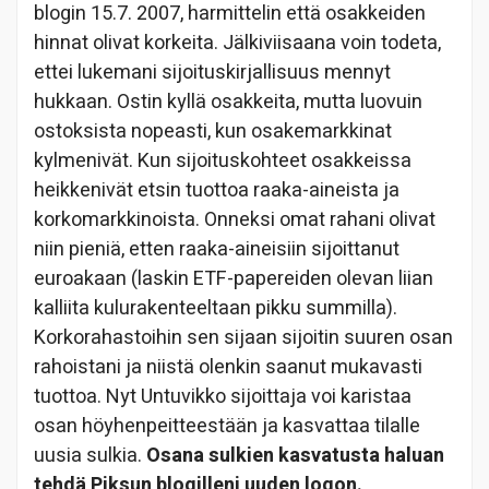
blogin 15.7. 2007, harmittelin että osakkeiden
hinnat olivat korkeita. Jälkiviisaana voin todeta,
ettei lukemani sijoituskirjallisuus mennyt
hukkaan. Ostin kyllä osakkeita, mutta luovuin
ostoksista nopeasti, kun osakemarkkinat
kylmenivät. Kun sijoituskohteet osakkeissa
heikkenivät etsin tuottoa raaka-aineista ja
korkomarkkinoista. Onneksi omat rahani olivat
niin pieniä, etten raaka-aineisiin sijoittanut
euroakaan (laskin ETF-papereiden olevan liian
kalliita kulurakenteeltaan pikku summilla).
Korkorahastoihin sen sijaan sijoitin suuren osan
rahoistani ja niistä olenkin saanut mukavasti
tuottoa. Nyt Untuvikko sijoittaja voi karistaa
osan höyhenpeitteestään ja kasvattaa tilalle
uusia sulkia.
Osana sulkien kasvatusta haluan
tehdä Piksun blogilleni uuden logon.