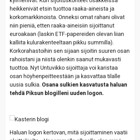
kylmenivät. Kun sijoituskohteet osakkeissa
heikkenivät etsin tuottoa raaka-aineista ja
korkomarkkinoista. Onneksi omat rahani olivat
niin pieniä, etten raaka-aineisiin sijoittanut
euroakaan (laskin ETF-papereiden olevan liian
kalliita kulurakenteeltaan pikku summilla).
Korkorahastoihin sen sijaan sijoitin suuren osan
rahoistani ja niistä olenkin saanut mukavasti
tuottoa. Nyt Untuvikko sijoittaja voi karistaa
osan höyhenpeitteestään ja kasvattaa tilalle
uusia sulkia.
Osana sulkien kasvatusta haluan
tehdä Piksun blogilleni uuden logon.
Haluan logon kertovan, mitä sijoittaminen vaatii