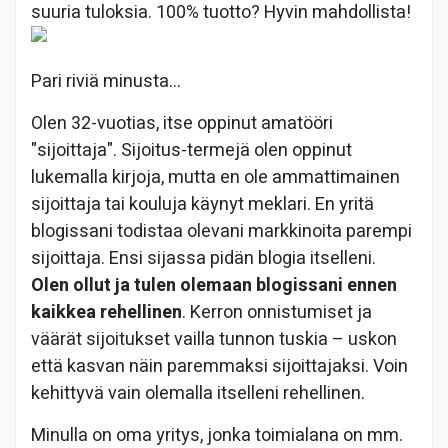
suuria tuloksia. 100% tuotto? Hyvin mahdollista!
Pari riviä minusta…
Olen 32-vuotias, itse oppinut amatööri
"sijoittaja". Sijoitus-termejä olen oppinut
lukemalla kirjoja, mutta en ole ammattimainen
sijoittaja tai kouluja käynyt meklari. En yritä
blogissani todistaa olevani markkinoita parempi
sijoittaja. Ensi sijassa pidän blogia itselleni.
Olen ollut ja tulen olemaan blogissani ennen
kaikkea rehellinen
. Kerron onnistumiset ja
väärät sijoitukset vailla tunnon tuskia – uskon
että kasvan näin paremmaksi sijoittajaksi. Voin
kehittyvä vain olemalla itselleni rehellinen.
Minulla on oma yritys, jonka toimialana on mm.