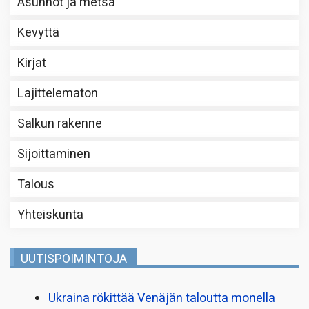
Asunnot ja metsä
Kevyttä
Kirjat
Lajittelematon
Salkun rakenne
Sijoittaminen
Talous
Yhteiskunta
UUTISPOIMINTOJA
Ukraina rökittää Venäjän taloutta monella