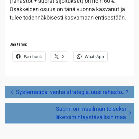
(rahastot + suorat sijoitukset) on noin 60%.
Osakkeiden osuus on tänä vuonna kasvanut ja
tulee todennäköisesti kasvamaan entisestään.
Jaa tämä:
Facebook
X
WhatsApp
Artikkelien
Systematica: vanha strategia, uusi rahasto…?
selaus
Suomi on maailman toiseksi
liiketoimintaystävällisin maa