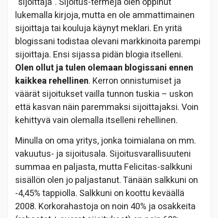
"sijoittaja". Sijoitus-termejä olen oppinut
lukemalla kirjoja, mutta en ole ammattimainen
sijoittaja tai kouluja käynyt meklari. En yritä
blogissani todistaa olevani markkinoita parempi
sijoittaja. Ensi sijassa pidän blogia itselleni.
Olen ollut ja tulen olemaan blogissani ennen
kaikkea rehellinen
. Kerron onnistumiset ja
väärät sijoitukset vailla tunnon tuskia – uskon
että kasvan näin paremmaksi sijoittajaksi. Voin
kehittyvä vain olemalla itselleni rehellinen.
Minulla on oma yritys, jonka toimialana on mm.
vakuutus- ja sijoitusala. Sijoitusvarallisuuteni
summaa en paljasta, mutta Felicitas-salkkuni
sisällön olen jo paljastanut. Tänään salkkuni on
-4,45% tappiolla. Salkkuni on koottu keväällä
2008. Korkorahastoja on noin 40% ja osakkeita