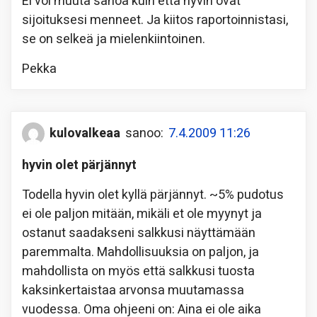
Ei voi muuta sanoa kuin että hyvin ovat
sijoituksesi menneet. Ja kiitos raportoinnistasi,
se on selkeä ja mielenkiintoinen.
Pekka
kulovalkeaa
sanoo:
7.4.2009 11:26
hyvin olet pärjännyt
Todella hyvin olet kyllä pärjännyt. ~5% pudotus
ei ole paljon mitään, mikäli et ole myynyt ja
ostanut saadakseni salkkusi näyttämään
paremmalta. Mahdollisuuksia on paljon, ja
mahdollista on myös että salkkusi tuosta
kaksinkertaistaa arvonsa muutamassa
vuodessa. Oma ohjeeni on: Aina ei ole aika