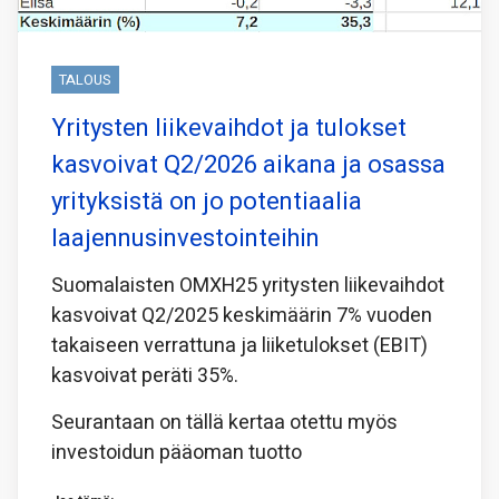
TALOUS
Yritysten liikevaihdot ja tulokset
kasvoivat Q2/2026 aikana ja osassa
yrityksistä on jo potentiaalia
laajennusinvestointeihin
Suomalaisten OMXH25 yritysten liikevaihdot
kasvoivat Q2/2025 keskimäärin 7% vuoden
takaiseen verrattuna ja liiketulokset (EBIT)
kasvoivat peräti 35%.
Seurantaan on tällä kertaa otettu myös
investoidun pääoman tuotto