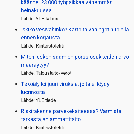
käänne: 23 000 työpaikkaa vähemmän
heinäkuussa
Lähde: YLE talous
Iskikö vesivahinko? Kartoita vahingot huolella
ennen korjausta
Lähde: Kiinteistölehti
Miten lesken saamien pörssi­osakkeiden arvo
määräytyy?
Lähde: Taloustaito/verot
Tekoäly loi juuri viruksia, joita ei löydy
luonnosta
Lähde: YLE tiede
Riskirakenne parvekekaiteessa? Varmista
tarkastajan ammattitaito
Lähde: Kiinteistölehti