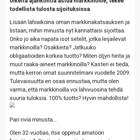
oikeita ajankohtia astua markkinoille, tekee
todellista tulosta
sijoituksissa
.
Lisään lähiaikoina oman markkinakatsauksen ja
listaan, mihin minusta nyt kannattaisi sijoittaa.
Onko jo aika napata isot setelit, jotka leijailevat
markkinoilla? Osakkeita? Jatkuuko
obligaatioiden korkea tuotto? Miten öljyn hinta ja
muut raaka-aineet markkinoilla? Kasteri ei tiedä,
mutta kerron omat suunnitelmani vuodelle 2009.
Tulevaisuutta en osaa ennustaa, mutta olen
varma, että markkinoilla voi lähivuosina tehdä
suuria tuloksia. 100% tuotto? Hyvin mahdollista!
Pari riviä minusta…
Olen 32-vuotias, itse oppinut amatööri