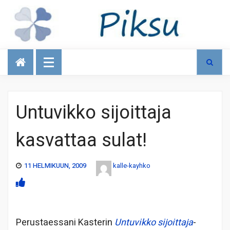
Talous
Untuvikko sijoittaja
kasvattaa sulat!
11 HELMIKUUN, 2009
kalle-kayhko
Perustaessani Kasterin
Untuvikko si
joittaja
-