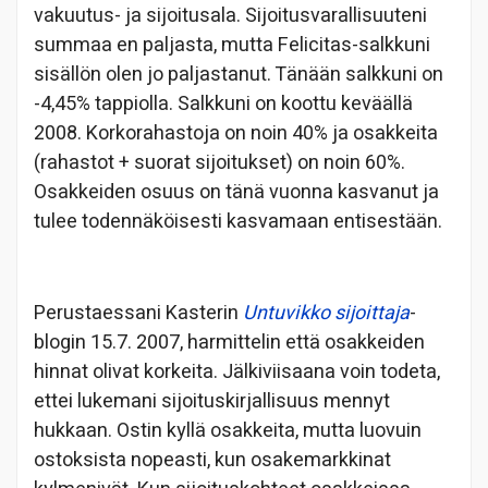
vakuutus- ja sijoitusala. Sijoitusvarallisuuteni
summaa en paljasta, mutta Felicitas-salkkuni
sisällön olen jo paljastanut. Tänään salkkuni on
-4,45% tappiolla. Salkkuni on koottu keväällä
2008. Korkorahastoja on noin 40% ja osakkeita
(rahastot + suorat sijoitukset) on noin 60%.
Osakkeiden osuus on tänä vuonna kasvanut ja
tulee todennäköisesti kasvamaan entisestään.
Perustaessani Kasterin
Untuvikko si
joittaja
-
blogin 15.7. 2007, harmittelin että osakkeiden
hinnat olivat korkeita. Jälkiviisaana voin todeta,
ettei lukemani sijoituskirjallisuus mennyt
hukkaan. Ostin kyllä osakkeita, mutta luovuin
ostoksista nopeasti, kun osakemarkkinat