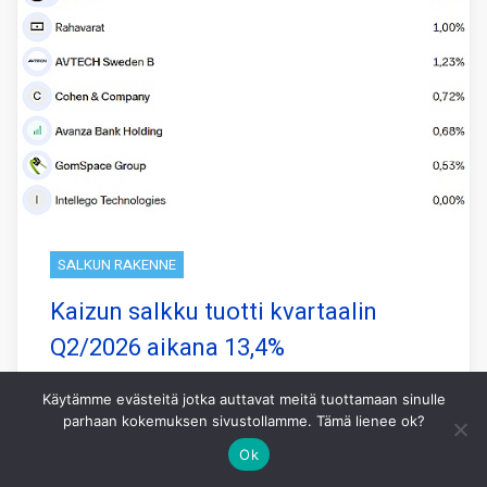
SALKUN RAKENNE
Kaizun salkku tuotti kvartaalin
Q2/2026 aikana 13,4%
Kaizun salkku tuotti kvartaalin Q2/2026
Käytämme evästeitä jotka auttavat meitä tuottamaan sinulle
aikana 13,4% kun pohjoismainen
parhaan kokemuksen sivustollamme. Tämä lienee ok?
vertailuindeksi OMXN40 nousi samassa
Ok
ajassa 3,9%.