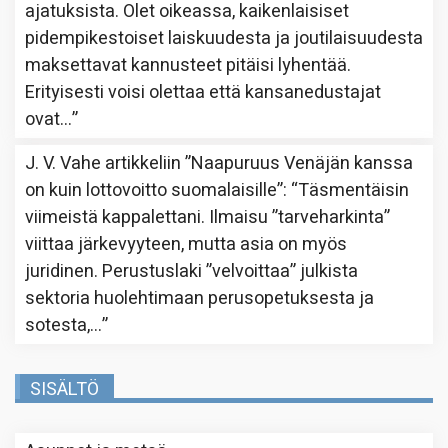
ajatuksista. Olet oikeassa, kaikenlaisiset
pidempikestoiset laiskuudesta ja joutilaisuudesta
maksettavat kannusteet pitäisi lyhentää.
Erityisesti voisi olettaa että kansanedustajat
ovat…
”
J. V. Vahe
artikkeliin
”Naapuruus Venäjän kanssa
on kuin lottovoitto suomalaisille”
: “
Täsmentäisin
viimeistä kappalettani. Ilmaisu ”tarveharkinta”
viittaa järkevyyteen, mutta asia on myös
juridinen. Perustuslaki ”velvoittaa” julkista
sektoria huolehtimaan perusopetuksesta ja
sotesta,…
”
SISÄLTÖ