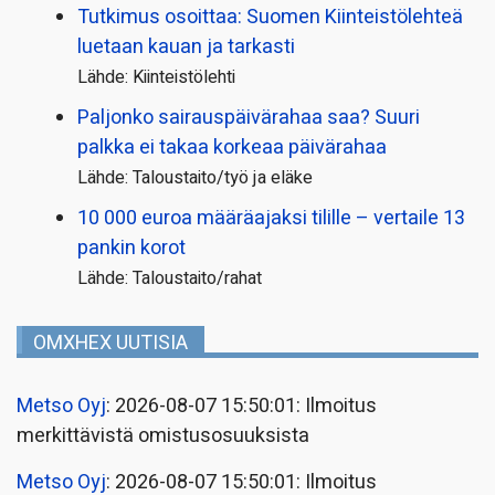
Tutkimus osoittaa: Suomen Kiinteistölehteä
luetaan kauan ja tarkasti
Lähde: Kiinteistölehti
Paljonko sairauspäivä­rahaa saa? Suuri
palkka ei takaa korkeaa päivärahaa
Lähde: Taloustaito/työ ja eläke
10 000 euroa määräajaksi tilille – vertaile 13
pankin korot
Lähde: Taloustaito/rahat
OMXHEX UUTISIA
Metso Oyj
: 2026-08-07 15:50:01: Ilmoitus
merkittävistä omistusosuuksista
Metso Oyj
: 2026-08-07 15:50:01: Ilmoitus