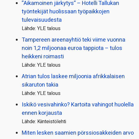
”Aikamoinen järkytys” – Hotelli Tallukan
työntekijät huolissaan työpaikkojen
tulevaisuudesta
Lähde: YLE talous
Tampereen areenayhtiö teki viime vuonna
noin 1,2 miljoonaa euroa tappiota – tulos
heikkeni roimasti
Lähde: YLE talous
Atrian tulos laskee miljoonia afrikkalaisen
sikaruton takia
Lähde: YLE talous
Iskikö vesivahinko? Kartoita vahingot huolella
ennen korjausta
Lähde: Kiinteistölehti
Miten lesken saamien pörssi­osakkeiden arvo