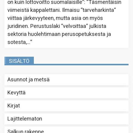
on kuin lottovoitto suomalaisille”
: “
Täsmentäisin
viimeistä kappalettani. Ilmaisu ”tarveharkinta”
viittaa järkevyyteen, mutta asia on myös
juridinen. Perustuslaki ”velvoittaa” julkista
sektoria huolehtimaan perusopetuksesta ja
sotesta,…
”
SISÄLTÖ
Asunnot ja metsä
Kevyttä
Kirjat
Lajittelematon
Salkun rakenne