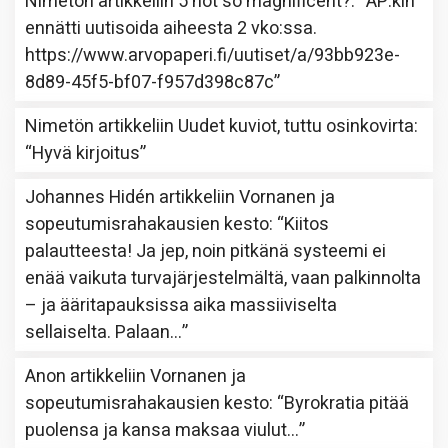
Nimetön
artikkeliin
5 not so magnificent?
: “
AP:kin
ennätti uutisoida aiheesta 2 vko:ssa.
https://www.arvopaperi.fi/uutiset/a/93bb923e-
8d89-45f5-bf07-f957d398c87c
”
Nimetön
artikkeliin
Uudet kuviot, tuttu osinkovirta
:
“
Hyvä kirjoitus
”
Johannes Hidén
artikkeliin
Vornanen ja
sopeutumisrahakausien kesto
: “
Kiitos
palautteesta! Ja jep, noin pitkänä systeemi ei
enää vaikuta turvajärjestelmältä, vaan palkinnolta
– ja ääritapauksissa aika massiiviselta
sellaiselta. Palaan…
”
Anon
artikkeliin
Vornanen ja
sopeutumisrahakausien kesto
: “
Byrokratia pitää
puolensa ja kansa maksaa viulut…
”