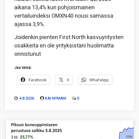
aikana 13,4% kun pohjoismainen
vertailuindeksi OMXN40 nousi samassa
ajassa 3,9%.
Joidenkin pienten First North kasvuyritysten
osakkeita en ole yrityksistäni huolimatta
onnistunut
Jaa tämä:
Facebook
X
WhatsApp
4.8.2026
KAI NYMAN
0