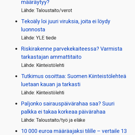
määräytyy?
Lähde: Taloustaito/verot
Tekoäly loi juuri viruksia, joita ei löydy
luonnosta
Lähde: YLE tiede
Riskirakenne parvekekaiteessa? Varmista
tarkastajan ammattitaito
Lähde: Kiinteistölehti
Tutkimus osoittaa: Suomen Kiinteistölehteä
luetaan kauan ja tarkasti
Lähde: Kiinteistölehti
Paljonko sairauspäivä­rahaa saa? Suuri
palkka ei takaa korkeaa päivärahaa
Lähde: Taloustaito/työ ja eläke
10 000 euroa määräajaksi tilille – vertaile 13