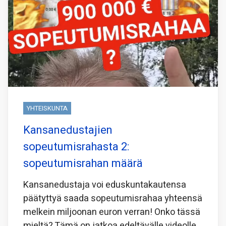
YHTEISKUNTA
Kansanedustajien
sopeutumisrahasta 2:
sopeutumisrahan määrä
Kansanedustaja voi eduskuntakautensa
päätyttyä saada sopeutumisrahaa yhteensä
melkein miljoonan euron verran! Onko tässä
mieltä? Tämä on jatkoa edeltävälle videolle,