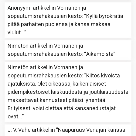
Anonyymi
artikkeliin
Vornanen ja
sopeutumisrahakausien kesto
: “
Kyllä byrokratia
pitää parhaiten puolensa ja kansa maksaa
viulut…
”
Nimetön
artikkeliin
Vornanen ja
sopeutumisrahakausien kesto
: “
Aikamoista
”
Nimetön
artikkeliin
Vornanen ja
sopeutumisrahakausien kesto
: “
Kiitos kivoista
ajatuksista. Olet oikeassa, kaikenlaisiset
pidempikestoiset laiskuudesta ja joutilaisuudesta
maksettavat kannusteet pitäisi lyhentää.
Erityisesti voisi olettaa että kansanedustajat
ovat…
”
J. V. Vahe
artikkeliin
”Naapuruus Venäjän kanssa