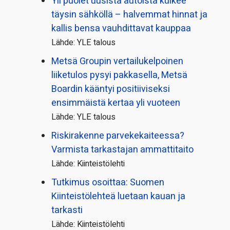
Yli puolet uusista autoista kulkee
täysin sähköllä – halvemmat hinnat ja
kallis bensa vauhdittavat kauppaa
Lähde: YLE talous
Metsä Groupin vertailu­kelpoinen
liiketulos pysyi pakkasella, Metsä
Boardin kääntyi positiiviseksi
ensimmäistä kertaa yli vuoteen
Lähde: YLE talous
Riskirakenne parvekekaiteessa?
Varmista tarkastajan ammattitaito
Lähde: Kiinteistölehti
Tutkimus osoittaa: Suomen
Kiinteistölehteä luetaan kauan ja
tarkasti
Lähde: Kiinteistölehti