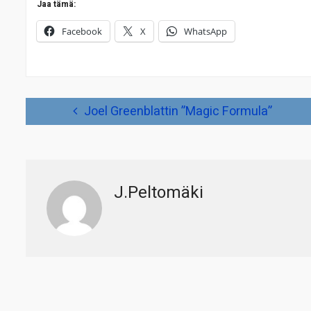
Jaa tämä:
Facebook
X
WhatsApp
Artikkelien
Joel Greenblattin ”Magic Formula”
selaus
J.Peltomäki