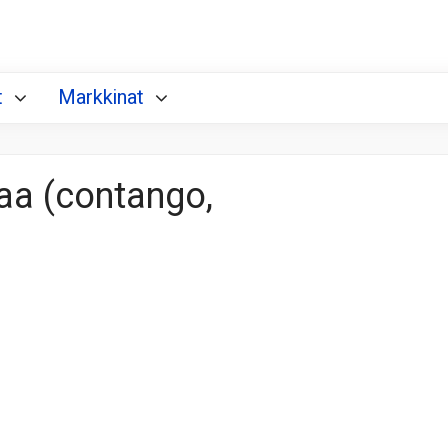
t
Markkinat
aa (contango,