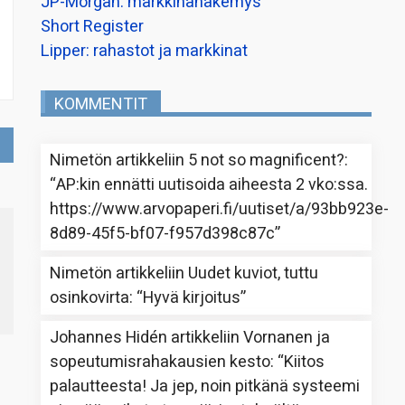
JP-Morgan: markkinanäkemys
Short Register
Lipper: rahastot ja markkinat
KOMMENTIT
Nimetön
artikkeliin
5 not so magnificent?
:
“
AP:kin ennätti uutisoida aiheesta 2 vko:ssa.
https://www.arvopaperi.fi/uutiset/a/93bb923e-
8d89-45f5-bf07-f957d398c87c
”
Nimetön
artikkeliin
Uudet kuviot, tuttu
osinkovirta
: “
Hyvä kirjoitus
”
Johannes Hidén
artikkeliin
Vornanen ja
sopeutumisrahakausien kesto
: “
Kiitos
palautteesta! Ja jep, noin pitkänä systeemi