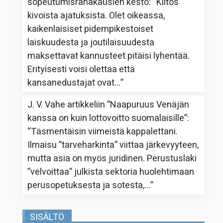
sopeutumisrahakausien kesto
: “
Kiitos
kivoista ajatuksista. Olet oikeassa,
kaikenlaisiset pidempikestoiset
laiskuudesta ja joutilaisuudesta
maksettavat kannusteet pitäisi lyhentää.
Erityisesti voisi olettaa että
kansanedustajat ovat…
”
J. V. Vahe
artikkeliin
”Naapuruus Venäjän
kanssa on kuin lottovoitto suomalaisille”
:
“
Täsmentäisin viimeistä kappalettani.
Ilmaisu ”tarveharkinta” viittaa järkevyyteen,
mutta asia on myös juridinen. Perustuslaki
”velvoittaa” julkista sektoria huolehtimaan
perusopetuksesta ja sotesta,…
”
SISÄLTÖ