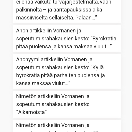
ei enää vaikuta turvajärjestelmältä, vaan
palkinnolta – ja ääritapauksissa aika
massiiviselta sellaiselta. Palaan…
”
Anon
artikkeliin
Vornanen ja
sopeutumisrahakausien kesto
: “
Byrokratia
pitää puolensa ja kansa maksaa viulut…
”
Anonyymi
artikkeliin
Vornanen ja
sopeutumisrahakausien kesto
: “
Kyllä
byrokratia pitää parhaiten puolensa ja
kansa maksaa viulut…
”
Nimetön
artikkeliin
Vornanen ja
sopeutumisrahakausien kesto
:
“
Aikamoista
”
Nimetön
artikkeliin
Vornanen ja