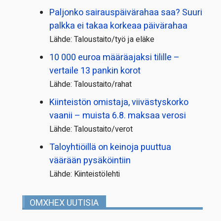
Paljonko sairauspäivä­rahaa saa? Suuri
palkka ei takaa korkeaa päivärahaa
Lähde: Taloustaito/työ ja eläke
10 000 euroa määräajaksi tilille –
vertaile 13 pankin korot
Lähde: Taloustaito/rahat
Kiinteistön omistaja, viivästyskorko
vaanii – muista 6.8. maksaa verosi
Lähde: Taloustaito/verot
Taloyhtiöillä on keinoja puuttua
väärään pysäköintiin
Lähde: Kiinteistölehti
OMXHEX UUTISIA