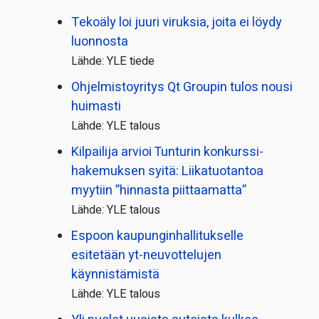
Tekoäly loi juuri viruksia, joita ei löydy
luonnosta
Lähde: YLE tiede
Ohjelmistoyritys Qt Groupin tulos nousi
huimasti
Lähde: YLE talous
Kilpailija arvioi Tunturin konkurssi­
hakemuksen syitä: Liikatuotantoa
myytiin ”hinnasta piittaamatta”
Lähde: YLE talous
Espoon kaupungin­hallitukselle
esitetään yt-neuvottelujen
käynnistämistä
Lähde: YLE talous