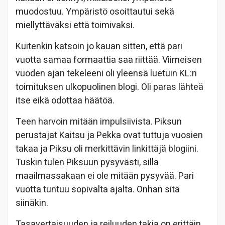
muodostuu. Ympäristö osoittautui sekä
miellyttäväksi että toimivaksi.
Kuitenkin katsoin jo kauan sitten, että pari
vuotta samaa formaattia saa riittää. Viimeisen
vuoden ajan tekeleeni oli yleensä luetuin KL:n
toimituksen ulkopuolinen blogi. Oli paras lähteä
itse eikä odottaa häätöä.
Teen harvoin mitään impulsiivista. Piksun
perustajat Kaitsu ja Pekka ovat tuttuja vuosien
takaa ja Piksu oli merkittävin linkittäjä blogiini.
Tuskin tulen Piksuun pysyvästi, sillä
maailmassakaan ei ole mitään pysyvää. Pari
vuotta tuntuu sopivalta ajalta. Onhan sitä
siinäkin.
Tasavertaisuuden ja reiluuden takia on erittäin