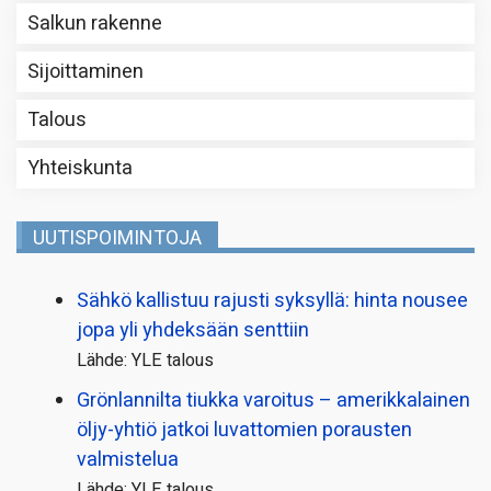
Salkun rakenne
Sijoittaminen
Talous
Yhteiskunta
UUTISPOIMINTOJA
Sähkö kallistuu rajusti syksyllä: hinta nousee
jopa yli yhdeksään senttiin
Lähde: YLE talous
Grönlannilta tiukka varoitus – amerikkalainen
öljy-yhtiö jatkoi luvattomien porausten
valmistelua
Lähde: YLE talous