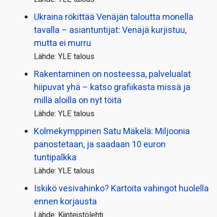
Ukraina rökittää Venäjän taloutta monella
tavalla – asiantuntijat: Venäjä kurjistuu,
mutta ei murru
Lähde: YLE talous
Rakentaminen on nosteessa, palvelualat
hiipuvat yhä – katso grafiikasta missä ja
millä aloilla on nyt töitä
Lähde: YLE talous
Kolmekymppinen Satu Mäkelä: Miljoonia
panostetaan, ja saadaan 10 euron
tuntipalkka
Lähde: YLE talous
Iskikö vesivahinko? Kartoita vahingot huolella
ennen korjausta
Lähde: Kiinteistölehti