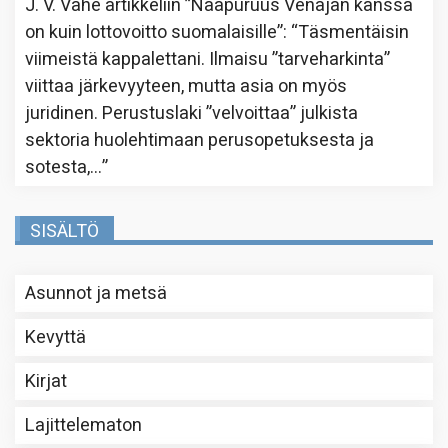
J. V. Vahe
artikkeliin
”Naapuruus Venäjän kanssa
on kuin lottovoitto suomalaisille”
: “
Täsmentäisin
viimeistä kappalettani. Ilmaisu ”tarveharkinta”
viittaa järkevyyteen, mutta asia on myös
juridinen. Perustuslaki ”velvoittaa” julkista
sektoria huolehtimaan perusopetuksesta ja
sotesta,…
”
SISÄLTÖ
Asunnot ja metsä
Kevyttä
Kirjat
Lajittelematon