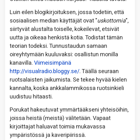
Luin eilen blogikirjoituksen, jossa todetiin, että
sosiaalisen median käyttäjät ovat "
uskottomia
",
siirtyvät alustalta toiselle, kokeilevat, etsivät
uutta ja oikeaa henkistä kotia. Todistat tämän
teorian todeksi. Tunnustaudun samaan
oireyhtymään kuuluvaksi: osallistun monilla
kanavilla.
Viimeisimpänä
http://visualradio.bloggy.se/
. Täällä seuraan
ruotsalaisten jaikumista. Se tekee hyvää kielen
kannalta, koska ankkalammikossa ruotsinkieli
uudistuu hitaasti.
Porukat hakeutuvat ymmärtääkseni yhteisöihin,
joissa heistä (meistä) välitetään. Vapaat
kirjoittajat haluavat toimia mukavassa
ympäristössä ja kaveripiirissä.