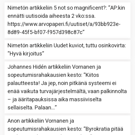
Nimetön
artikkeliin
5 not so magnificent?
: “
AP:kin
ennätti uutisoida aiheesta 2 vko:ssa.
https://www.arvopaperi.fi/uutiset/a/93bb923e-
8d89-45f5-bf07-f957d398c87c
”
Nimetön
artikkeliin
Uudet kuviot, tuttu osinkovirta
:
“
Hyvä kirjoitus
”
Johannes Hidén
artikkeliin
Vornanen ja
sopeutumisrahakausien kesto
: “
Kiitos
palautteesta! Ja jep, noin pitkänä systeemi ei
enää vaikuta turvajärjestelmältä, vaan palkinnolta
– ja ääritapauksissa aika massiiviselta
sellaiselta. Palaan…
”
Anon
artikkeliin
Vornanen ja
sopeutumisrahakausien kesto
: “
Byrokratia pitää