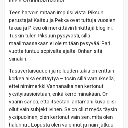
itse eikä odottaa häätöä.
Teen harvoin mitään impulsiivista. Piksun
perustajat Kaitsu ja Pekka ovat tuttuja vuosien
takaa ja Piksu oli merkittävin linkittäjä blogiini.
Tuskin tulen Piksuun pysyvästi, sillä
maailmassakaan ei ole mitään pysyvää. Pari
vuotta tuntuu sopivalta ajalta. Onhan sitä
siinäkin.
Tasavertaisuuden ja reiluuden takia on erittäin
korkea aika esittäytyä – tosin sillä varauksella,
ettei nimimerkki Vanhanaikainen kertonut
yksityisasioistaan, enkä kerro minäkään. On
väärin sanoa, että itsestäni antamani kuva olisi
ollut vain subjektiivinen. Se on ollut myös täysin
yksipuolinen, olen kertonut vain sen, mitä olen
halunnut. Lopusta olen vaiennut ja näin jatkuu.