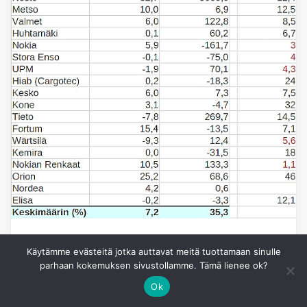
TALOUS
Käytämme evästeitä jotka auttavat meitä tuottamaan sinulle
parhaan kokemuksen sivustollamme. Tämä lienee ok?
Yritysten liikevaihdot ja tulokset
Ok
kasvoivat Q2/2026 aikana ja osassa