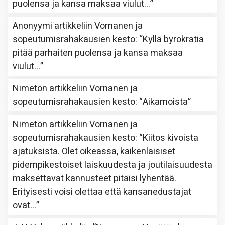
puolensa ja kansa maksaa viulut…
”
Anonyymi
artikkeliin
Vornanen ja
sopeutumisrahakausien kesto
: “
Kyllä byrokratia
pitää parhaiten puolensa ja kansa maksaa
viulut…
”
Nimetön
artikkeliin
Vornanen ja
sopeutumisrahakausien kesto
: “
Aikamoista
”
Nimetön
artikkeliin
Vornanen ja
sopeutumisrahakausien kesto
: “
Kiitos kivoista
ajatuksista. Olet oikeassa, kaikenlaisiset
pidempikestoiset laiskuudesta ja joutilaisuudesta
maksettavat kannusteet pitäisi lyhentää.
Erityisesti voisi olettaa että kansanedustajat
ovat…
”