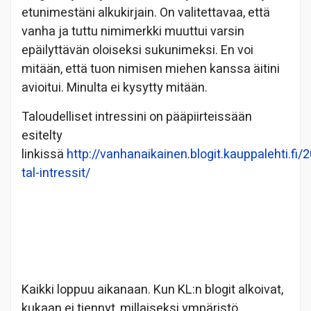
etunimestäni alkukirjain. On valitettavaa, että
vanha ja tuttu nimimerkki muuttui varsin
epäilyttävän oloiseksi sukunimeksi. En voi
mitään, että tuon nimisen miehen kanssa äitini
avioitui. Minulta ei kysytty mitään.
Taloudelliset intressini on pääpiirteissään
esitelty
linkissä
http://vanhanaikainen.blogit.kauppalehti.fi/
tal-intressit/
Kaikki loppuu aikanaan. Kun KL:n blogit alkoivat,
kukaan ei tiennyt, millaiseksi ympäristö