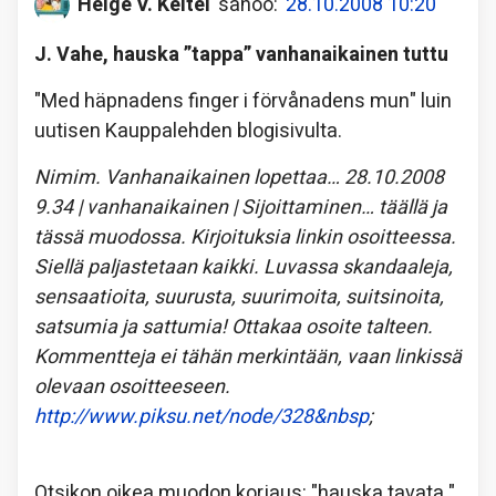
Helge V. Keitel
sanoo:
28.10.2008 10:20
J. Vahe, hauska ”tappa” vanhanaikainen tuttu
"Med häpnadens finger i förvånadens mun" luin
uutisen Kauppalehden blogisivulta.
Nimim. Vanhanaikainen lopettaa… 28.10.2008
9.34 | vanhanaikainen | Sijoittaminen… täällä ja
tässä muodossa. Kirjoituksia linkin osoitteessa.
Siellä paljastetaan kaikki. Luvassa skandaaleja,
sensaatioita, suurusta, suurimoita, suitsinoita,
satsumia ja sattumia! Ottakaa osoite talteen.
Kommentteja ei tähän merkintään, vaan linkissä
olevaan osoitteeseen.
http://www.piksu.net/node/328&nbsp
;
Otsikon oikea muodon korjaus: "hauska tavata."