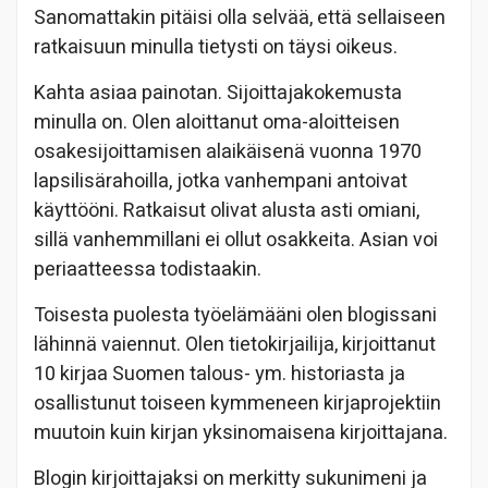
Sanomattakin pitäisi olla selvää, että sellaiseen
ratkaisuun minulla tietysti on täysi oikeus.
Kahta asiaa painotan. Sijoittajakokemusta
minulla on. Olen aloittanut oma-aloitteisen
osakesijoittamisen alaikäisenä vuonna 1970
lapsilisärahoilla, jotka vanhempani antoivat
käyttööni. Ratkaisut olivat alusta asti omiani,
sillä vanhemmillani ei ollut osakkeita. Asian voi
periaatteessa todistaakin.
Toisesta puolesta työelämääni olen blogissani
lähinnä vaiennut. Olen tietokirjailija, kirjoittanut
10 kirjaa Suomen talous- ym. historiasta ja
osallistunut toiseen kymmeneen kirjaprojektiin
muutoin kuin kirjan yksinomaisena kirjoittajana.
Blogin kirjoittajaksi on merkitty sukunimeni ja