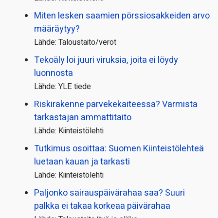
Miten lesken saamien pörssi­osakkeiden arvo
määräytyy?
Lähde: Taloustaito/verot
Tekoäly loi juuri viruksia, joita ei löydy
luonnosta
Lähde: YLE tiede
Riskirakenne parvekekaiteessa? Varmista
tarkastajan ammattitaito
Lähde: Kiinteistölehti
Tutkimus osoittaa: Suomen Kiinteistölehteä
luetaan kauan ja tarkasti
Lähde: Kiinteistölehti
Paljonko sairauspäivä­rahaa saa? Suuri
palkka ei takaa korkeaa päivärahaa