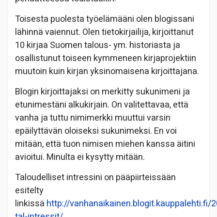
Toisesta puolesta työelämääni olen blogissani
lähinnä vaiennut. Olen tietokirjailija, kirjoittanut
10 kirjaa Suomen talous- ym. historiasta ja
osallistunut toiseen kymmeneen kirjaprojektiin
muutoin kuin kirjan yksinomaisena kirjoittajana.
Blogin kirjoittajaksi on merkitty sukunimeni ja
etunimestäni alkukirjain. On valitettavaa, että
vanha ja tuttu nimimerkki muuttui varsin
epäilyttävän oloiseksi sukunimeksi. En voi
mitään, että tuon nimisen miehen kanssa äitini
avioitui. Minulta ei kysytty mitään.
Taloudelliset intressini on pääpiirteissään
esitelty
linkissä
http://vanhanaikainen.blogit.kauppalehti.fi/
tal-intressit/