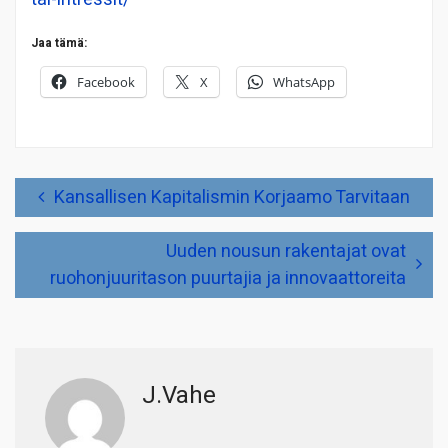
Jaa tämä:
Facebook
X
WhatsApp
Artikkelien
Kansallisen Kapitalismin Korjaamo Tarvitaan
selaus
Uuden nousun rakentajat ovat
ruohonjuuritason puurtajia ja innovaattoreita
J.Vahe