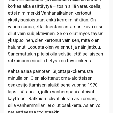
korkea aika esittäytyä – tosin sillä varauksella,
ettei nimimerkki Vanhanaikainen kertonut
yksityisasioistaan, enkä kerro minäkään. On
väärin sanoa, että itsestäni antamani kuva olisi
ollut vain subjektiivinen. Se on ollut myös täysin
yksipuolinen, olen kertonut vain sen, mitä olen
halunnut. Lopusta olen vaiennut ja näin jatkuu.
Sanomattakin pitäisi olla selvää, että sellaiseen
ratkaisuun minulla tietysti on täysi oikeus.
Kahta asiaa painotan. Sijoittajakokemusta
minulla on. Olen aloittanut oma-aloitteisen
osakesijoittamisen alaikäisenä vuonna 1970
lapsilisärahoilla, jotka vanhempani antoivat
käyttööni. Ratkaisut olivat alusta asti omiani,
sillä vanhemmillani ei ollut osakkeita. Asian voi
periaatteessa todistaakin.