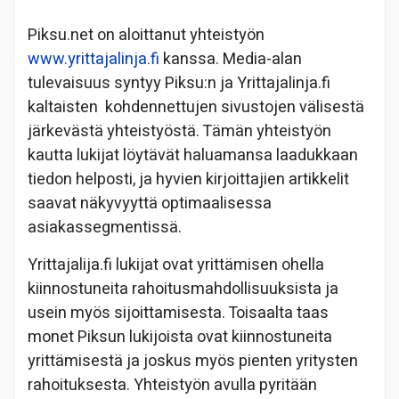
Piksu.net on aloittanut yhteistyön
www.yrittajalinja.fi
kanssa. Media-alan
tulevaisuus syntyy Piksu:n ja Yrittajalinja.fi
kaltaisten kohdennettujen sivustojen välisestä
järkevästä yhteistyöstä. Tämän yhteistyön
kautta lukijat löytävät haluamansa laadukkaan
tiedon helposti, ja hyvien kirjoittajien artikkelit
saavat näkyvyyttä optimaalisessa
asiakassegmentissä.
Yrittajalija.fi lukijat ovat yrittämisen ohella
kiinnostuneita rahoitusmahdollisuuksista ja
usein myös sijoittamisesta. Toisaalta taas
monet Piksun lukijoista ovat kiinnostuneita
yrittämisestä ja joskus myös pienten yritysten
rahoituksesta. Yhteistyön avulla pyritään