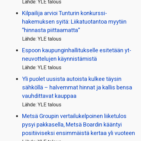
Lähde: YLE talous
Kilpailija arvioi Tunturin konkurssi­
hakemuksen syitä: Liikatuotantoa myytiin
”hinnasta piittaamatta”
Lähde: YLE talous
Espoon kaupungin­hallitukselle esitetään yt-
neuvottelujen käynnistämistä
Lähde: YLE talous
Yli puolet uusista autoista kulkee täysin
sähköllä – halvemmat hinnat ja kallis bensa
vauhdittavat kauppaa
Lähde: YLE talous
Metsä Groupin vertailu­kelpoinen liiketulos
pysyi pakkasella, Metsä Boardin kääntyi
positiiviseksi ensimmäistä kertaa yli vuoteen