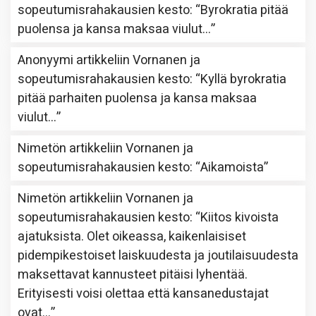
sopeutumisrahakausien kesto
: “
Byrokratia pitää
puolensa ja kansa maksaa viulut…
”
Anonyymi
artikkeliin
Vornanen ja
sopeutumisrahakausien kesto
: “
Kyllä byrokratia
pitää parhaiten puolensa ja kansa maksaa
viulut…
”
Nimetön
artikkeliin
Vornanen ja
sopeutumisrahakausien kesto
: “
Aikamoista
”
Nimetön
artikkeliin
Vornanen ja
sopeutumisrahakausien kesto
: “
Kiitos kivoista
ajatuksista. Olet oikeassa, kaikenlaisiset
pidempikestoiset laiskuudesta ja joutilaisuudesta
maksettavat kannusteet pitäisi lyhentää.
Erityisesti voisi olettaa että kansanedustajat
ovat…
”