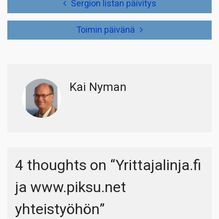
Sergion listan päivitys
selaus
Toimin päivänä
Kai Nyman
4 thoughts on “
Yrittajalinja.fi
ja www.piksu.net
yhteistyöhön
”