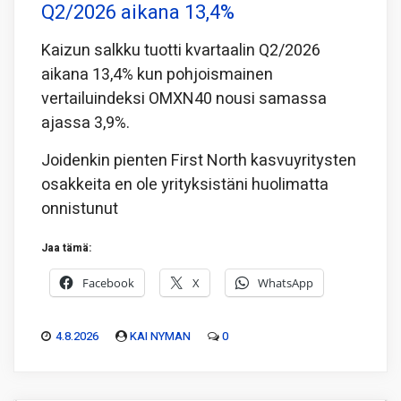
Q2/2026 aikana 13,4%
Kaizun salkku tuotti kvartaalin Q2/2026
aikana 13,4% kun pohjoismainen
vertailuindeksi OMXN40 nousi samassa
ajassa 3,9%.
Joidenkin pienten First North kasvuyritysten
osakkeita en ole yrityksistäni huolimatta
onnistunut
Jaa tämä:
Facebook
X
WhatsApp
4.8.2026
KAI NYMAN
0