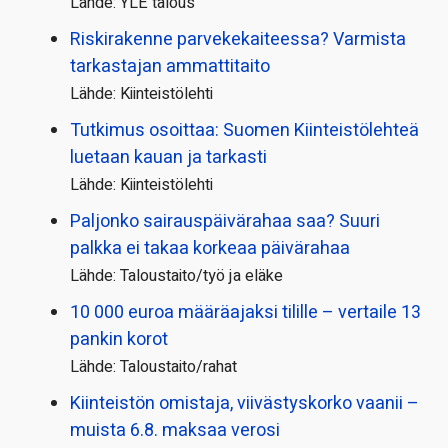
Lähde: YLE talous
Riskirakenne parvekekaiteessa? Varmista
tarkastajan ammattitaito
Lähde: Kiinteistölehti
Tutkimus osoittaa: Suomen Kiinteistölehteä
luetaan kauan ja tarkasti
Lähde: Kiinteistölehti
Paljonko sairauspäivä­rahaa saa? Suuri
palkka ei takaa korkeaa päivärahaa
Lähde: Taloustaito/työ ja eläke
10 000 euroa määräajaksi tilille – vertaile 13
pankin korot
Lähde: Taloustaito/rahat
Kiinteistön omistaja, viivästyskorko vaanii –
muista 6.8. maksaa verosi