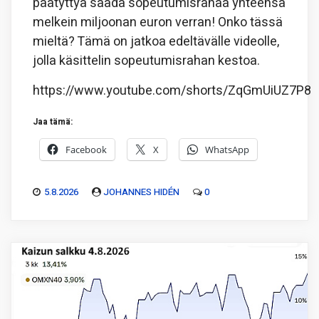
päätyttyä saada sopeutumisrahaa yhteensä
melkein miljoonan euron verran! Onko tässä
mieltä? Tämä on jatkoa edeltävälle videolle,
jolla käsittelin sopeutumisrahan kestoa.
https://www.youtube.com/shorts/ZqGmUiUZ7P8
Jaa tämä:
Facebook
X
WhatsApp
5.8.2026
JOHANNES HIDÉN
0