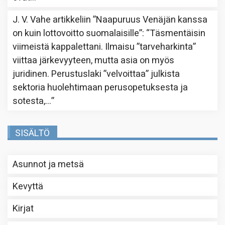
J. V. Vahe
artikkeliin
”Naapuruus Venäjän kanssa
on kuin lottovoitto suomalaisille”
: “
Täsmentäisin
viimeistä kappalettani. Ilmaisu ”tarveharkinta”
viittaa järkevyyteen, mutta asia on myös
juridinen. Perustuslaki ”velvoittaa” julkista
sektoria huolehtimaan perusopetuksesta ja
sotesta,…
”
SISÄLTÖ
Asunnot ja metsä
Kevyttä
Kirjat