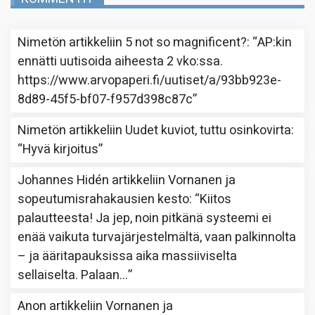
Nimetön
artikkeliin
5 not so magnificent?
: “
AP:kin
ennätti uutisoida aiheesta 2 vko:ssa.
https://www.arvopaperi.fi/uutiset/a/93bb923e-
8d89-45f5-bf07-f957d398c87c
”
Nimetön
artikkeliin
Uudet kuviot, tuttu osinkovirta
:
“
Hyvä kirjoitus
”
Johannes Hidén
artikkeliin
Vornanen ja
sopeutumisrahakausien kesto
: “
Kiitos
palautteesta! Ja jep, noin pitkänä systeemi ei
enää vaikuta turvajärjestelmältä, vaan palkinnolta
– ja ääritapauksissa aika massiiviselta
sellaiselta. Palaan…
”
Anon
artikkeliin
Vornanen ja