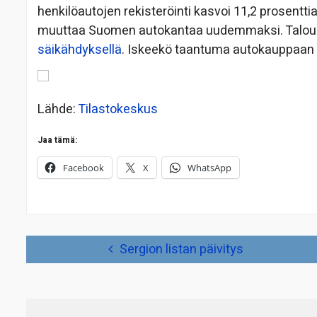
henkilöautojen rekisteröinti kasvoi 11,2 prosentt
muuttaa Suomen autokantaa uudemmaksi. Talousle
säikähdyksellä
. Iskeekö taantuma autokauppaan
Lähde:
Tilastokeskus
Jaa tämä:
Facebook
X
WhatsApp
Artikkelien
Sergion listan päivitys
selaus