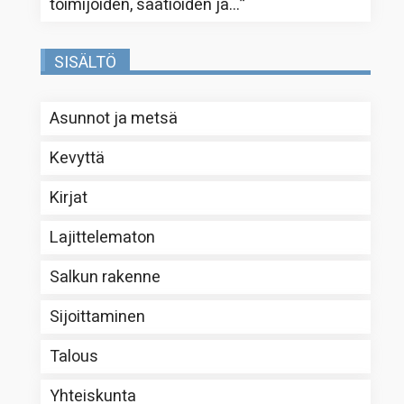
toimijoiden, säätiöiden ja…
”
SISÄLTÖ
Asunnot ja metsä
Kevyttä
Kirjat
Lajittelematon
Salkun rakenne
Sijoittaminen
Talous
Yhteiskunta