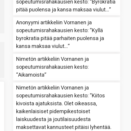
sopeutumisrahakausien kesto
: “
Byrokratia
pitää puolensa ja kansa maksaa viulut…
”
Anonyymi
artikkeliin
Vornanen ja
sopeutumisrahakausien kesto
: “
Kyllä
byrokratia pitää parhaiten puolensa ja
kansa maksaa viulut…
”
Nimetön
artikkeliin
Vornanen ja
sopeutumisrahakausien kesto
:
“
Aikamoista
”
Nimetön
artikkeliin
Vornanen ja
sopeutumisrahakausien kesto
: “
Kiitos
kivoista ajatuksista. Olet oikeassa,
kaikenlaisiset pidempikestoiset
laiskuudesta ja joutilaisuudesta
maksettavat kannusteet pitäisi lyhentää.