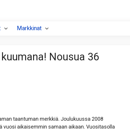
t
Markkinat
 kuumana! Nousua 36
a laman taantuman merkkiä. Joulukuussa 2008
tä vuosi aikaisemmin samaan aikaan. Vuositasolla