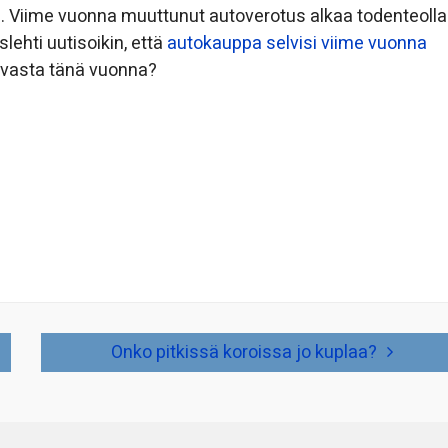
ia. Viime vuonna muuttunut autoverotus alkaa todenteolla
hti uutisoikin, että
autokauppa selvisi viime vuonna
 vasta tänä vuonna?
Onko pitkissä koroissa jo kuplaa?