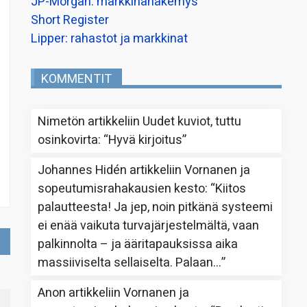
JP-Morgan: markkinanäkemys
Short Register
Lipper: rahastot ja markkinat
KOMMENTIT
Nimetön
artikkeliin
Uudet kuviot, tuttu
osinkovirta
: “
Hyvä kirjoitus
”
Johannes Hidén
artikkeliin
Vornanen ja
sopeutumisrahakausien kesto
: “
Kiitos
palautteesta! Ja jep, noin pitkänä systeemi
ei enää vaikuta turvajärjestelmältä, vaan
palkinnolta – ja ääritapauksissa aika
massiiviselta sellaiselta. Palaan…
”
Anon
artikkeliin
Vornanen ja