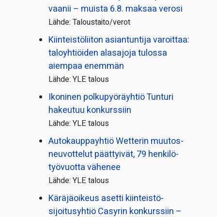
vaanii – muista 6.8. maksaa verosi
Lähde: Taloustaito/verot
Kiinteistö­liiton asiantuntija varoittaa:
taloyhtiöiden alasajoja tulossa
aiempaa enemmän
Lähde: YLE talous
Ikoninen polkupyörä­yhtiö Tunturi
hakeutuu konkurssiin
Lähde: YLE talous
Autokauppayhtiö Wetterin muutos­
neuvottelut päättyivät, 79 henkilö­
työvuotta vähenee
Lähde: YLE talous
Käräjäoikeus asetti kiinteistö­
sijoitusyhtiö Casyrin konkurssiin –