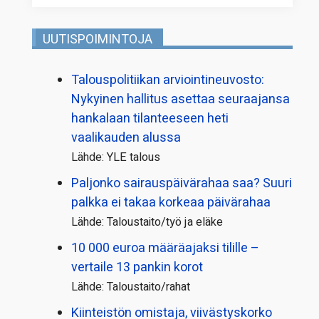
UUTISPOIMINTOJA
Talous­politiikan arviointi­neuvosto:
Nykyinen hallitus asettaa seuraajansa
hankalaan tilanteeseen heti
vaalikauden alussa
Lähde: YLE talous
Paljonko sairauspäivä­rahaa saa? Suuri
palkka ei takaa korkeaa päivärahaa
Lähde: Taloustaito/työ ja eläke
10 000 euroa määräajaksi tilille –
vertaile 13 pankin korot
Lähde: Taloustaito/rahat
Kiinteistön omistaja, viivästyskorko