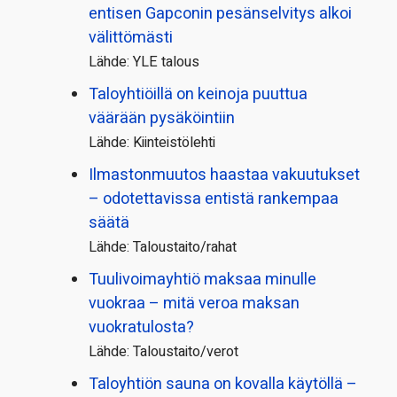
entisen Gapconin pesänselvitys alkoi
välittömästi
Lähde: YLE talous
Taloyhtiöillä on keinoja puuttua
väärään pysäköintiin
Lähde: Kiinteistölehti
Ilmastonmuutos haastaa vakuutukset
– odotettavissa entistä rankempaa
säätä
Lähde: Taloustaito/rahat
Tuulivoimayhtiö maksaa minulle
vuokraa – mitä veroa maksan
vuokratulosta?
Lähde: Taloustaito/verot
Taloyhtiön sauna on kovalla käytöllä –