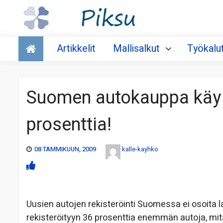
Talous
Artikkelit
Mallisalkut
Työkalu
Suomen autokauppa käy
prosenttia!
08 TAMMIKUUN, 2009
kalle-kayhko
Uusien autojen rekisteröinti Suomessa ei osoit
rekisteröityyn 36 prosenttia enemmän autoja, mi