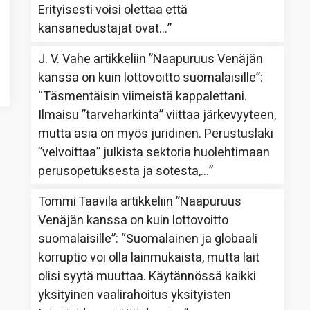
Erityisesti voisi olettaa että
kansanedustajat ovat…
”
J. V. Vahe
artikkeliin
”Naapuruus Venäjän
kanssa on kuin lottovoitto suomalaisille”
:
“
Täsmentäisin viimeistä kappalettani.
Ilmaisu ”tarveharkinta” viittaa järkevyyteen,
mutta asia on myös juridinen. Perustuslaki
”velvoittaa” julkista sektoria huolehtimaan
perusopetuksesta ja sotesta,…
”
Tommi Taavila
artikkeliin
”Naapuruus
Venäjän kanssa on kuin lottovoitto
suomalaisille”
: “
Suomalainen ja globaali
korruptio voi olla lainmukaista, mutta lait
olisi syytä muuttaa. Käytännössä kaikki
yksityinen vaalirahoitus yksityisten