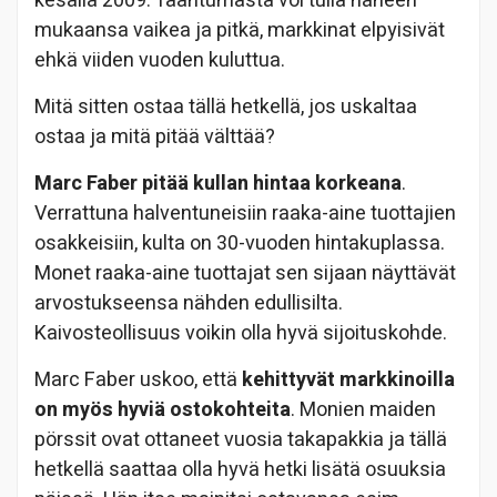
kesällä 2009. Taantumasta voi tulla häneen
mukaansa vaikea ja pitkä, markkinat elpyisivät
ehkä viiden vuoden kuluttua.
Mitä sitten ostaa tällä hetkellä, jos uskaltaa
ostaa ja mitä pitää välttää?
Marc Faber pitää kullan hintaa korkeana
.
Verrattuna halventuneisiin raaka-aine tuottajien
osakkeisiin, kulta on 30-vuoden hintakuplassa.
Monet raaka-aine tuottajat sen sijaan näyttävät
arvostukseensa nähden edullisilta.
Kaivosteollisuus voikin olla hyvä sijoituskohde.
Marc Faber uskoo, että
kehittyvät markkinoilla
on myös hyviä ostokohteita
. Monien maiden
pörssit ovat ottaneet vuosia takapakkia ja tällä
hetkellä saattaa olla hyvä hetki lisätä osuuksia