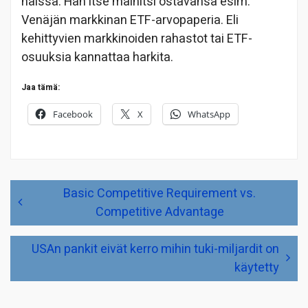
näissä. Hän itse mainitsi ostavansa esim.
Venäjän markkinan ETF-arvopaperia. Eli
kehittyvien markkinoiden rahastot tai ETF-
osuuksia kannattaa harkita.
Jaa tämä:
Facebook
X
WhatsApp
Artikkelien
Basic Competitive Requirement vs.
selaus
Competitive Advantage
USAn pankit eivät kerro mihin tuki-miljardit on
käytetty