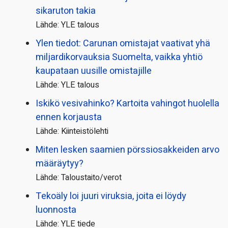
sikaruton takia
Lähde: YLE talous
Ylen tiedot: Carunan omistajat vaativat yhä
miljardi­korvauksia Suomelta, vaikka yhtiö
kaupataan uusille omistajille
Lähde: YLE talous
Iskikö vesivahinko? Kartoita vahingot huolella
ennen korjausta
Lähde: Kiinteistölehti
Miten lesken saamien pörssi­osakkeiden arvo
määräytyy?
Lähde: Taloustaito/verot
Tekoäly loi juuri viruksia, joita ei löydy
luonnosta
Lähde: YLE tiede