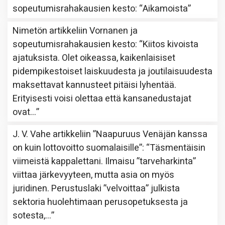
sopeutumisrahakausien kesto
: “
Aikamoista
”
Nimetön
artikkeliin
Vornanen ja
sopeutumisrahakausien kesto
: “
Kiitos kivoista
ajatuksista. Olet oikeassa, kaikenlaisiset
pidempikestoiset laiskuudesta ja joutilaisuudesta
maksettavat kannusteet pitäisi lyhentää.
Erityisesti voisi olettaa että kansanedustajat
ovat…
”
J. V. Vahe
artikkeliin
”Naapuruus Venäjän kanssa
on kuin lottovoitto suomalaisille”
: “
Täsmentäisin
viimeistä kappalettani. Ilmaisu ”tarveharkinta”
viittaa järkevyyteen, mutta asia on myös
juridinen. Perustuslaki ”velvoittaa” julkista
sektoria huolehtimaan perusopetuksesta ja
sotesta,…
”