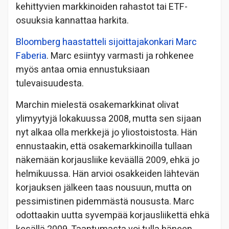
kehittyvien markkinoiden rahastot tai ETF-
osuuksia kannattaa harkita.
Bloomberg haastatteli sijoittajakonkari Marc
Faberia
. Marc esiintyy varmasti ja rohkenee
myös antaa omia ennustuksiaan
tulevaisuudesta.
Marchin mielestä osakemarkkinat olivat
ylimyytyjä lokakuussa 2008, mutta sen sijaan
nyt alkaa olla merkkejä jo yliostoistosta. Hän
ennustaakin, että osakemarkkinoilla tullaan
näkemään korjausliike keväällä 2009, ehkä jo
helmikuussa. Hän arvioi osakkeiden lähtevän
korjauksen jälkeen taas nousuun, mutta on
pessimistinen pidemmästä noususta. Marc
odottaakin uutta syvempää korjausliikettä ehkä