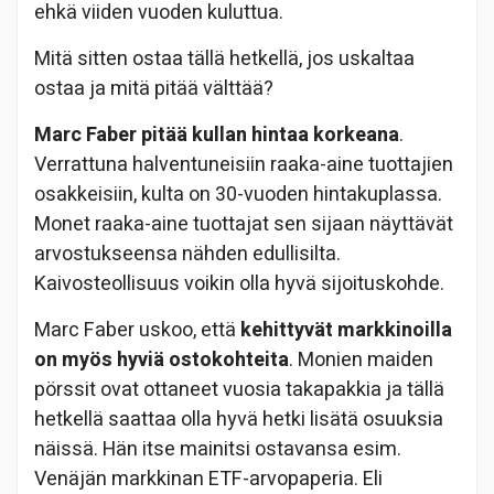
ehkä viiden vuoden kuluttua.
Mitä sitten ostaa tällä hetkellä, jos uskaltaa
ostaa ja mitä pitää välttää?
Marc Faber pitää kullan hintaa korkeana
.
Verrattuna halventuneisiin raaka-aine tuottajien
osakkeisiin, kulta on 30-vuoden hintakuplassa.
Monet raaka-aine tuottajat sen sijaan näyttävät
arvostukseensa nähden edullisilta.
Kaivosteollisuus voikin olla hyvä sijoituskohde.
Marc Faber uskoo, että
kehittyvät markkinoilla
on myös hyviä ostokohteita
. Monien maiden
pörssit ovat ottaneet vuosia takapakkia ja tällä
hetkellä saattaa olla hyvä hetki lisätä osuuksia
näissä. Hän itse mainitsi ostavansa esim.
Venäjän markkinan ETF-arvopaperia. Eli