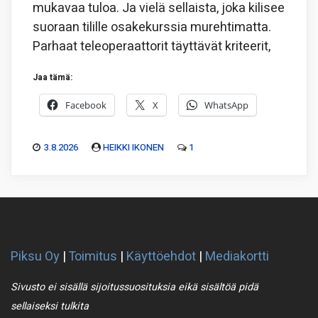
mukavaa tuloa. Ja vielä sellaista, joka kilisee
suoraan tilille osakekurssia murehtimatta.
Parhaat teleoperaattorit täyttävät kriteerit,
Jaa tämä:
Facebook
X
WhatsApp
3.8.2026
HEIKKI IKONEN
1
Piksu Oy
|
Toimitus
|
Käyttöehdot
|
Mediakortti
Sivusto ei sisällä sijoitussuosituksia eikä sisältöä pidä
sellaiseksi tulkita