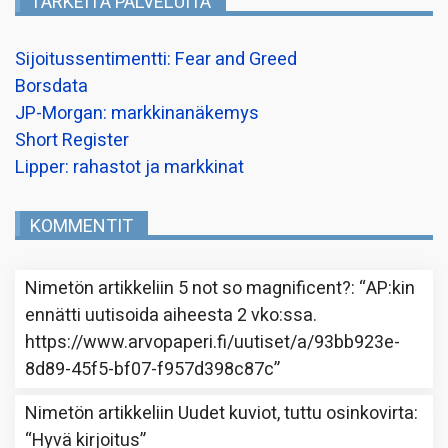
TÄRKEITÄ PALVELUITA
Sijoitussentimentti: Fear and Greed
Borsdata
JP-Morgan: markkinanäkemys
Short Register
Lipper: rahastot ja markkinat
KOMMENTIT
Nimetön
artikkeliin
5 not so magnificent?
: “
AP:kin
ennätti uutisoida aiheesta 2 vko:ssa.
https://www.arvopaperi.fi/uutiset/a/93bb923e-
8d89-45f5-bf07-f957d398c87c
”
Nimetön
artikkeliin
Uudet kuviot, tuttu osinkovirta
:
“
Hyvä kirjoitus
”