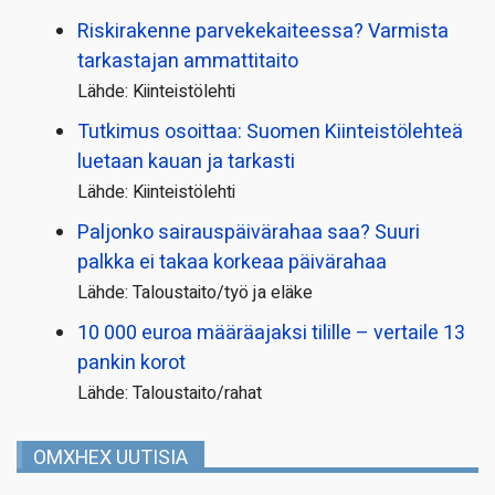
Riskirakenne parvekekaiteessa? Varmista
tarkastajan ammattitaito
Lähde: Kiinteistölehti
Tutkimus osoittaa: Suomen Kiinteistölehteä
luetaan kauan ja tarkasti
Lähde: Kiinteistölehti
Paljonko sairauspäivä­rahaa saa? Suuri
palkka ei takaa korkeaa päivärahaa
Lähde: Taloustaito/työ ja eläke
10 000 euroa määräajaksi tilille – vertaile 13
pankin korot
Lähde: Taloustaito/rahat
OMXHEX UUTISIA