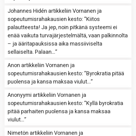
Johannes Hidén
artikkeliin
Vornanen ja
sopeutumisrahakausien kesto
: “
Kiitos
palautteesta! Ja jep, noin pitkänä systeemi ei
enää vaikuta turvajärjestelmältä, vaan palkinnolta
– ja ääritapauksissa aika massiiviselta
sellaiselta. Palaan…
”
Anon
artikkeliin
Vornanen ja
sopeutumisrahakausien kesto
: “
Byrokratia pitää
puolensa ja kansa maksaa viulut…
”
Anonyymi
artikkeliin
Vornanen ja
sopeutumisrahakausien kesto
: “
Kyllä byrokratia
pitää parhaiten puolensa ja kansa maksaa
viulut…
”
Nimetön
artikkeliin
Vornanen ja