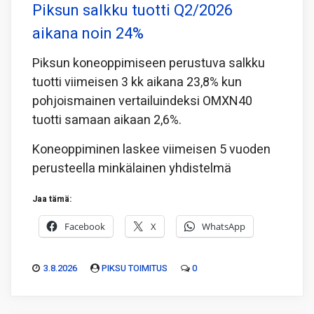
Piksun salkku tuotti Q2/2026
aikana noin 24%
Piksun koneoppimiseen perustuva salkku
tuotti viimeisen 3 kk aikana 23,8% kun
pohjoismainen vertailuindeksi OMXN40
tuotti samaan aikaan 2,6%.
Koneoppiminen laskee viimeisen 5 vuoden
perusteella minkälainen yhdistelmä
Jaa tämä:
Facebook
X
WhatsApp
3.8.2026
PIKSU TOIMITUS
0