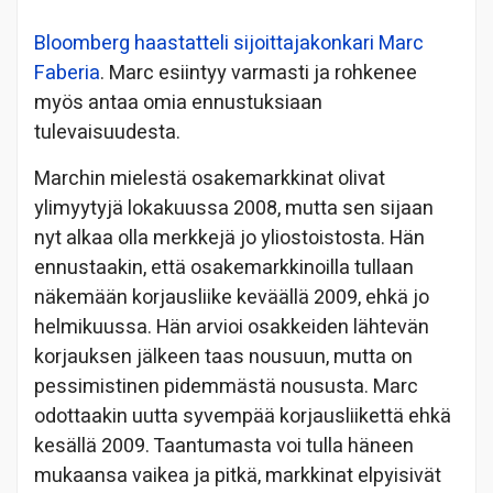
Bloomberg haastatteli sijoittajakonkari Marc
Faberia
. Marc esiintyy varmasti ja rohkenee
myös antaa omia ennustuksiaan
tulevaisuudesta.
Marchin mielestä osakemarkkinat olivat
ylimyytyjä lokakuussa 2008, mutta sen sijaan
nyt alkaa olla merkkejä jo yliostoistosta. Hän
ennustaakin, että osakemarkkinoilla tullaan
näkemään korjausliike keväällä 2009, ehkä jo
helmikuussa. Hän arvioi osakkeiden lähtevän
korjauksen jälkeen taas nousuun, mutta on
pessimistinen pidemmästä noususta. Marc
odottaakin uutta syvempää korjausliikettä ehkä
kesällä 2009. Taantumasta voi tulla häneen
mukaansa vaikea ja pitkä, markkinat elpyisivät