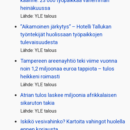
käänne: 23 000 työpaikkaa vähemmän
heinäkuussa
Lähde: YLE talous
”Aikamoinen järkytys” – Hotelli Tallukan
työntekijät huolissaan työpaikkojen
tulevaisuudesta
Lähde: YLE talous
Tampereen areenayhtiö teki viime vuonna
noin 1,2 miljoonaa euroa tappiota – tulos
heikkeni roimasti
Lähde: YLE talous
Atrian tulos laskee miljoonia afrikkalaisen
sikaruton takia
Lähde: YLE talous
Iskikö vesivahinko? Kartoita vahingot huolella
ennen korjausta