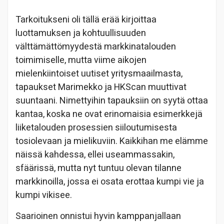
Tarkoitukseni oli tällä erää kirjoittaa
luottamuksen ja kohtuullisuuden
välttämättömyydestä markkinatalouden
toimimiselle, mutta viime aikojen
mielenkiintoiset uutiset yritysmaailmasta,
tapaukset Marimekko ja HKScan muuttivat
suuntaani. Nimettyihin tapauksiin on syytä ottaa
kantaa, koska ne ovat erinomaisia esimerkkejä
liiketalouden prosessien siiloutumisesta
tosiolevaan ja mielikuviin. Kaikkihan me elämme
näissä kahdessa, ellei useammassakin,
sfäärissä, mutta nyt tuntuu olevan tilanne
markkinoilla, jossa ei osata erottaa kumpi vie ja
kumpi vikisee.
Saarioinen onnistui hyvin kamppanjallaan