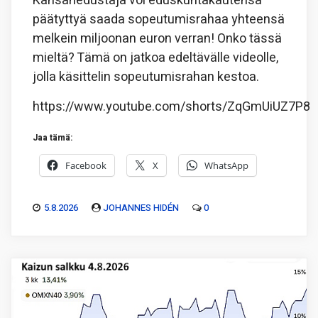
Kansanedustaja voi eduskuntakautensa
päätyttyä saada sopeutumisrahaa yhteensä
melkein miljoonan euron verran! Onko tässä
mieltä? Tämä on jatkoa edeltävälle videolle,
jolla käsittelin sopeutumisrahan kestoa.
https://www.youtube.com/shorts/ZqGmUiUZ7P8
Jaa tämä:
Facebook
X
WhatsApp
5.8.2026
JOHANNES HIDÉN
0