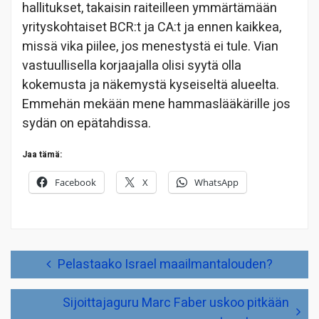
hallitukset, takaisin raiteilleen ymmärtämään
yrityskohtaiset BCR:t ja CA:t ja ennen kaikkea,
missä vika piilee, jos menestystä ei tule. Vian
vastuullisella korjaajalla olisi syytä olla
kokemusta ja näkemystä kyseiseltä alueelta.
Emmehän mekään mene hammaslääkärille jos
sydän on epätahdissa.
Jaa tämä:
Facebook
X
WhatsApp
Artikkelien
Pelastaako Israel maailmantalouden?
selaus
Sijoittajaguru Marc Faber uskoo pitkään