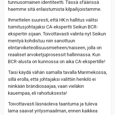
tunnusomainen identiteetti. Tässä sfäärissä
haemme sitä erilaistumista kilpailijoistamme.
Ihmettelen suuresti, että HK:n hallitus valitsi
toimitusjohtajaksi CA-ekspertti Seikun BCR-
ekspertin sijaan. Toivottavasti valinta nyt Seikun
mentyä kohdistuu niin sanottuun
elintarviketeollisuusmieheen/naiseen, jolla on
reaaliset arvoketjuprosessit hallinnassa. Kun
BCR-alusta on kunnossa on aika CA-ekspertille!
Taisi käydä vähän samalla tavalla Marimekossa,
sillä erolla, että johtajaksi valittiin henkilö ei
niinkään brändiosaajaa, vaan vieläkin
kauempaa, eli rahoituksesta!
Toivottavasti läsnäoleva taantuma ja tuleva
lama saavat yritysmaailman, ennen kaikkea