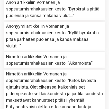
Anon
artikkeliin
Vornanen ja
sopeutumisrahakausien kesto
: “
Byrokratia pitää
puolensa ja kansa maksaa viulut…
”
Anonyymi
artikkeliin
Vornanen ja
sopeutumisrahakausien kesto
: “
Kyllä byrokratia
pitää parhaiten puolensa ja kansa maksaa
viulut…
”
Nimetön
artikkeliin
Vornanen ja
sopeutumisrahakausien kesto
: “
Aikamoista
”
Nimetön
artikkeliin
Vornanen ja
sopeutumisrahakausien kesto
: “
Kiitos kivoista
ajatuksista. Olet oikeassa, kaikenlaisiset
pidempikestoiset laiskuudesta ja joutilaisuudesta
maksettavat kannusteet pitäisi lyhentää.
Erityisesti voisi olettaa että kansanedustajat