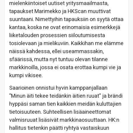
mielenkiintoiset uutiset yritysmaailmasta,
tapaukset Marimekko ja HKScan muuttivat
suuntaani. Nimettyihin tapauksiin on syytä ottaa
kantaa, koska ne ovat erinomaisia esimerkkejä
liiketalouden prosessien siiloutumisesta
tosiolevaan ja mielikuviin. Kaikkihan me elämme
näissä kahdessa, ellei useammassakin,
sfäärissä, mutta nyt tuntuu olevan tilanne
markkinoilla, jossa ei osata erottaa kumpi vie ja
kumpi vikisee.
Saarioinen onnistui hyvin kamppanjallaan
"Minun äiti tekee teidänkin äitien ruuat" ja brändi
hyppäsi saman tien kaikkien meidän kuluttajien
tietoisuuteen. Suhteellisen lisäaineettomat
valmisruuat lisäsivät markkinaosuuttaan. HK:n
hallitus tietenkin päätti ryhtyä vastaiskuun