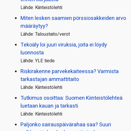
Lähde: Kiinteistölehti
Miten lesken saamien pörssi­osakkeiden arvo
määräytyy?
Lähde: Taloustaito/verot
Tekoäly loi juuri viruksia, joita ei löydy
luonnosta
Lähde: YLE tiede
Riskirakenne parvekekaiteessa? Varmista
tarkastajan ammattitaito
Lähde: Kiinteistölehti
Tutkimus osoittaa: Suomen Kiinteistölehteä
luetaan kauan ja tarkasti
Lähde: Kiinteistölehti
Paljonko sairauspäivä­rahaa saa? Suuri