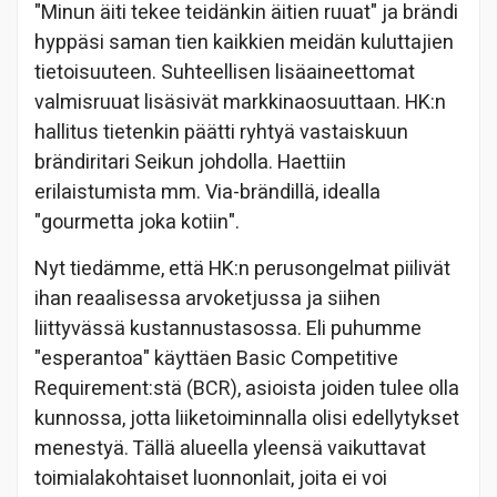
"Minun äiti tekee teidänkin äitien ruuat" ja brändi
hyppäsi saman tien kaikkien meidän kuluttajien
tietoisuuteen. Suhteellisen lisäaineettomat
valmisruuat lisäsivät markkinaosuuttaan. HK:n
hallitus tietenkin päätti ryhtyä vastaiskuun
brändiritari Seikun johdolla. Haettiin
erilaistumista mm. Via-brändillä, idealla
"gourmetta joka kotiin".
Nyt tiedämme, että HK:n perusongelmat piilivät
ihan reaalisessa arvoketjussa ja siihen
liittyvässä kustannustasossa. Eli puhumme
"esperantoa" käyttäen Basic Competitive
Requirement:stä (BCR), asioista joiden tulee olla
kunnossa, jotta liiketoiminnalla olisi edellytykset
menestyä. Tällä alueella yleensä vaikuttavat
toimialakohtaiset luonnonlait, joita ei voi