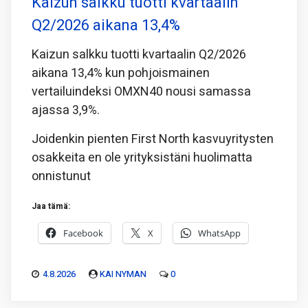
Kaizun salkku tuotti kvartaalin
Q2/2026 aikana 13,4%
Kaizun salkku tuotti kvartaalin Q2/2026
aikana 13,4% kun pohjoismainen
vertailuindeksi OMXN40 nousi samassa
ajassa 3,9%.
Joidenkin pienten First North kasvuyritysten
osakkeita en ole yrityksistäni huolimatta
onnistunut
Jaa tämä:
Facebook
X
WhatsApp
4.8.2026
KAI NYMAN
0