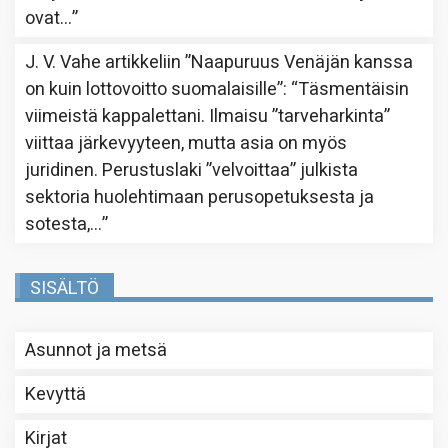
ovat…
”
J. V. Vahe
artikkeliin
”Naapuruus Venäjän kanssa
on kuin lottovoitto suomalaisille”
: “
Täsmentäisin
viimeistä kappalettani. Ilmaisu ”tarveharkinta”
viittaa järkevyyteen, mutta asia on myös
juridinen. Perustuslaki ”velvoittaa” julkista
sektoria huolehtimaan perusopetuksesta ja
sotesta,…
”
SISÄLTÖ
Asunnot ja metsä
Kevyttä
Kirjat