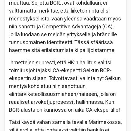
muuttaa. Se, että BCR:t ovat kohdallaan, ei
välttämättä merkitse, että liiketoiminta olisi
menestyksellistä, vaan yleensä vaaditaan myös
niin sanottuja Competitive Advantageja (CA),
joilla luodaan se meidän yritykselle ja brändille
tunnusomainen identiteetti. Tässä sfäärissä
haemme sitä erilaistumista kilpailijoistamme.
Ihmettelen suuresti, että HK:n hallitus valitsi
toimitusjohtajaksi CA-ekspertti Seikun BCR-
ekspertin sijaan. Toivottavasti valinta nyt Seikun
mentyä kohdistuu niin sanottuun
elintarviketeollisuusmieheen/naiseen, jolla on
reaaliset arvoketjuprosessit hallinnassa. Kun
BCR-alusta on kunnossa on aika CA-ekspertille!
Taisi käydä vähän samalla tavalla Marimekossa,
sillä erolla, että johtajaksi valittiin henkilö ei