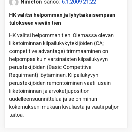
Nimetön
sanoo:
6.1.2009 21:22
HK valitsi helpomman ja lyhytaikaisempaan
tulokseen vievän tien
HK valitsi helpomman tien. Olemassa olevan
liiketoiminnan kilpailukykytekijöiden (CA;
competitive advantage) trimmaaminen on
helpompaa kuin varsinaisten kilpailukyvyn
perustekijöiden (Basic Competitive
Requirment) löytäminen. Kilpailukyvyn
perustekijöiden remontoiminen vaatii usein
liiketoiminnan ja arvoketjuposition
uudelleensuunnittelua ja se on minun
kokemukseni mukaan kivuliasta ja vaatii paljon
taitoa.