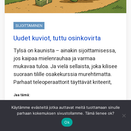
SIJOITTAMINEN
Uudet kuviot, tuttu osinkovirta
Tylsä on kaunista – ainakin sijoittamisessa,
jos kaipaa mielenrauhaa ja varmaa
mukavaa tuloa. Ja vielä sellaista, joka kilisee
suoraan tilille osakekurssia murehtimatta.
Parhaat teleoperaattorit täyttävät kriteerit,
Jaa tämä:
Facebook
X
WhatsApp
Käytämme evästeitä jotka auttavat meitä tuottamaan sinulle
parhaan kokemuksen sivustollamme. Tämä lienee ok?
Ok
3.8.2026
HEIKKI IKONEN
1