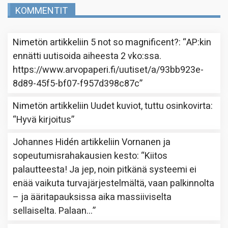
KOMMENTIT
Nimetön
artikkeliin
5 not so magnificent?
: “
AP:kin
ennätti uutisoida aiheesta 2 vko:ssa.
https://www.arvopaperi.fi/uutiset/a/93bb923e-
8d89-45f5-bf07-f957d398c87c
”
Nimetön
artikkeliin
Uudet kuviot, tuttu osinkovirta
:
“
Hyvä kirjoitus
”
Johannes Hidén
artikkeliin
Vornanen ja
sopeutumisrahakausien kesto
: “
Kiitos
palautteesta! Ja jep, noin pitkänä systeemi ei
enää vaikuta turvajärjestelmältä, vaan palkinnolta
– ja ääritapauksissa aika massiiviselta
sellaiselta. Palaan…
”