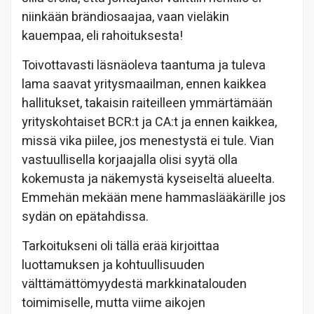
niinkään brändiosaajaa, vaan vieläkin
kauempaa, eli rahoituksesta!
Toivottavasti läsnäoleva taantuma ja tuleva
lama saavat yritysmaailman, ennen kaikkea
hallitukset, takaisin raiteilleen ymmärtämään
yrityskohtaiset BCR:t ja CA:t ja ennen kaikkea,
missä vika piilee, jos menestystä ei tule. Vian
vastuullisella korjaajalla olisi syytä olla
kokemusta ja näkemystä kyseiseltä alueelta.
Emmehän mekään mene hammaslääkärille jos
sydän on epätahdissa.
Tarkoitukseni oli tällä erää kirjoittaa
luottamuksen ja kohtuullisuuden
välttämättömyydestä markkinatalouden
toimimiselle, mutta viime aikojen