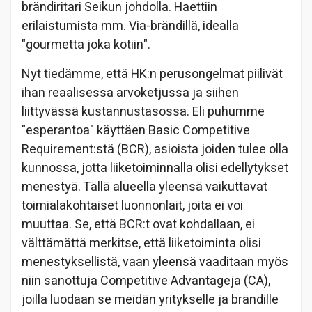
brändiritari Seikun johdolla. Haettiin
erilaistumista mm. Via-brändillä, idealla
"gourmetta joka kotiin".
Nyt tiedämme, että HK:n perusongelmat piilivät
ihan reaalisessa arvoketjussa ja siihen
liittyvässä kustannustasossa. Eli puhumme
"esperantoa" käyttäen Basic Competitive
Requirement:stä (BCR), asioista joiden tulee olla
kunnossa, jotta liiketoiminnalla olisi edellytykset
menestyä. Tällä alueella yleensä vaikuttavat
toimialakohtaiset luonnonlait, joita ei voi
muuttaa. Se, että BCR:t ovat kohdallaan, ei
välttämättä merkitse, että liiketoiminta olisi
menestyksellistä, vaan yleensä vaaditaan myös
niin sanottuja Competitive Advantageja (CA),
joilla luodaan se meidän yritykselle ja brändille