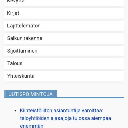
Kevyttä
Kirjat
Lajittelematon
Salkun rakenne
Sijoittaminen
Talous
Yhteiskunta
UUTISPOIMINTOJA
Kiinteistö­liiton asiantuntija varoittaa:
taloyhtiöiden alasajoja tulossa aiempaa
enemmän