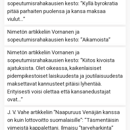
sopeutumisrahakausien kesto
: “
Kyllä byrokratia
pitää parhaiten puolensa ja kansa maksaa
viulut…
”
Nimetön
artikkeliin
Vornanen ja
sopeutumisrahakausien kesto
: “
Aikamoista
”
Nimetön
artikkeliin
Vornanen ja
sopeutumisrahakausien kesto
: “
Kiitos kivoista
ajatuksista. Olet oikeassa, kaikenlaisiset
pidempikestoiset laiskuudesta ja joutilaisuudesta
maksettavat kannusteet pitäisi lyhentää.
Erityisesti voisi olettaa että kansanedustajat
ovat…
”
J. V. Vahe
artikkeliin
”Naapuruus Venäjän kanssa
on kuin lottovoitto suomalaisille”
: “
Täsmentäisin
viimeistä kappalettani. Ilmaisu ”tarveharkinta”