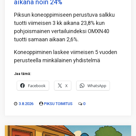
aikana noin 24%
Piksun koneoppimiseen perustuva salkku
tuotti viimeisen 3 kk aikana 23,8% kun
pohjoismainen vertailuindeksi OMXN40
tuotti samaan aikaan 2,6%.
Koneoppiminen laskee viimeisen 5 vuoden
perusteella minkälainen yhdistelmä
Jaa tämä:
Facebook
X
WhatsApp
3.8.2026
PIKSU TOIMITUS
0