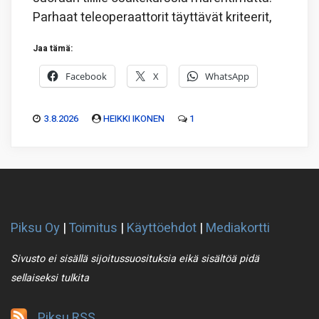
Parhaat teleoperaattorit täyttävät kriteerit,
Jaa tämä:
Facebook
X
WhatsApp
3.8.2026
HEIKKI IKONEN
1
Piksu Oy
|
Toimitus
|
Käyttöehdot
|
Mediakortti
Sivusto ei sisällä sijoitussuosituksia eikä sisältöä pidä
sellaiseksi tulkita
Piksu RSS