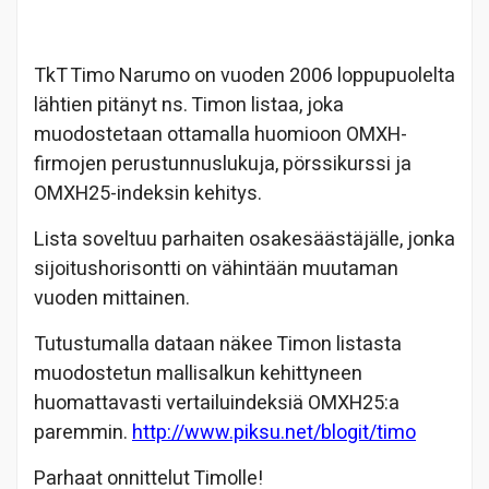
TkT Timo Narumo on vuoden 2006 loppupuolelta
lähtien pitänyt ns. Timon listaa, joka
muodostetaan ottamalla huomioon OMXH-
firmojen perustunnuslukuja, pörssikurssi ja
OMXH25-indeksin kehitys.
Lista soveltuu parhaiten osakesäästäjälle, jonka
sijoitushorisontti on vähintään muutaman
vuoden mittainen.
Tutustumalla dataan näkee Timon listasta
muodostetun mallisalkun kehittyneen
huomattavasti vertailuindeksiä
OMXH25:
a
paremmin.
http://www.piksu.net/blogit/timo
Parhaat onnittelut Timolle!