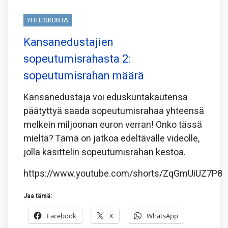
YHTEISKUNTA
Kansanedustajien
sopeutumisrahasta 2:
sopeutumisrahan määrä
Kansanedustaja voi eduskuntakautensa
päätyttyä saada sopeutumisrahaa yhteensä
melkein miljoonan euron verran! Onko tässä
mieltä? Tämä on jatkoa edeltävälle videolle,
jolla käsittelin sopeutumisrahan kestoa.
https://www.youtube.com/shorts/ZqGmUiUZ7P8
Jaa tämä:
Facebook
X
WhatsApp