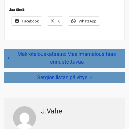
Jaa tämä:
Facebook
X
WhatsApp
Artikkelien
Makrotalouskatsaus: Maailmantalous taas
selaus
ennustettavaa
Sergion listan päivitys
J.Vahe