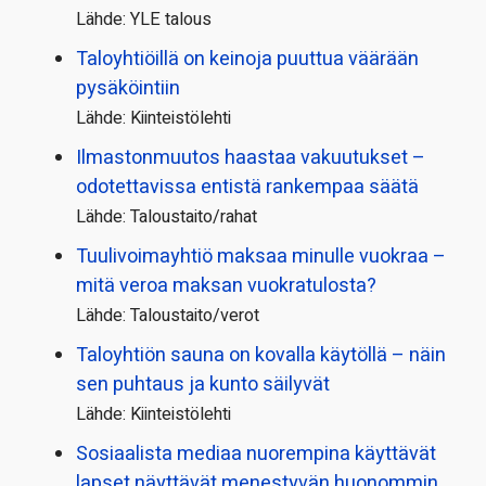
Lähde: YLE talous
Taloyhtiöillä on keinoja puuttua väärään
pysäköintiin
Lähde: Kiinteistölehti
Ilmastonmuutos haastaa vakuutukset –
odotettavissa entistä rankempaa säätä
Lähde: Taloustaito/rahat
Tuulivoimayhtiö maksaa minulle vuokraa –
mitä veroa maksan vuokratulosta?
Lähde: Taloustaito/verot
Taloyhtiön sauna on kovalla käytöllä – näin
sen puhtaus ja kunto säilyvät
Lähde: Kiinteistölehti
Sosiaalista mediaa nuorempina käyttävät
lapset näyttävät menestyvän huonommin