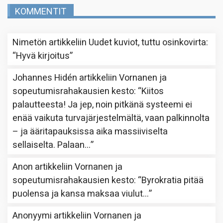
KOMMENTIT
Nimetön
artikkeliin
Uudet kuviot, tuttu osinkovirta
:
“
Hyvä kirjoitus
”
Johannes Hidén
artikkeliin
Vornanen ja
sopeutumisrahakausien kesto
: “
Kiitos
palautteesta! Ja jep, noin pitkänä systeemi ei
enää vaikuta turvajärjestelmältä, vaan palkinnolta
– ja ääritapauksissa aika massiiviselta
sellaiselta. Palaan…
”
Anon
artikkeliin
Vornanen ja
sopeutumisrahakausien kesto
: “
Byrokratia pitää
puolensa ja kansa maksaa viulut…
”
Anonyymi
artikkeliin
Vornanen ja