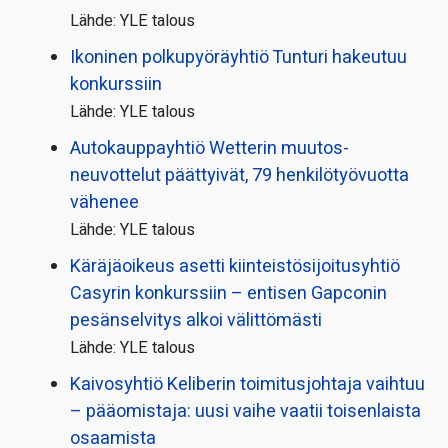
Lähde: YLE talous
Ikoninen polkupyörä­yhtiö Tunturi hakeutuu
konkurssiin
Lähde: YLE talous
Autokauppayhtiö Wetterin muutos­
neuvottelut päättyivät, 79 henkilö­työvuotta
vähenee
Lähde: YLE talous
Käräjäoikeus asetti kiinteistö­sijoitusyhtiö
Casyrin konkurssiin – entisen Gapconin
pesänselvitys alkoi välittömästi
Lähde: YLE talous
Kaivosyhtiö Keliberin toimitusjohtaja vaihtuu
– pääomistaja: uusi vaihe vaatii toisenlaista
osaamista