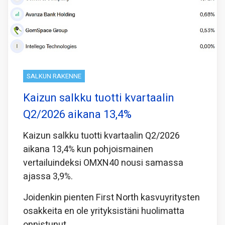
SALKUN RAKENNE
Kaizun salkku tuotti kvartaalin
Q2/2026 aikana 13,4%
Kaizun salkku tuotti kvartaalin Q2/2026
aikana 13,4% kun pohjoismainen
vertailuindeksi OMXN40 nousi samassa
ajassa 3,9%.
Joidenkin pienten First North kasvuyritysten
osakkeita en ole yrityksistäni huolimatta
onnistunut