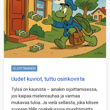
SIJOITTAMINEN
Uudet kuviot, tuttu osinkovirta
Tylsä on kaunista – ainakin sijoittamisessa,
jos kaipaa mielenrauhaa ja varmaa
mukavaa tuloa. Ja vielä sellaista, joka kilisee
suoraan tilille osakekurssia murehtimatta.