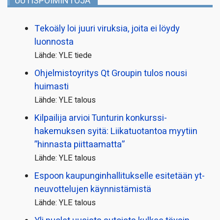
UUTISPOIMINTOJA
Tekoäly loi juuri viruksia, joita ei löydy
luonnosta
Lähde: YLE tiede
Ohjelmistoyritys Qt Groupin tulos nousi
huimasti
Lähde: YLE talous
Kilpailija arvioi Tunturin konkurssi­
hakemuksen syitä: Liikatuotantoa myytiin
”hinnasta piittaamatta”
Lähde: YLE talous
Espoon kaupungin­hallitukselle esitetään yt-
neuvottelujen käynnistämistä
Lähde: YLE talous