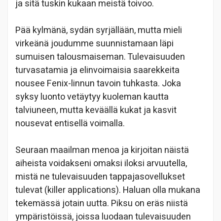
ja sitä tuskin kukaan meistä toivoo.
Pää kylmänä, sydän syrjällään, mutta mieli
virkeänä joudumme suunnistamaan läpi
sumuisen talousmaiseman. Tulevaisuuden
turvasatamia ja elinvoimaisia saarekkeita
nousee Fenix-linnun tavoin tuhkasta. Joka
syksy luonto vetäytyy kuoleman kautta
talviuneen, mutta keväällä kukat ja kasvit
nousevat entisellä voimalla.
Seuraan maailman menoa ja kirjoitan näistä
aiheista voidakseni omaksi iloksi arvuutella,
mistä ne tulevaisuuden tappajasovellukset
tulevat (killer applications). Haluan olla mukana
tekemässä jotain uutta. Piksu on eräs niistä
ympäristöissä, joissa luodaan tulevaisuuden