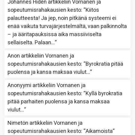
Johannes Hidén
artikkeliin
Vornanen ja
sopeutumisrahakausien kesto
: “
Kiitos
palautteesta! Ja jep, noin pitkänä systeemi ei
enää vaikuta turvajärjestelmältä, vaan palkinnolta
– ja ääritapauksissa aika massiiviselta
sellaiselta. Palaan…
”
Anon
artikkeliin
Vornanen ja
sopeutumisrahakausien kesto
: “
Byrokratia pitää
puolensa ja kansa maksaa viulut…
”
Anonyymi
artikkeliin
Vornanen ja
sopeutumisrahakausien kesto
: “
Kyllä byrokratia
pitää parhaiten puolensa ja kansa maksaa
viulut…
”
Nimetön
artikkeliin
Vornanen ja
sopeutumisrahakausien kesto
: “
Aikamoista
”