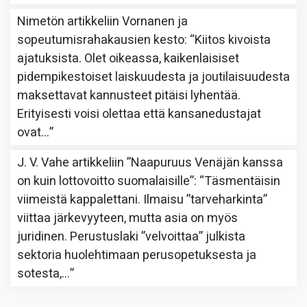
Nimetön
artikkeliin
Vornanen ja
sopeutumisrahakausien kesto
: “
Kiitos kivoista
ajatuksista. Olet oikeassa, kaikenlaisiset
pidempikestoiset laiskuudesta ja joutilaisuudesta
maksettavat kannusteet pitäisi lyhentää.
Erityisesti voisi olettaa että kansanedustajat
ovat…
”
J. V. Vahe
artikkeliin
”Naapuruus Venäjän kanssa
on kuin lottovoitto suomalaisille”
: “
Täsmentäisin
viimeistä kappalettani. Ilmaisu ”tarveharkinta”
viittaa järkevyyteen, mutta asia on myös
juridinen. Perustuslaki ”velvoittaa” julkista
sektoria huolehtimaan perusopetuksesta ja
sotesta,…
”