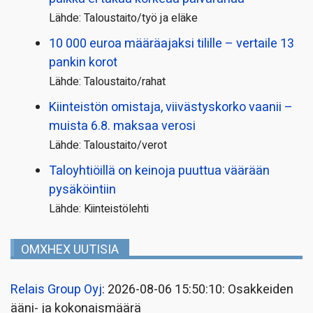
Lähde: Taloustaito/työ ja eläke
10 000 euroa määräajaksi tilille – vertaile 13
pankin korot
Lähde: Taloustaito/rahat
Kiinteistön omistaja, viivästyskorko vaanii –
muista 6.8. maksaa verosi
Lähde: Taloustaito/verot
Taloyhtiöillä on keinoja puuttua väärään
pysäköintiin
Lähde: Kiinteistölehti
OMXHEX UUTISIA
Relais Group Oyj
: 2026-08-06 15:50:10: Osakkeiden
ääni- ja kokonaismäärä