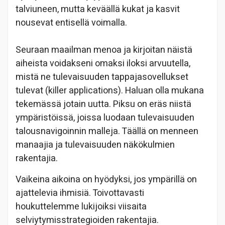
talviuneen, mutta keväällä kukat ja kasvit
nousevat entisellä voimalla.
Seuraan maailman menoa ja kirjoitan näistä
aiheista voidakseni omaksi iloksi arvuutella,
mistä ne tulevaisuuden tappajasovellukset
tulevat (killer applications). Haluan olla mukana
tekemässä jotain uutta. Piksu on eräs niistä
ympäristöissä, joissa luodaan tulevaisuuden
talousnavigoinnin malleja. Täällä on menneen
manaajia ja tulevaisuuden näkökulmien
rakentajia.
Vaikeina aikoina on hyödyksi, jos ympärillä on
ajattelevia ihmisiä. Toivottavasti
houkuttelemme lukijoiksi viisaita
selviytymisstrategioiden rakentajia.