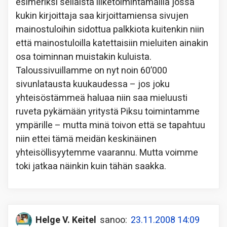
esimeriksi sellaista liiketoimintamallia jossa
kukin kirjoittaja saa kirjoittamiensa sivujen
mainostuloihin sidottua palkkiota kuitenkin niin
että mainostuloilla katettaisiin mieluiten ainakin
osa toiminnan muistakin kuluista.
Taloussivuillamme on nyt noin 60’000
sivunlatausta kuukaudessa – jos joku
yhteisöstämmeä haluaa niin saa mieluusti
ruveta pykämään yritystä Piksu toimintamme
ympärille – mutta minä toivon että se tapahtuu
niin ettei tämä meidän keskinäinen
yhteisöllisyytemme vaarannu. Mutta voimme
toki jatkaa näinkin kuin tähän saakka.
Helge V. Keitel
sanoo:
23.11.2008 14:09