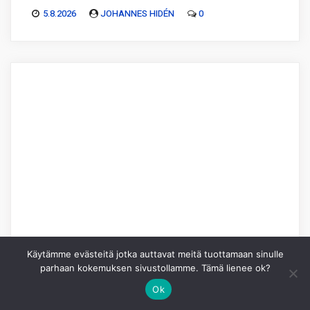
5.8.2026
JOHANNES HIDÉN
0
Käytämme evästeitä jotka auttavat meitä tuottamaan sinulle
parhaan kokemuksen sivustollamme. Tämä lienee ok?
Ok