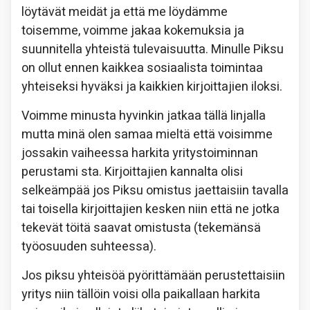
löytävät meidät ja että me löydämme
toisemme, voimme jakaa kokemuksia ja
suunnitella yhteistä tulevaisuutta. Minulle Piksu
on ollut ennen kaikkea sosiaalista toimintaa
yhteiseksi hyväksi ja kaikkien kirjoittajien iloksi.
Voimme minusta hyvinkin jatkaa tällä linjalla
mutta minä olen samaa mieltä että voisimme
jossakin vaiheessa harkita yritystoiminnan
perustami sta. Kirjoittajien kannalta olisi
selkeämpää jos Piksu omistus jaettaisiin tavalla
tai toisella kirjoittajien kesken niin että ne jotka
tekevät töitä saavat omistusta (tekemänsä
työosuuden suhteessa).
Jos piksu yhteisöä pyörittämään perustettaisiin
yritys niin tällöin voisi olla paikallaan harkita