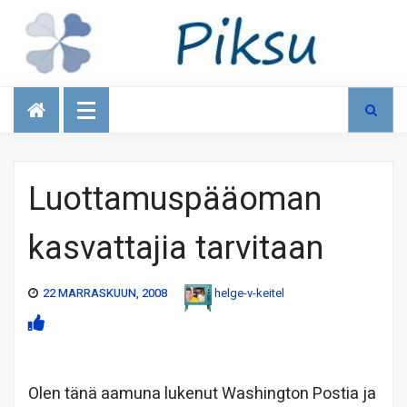
Talous
Luottamuspääoman
kasvattajia tarvitaan
22 MARRASKUUN, 2008
helge-v-keitel
Olen tänä aamuna lukenut Washington Postia ja