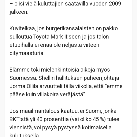
– olisi vielä kuluttajien saatavilla vuoden 2009
jälkeen.
Kuvitelkaa, jos burgerikansalaisten on pakko
sulloutua Toyota Mark II:seen ja jos talon
etupihalla ei enää ole neljästä viiteen
citymaasturia.
Elämme toki mielenkiintoisia aikoja myös
Suomessa. Shellin hallituksen puheenjohtaja
Jorma Ollila arvuutteli tällä viikolla, että ”emme
pääse kuin villakoira veräjästä”.
Jos maailmantalous kaatuu, ei Suomi, jonka
BKT:stä yli 40 prosenttia (vai oliko 45 %) tulee
viennistä, voi pysyä pystyssä kotimaisella
kulutuksella.