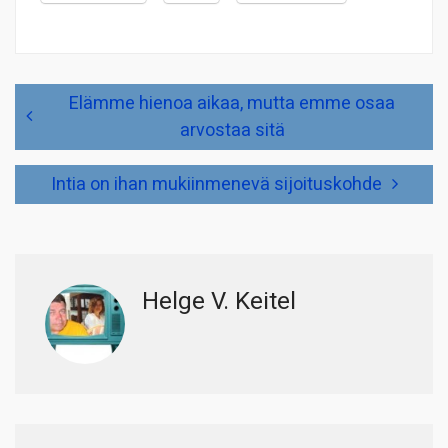
Artikkelien
Elämme hienoa aikaa, mutta emme osaa
selaus
arvostaa sitä
Intia on ihan mukiinmenevä sijoituskohde
Helge V. Keitel