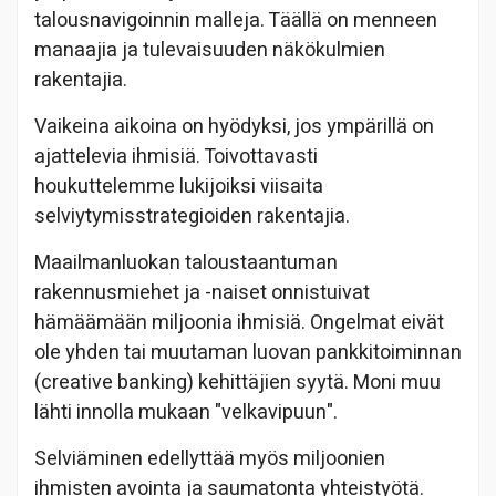
talousnavigoinnin malleja. Täällä on menneen
manaajia ja tulevaisuuden näkökulmien
rakentajia.
Vaikeina aikoina on hyödyksi, jos ympärillä on
ajattelevia ihmisiä. Toivottavasti
houkuttelemme lukijoiksi viisaita
selviytymisstrategioiden rakentajia.
Maailmanluokan taloustaantuman
rakennusmiehet ja -naiset onnistuivat
hämäämään miljoonia ihmisiä. Ongelmat eivät
ole yhden tai muutaman luovan pankkitoiminnan
(creative banking) kehittäjien syytä. Moni muu
lähti innolla mukaan "velkavipuun".
Selviäminen edellyttää myös miljoonien
ihmisten avointa ja saumatonta yhteistyötä.