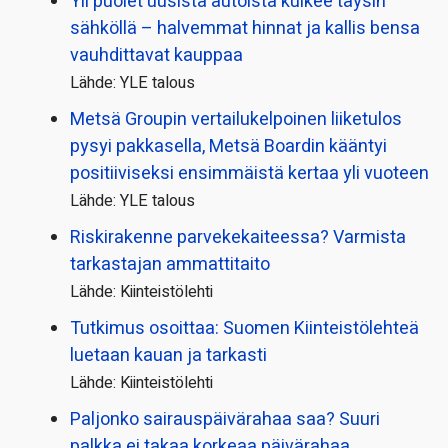
Yli puolet uusista autoista kulkee täysin
sähköllä – halvemmat hinnat ja kallis bensa
vauhdittavat kauppaa
Lähde: YLE talous
Metsä Groupin vertailu­kelpoinen liiketulos
pysyi pakkasella, Metsä Boardin kääntyi
positiiviseksi ensimmäistä kertaa yli vuoteen
Lähde: YLE talous
Riskirakenne parvekekaiteessa? Varmista
tarkastajan ammattitaito
Lähde: Kiinteistölehti
Tutkimus osoittaa: Suomen Kiinteistölehteä
luetaan kauan ja tarkasti
Lähde: Kiinteistölehti
Paljonko sairauspäivä­rahaa saa? Suuri
palkka ei takaa korkeaa päivärahaa