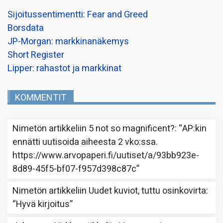
Sijoitussentimentti: Fear and Greed
Borsdata
JP-Morgan: markkinanäkemys
Short Register
Lipper: rahastot ja markkinat
KOMMENTIT
Nimetön
artikkeliin
5 not so magnificent?
: “
AP:kin
ennätti uutisoida aiheesta 2 vko:ssa.
https://www.arvopaperi.fi/uutiset/a/93bb923e-
8d89-45f5-bf07-f957d398c87c
”
Nimetön
artikkeliin
Uudet kuviot, tuttu osinkovirta
:
“
Hyvä kirjoitus
”