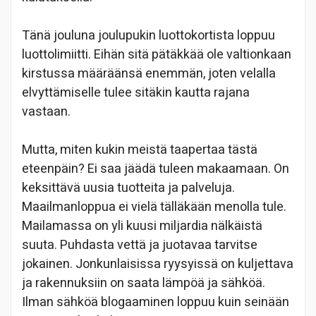
Tänä jouluna joulupukin luottokortista loppuu
luottolimiitti. Eihän sitä pätäkkää ole valtionkaan
kirstussa määräänsä enemmän, joten velalla
elvyttämiselle tulee sitäkin kautta rajana
vastaan.
Mutta, miten kukin meistä taapertaa tästä
eteenpäin? Ei saa jäädä tuleen makaamaan. On
keksittävä uusia tuotteita ja palveluja.
Maailmanloppua ei vielä tälläkään menolla tule.
Mailamassa on yli kuusi miljardia nälkäistä
suuta. Puhdasta vettä ja juotavaa tarvitse
jokainen. Jonkunlaisissa ryysyissä on kuljettava
ja rakennuksiin on saata lämpöä ja sähköä.
Ilman sähköä blogaaminen loppuu kuin seinään