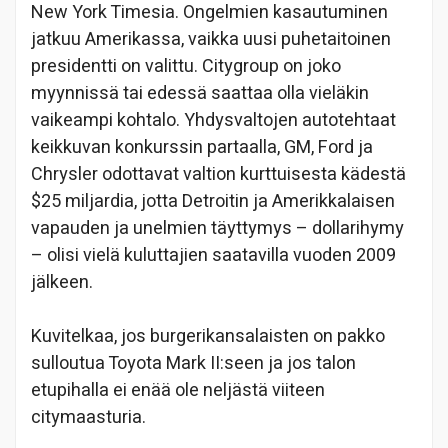
New York Timesia. Ongelmien kasautuminen
jatkuu Amerikassa, vaikka uusi puhetaitoinen
presidentti on valittu. Citygroup on joko
myynnissä tai edessä saattaa olla vieläkin
vaikeampi kohtalo. Yhdysvaltojen autotehtaat
keikkuvan konkurssin partaalla, GM, Ford ja
Chrysler odottavat valtion kurttuisesta kädestä
$25 miljardia, jotta Detroitin ja Amerikkalaisen
vapauden ja unelmien täyttymys – dollarihymy
– olisi vielä kuluttajien saatavilla vuoden 2009
jälkeen.
Kuvitelkaa, jos burgerikansalaisten on pakko
sulloutua Toyota Mark II:seen ja jos talon
etupihalla ei enää ole neljästä viiteen
citymaasturia.