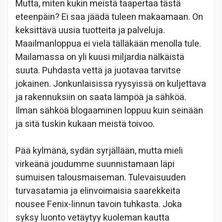
Mutta, miten kukin meistä taapertaa tästä
eteenpäin? Ei saa jäädä tuleen makaamaan. On
keksittävä uusia tuotteita ja palveluja.
Maailmanloppua ei vielä tälläkään menolla tule.
Mailamassa on yli kuusi miljardia nälkäistä
suuta. Puhdasta vettä ja juotavaa tarvitse
jokainen. Jonkunlaisissa ryysyissä on kuljettava
ja rakennuksiin on saata lämpöä ja sähköä.
Ilman sähköä blogaaminen loppuu kuin seinään
ja sitä tuskin kukaan meistä toivoo.
Pää kylmänä, sydän syrjällään, mutta mieli
virkeänä joudumme suunnistamaan läpi
sumuisen talousmaiseman. Tulevaisuuden
turvasatamia ja elinvoimaisia saarekkeita
nousee Fenix-linnun tavoin tuhkasta. Joka
syksy luonto vetäytyy kuoleman kautta