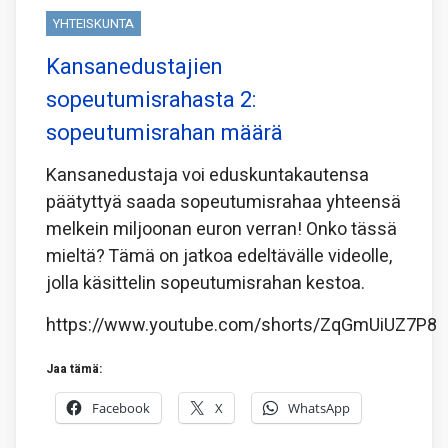
YHTEISKUNTA
Kansanedustajien
sopeutumisrahasta 2:
sopeutumisrahan määrä
Kansanedustaja voi eduskuntakautensa
päätyttyä saada sopeutumisrahaa yhteensä
melkein miljoonan euron verran! Onko tässä
mieltä? Tämä on jatkoa edeltävälle videolle,
jolla käsittelin sopeutumisrahan kestoa.
https://www.youtube.com/shorts/ZqGmUiUZ7P8
Jaa tämä:
Facebook
X
WhatsApp