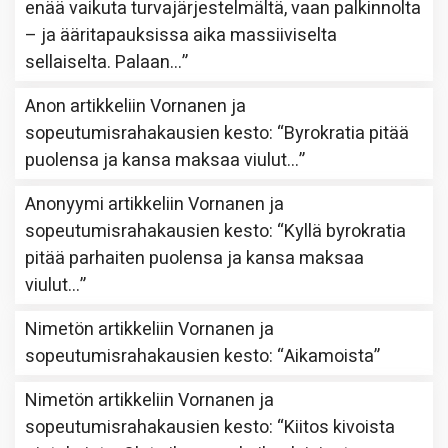
enää vaikuta turvajärjestelmältä, vaan palkinnolta
– ja ääritapauksissa aika massiiviselta
sellaiselta. Palaan…
”
Anon
artikkeliin
Vornanen ja
sopeutumisrahakausien kesto
: “
Byrokratia pitää
puolensa ja kansa maksaa viulut…
”
Anonyymi
artikkeliin
Vornanen ja
sopeutumisrahakausien kesto
: “
Kyllä byrokratia
pitää parhaiten puolensa ja kansa maksaa
viulut…
”
Nimetön
artikkeliin
Vornanen ja
sopeutumisrahakausien kesto
: “
Aikamoista
”
Nimetön
artikkeliin
Vornanen ja
sopeutumisrahakausien kesto
: “
Kiitos kivoista