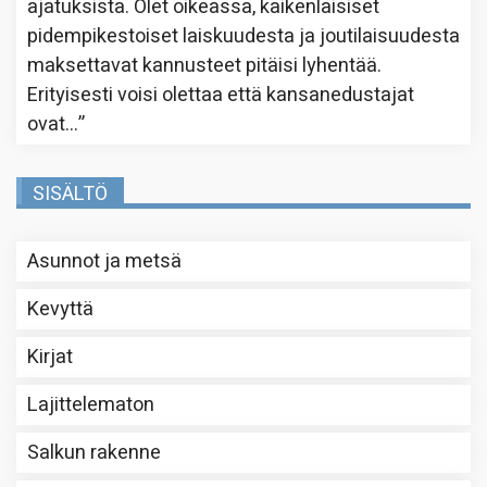
ajatuksista. Olet oikeassa, kaikenlaisiset
pidempikestoiset laiskuudesta ja joutilaisuudesta
maksettavat kannusteet pitäisi lyhentää.
Erityisesti voisi olettaa että kansanedustajat
ovat…
”
SISÄLTÖ
Asunnot ja metsä
Kevyttä
Kirjat
Lajittelematon
Salkun rakenne