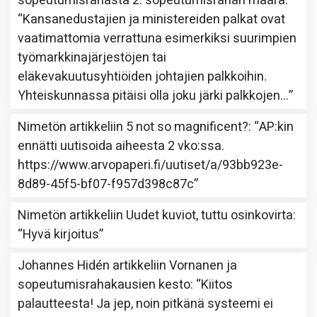
sopeutumisrahasta 2: sopeutumisrahan määrä
:
“
Kansanedustajien ja ministereiden palkat ovat
vaatimattomia verrattuna esimerkiksi suurimpien
työmarkkinajärjestöjen tai
eläkevakuutusyhtiöiden johtajien palkkoihin.
Yhteiskunnassa pitäisi olla joku järki palkkojen…
”
Nimetön
artikkeliin
5 not so magnificent?
: “
AP:kin
ennätti uutisoida aiheesta 2 vko:ssa.
https://www.arvopaperi.fi/uutiset/a/93bb923e-
8d89-45f5-bf07-f957d398c87c
”
Nimetön
artikkeliin
Uudet kuviot, tuttu osinkovirta
:
“
Hyvä kirjoitus
”
Johannes Hidén
artikkeliin
Vornanen ja
sopeutumisrahakausien kesto
: “
Kiitos
palautteesta! Ja jep, noin pitkänä systeemi ei