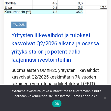
TALOUS
Yritysten liikevaihdot ja tulokset
kasvoivat Q2/2026 aikana ja osassa
yrityksistä on jo potentiaalia
laajennusinvestointeihin
Suomalaisten OMXH25 yritysten liikevaihdot
kasvoivat Q2/2025 keskimäärin 7% vuoden
takaiseen verrattuna ja liiketulokset (EBIT)
kasvoivat peräti 35%.
Käytämme evästeitä jotka auttavat meitä tuottamaan sinulle
parhaan kokemuksen sivustollamme. Tämä lienee ok?
Seurantaan on tällä kertaa otettu myös
Ok
investoidun pääoman tuotto