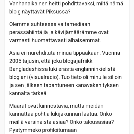
Vanhanaikainen heitti pohdittavaksi, miltä nämä
bloig näyttävät Piksussa?
Olemme suhteessa valtamediaan
perässähiihtäjiä ja kävijämäärämme ovat
varmasti huomattavasti alhaisemmat.
Asia ei murehdituta minua tippaakaan. Vuonna
2005 tajusin, että joku blogajafriikki
Bangladeshissa luki erästä englanninkielistä
blogiani (visualradio). Tuo tieto oli minulle silloin
ja sen jälkeen tapahtuneen kanavakehityksen
kannalta tärkeä.
Määrät ovat kiinnostavia, mutta meidän
kannattaa pohtia lukijakunnan laatua. Onko
meillä varsinaista asiaa? Onko talousasiaa?
Pystymmekö profiloitumaan