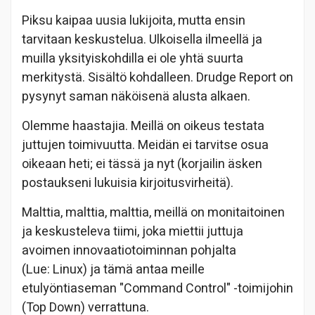
Piksu kaipaa uusia lukijoita, mutta ensin
tarvitaan keskustelua. Ulkoisella ilmeellä ja
muilla yksityiskohdilla ei ole yhtä suurta
merkitystä. Sisältö kohdalleen. Drudge Report on
pysynyt saman näköisenä alusta alkaen.
Olemme haastajia. Meillä on oikeus testata
juttujen toimivuutta. Meidän ei tarvitse osua
oikeaan heti; ei tässä ja nyt (korjailin äsken
postaukseni lukuisia kirjoitusvirheitä).
Malttia, malttia, malttia, meillä on monitaitoinen
ja keskusteleva tiimi, joka miettii juttuja
avoimen innovaatiotoiminnan pohjalta
(Lue: Linux) ja tämä antaa meille
etulyöntiaseman "Command Control" -toimijohin
(Top Down) verrattuna.