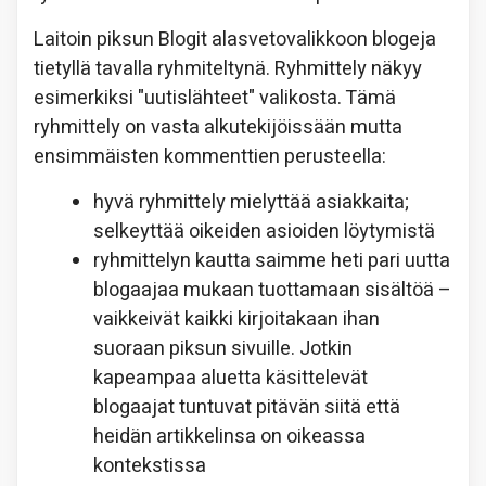
Laitoin piksun Blogit alasvetovalikkoon blogeja
tietyllä tavalla ryhmiteltynä. Ryhmittely näkyy
esimerkiksi "uutislähteet" valikosta. Tämä
ryhmittely on vasta alkutekijöissään mutta
ensimmäisten kommenttien perusteella:
hyvä ryhmittely mielyttää asiakkaita;
selkeyttää oikeiden asioiden löytymistä
ryhmittelyn kautta saimme heti pari uutta
blogaajaa mukaan tuottamaan sisältöä –
vaikkeivät kaikki kirjoitakaan ihan
suoraan piksun sivuille. Jotkin
kapeampaa aluetta käsittelevät
blogaajat tuntuvat pitävän siitä että
heidän artikkelinsa on oikeassa
kontekstissa