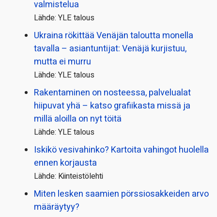
valmistelua
Lähde: YLE talous
Ukraina rökittää Venäjän taloutta monella
tavalla – asiantuntijat: Venäjä kurjistuu,
mutta ei murru
Lähde: YLE talous
Rakentaminen on nosteessa, palvelualat
hiipuvat yhä – katso grafiikasta missä ja
millä aloilla on nyt töitä
Lähde: YLE talous
Iskikö vesivahinko? Kartoita vahingot huolella
ennen korjausta
Lähde: Kiinteistölehti
Miten lesken saamien pörssi­osakkeiden arvo
määräytyy?