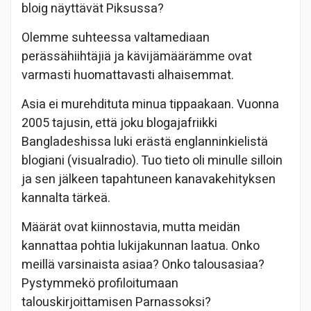
bloig näyttävät Piksussa?
Olemme suhteessa valtamediaan
perässähiihtäjiä ja kävijämäärämme ovat
varmasti huomattavasti alhaisemmat.
Asia ei murehdituta minua tippaakaan. Vuonna
2005 tajusin, että joku blogajafriikki
Bangladeshissa luki erästä englanninkielistä
blogiani (visualradio). Tuo tieto oli minulle silloin
ja sen jälkeen tapahtuneen kanavakehityksen
kannalta tärkeä.
Määrät ovat kiinnostavia, mutta meidän
kannattaa pohtia lukijakunnan laatua. Onko
meillä varsinaista asiaa? Onko talousasiaa?
Pystymmekö profiloitumaan
talouskirjoittamisen Parnassoksi?