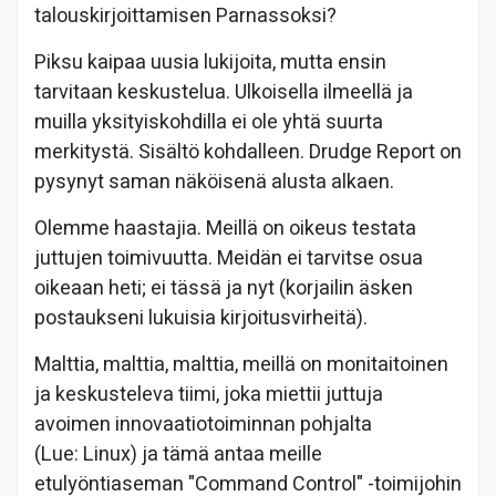
talouskirjoittamisen Parnassoksi?
Piksu kaipaa uusia lukijoita, mutta ensin
tarvitaan keskustelua. Ulkoisella ilmeellä ja
muilla yksityiskohdilla ei ole yhtä suurta
merkitystä. Sisältö kohdalleen. Drudge Report on
pysynyt saman näköisenä alusta alkaen.
Olemme haastajia. Meillä on oikeus testata
juttujen toimivuutta. Meidän ei tarvitse osua
oikeaan heti; ei tässä ja nyt (korjailin äsken
postaukseni lukuisia kirjoitusvirheitä).
Malttia, malttia, malttia, meillä on monitaitoinen
ja keskusteleva tiimi, joka miettii juttuja
avoimen innovaatiotoiminnan pohjalta
(Lue: Linux) ja tämä antaa meille
etulyöntiaseman "Command Control" -toimijohin