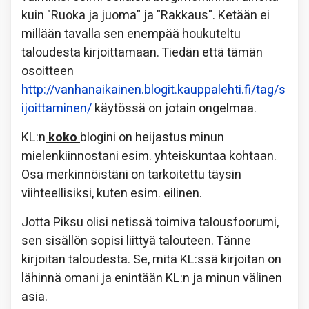
kuin "Ruoka ja juoma" ja "Rakkaus". Ketään ei
millään tavalla sen enempää houkuteltu
taloudesta kirjoittamaan. Tiedän että tämän
osoitteen
http://vanhanaikainen.blogit.kauppalehti.fi/tag/s
ijoittaminen/
käytössä on jotain ongelmaa.
KL:n
koko
blogini on heijastus minun
mielenkiinnostani esim. yhteiskuntaa kohtaan.
Osa merkinnöistäni on tarkoitettu täysin
viihteellisiksi, kuten esim. eilinen.
Jotta Piksu olisi netissä toimiva talousfoorumi,
sen sisällön sopisi liittyä talouteen. Tänne
kirjoitan taloudesta. Se, mitä KL:ssä kirjoitan on
lähinnä omani ja enintään KL:n ja minun välinen
asia.