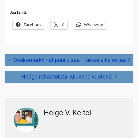
Jaa tämä:
Facebook
X
WhatsApp
Artikkelien
Osakemarkkinat paniikissa – oikea aika ostaa ?
selaus
Hedge rahastoista kuluvana vuotena
Helge V. Keitel