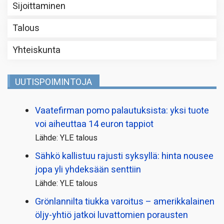
Sijoittaminen
Talous
Yhteiskunta
UUTISPOIMINTOJA
Vaatefirman pomo palautuksista: yksi tuote
voi aiheuttaa 14 euron tappiot
Lähde: YLE talous
Sähkö kallistuu rajusti syksyllä: hinta nousee
jopa yli yhdeksään senttiin
Lähde: YLE talous
Grönlannilta tiukka varoitus – amerikkalainen
öljy-yhtiö jatkoi luvattomien porausten