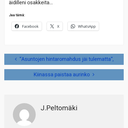
äidilleni osakkeita…
Jaa tämä:
Facebook
X
WhatsApp
Artikkelien
“Asuntojen hintaromahdus jäi tulematta”,
selaus
Kiinassa paistaa aurinko
J.Peltomäki