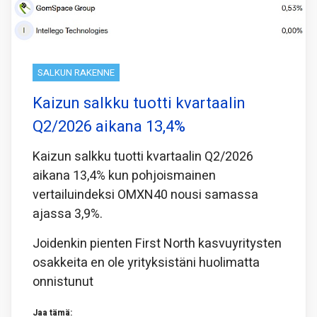
SALKUN RAKENNE
Kaizun salkku tuotti kvartaalin
Q2/2026 aikana 13,4%
Kaizun salkku tuotti kvartaalin Q2/2026
aikana 13,4% kun pohjoismainen
vertailuindeksi OMXN40 nousi samassa
ajassa 3,9%.
Joidenkin pienten First North kasvuyritysten
osakkeita en ole yrityksistäni huolimatta
onnistunut
Jaa tämä: