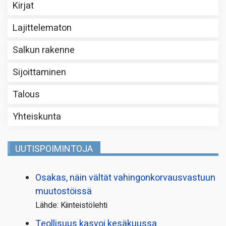
Kirjat
Lajittelematon
Salkun rakenne
Sijoittaminen
Talous
Yhteiskunta
UUTISPOIMINTOJA
Osakas, näin vältät vahingonkorvausvastuun
muutostöissä
Lähde: Kiinteistölehti
Teollisuus kasvoi kesäkuussa