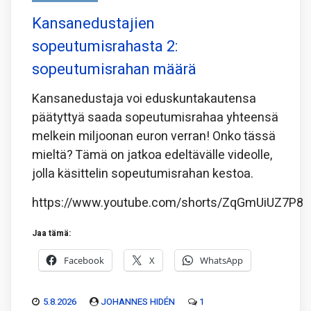
Kansanedustajien
sopeutumisrahasta 2:
sopeutumisrahan määrä
Kansanedustaja voi eduskuntakautensa
päätyttyä saada sopeutumisrahaa yhteensä
melkein miljoonan euron verran! Onko tässä
mieltä? Tämä on jatkoa edeltävälle videolle,
jolla käsittelin sopeutumisrahan kestoa.
https://www.youtube.com/shorts/ZqGmUiUZ7P8
Jaa tämä:
Facebook
X
WhatsApp
5.8.2026
JOHANNES HIDÉN
1