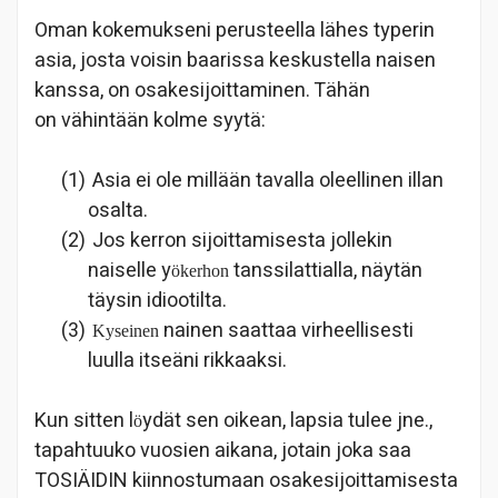
Oman kokemukseni perusteella lähes typerin
asia, josta voisin baarissa keskustella naisen
kanssa, on osakesijoittaminen. Tähän
on vähintään kolme syytä:
(1)
Asia ei ole millään tavalla oleellinen illan
osalta.
(2)
Jos kerron sijoittamisesta jollekin
naiselle y
tanssilattialla, näytän
ökerhon
täysin idiootilta.
(3)
nainen saattaa virheellisesti
Kyseinen
luulla itseäni rikkaaksi.
Kun sitten l
ydät sen oikean, lapsia tulee jne.,
ö
tapahtuuko vuosien aikana, jotain joka saa
TOSIÄIDIN kiinnostumaan osakesijoittamisesta