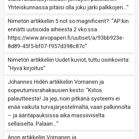
Yhteiskunnassa pitäisi olla joku järki palkkojen…
”
Nimetön
artikkeliin
5 not so magnificent?
: “
AP:kin
ennätti uutisoida aiheesta 2 vko:ssa.
https://www.arvopaperi.fi/uutiset/a/93bb923e-
8d89-45f5-bf07-f957d398c87c
”
Nimetön
artikkeliin
Uudet kuviot, tuttu osinkovirta
:
“
Hyvä kirjoitus
”
Johannes Hidén
artikkeliin
Vornanen ja
sopeutumisrahakausien kesto
: “
Kiitos
palautteesta! Ja jep, noin pitkänä systeemi ei
enää vaikuta turvajärjestelmältä, vaan palkinnolta
– ja ääritapauksissa aika massiiviselta
sellaiselta. Palaan…
”
Anon
artikkeliin
Vornanen ja