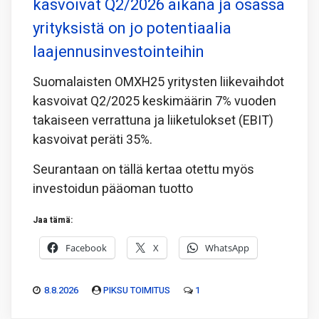
kasvoivat Q2/2026 aikana ja osassa
yrityksistä on jo potentiaalia
laajennusinvestointeihin
Suomalaisten OMXH25 yritysten liikevaihdot
kasvoivat Q2/2025 keskimäärin 7% vuoden
takaiseen verrattuna ja liiketulokset (EBIT)
kasvoivat peräti 35%.
Seurantaan on tällä kertaa otettu myös
investoidun pääoman tuotto
Jaa tämä:
Facebook
X
WhatsApp
8.8.2026
PIKSU TOIMITUS
1