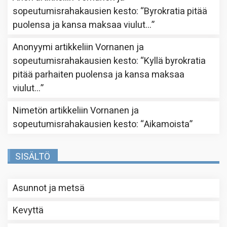
sopeutumisrahakausien kesto
: “
Byrokratia pitää
puolensa ja kansa maksaa viulut…
”
Anonyymi
artikkeliin
Vornanen ja
sopeutumisrahakausien kesto
: “
Kyllä byrokratia
pitää parhaiten puolensa ja kansa maksaa
viulut…
”
Nimetön
artikkeliin
Vornanen ja
sopeutumisrahakausien kesto
: “
Aikamoista
”
SISÄLTÖ
Asunnot ja metsä
Kevyttä