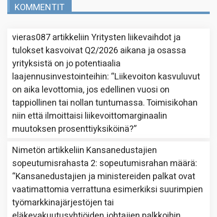
KOMMENTIT
vieras087
artikkeliin
Yritysten liikevaihdot ja
tulokset kasvoivat Q2/2026 aikana ja osassa
yrityksistä on jo potentiaalia
laajennusinvestointeihin
: “
Liikevoiton kasvuluvut
on aika levottomia, jos edellinen vuosi on
tappiollinen tai nollan tuntumassa. Toimisikohan
niin että ilmoittaisi liikevoittomarginaalin
muutoksen prosenttiyksiköinä?
”
Nimetön
artikkeliin
Kansanedustajien
sopeutumisrahasta 2: sopeutumisrahan määrä
:
“
Kansanedustajien ja ministereiden palkat ovat
vaatimattomia verrattuna esimerkiksi suurimpien
työmarkkinajärjestöjen tai
eläkevakuutusyhtiöiden johtajien palkkoihin.