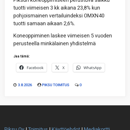
Piksun koneoppimiseen perustuva salkku
tuotti viimeisen 3 kk aikana 23,8% kun
pohjoismainen vertailuindeksi OMXN40
tuotti samaan aikaan 2,6%.
Koneoppiminen laskee viimeisen 5 vuoden
perusteella minkälainen yhdistelmä
Jaa tämä:
Facebook
X
WhatsApp
3.8.2026
PIKSU TOIMITUS
0
Piksu Oy
|
Toimitus
|
Käyttöehdot
|
Mediakortti