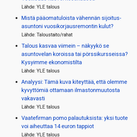
Lähde: YLE talous
Mistä pääoma­tuloista vähennän sijoitus­
asuntoni vuosikorjaus­remontin kulut?
Lähde: Taloustaito/rahat
Talous kasvaa viimein – näkyykö se
asuntovelan koroissa tai pörssi­kursseissa?
Kysyimme ekonomistilta
Lähde: YLE talous
Analyysi: Tämä kuva kiteyttää, että olemme
kyvyttömiä ottamaan ilmaston­muutosta
vakavasti
Lähde: YLE talous
Vaatefirman pomo palautuksista: yksi tuote
voi aiheuttaa 14 euron tappiot
Lähde: YLE talous