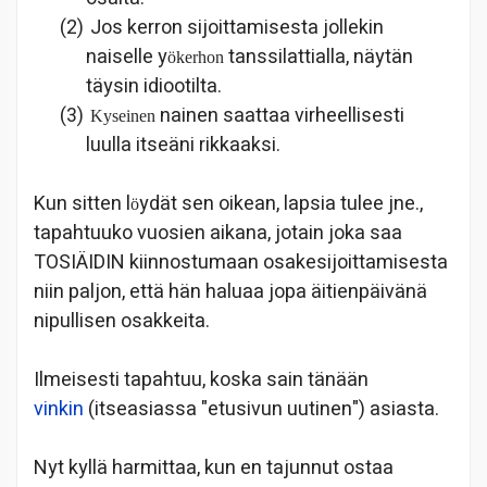
(2)
Jos kerron sijoittamisesta jollekin
naiselle y
tanssilattialla, näytän
ökerhon
täysin idiootilta.
(3)
nainen saattaa virheellisesti
Kyseinen
luulla itseäni rikkaaksi.
Kun sitten l
ydät sen oikean, lapsia tulee jne.,
ö
tapahtuuko vuosien aikana, jotain joka saa
TOSIÄIDIN kiinnostumaan osakesijoittamisesta
niin paljon, että hän haluaa jopa äitienpäivänä
nipullisen osakkeita.
Ilmeisesti tapahtuu, koska sain tänään
vinkin
(itseasiassa "etusivun uutinen") asiasta.
Nyt kyllä harmittaa, kun en tajunnut ostaa