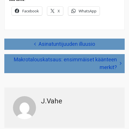
Facebook
X
WhatsApp
Artikkelien
Asinatuntijuuden illuusio
selaus
Makrotalouskatsaus: ensimmäiset käänteen
merkit?
J.Vahe