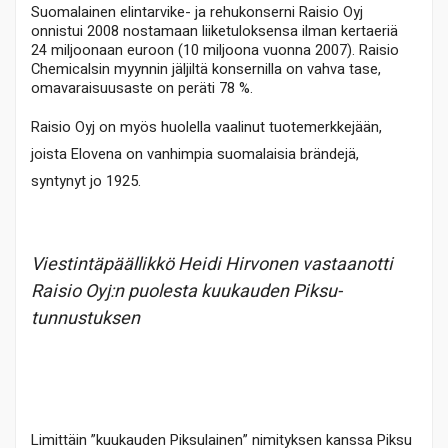
Suomalainen elintarvike- ja rehukonserni Raisio Oyj
onnistui 2008 nostamaan
liiketuloksensa ilman kertaeriä
24 miljoonaan euroon (10 miljoona vuonna 2007). Raisio
Chemicalsin myynnin jäljiltä konsernilla on vahva tase,
omavaraisuusaste on peräti 78 %.
Raisio Oyj on myös huolella vaalinut tuotemerkkejään,
joista Elovena on vanhimpia suomalaisia brändejä,
syntynyt jo 1925.
Viestintäpäällikkö Heidi Hirvonen vastaanotti
Raisio Oyj:n puolesta kuukauden Piksu-
tunnustuksen
Limittäin ”kuukauden Piksulainen” nimityksen kanssa Piksu