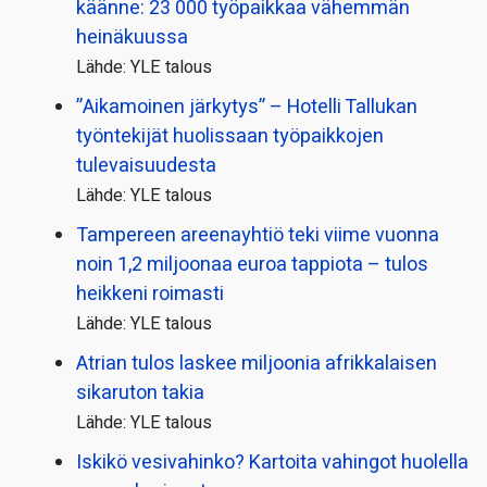
käänne: 23 000 työpaikkaa vähemmän
heinäkuussa
Lähde: YLE talous
”Aikamoinen järkytys” – Hotelli Tallukan
työntekijät huolissaan työpaikkojen
tulevaisuudesta
Lähde: YLE talous
Tampereen areenayhtiö teki viime vuonna
noin 1,2 miljoonaa euroa tappiota – tulos
heikkeni roimasti
Lähde: YLE talous
Atrian tulos laskee miljoonia afrikkalaisen
sikaruton takia
Lähde: YLE talous
Iskikö vesivahinko? Kartoita vahingot huolella