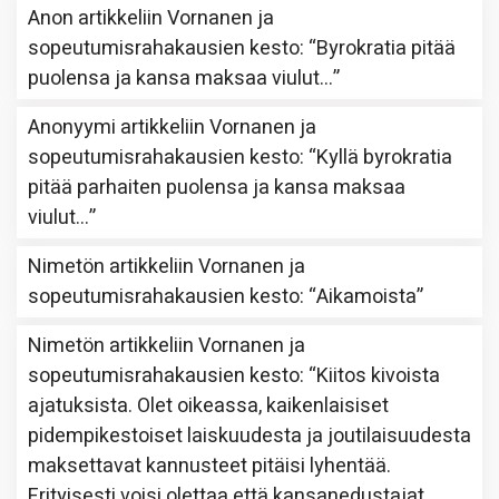
Anon
artikkeliin
Vornanen ja
sopeutumisrahakausien kesto
: “
Byrokratia pitää
puolensa ja kansa maksaa viulut…
”
Anonyymi
artikkeliin
Vornanen ja
sopeutumisrahakausien kesto
: “
Kyllä byrokratia
pitää parhaiten puolensa ja kansa maksaa
viulut…
”
Nimetön
artikkeliin
Vornanen ja
sopeutumisrahakausien kesto
: “
Aikamoista
”
Nimetön
artikkeliin
Vornanen ja
sopeutumisrahakausien kesto
: “
Kiitos kivoista
ajatuksista. Olet oikeassa, kaikenlaisiset
pidempikestoiset laiskuudesta ja joutilaisuudesta
maksettavat kannusteet pitäisi lyhentää.
Erityisesti voisi olettaa että kansanedustajat