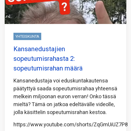
YHTEISKUNTA
Kansanedustajien
sopeutumisrahasta 2:
sopeutumisrahan määrä
Kansanedustaja voi eduskuntakautensa
päätyttyä saada sopeutumisrahaa yhteensä
melkein miljoonan euron verran! Onko tässä
mieltä? Tämä on jatkoa edeltävälle videolle,
jolla käsittelin sopeutumisrahan kestoa.
https://www.youtube.com/shorts/ZqGmUiUZ7P8