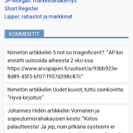
JP-Morgan: markkinanäkemys
Short Register
Lipper: rahastot ja markkinat
KOMMENTIT
Nimetön
artikkeliin
5 not so magnificent?
: “
AP:kin
ennätti uutisoida aiheesta 2 vko:ssa.
https://www.arvopaperi.fi/uutiset/a/93bb923e-
8d89-45f5-bf07-f957d398c87c
”
Nimetön
artikkeliin
Uudet kuviot, tuttu osinkovirta
:
“
Hyvä kirjoitus
”
Johannes Hidén
artikkeliin
Vornanen ja
sopeutumisrahakausien kesto
: “
Kiitos
palautteesta! Ja jep, noin pitkänä systeemi ei