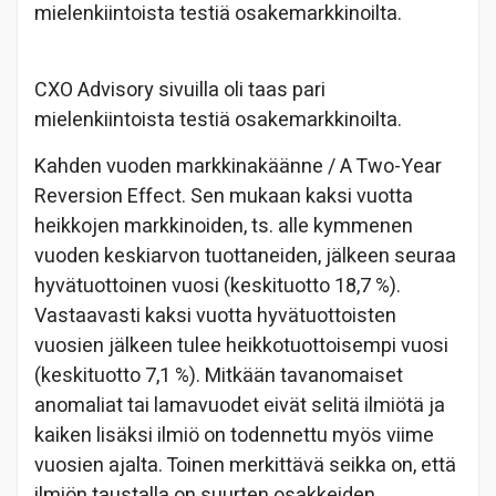
mielenkiintoista testiä osakemarkkinoilta.
CXO Advisory sivuilla oli taas pari
mielenkiintoista testiä osakemarkkinoilta.
Kahden vuoden markkinakäänne / A Two-Year
Reversion Effect. Sen mukaan kaksi vuotta
heikkojen markkinoiden, ts. alle kymmenen
vuoden keskiarvon tuottaneiden, jälkeen seuraa
hyvätuottoinen vuosi (keskituotto 18,7 %).
Vastaavasti kaksi vuotta hyvätuottoisten
vuosien jälkeen tulee heikkotuottoisempi vuosi
(keskituotto 7,1 %). Mitkään tavanomaiset
anomaliat tai lamavuodet eivät selitä ilmiötä ja
kaiken lisäksi ilmiö on todennettu myös viime
vuosien ajalta. Toinen merkittävä seikka on, että
ilmiön taustalla on suurten osakkeiden