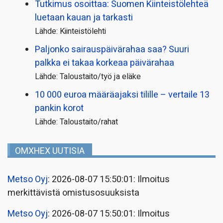
Tutkimus osoittaa: Suomen Kiinteistölehteä
luetaan kauan ja tarkasti
Lähde: Kiinteistölehti
Paljonko sairauspäivä­rahaa saa? Suuri
palkka ei takaa korkeaa päivärahaa
Lähde: Taloustaito/työ ja eläke
10 000 euroa määräajaksi tilille – vertaile 13
pankin korot
Lähde: Taloustaito/rahat
OMXHEX UUTISIA
Metso Oyj
: 2026-08-07 15:50:01: Ilmoitus
merkittävistä omistusosuuksista
Metso Oyj
: 2026-08-07 15:50:01: Ilmoitus