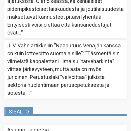
ajatuksista. Olet oikeassa, kaikenlaisiset
pidempikestoiset laiskuudesta ja joutilaisuudesta
maksettavat kannusteet pitäisi lyhentää.
Erityisesti voisi olettaa että kansanedustajat
ovat…
”
J. V. Vahe
artikkeliin
”Naapuruus Venäjän kanssa
on kuin lottovoitto suomalaisille”
: “
Täsmentäisin
viimeistä kappalettani. Ilmaisu ”tarveharkinta”
viittaa järkevyyteen, mutta asia on myös
juridinen. Perustuslaki ”velvoittaa” julkista
sektoria huolehtimaan perusopetuksesta ja
sotesta,…
”
SISÄLTÖ
Asunnot ja metsä