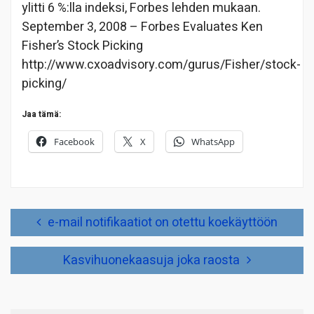
ylitti 6 %:lla indeksi, Forbes lehden mukaan.
September 3, 2008 – Forbes Evaluates Ken
Fisher’s Stock Picking
http://www.cxoadvisory.com/gurus/Fisher/stock-
picking/
Jaa tämä:
Facebook
X
WhatsApp
Artikkelien
e-mail notifikaatiot on otettu koekäyttöön
selaus
Kasvihuonekaasuja joka raosta