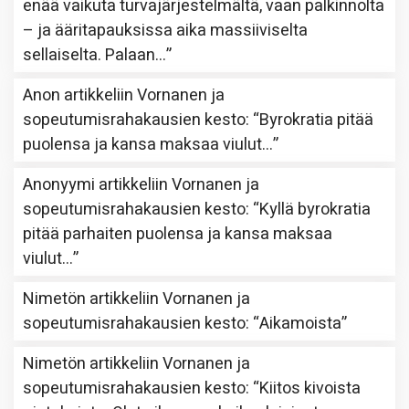
enää vaikuta turvajärjestelmältä, vaan palkinnolta
– ja ääritapauksissa aika massiiviselta
sellaiselta. Palaan…
”
Anon
artikkeliin
Vornanen ja
sopeutumisrahakausien kesto
: “
Byrokratia pitää
puolensa ja kansa maksaa viulut…
”
Anonyymi
artikkeliin
Vornanen ja
sopeutumisrahakausien kesto
: “
Kyllä byrokratia
pitää parhaiten puolensa ja kansa maksaa
viulut…
”
Nimetön
artikkeliin
Vornanen ja
sopeutumisrahakausien kesto
: “
Aikamoista
”
Nimetön
artikkeliin
Vornanen ja
sopeutumisrahakausien kesto
: “
Kiitos kivoista