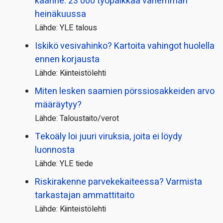
käänne: 23 000 työpaikkaa vähemmän
heinäkuussa
Lähde: YLE talous
Iskikö vesivahinko? Kartoita vahingot huolella
ennen korjausta
Lähde: Kiinteistölehti
Miten lesken saamien pörssi­osakkeiden arvo
määräytyy?
Lähde: Taloustaito/verot
Tekoäly loi juuri viruksia, joita ei löydy
luonnosta
Lähde: YLE tiede
Riskirakenne parvekekaiteessa? Varmista
tarkastajan ammattitaito
Lähde: Kiinteistölehti