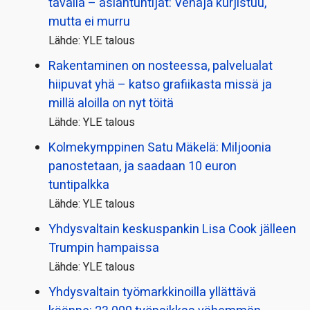
tavalla – asiantuntijat: Venäjä kurjistuu,
mutta ei murru
Lähde: YLE talous
Rakentaminen on nosteessa, palvelualat
hiipuvat yhä – katso grafiikasta missä ja
millä aloilla on nyt töitä
Lähde: YLE talous
Kolmekymppinen Satu Mäkelä: Miljoonia
panostetaan, ja saadaan 10 euron
tuntipalkka
Lähde: YLE talous
Yhdysvaltain keskuspankin Lisa Cook jälleen
Trumpin hampaissa
Lähde: YLE talous
Yhdysvaltain työmarkkinoilla yllättävä