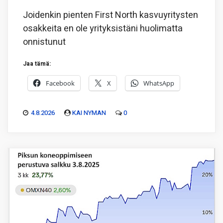
Joidenkin pienten First North kasvuyritysten
osakkeita en ole yrityksistäni huolimatta
onnistunut
Jaa tämä:
Facebook
X
WhatsApp
4.8.2026
KAI NYMAN
0