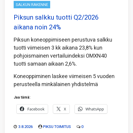
SALKUN RAKENNE
Piksun salkku tuotti Q2/2026
aikana noin 24%
Piksun koneoppimiseen perustuva salkku
tuotti viimeisen 3 kk aikana 23,8% kun
pohjoismainen vertailuindeksi OMXN40
tuotti samaan aikaan 2,6%.
Koneoppiminen laskee viimeisen 5 vuoden
perusteella minkälainen yhdistelmä
Jaa tämä:
Facebook
X
WhatsApp
3.8.2026
PIKSU TOIMITUS
0