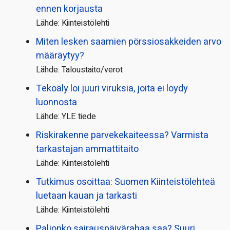
ennen korjausta
Lähde: Kiinteistölehti
Miten lesken saamien pörssi­osakkeiden arvo
määräytyy?
Lähde: Taloustaito/verot
Tekoäly loi juuri viruksia, joita ei löydy
luonnosta
Lähde: YLE tiede
Riskirakenne parvekekaiteessa? Varmista
tarkastajan ammattitaito
Lähde: Kiinteistölehti
Tutkimus osoittaa: Suomen Kiinteistölehteä
luetaan kauan ja tarkasti
Lähde: Kiinteistölehti
Paljonko sairauspäivä­rahaa saa? Suuri