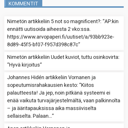
KOMMENTIT
Nimetön
artikkeliin
5 not so magnificent?
: “
AP:kin
ennätti uutisoida aiheesta 2 vko:ssa.
https://www.arvopaperi.fi/uutiset/a/93bb923e-
8d89-45f5-bf07-f957d398c87c
”
Nimetön
artikkeliin
Uudet kuviot, tuttu osinkovirta
:
“
Hyvä kirjoitus
”
Johannes Hidén
artikkeliin
Vornanen ja
sopeutumisrahakausien kesto
: “
Kiitos
palautteesta! Ja jep, noin pitkänä systeemi ei
enää vaikuta turvajärjestelmältä, vaan palkinnolta
– ja ääritapauksissa aika massiiviselta
sellaiselta. Palaan…
”