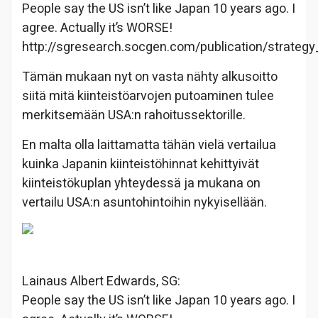
People say the US isn’t like Japan 10 years ago. I
agree. Actually it’s WORSE!
http://sgresearch.socgen.com/publication/strateg
Tämän mukaan nyt on vasta nähty alkusoitto
siitä mitä kiinteistöarvojen putoaminen tulee
merkitsemään USA:n rahoitussektorille.
En malta olla laittamatta tähän vielä vertailua
kuinka Japanin kiinteistöhinnat kehittyivät
kiinteistökuplan yhteydessä ja mukana on
vertailu USA:n asuntohintoihin nykyisellään.
Lainaus Albert Edwards, SG:
People say the US isn’t like Japan 10 years ago. I