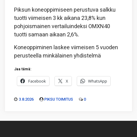
Piksun koneoppimiseen perustuva salkku
tuotti viimeisen 3 kk aikana 23,8% kun
pohjoismainen vertailuindeksi OMXN40
tuotti samaan aikaan 2,6%.
Koneoppiminen laskee viimeisen 5 vuoden
perusteella minkälainen yhdistelmä
Jaa tämä:
Facebook
X
WhatsApp
3.8.2026
PIKSU TOIMITUS
0