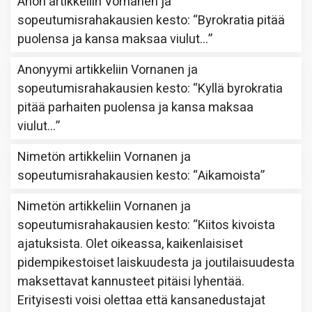
Anon
artikkeliin
Vornanen ja
sopeutumisrahakausien kesto
: “
Byrokratia pitää
puolensa ja kansa maksaa viulut…
”
Anonyymi
artikkeliin
Vornanen ja
sopeutumisrahakausien kesto
: “
Kyllä byrokratia
pitää parhaiten puolensa ja kansa maksaa
viulut…
”
Nimetön
artikkeliin
Vornanen ja
sopeutumisrahakausien kesto
: “
Aikamoista
”
Nimetön
artikkeliin
Vornanen ja
sopeutumisrahakausien kesto
: “
Kiitos kivoista
ajatuksista. Olet oikeassa, kaikenlaisiset
pidempikestoiset laiskuudesta ja joutilaisuudesta
maksettavat kannusteet pitäisi lyhentää.
Erityisesti voisi olettaa että kansanedustajat