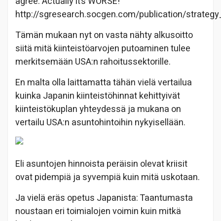
agree. Actually it’s WORSE!
http://sgresearch.socgen.com/publication/strateg
Tämän mukaan nyt on vasta nähty alkusoitto
siitä mitä kiinteistöarvojen putoaminen tulee
merkitsemään USA:n rahoitussektorille.
En malta olla laittamatta tähän vielä vertailua
kuinka Japanin kiinteistöhinnat kehittyivät
kiinteistökuplan yhteydessä ja mukana on
vertailu USA:n asuntohintoihin nykyisellään.
Eli asuntojen hinnoista peräisin olevat kriisit
ovat pidempiä ja syvempiä kuin mitä uskotaan.
Ja vielä eräs opetus Japanista: Taantumasta
noustaan eri toimialojen voimin kuin mitkä