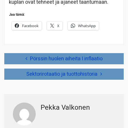
kuplan ovat tehneet ja ajaneet taantumaan.
Jaa tämä:
Facebook
X
WhatsApp
Artikkelien
Pörssin huolen aiheita I inflaatio
selaus
Sektorirotaatio ja tuottohistoria
Pekka Valkonen