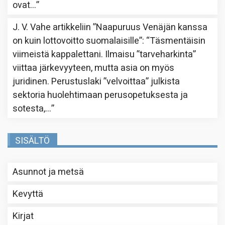
ovat…
”
J. V. Vahe
artikkeliin
”Naapuruus Venäjän kanssa
on kuin lottovoitto suomalaisille”
: “
Täsmentäisin
viimeistä kappalettani. Ilmaisu ”tarveharkinta”
viittaa järkevyyteen, mutta asia on myös
juridinen. Perustuslaki ”velvoittaa” julkista
sektoria huolehtimaan perusopetuksesta ja
sotesta,…
”
SISÄLTÖ
Asunnot ja metsä
Kevyttä
Kirjat