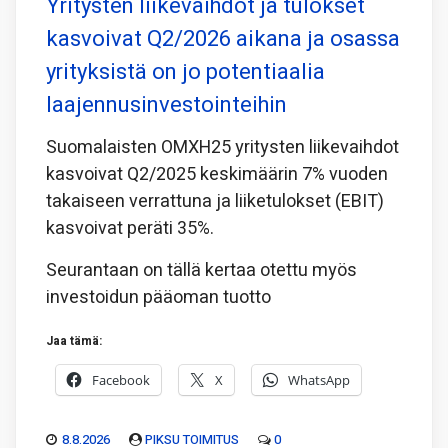
Yritysten liikevaihdot ja tulokset
kasvoivat Q2/2026 aikana ja osassa
yrityksistä on jo potentiaalia
laajennusinvestointeihin
Suomalaisten OMXH25 yritysten liikevaihdot
kasvoivat Q2/2025 keskimäärin 7% vuoden
takaiseen verrattuna ja liiketulokset (EBIT)
kasvoivat peräti 35%.
Seurantaan on tällä kertaa otettu myös
investoidun pääoman tuotto
Jaa tämä:
Facebook
X
WhatsApp
8.8.2026
PIKSU TOIMITUS
0