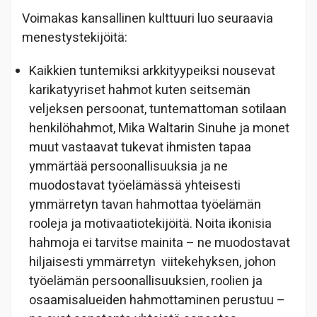
Voimakas kansallinen kulttuuri luo seuraavia
menestystekijöitä:
Kaikkien tuntemiksi arkkityypeiksi nousevat
karikatyyriset hahmot kuten seitsemän
veljeksen persoonat, tuntemattoman sotilaan
henkilöhahmot, Mika Waltarin Sinuhe ja monet
muut vastaavat tukevat ihmisten tapaa
ymmärtää persoonallisuuksia ja ne
muodostavat työelämässä yhteisesti
ymmärretyn tavan hahmottaa työelämän
rooleja ja motivaatiotekijöitä. Noita ikonisia
hahmoja ei tarvitse mainita – ne muodostavat
hiljaisesti ymmärretyn viitekehyksen, johon
työelämän persoonallisuuksien, roolien ja
osaamisalueiden hahmottaminen perustuu –