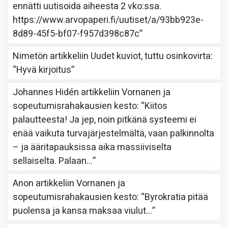
ennätti uutisoida aiheesta 2 vko:ssa.
https://www.arvopaperi.fi/uutiset/a/93bb923e-
8d89-45f5-bf07-f957d398c87c
”
Nimetön
artikkeliin
Uudet kuviot, tuttu osinkovirta
:
“
Hyvä kirjoitus
”
Johannes Hidén
artikkeliin
Vornanen ja
sopeutumisrahakausien kesto
: “
Kiitos
palautteesta! Ja jep, noin pitkänä systeemi ei
enää vaikuta turvajärjestelmältä, vaan palkinnolta
– ja ääritapauksissa aika massiiviselta
sellaiselta. Palaan…
”
Anon
artikkeliin
Vornanen ja
sopeutumisrahakausien kesto
: “
Byrokratia pitää
puolensa ja kansa maksaa viulut…
”