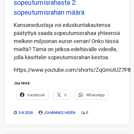
sopeutumisrahasta 2:
sopeutumisrahan määrä
Kansanedustaja voi eduskuntakautensa
päätyttyä saada sopeutumisrahaa yhteensä
melkein miljoonan euron verran! Onko tässä
mieltä? Tämä on jatkoa edeltävälle videolle,
jolla käsittelin sopeutumisrahan kestoa.
https://www.youtube.com/shorts/ZqGmUiUZ7P8
Jaa tämä:
Facebook
X
WhatsApp
5.8.2026
JOHANNES HIDÉN
0