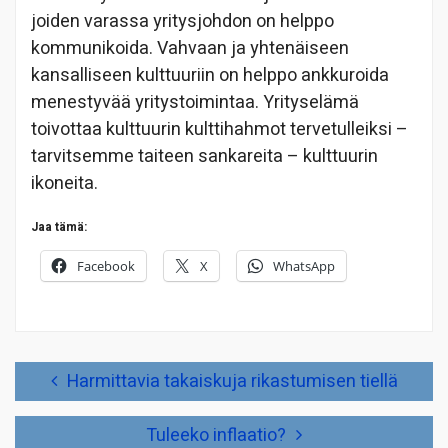
joiden varassa yritysjohdon on helppo
kommunikoida. Vahvaan ja yhtenäiseen
kansalliseen kulttuuriin on helppo ankkuroida
menestyvää yritystoimintaa. Yrityselämä
toivottaa kulttuurin kulttihahmot tervetulleiksi –
tarvitsemme taiteen sankareita – kulttuurin
ikoneita.
Jaa tämä:
Facebook
X
WhatsApp
Artikkelien
Harmittavia takaiskuja rikastumisen tiellä
selaus
Tuleeko inflaatio?