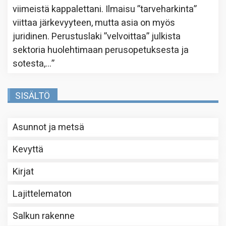
viimeistä kappalettani. Ilmaisu ”tarveharkinta”
viittaa järkevyyteen, mutta asia on myös
juridinen. Perustuslaki ”velvoittaa” julkista
sektoria huolehtimaan perusopetuksesta ja
sotesta,…
”
SISÄLTÖ
Asunnot ja metsä
Kevyttä
Kirjat
Lajittelematon
Salkun rakenne