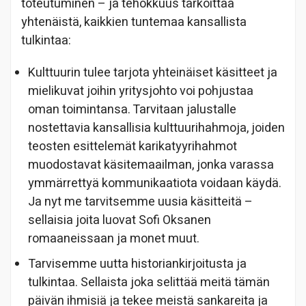
toteutuminen – ja tehokkuus tarkoittaa
yhtenäistä, kaikkien tuntemaa kansallista
tulkintaa:
Kulttuurin tulee tarjota yhteinäiset käsitteet ja
mielikuvat joihin yritysjohto voi pohjustaa
oman toimintansa. Tarvitaan jalustalle
nostettavia kansallisia kulttuurihahmoja, joiden
teosten esittelemät karikatyyrihahmot
muodostavat käsitemaailman, jonka varassa
ymmärrettyä kommunikaatiota voidaan käydä.
Ja nyt me tarvitsemme uusia käsitteitä –
sellaisia joita luovat Sofi Oksanen
romaaneissaan ja monet muut.
Tarvisemme uutta historiankirjoitusta ja
tulkintaa. Sellaista joka selittää meitä tämän
päivän ihmisiä ja tekee meistä sankareita ja