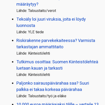
määräytyy?
Lähde: Taloustaito/verot
Tekoäly loi juuri viruksia, joita ei löydy
luonnosta
Lähde: YLE tiede
Riskirakenne parvekekaiteessa? Varmista
tarkastajan ammattitaito
Lähde: Kiinteistölehti
Tutkimus osoittaa: Suomen Kiinteistölehteä
luetaan kauan ja tarkasti
Lähde: Kiinteistölehti
Paljonko sairauspäivä­rahaa saa? Suuri
palkka ei takaa korkeaa päivärahaa
Lähde: Taloustaito/työ ja eläke
10 000 euroa määräajaksi tilille – vertaile 13