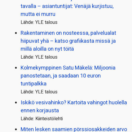
tavalla – asiantuntijat: Venäjä kurjistuu,
mutta ei murru
Lähde: YLE talous
Rakentaminen on nosteessa, palvelualat
hiipuvat yhä – katso grafiikasta missä ja
millä aloilla on nyt töitä
Lähde: YLE talous
Kolmekymppinen Satu Mäkelä: Miljoonia
panostetaan, ja saadaan 10 euron
tuntipalkka
Lähde: YLE talous
Iskikö vesivahinko? Kartoita vahingot huolella
ennen korjausta
Lähde: Kiinteistölehti
Miten lesken saamien pörssi­osakkeiden arvo