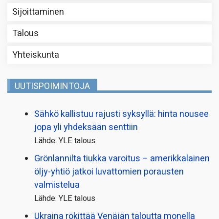
Sijoittaminen
Talous
Yhteiskunta
UUTISPOIMINTOJA
Sähkö kallistuu rajusti syksyllä: hinta nousee
jopa yli yhdeksään senttiin
Lähde: YLE talous
Grönlannilta tiukka varoitus – amerikkalainen
öljy-yhtiö jatkoi luvattomien porausten
valmistelua
Lähde: YLE talous
Ukraina rökittää Venäjän taloutta monella