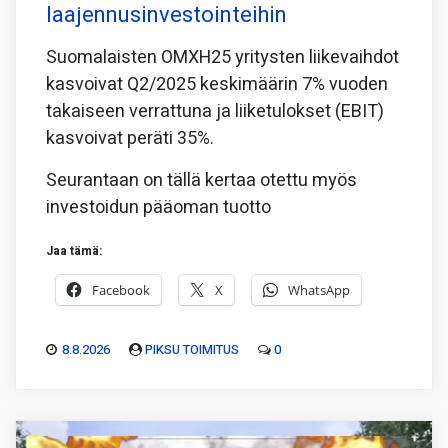
laajennusinvestointeihin
Suomalaisten OMXH25 yritysten liikevaihdot
kasvoivat Q2/2025 keskimäärin 7% vuoden
takaiseen verrattuna ja liiketulokset (EBIT)
kasvoivat peräti 35%.
Seurantaan on tällä kertaa otettu myös
investoidun pääoman tuotto
Jaa tämä:
Facebook
X
WhatsApp
8.8.2026
PIKSU TOIMITUS
0