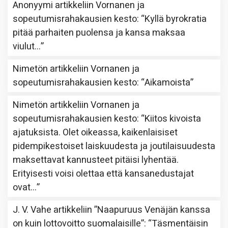
Anonyymi
artikkeliin
Vornanen ja
sopeutumisrahakausien kesto
: “
Kyllä byrokratia
pitää parhaiten puolensa ja kansa maksaa
viulut…
”
Nimetön
artikkeliin
Vornanen ja
sopeutumisrahakausien kesto
: “
Aikamoista
”
Nimetön
artikkeliin
Vornanen ja
sopeutumisrahakausien kesto
: “
Kiitos kivoista
ajatuksista. Olet oikeassa, kaikenlaisiset
pidempikestoiset laiskuudesta ja joutilaisuudesta
maksettavat kannusteet pitäisi lyhentää.
Erityisesti voisi olettaa että kansanedustajat
ovat…
”
J. V. Vahe
artikkeliin
”Naapuruus Venäjän kanssa
on kuin lottovoitto suomalaisille”
: “
Täsmentäisin