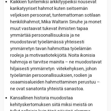
Kaikkien tuntemiksi arkkityypeiksi nousevat
karikatyyriset hahmot kuten seitsemän
veljeksen persoonat, tuntemattoman sotilaan
henkilöhahmot, Mika Waltarin Sinuhe ja monet
muut vastaavat tukevat ihmisten tapaa
ymmärtää persoonallisuuksia ja ne
muodostavat työelämässä yhteisesti
ymmärretyn tavan hahmottaa työelämän
rooleja ja motivaatiotekijöitä. Noita ikonisia
hahmoja ei tarvitse mainita – ne muodostavat
hiljaisesti ymmärretyn viitekehyksen, johon
työelämän persoonallisuuksien, roolien ja
osaamisalueiden hahmottaminen perustuu –
ne ovat sanatonta yhteistä sanastoa.
Kansallinen historia muodostaa
kehityskertomuksen siitä miksi meistä on