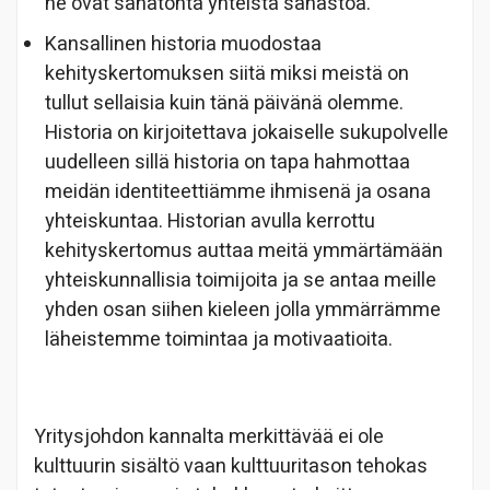
ne ovat sanatonta yhteistä sanastoa.
Kansallinen historia muodostaa
kehityskertomuksen siitä miksi meistä on
tullut sellaisia kuin tänä päivänä olemme.
Historia on kirjoitettava jokaiselle sukupolvelle
uudelleen sillä historia on tapa hahmottaa
meidän identiteettiämme ihmisenä ja osana
yhteiskuntaa. Historian avulla kerrottu
kehityskertomus auttaa meitä ymmärtämään
yhteiskunnallisia toimijoita ja se antaa meille
yhden osan siihen kieleen jolla ymmärrämme
läheistemme toimintaa ja motivaatioita.
Yritysjohdon kannalta merkittävää ei ole
kulttuurin sisältö vaan kulttuuritason tehokas