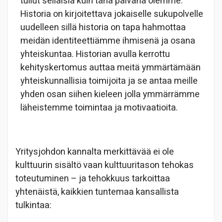
tullut sellaisia kuin tänä päivänä olemme.
Historia on kirjoitettava jokaiselle sukupolvelle
uudelleen sillä historia on tapa hahmottaa
meidän identiteettiämme ihmisenä ja osana
yhteiskuntaa. Historian avulla kerrottu
kehityskertomus auttaa meitä ymmärtämään
yhteiskunnallisia toimijoita ja se antaa meille
yhden osan siihen kieleen jolla ymmärrämme
läheistemme toimintaa ja motivaatioita.
Yritysjohdon kannalta merkittävää ei ole
kulttuurin sisältö vaan kulttuuritason tehokas
toteutuminen – ja tehokkuus tarkoittaa
yhtenäistä, kaikkien tuntemaa kansallista
tulkintaa: