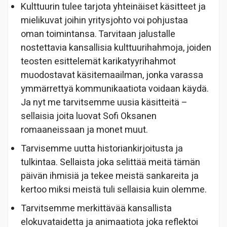
Kulttuurin tulee tarjota yhteinäiset käsitteet ja
mielikuvat joihin yritysjohto voi pohjustaa
oman toimintansa. Tarvitaan jalustalle
nostettavia kansallisia kulttuurihahmoja, joiden
teosten esittelemät karikatyyrihahmot
muodostavat käsitemaailman, jonka varassa
ymmärrettyä kommunikaatiota voidaan käydä.
Ja nyt me tarvitsemme uusia käsitteitä –
sellaisia joita luovat Sofi Oksanen
romaaneissaan ja monet muut.
Tarvisemme uutta historiankirjoitusta ja
tulkintaa. Sellaista joka selittää meitä tämän
päivän ihmisiä ja tekee meistä sankareita ja
kertoo miksi meistä tuli sellaisia kuin olemme.
Tarvitsemme merkittävää kansallista
elokuvataidetta ja animaatiota joka reflektoi