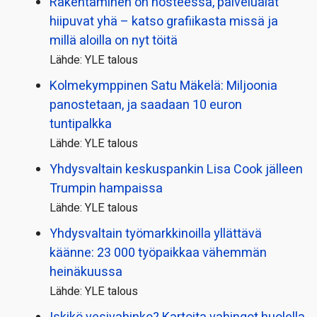
Rakentaminen on nosteessa, palvelualat
hiipuvat yhä – katso grafiikasta missä ja
millä aloilla on nyt töitä
Lähde: YLE talous
Kolmekymppinen Satu Mäkelä: Miljoonia
panostetaan, ja saadaan 10 euron
tuntipalkka
Lähde: YLE talous
Yhdysvaltain keskuspankin Lisa Cook jälleen
Trumpin hampaissa
Lähde: YLE talous
Yhdysvaltain työmarkkinoilla yllättävä
käänne: 23 000 työpaikkaa vähemmän
heinäkuussa
Lähde: YLE talous