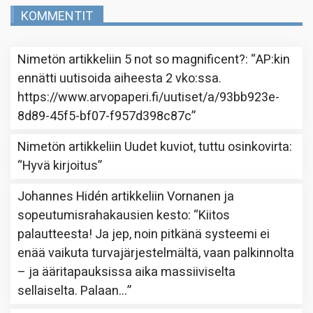
KOMMENTIT
Nimetön
artikkeliin
5 not so magnificent?
: “
AP:kin
ennätti uutisoida aiheesta 2 vko:ssa.
https://www.arvopaperi.fi/uutiset/a/93bb923e-
8d89-45f5-bf07-f957d398c87c
”
Nimetön
artikkeliin
Uudet kuviot, tuttu osinkovirta
:
“
Hyvä kirjoitus
”
Johannes Hidén
artikkeliin
Vornanen ja
sopeutumisrahakausien kesto
: “
Kiitos
palautteesta! Ja jep, noin pitkänä systeemi ei
enää vaikuta turvajärjestelmältä, vaan palkinnolta
– ja ääritapauksissa aika massiiviselta
sellaiselta. Palaan…
”