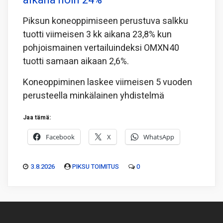
aikana noin 24%
Piksun koneoppimiseen perustuva salkku
tuotti viimeisen 3 kk aikana 23,8% kun
pohjoismainen vertailuindeksi OMXN40
tuotti samaan aikaan 2,6%.
Koneoppiminen laskee viimeisen 5 vuoden
perusteella minkälainen yhdistelmä
Jaa tämä:
Facebook
X
WhatsApp
3.8.2026
PIKSU TOIMITUS
0