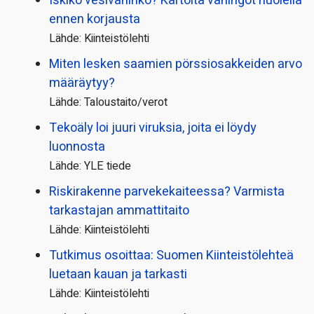
Iskikö vesivahinko? Kartoita vahingot huolella
ennen korjausta
Lähde: Kiinteistölehti
Miten lesken saamien pörssi­osakkeiden arvo
määräytyy?
Lähde: Taloustaito/verot
Tekoäly loi juuri viruksia, joita ei löydy
luonnosta
Lähde: YLE tiede
Riskirakenne parvekekaiteessa? Varmista
tarkastajan ammattitaito
Lähde: Kiinteistölehti
Tutkimus osoittaa: Suomen Kiinteistölehteä
luetaan kauan ja tarkasti
Lähde: Kiinteistölehti