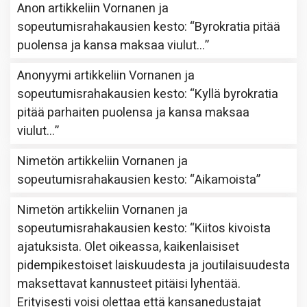
Anon
artikkeliin
Vornanen ja
sopeutumisrahakausien kesto
: “
Byrokratia pitää
puolensa ja kansa maksaa viulut…
”
Anonyymi
artikkeliin
Vornanen ja
sopeutumisrahakausien kesto
: “
Kyllä byrokratia
pitää parhaiten puolensa ja kansa maksaa
viulut…
”
Nimetön
artikkeliin
Vornanen ja
sopeutumisrahakausien kesto
: “
Aikamoista
”
Nimetön
artikkeliin
Vornanen ja
sopeutumisrahakausien kesto
: “
Kiitos kivoista
ajatuksista. Olet oikeassa, kaikenlaisiset
pidempikestoiset laiskuudesta ja joutilaisuudesta
maksettavat kannusteet pitäisi lyhentää.
Erityisesti voisi olettaa että kansanedustajat