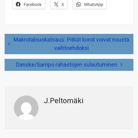
Facebook
X
WhatsApp
Artikkelien
Makrotalouskatsaus: Pitkät korot voivat nousta
selaus
vaihtoehdoksi
Danske/Sampo rahastojen sulautuminen
J.Peltomäki