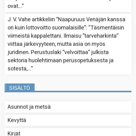
ovat…
”
J. V. Vahe
artikkeliin
”Naapuruus Venäjän kanssa
on kuin lottovoitto suomalaisille”
: “
Täsmentäisin
viimeistä kappalettani. Ilmaisu ”tarveharkinta”
viittaa järkevyyteen, mutta asia on myös
juridinen. Perustuslaki ”velvoittaa” julkista
sektoria huolehtimaan perusopetuksesta ja
sotesta,…
”
SISÄLTÖ
Asunnot ja metsä
Kevyttä
Kirjat