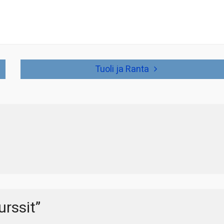
Tuoli ja Ranta
urssit
”