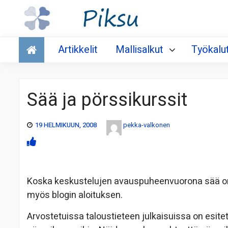
Talous
Artikkelit
Mallisalkut
Työkalu
Sää ja pörssikurssit
19 HELMIKUUN, 2008
pekka-valkonen
Koska keskustelujen avauspuheenvuorona sää on hy
myös blogin aloituksen.
Arvostetuissa taloustieteen julkaisuissa on esite