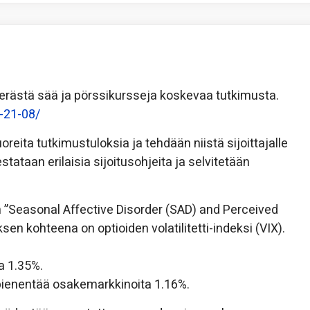
u erästä sää ja pörssikursseja koskevaa tutkimusta.
-21-08/
uoreita tutkimustuloksia ja tehdään niistä sijoittajalle
stataan erilaisia sijoitusohjeita ja selvitetään
”Seasonal Affective Disorder (SAD) and Perceived
sen kohteena on optioiden volatilitetti-indeksi (VIX).
a 1.35%.
pienentää osakemarkkinoita 1.16%.