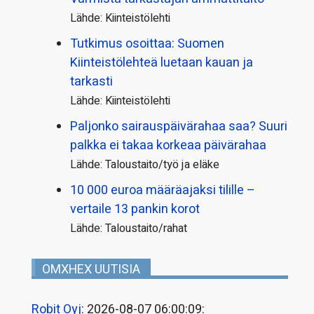
Lähde: Kiinteistölehti
Tutkimus osoittaa: Suomen
Kiinteistölehteä luetaan kauan ja
tarkasti
Lähde: Kiinteistölehti
Paljonko sairauspäivä­rahaa saa? Suuri
palkka ei takaa korkeaa päivärahaa
Lähde: Taloustaito/työ ja eläke
10 000 euroa määräajaksi tilille –
vertaile 13 pankin korot
Lähde: Taloustaito/rahat
OMXHEX UUTISIA
Robit Oyj
: 2026-08-07 06:00:09: