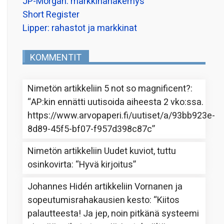
JP-Morgan: markkinanäkemys
Short Register
Lipper: rahastot ja markkinat
KOMMENTIT
Nimetön
artikkeliin
5 not so magnificent?
:
“
AP:kin ennätti uutisoida aiheesta 2 vko:ssa.
https://www.arvopaperi.fi/uutiset/a/93bb923e-
8d89-45f5-bf07-f957d398c87c
”
Nimetön
artikkeliin
Uudet kuviot, tuttu
osinkovirta
: “
Hyvä kirjoitus
”
Johannes Hidén
artikkeliin
Vornanen ja
sopeutumisrahakausien kesto
: “
Kiitos
palautteesta! Ja jep, noin pitkänä systeemi