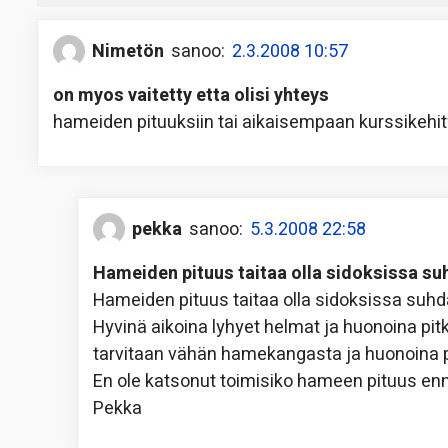
Nimetön
sanoo:
2.3.2008 10:57
on myos vaitetty etta olisi yhteys
hameiden pituuksiin tai aikaisempaan kurssikehi
pekka
sanoo:
5.3.2008 22:58
Hameiden pituus taitaa olla sidoksissa s
Hameiden pituus taitaa olla sidoksissa suh
Hyvinä aikoina lyhyet helmat ja huonoina pit
tarvitaan vähän hamekangasta ja huonoina 
En ole katsonut toimisiko hameen pituus enna
Pekka