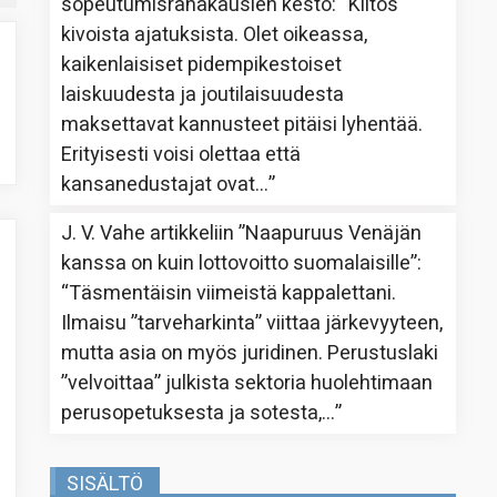
sopeutumisrahakausien kesto
: “
Kiitos
kivoista ajatuksista. Olet oikeassa,
kaikenlaisiset pidempikestoiset
laiskuudesta ja joutilaisuudesta
maksettavat kannusteet pitäisi lyhentää.
Erityisesti voisi olettaa että
kansanedustajat ovat…
”
J. V. Vahe
artikkeliin
”Naapuruus Venäjän
kanssa on kuin lottovoitto suomalaisille”
:
“
Täsmentäisin viimeistä kappalettani.
Ilmaisu ”tarveharkinta” viittaa järkevyyteen,
mutta asia on myös juridinen. Perustuslaki
”velvoittaa” julkista sektoria huolehtimaan
perusopetuksesta ja sotesta,…
”
SISÄLTÖ