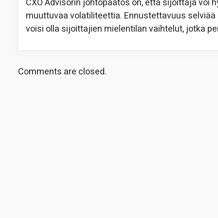
CXO Advisorin johtopäätös on, että sijoittaja v
muuttuvaa volatiliteettia. Ennustettavuus selviää
voisi olla sijoittajien mielentilan vaihtelut, jotka p
Comments are closed.