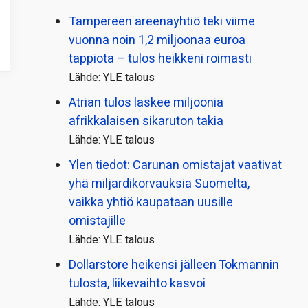
Tampereen areenayhtiö teki viime
vuonna noin 1,2 miljoonaa euroa
tappiota – tulos heikkeni roimasti
Lähde: YLE talous
Atrian tulos laskee miljoonia
afrikkalaisen sikaruton takia
Lähde: YLE talous
Ylen tiedot: Carunan omistajat vaativat
yhä miljardi­korvauksia Suomelta,
vaikka yhtiö kaupataan uusille
omistajille
Lähde: YLE talous
Dollarstore heikensi jälleen Tokmannin
tulosta, liikevaihto kasvoi
Lähde: YLE talous