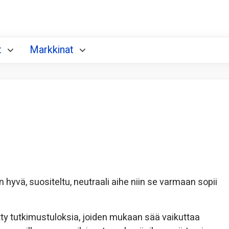
t
Markkinat
vä, suositeltu, neutraali aihe niin se varmaan sopii
tty tutkimustuloksia, joiden mukaan sää vaikuttaa