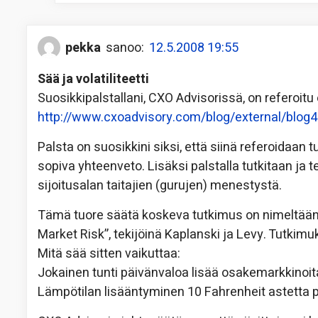
pekka
sanoo:
12.5.2008 19:55
Sää ja volatiliteetti
Suosikkipalstallani, CXO Advisorissä, on referoit
http://www.cxoadvisory.com/blog/external/blog4
Palsta on suosikkini siksi, että siinä referoidaan t
sopiva yhteenveto. Lisäksi palstalla tutkitaan ja te
sijoitusalan taitajien (gurujen) menestystä.
Tämä tuore säätä koskeva tutkimus on nimeltään 
Market Risk”, tekijöinä Kaplanski ja Levy. Tutkimuk
Mitä sää sitten vaikuttaa:
Jokainen tunti päivänvaloa lisää osakemarkkinoit
Lämpötilan lisääntyminen 10 Fahrenheit astetta 