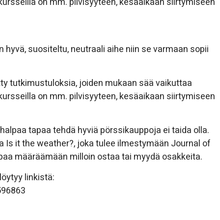
ursseilla on mm. pilvisyyteen, kesäaikaan siirtymiseen
vä, suositeltu, neutraali aihe niin se varmaan sopii
tty tutkimustuloksia, joiden mukaan sää vaikuttaa
ursseilla on mm. pilvisyyteen, kesäaikaan siirtymiseen
a halpaa tapaa tehdä hyviä pörssikauppoja ei taida olla.
 Is it the weather?, joka tulee ilmestymään Journal of
elpaa määräämään milloin ostaa tai myydä osakkeita.
löytyy linkistä:
596863