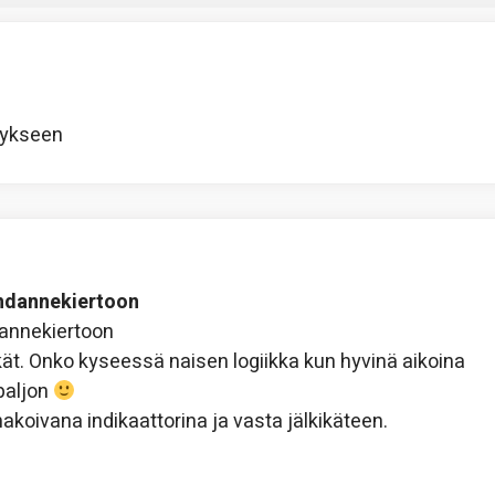
tykseen
uhdannekiertoon
dannekiertoon
kät. Onko kyseessä naisen logiikka kun hyvinä aikoina
paljon
koivana indikaattorina ja vasta jälkikäteen.