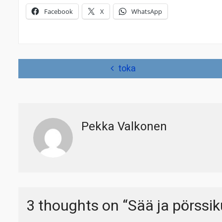
Facebook
X
WhatsApp
Artikkelien
toka
selaus
Pekka Valkonen
3 thoughts on “
Sää ja pörssik