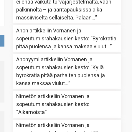
ei enää vaikuta turvajärjestelmältä, vaan
palkinnolta – ja ääritapauksissa aika
massiiviselta sellaiselta. Palaan…
”
Anon
artikkeliin
Vornanen ja
sopeutumisrahakausien kesto
: “
Byrokratia
pitää puolensa ja kansa maksaa viulut…
”
Anonyymi
artikkeliin
Vornanen ja
sopeutumisrahakausien kesto
: “
Kyllä
byrokratia pitää parhaiten puolensa ja
kansa maksaa viulut…
”
Nimetön
artikkeliin
Vornanen ja
sopeutumisrahakausien kesto
:
“
Aikamoista
”
Nimetön
artikkeliin
Vornanen ja