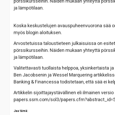
pörssikursseihin. Näiden mukaan yhteyttä pörssik
ja lämpötilaan.
Koska keskustelujen avauspuheenvuorona sää on hy
myös blogin aloituksen.
Arvostetuissa taloustieteen julkaisuissa on esite
pörssikursseihin. Näiden mukaan yhteyttä pörssik
ja lämpötilaan.
Valitettavasti tuollaista helppoa, yksinkertaista j
Ben Jacobsenin ja Wessel Marquering artikkelissa
Banking & Financessa todistetaan, että sää ei k
Artikkelin sijoittajaystävällinen eli ilmainen versio 
papers.ssrn.com/sol3/papers.cfm?abstract_id=
Jaa tämä: