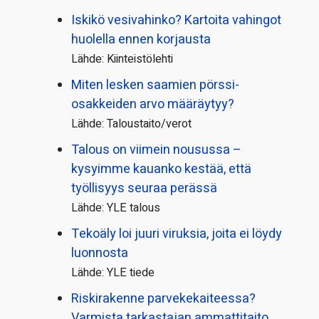
Iskikö vesivahinko? Kartoita vahingot
huolella ennen korjausta
Lähde: Kiinteistölehti
Miten lesken saamien pörssi­
osakkeiden arvo määräytyy?
Lähde: Taloustaito/verot
Talous on viimein nousussa –
kysyimme kauanko kestää, että
työllisyys seuraa perässä
Lähde: YLE talous
Tekoäly loi juuri viruksia, joita ei löydy
luonnosta
Lähde: YLE tiede
Riskirakenne parvekekaiteessa?
Varmista tarkastajan ammattitaito