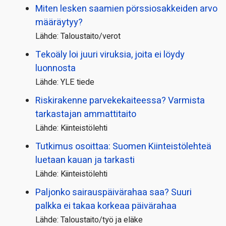
Miten lesken saamien pörssi­osakkeiden arvo
määräytyy?
Lähde: Taloustaito/verot
Tekoäly loi juuri viruksia, joita ei löydy
luonnosta
Lähde: YLE tiede
Riskirakenne parvekekaiteessa? Varmista
tarkastajan ammattitaito
Lähde: Kiinteistölehti
Tutkimus osoittaa: Suomen Kiinteistölehteä
luetaan kauan ja tarkasti
Lähde: Kiinteistölehti
Paljonko sairauspäivä­rahaa saa? Suuri
palkka ei takaa korkeaa päivärahaa
Lähde: Taloustaito/työ ja eläke