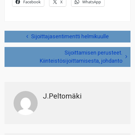
Facebook
X
WhatsApp
Artikkelien
Sijoittajasentimentti helmikuulle
selaus
Sijoittamisen perusteet.
Kiinteistösijoittamisesta, johdanto
J.Peltomäki