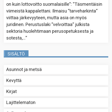
on kuin lottovoitto suomalaisille”
: “
Täsmentäisin
viimeistä kappalettani. Ilmaisu ”tarveharkinta”
viittaa järkevyyteen, mutta asia on myös
juridinen. Perustuslaki ”velvoittaa” julkista
sektoria huolehtimaan perusopetuksesta ja
sotesta,…
”
SISÄLTÖ
Asunnot ja metsä
Kevyttä
Kirjat
Lajittelematon