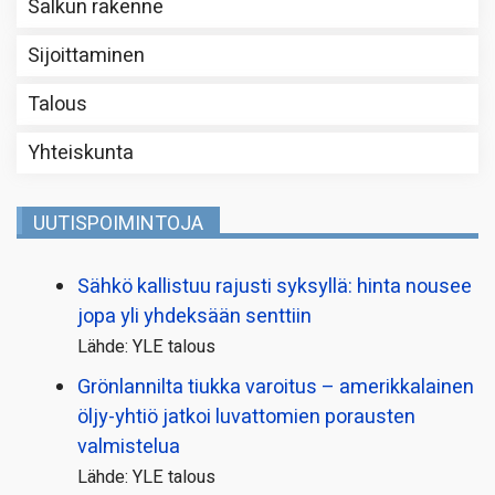
Salkun rakenne
Sijoittaminen
Talous
Yhteiskunta
UUTISPOIMINTOJA
Sähkö kallistuu rajusti syksyllä: hinta nousee
jopa yli yhdeksään senttiin
Lähde: YLE talous
Grönlannilta tiukka varoitus – amerikkalainen
öljy-yhtiö jatkoi luvattomien porausten
valmistelua
Lähde: YLE talous