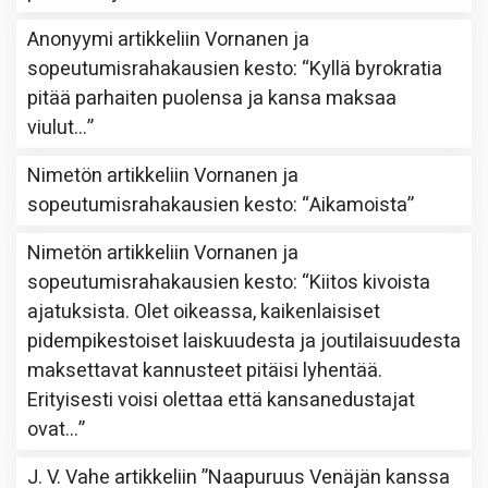
Anonyymi
artikkeliin
Vornanen ja
sopeutumisrahakausien kesto
: “
Kyllä byrokratia
pitää parhaiten puolensa ja kansa maksaa
viulut…
”
Nimetön
artikkeliin
Vornanen ja
sopeutumisrahakausien kesto
: “
Aikamoista
”
Nimetön
artikkeliin
Vornanen ja
sopeutumisrahakausien kesto
: “
Kiitos kivoista
ajatuksista. Olet oikeassa, kaikenlaisiset
pidempikestoiset laiskuudesta ja joutilaisuudesta
maksettavat kannusteet pitäisi lyhentää.
Erityisesti voisi olettaa että kansanedustajat
ovat…
”
J. V. Vahe
artikkeliin
”Naapuruus Venäjän kanssa