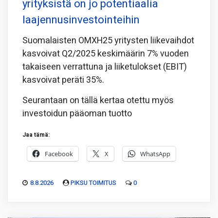
yrityksistä on jo potentiaalia
laajennusinvestointeihin
Suomalaisten OMXH25 yritysten liikevaihdot
kasvoivat Q2/2025 keskimäärin 7% vuoden
takaiseen verrattuna ja liiketulokset (EBIT)
kasvoivat peräti 35%.
Seurantaan on tällä kertaa otettu myös
investoidun pääoman tuotto
Jaa tämä:
Facebook
X
WhatsApp
8.8.2026
PIKSU TOIMITUS
0