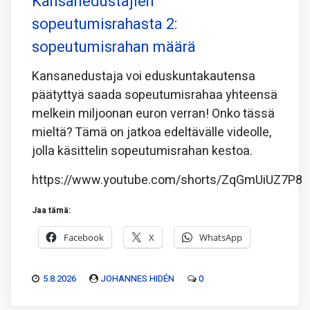
Kansanedustajien
sopeutumisrahasta 2:
sopeutumisrahan määrä
Kansanedustaja voi eduskuntakautensa
päätyttyä saada sopeutumisrahaa yhteensä
melkein miljoonan euron verran! Onko tässä
mieltä? Tämä on jatkoa edeltävälle videolle,
jolla käsittelin sopeutumisrahan kestoa.
https://www.youtube.com/shorts/ZqGmUiUZ7P8
Jaa tämä:
Facebook
X
WhatsApp
5.8.2026
JOHANNES HIDÉN
0