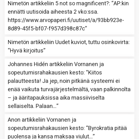
Nimetön
artikkeliin
5 not so magnificent?
: “
AP:kin
ennätti uutisoida aiheesta 2 vko:ssa.
https://www.arvopaperi.fi/uutiset/a/93bb923e-
8d89-45f5-bf07-f957d398c87c
”
Nimetön
artikkeliin
Uudet kuviot, tuttu osinkovirta
:
“
Hyvä kirjoitus
”
Johannes Hidén
artikkeliin
Vornanen ja
sopeutumisrahakausien kesto
: “
Kiitos
palautteesta! Ja jep, noin pitkänä systeemi ei
enää vaikuta turvajärjestelmältä, vaan palkinnolta
– ja ääritapauksissa aika massiiviselta
sellaiselta. Palaan…
”
Anon
artikkeliin
Vornanen ja
sopeutumisrahakausien kesto
: “
Byrokratia pitää
puolensa ja kansa maksaa viulut…
”