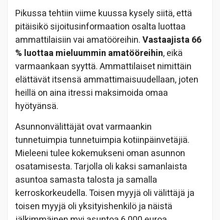
Pikussa tehtiin viime kuussa kysely siitä, että
pitäisikö sijoitusinformaation osalta luottaa
ammattilaisiin vai amatööreihin.
Vastaajista 66
% luottaa mieluummin amatööreihin
, eikä
varmaankaan syyttä. Ammattilaiset nimittäin
elättävät itsensä ammattimaisuudellaan, joten
heillä on aina itressi maksimoida omaa
hyötyänsä.
Asunnonvälittäjät ovat varmaankin
tunnetuimpia tunnetuimpia kotiinpäinvetäjiä.
Mieleeni tulee kokemukseni oman asunnon
osatamisesta. Tarjolla oli kaksi samanlaista
asuntoa samasta talosta ja samalla
kerroskorkeudella. Toisen myyjä oli välittäjä ja
toisen myyjä oli yksityishenkilö ja näistä
jälkimmäinen myi asuntoa 6 000 euroa