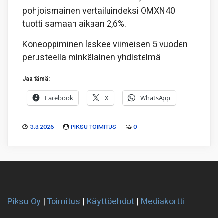
pohjoismainen vertailuindeksi OMXN40
tuotti samaan aikaan 2,6%.
Koneoppiminen laskee viimeisen 5 vuoden
perusteella minkälainen yhdistelmä
Jaa tämä:
Facebook
X
WhatsApp
3.8.2026
PIKSU TOIMITUS
0
Piksu Oy
|
Toimitus
|
Käyttöehdot
|
Mediakortti