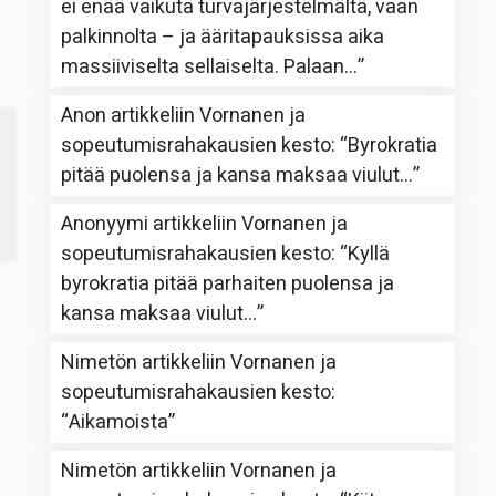
ei enää vaikuta turvajärjestelmältä, vaan
palkinnolta – ja ääritapauksissa aika
massiiviselta sellaiselta. Palaan…
”
Anon
artikkeliin
Vornanen ja
sopeutumisrahakausien kesto
: “
Byrokratia
pitää puolensa ja kansa maksaa viulut…
”
Anonyymi
artikkeliin
Vornanen ja
sopeutumisrahakausien kesto
: “
Kyllä
byrokratia pitää parhaiten puolensa ja
kansa maksaa viulut…
”
Nimetön
artikkeliin
Vornanen ja
sopeutumisrahakausien kesto
:
“
Aikamoista
”
Nimetön
artikkeliin
Vornanen ja