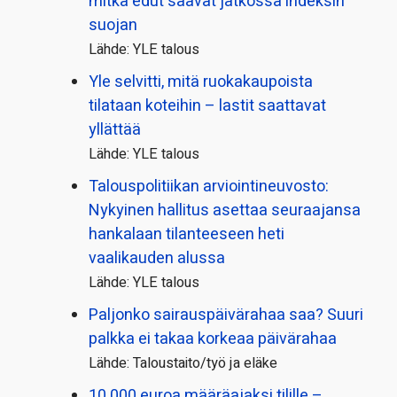
mitkä edut saavat jatkossa indeksin
suojan
Lähde: YLE talous
Yle selvitti, mitä ruokakaupoista
tilataan koteihin – lastit saattavat
yllättää
Lähde: YLE talous
Talous­politiikan arviointi­neuvosto:
Nykyinen hallitus asettaa seuraajansa
hankalaan tilanteeseen heti
vaalikauden alussa
Lähde: YLE talous
Paljonko sairauspäivä­rahaa saa? Suuri
palkka ei takaa korkeaa päivärahaa
Lähde: Taloustaito/työ ja eläke
10 000 euroa määräajaksi tilille –