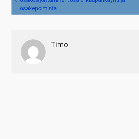
osakesijoittaminen, osa 2: kaupankäynti ja
osakepoiminta
Timo