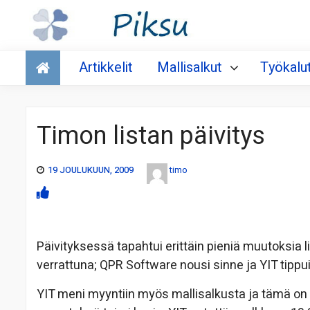
Talous
Artikkelit
Mallisalkut
Työkalu
Timon listan päivitys
19 JOULUKUUN, 2009
timo
Päivityksessä tapahtui erittäin pieniä muutoksia 
verrattuna; QPR Software nousi sinne ja YIT tipp
YIT meni myyntiin myös mallisalkusta ja tämä on o