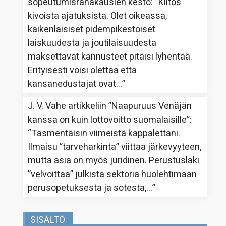
sopeutumisrahakausien kesto
: “
Kiitos
kivoista ajatuksista. Olet oikeassa,
kaikenlaisiset pidempikestoiset
laiskuudesta ja joutilaisuudesta
maksettavat kannusteet pitäisi lyhentää.
Erityisesti voisi olettaa että
kansanedustajat ovat…
”
J. V. Vahe
artikkeliin
”Naapuruus Venäjän
kanssa on kuin lottovoitto suomalaisille”
:
“
Täsmentäisin viimeistä kappalettani.
Ilmaisu ”tarveharkinta” viittaa järkevyyteen,
mutta asia on myös juridinen. Perustuslaki
”velvoittaa” julkista sektoria huolehtimaan
perusopetuksesta ja sotesta,…
”
SISÄLTÖ