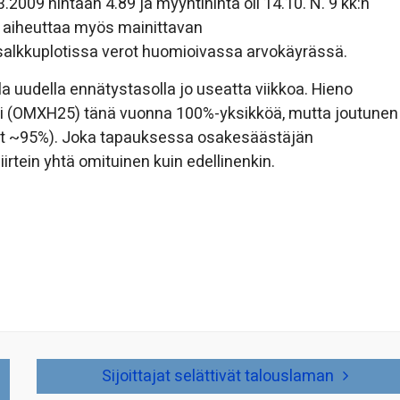
.2009 hintaan 4.89 ja myyntihinta oli 14.10. N. 9 kk:n
ti aiheuttaa myös mainittavan
salkkuplotissa verot huomioivassa arvokäyrässä.
a uudella ennätystasolla jo useatta viikkoa. Hieno
deksi (OMXH25) tänä vuonna 100%-yksikköä, mutta joutunen
yt ~95%). Joka tapauksessa osakesäästäjän
rtein yhtä omituinen kuin edellinenkin.
Sijoittajat selättivät talouslaman