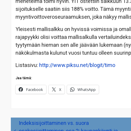
menetelmä toimi hyvin. YIT ostettiin salkkuun 13.3
sijoitukselle saatiin siis 188% voitto. Tämä myyn
myyntivoittoveroseuraamuksen, joka näkyy malli
Yleisesti mallisalkku on hyvissä voimissa ja omall
rajapyykki olisi voittaa mallisalkulla vertailuin
tyytymään hieman sen alle jäävään lukemaan (n
näkökulmasta kulunut vuosi tuntuu olleen suurinpii
Listasivu:
http://www.piksu.net/blogit/timo
Jaa tämä:
Facebook
X
WhatsApp
Artikkelien
Indeksisijoittaminen vs. suora
selaus