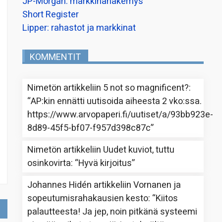
JP-Morgan: markkinanäkemys
Short Register
Lipper: rahastot ja markkinat
KOMMENTIT
Nimetön
artikkeliin
5 not so magnificent?
:
“
AP:kin ennätti uutisoida aiheesta 2 vko:ssa.
https://www.arvopaperi.fi/uutiset/a/93bb923e-
8d89-45f5-bf07-f957d398c87c
”
Nimetön
artikkeliin
Uudet kuviot, tuttu
osinkovirta
: “
Hyvä kirjoitus
”
Johannes Hidén
artikkeliin
Vornanen ja
sopeutumisrahakausien kesto
: “
Kiitos
palautteesta! Ja jep, noin pitkänä systeemi