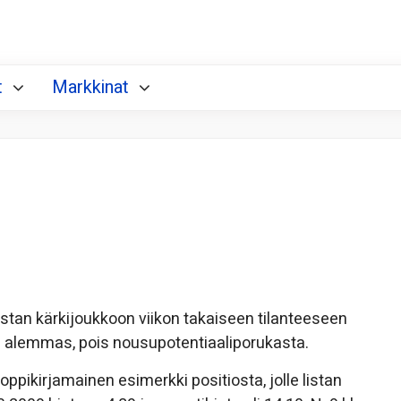
t
Markkinat
listan kärkijoukkoon viikon takaiseen tilanteeseen
ui alemmas, pois nousupotentiaaliporukasta.
ppikirjamainen esimerkki positiosta, jolle listan